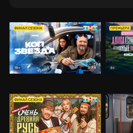
ФИНАЛ СЕЗОНА
ПРЕМЬЕРА
18+
7.8
6+
Коп-звезда
Комедия
Алиса в Ст
ФИНАЛ СЕЗОНА