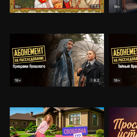
18+
7.3
18+
Очень древняя Русь
Комедия
Поколение 
18+
8.2
18+
Абонемент на расследование. Призраки прошлого
Абонемент 