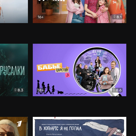
16+
8.1
льный
Папины дочки. Новые
Комедия
8.3
18+
8.6
Бабье царство
Детектив