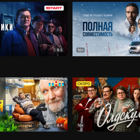
8.5
16+
и
Детектив
Полная совместимость
Др
СКОРО
8.4
16+