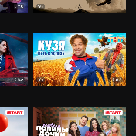
7.8
16+
ия
Птички
Документальный
8.2
18+
8.5
Детектив
Кузя. Путь к успеху
Комедия