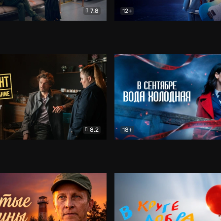
7.8
12+
Соло
Документальный
Двойная жизнь Ми
Комед
8.2
18+
на расследование. Тайный враг
Детектив
В сентябре вода холодная
Детектив