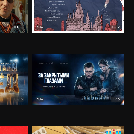
8.8
18+
8.9
ама
В «Хогвартс» я не попал
Документальный
8.5
18+
7.6
ьный
За закрытыми глазами
Детектив