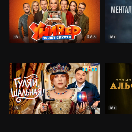
18+
8.6
18+
Универ. 15 лет спустя
Комедия
Менталист
18+
8.7
18+
Гуляй, шальная!
Комедия
Позывной 