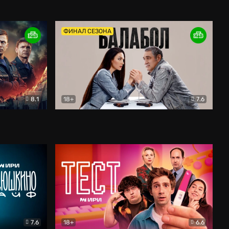
Дети перемен
Драма
ФИНАЛ СЕЗОНА
8.1
18+
7.6
тив
Балабол
Детектив
7.6
18+
6.6