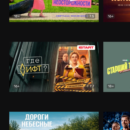
18+
7.5
16+
Свободна по неосторожности
Комедия
Простые и
16+
7.7
18+
Где лифт?
Комедия
Старший т