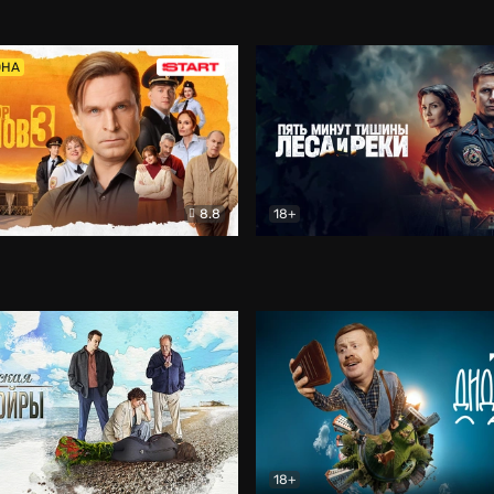
5)
Комедия
Олдскул
Комедия
ОНА
8.8
18+
Гаврилов
Комедия
Пять минут тишины
Детек
18+