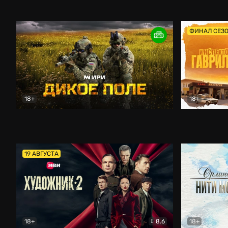
Кордон
Боевик
Афоня (202
ФИНАЛ СЕЗ
18+
18+
Дикое поле
Документальный
Инспектор 
19 АВГУСТА
18+
8.6
18+