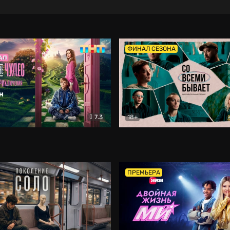
ФИНАЛ СЕЗОНА
7.3
18+
ране Чудес. Безумные приключения
Со всеми бывает
Фэнтези
Докумен
ПРЕМЬЕРА