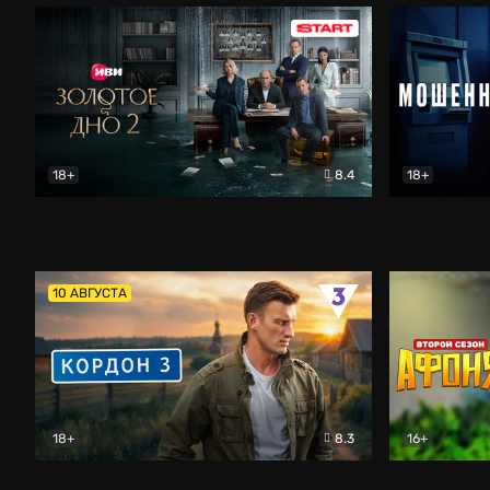
18+
8.4
18+
Золотое дно
Драма
Мошенник
10 АВГУСТА
18+
8.3
16+