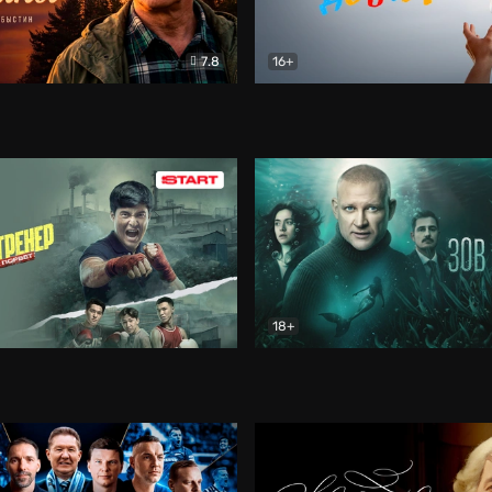
7.8
16+
стины
Драма
В круге добра
Документа
18+
ренер
Драма
Зов русалки
Детектив