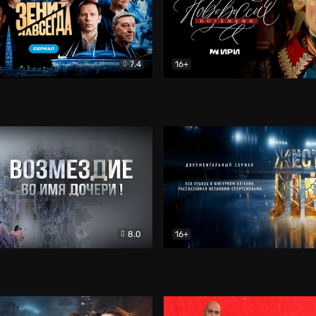
7.4
16+
егда. Сериал
Документальный
Новороссия. Потёмкин
Др
8.0
16+
Боевик
Жёсткий лёд
Документал