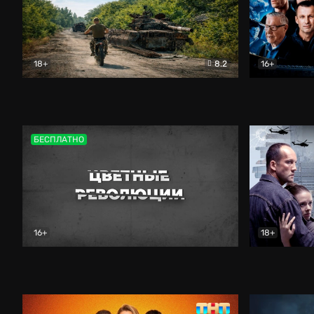
18+
8.2
16+
Дороги небесные
Документальный
Зенит навс
БЕСПЛАТНО
16+
18+
Цветные революции
Документальный
Возмездие