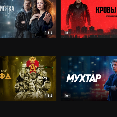
8.6
18+
ка
Детектив
Кровь за кровь (2026)
Бое
8.2
16+
«Альфа»
Боевик
Мухтар. Он вернулся
Дет