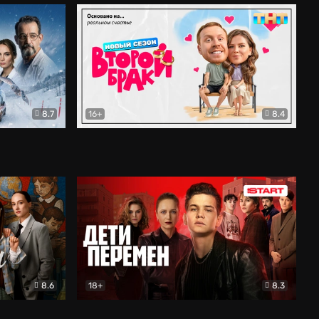
8.7
16+
8.4
ама
Второй брак
Комедия
8.6
18+
8.3