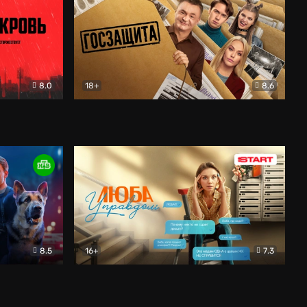
8.0
18+
8.6
вик
Госзащита
Комедия
8.5
16+
7.3
ектив
Люба Управдом
Комедия