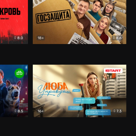
8.0
18+
8.6
вик
Госзащита
Комедия
8.5
16+
7.3
ектив
Люба Управдом
Комедия