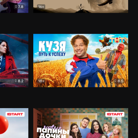
7.8
16+
ия
Птички
Документальный
8.2
18+
8.5
Детектив
Кузя. Путь к успеху
Комедия