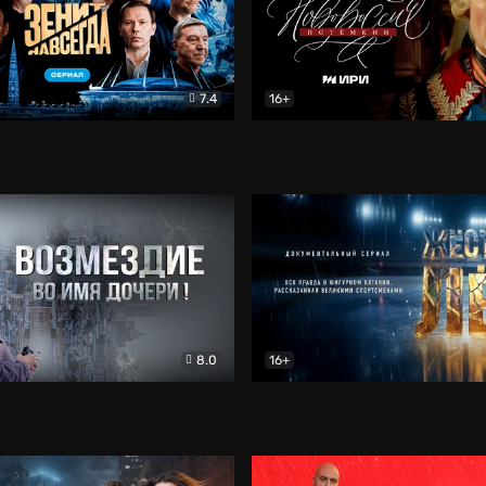
7.4
16+
егда. Сериал
Документальный
Новороссия. Потёмкин
Др
8.0
16+
Боевик
Жёсткий лёд
Документал