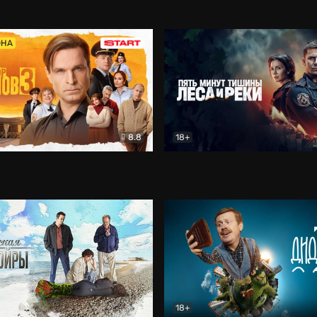
5)
Комедия
Олдскул
Комедия
ОНА
8.8
18+
Гаврилов
Комедия
Пять минут тишины
Детек
18+