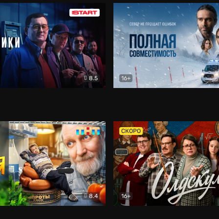
8.5
16+
и
Детектив
Полная совместимость
Др
СКОРО
8.4
16+