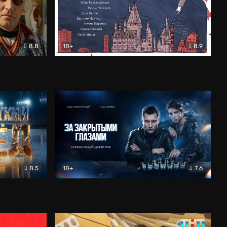
8.8
18+
8.9
ама
В «Хогвартс» я не попал
Документальный
8.5
18+
7.6
ьный
За закрытыми глазами
Детектив