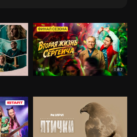
ФИНАЛ СЕЗОНА
18+
8.7
тальный
Вторая жизнь Сергеича
Комедия