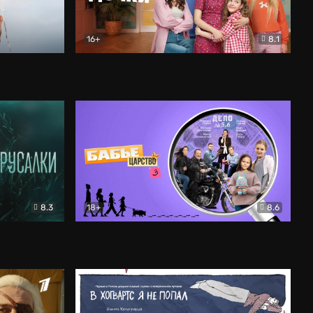
16+
8.1
льный
Папины дочки. Новые
Комедия
8.3
18+
8.6
Бабье царство
Детектив