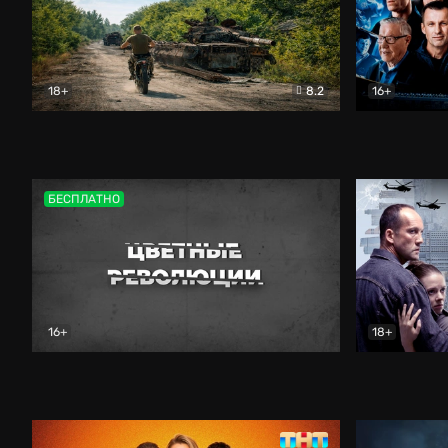
18+
8.2
16+
Дороги небесные
Документальный
Зенит навс
БЕСПЛАТНО
16+
18+
Цветные революции
Документальный
Возмездие