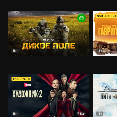
Кордон
Боевик
Афоня (202
ФИНАЛ СЕЗ
18+
18+
Дикое поле
Документальный
Инспектор 
19 АВГУСТА
18+
8.6
18+