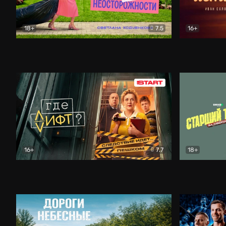
18+
7.5
16+
Свободна по неосторожности
Комедия
Простые и
16+
7.7
18+
Где лифт?
Комедия
Старший т