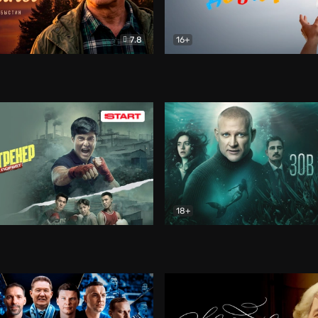
7.8
16+
стины
Драма
В круге добра
Документа
18+
ренер
Драма
Зов русалки
Детектив