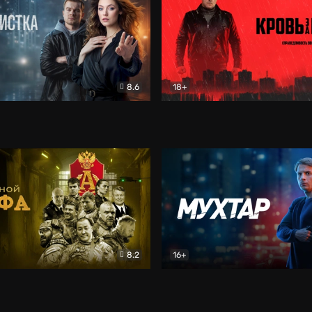
8.6
18+
ка
Детектив
Кровь за кровь (2026)
Бое
8.2
16+
«Альфа»
Боевик
Мухтар. Он вернулся
Дет