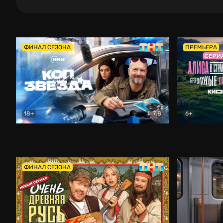
ФИНАЛ СЕЗОНА
ПРЕМЬЕРА
18+
7.8
6+
Коп-звезда
Комедия
Алиса в Ст
ФИНАЛ СЕЗОНА