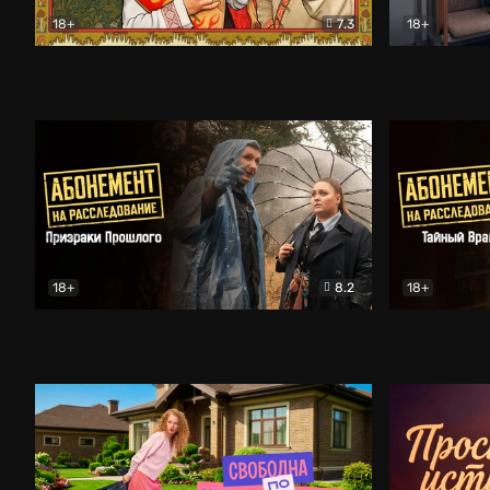
18+
7.3
18+
Очень древняя Русь
Комедия
Поколение 
18+
8.2
18+
Абонемент на расследование. Призраки прошлого
Абонемент 