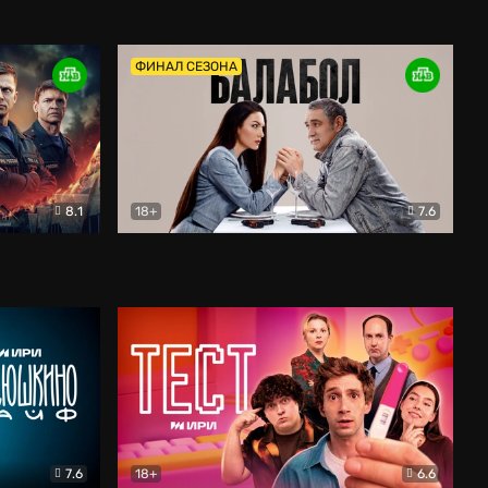
Дети перемен
Драма
ФИНАЛ СЕЗОНА
8.1
18+
7.6
тив
Балабол
Детектив
7.6
18+
6.6