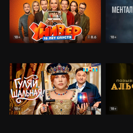
18+
8.6
18+
Универ. 15 лет спустя
Комедия
Менталист
18+
8.7
18+
Гуляй, шальная!
Комедия
Позывной 