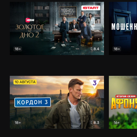
18+
8.4
18+
Золотое дно
Драма
Мошенник
10 АВГУСТА
18+
8.3
16+