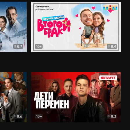
8.7
16+
8.4
ама
Второй брак
Комедия
8.6
18+
8.3