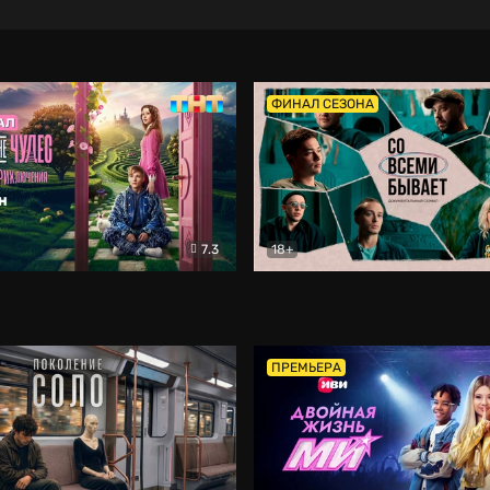
ФИНАЛ СЕЗОНА
7.3
18+
ране Чудес. Безумные приключения
Со всеми бывает
Фэнтези
Докумен
ПРЕМЬЕРА