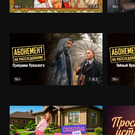
18+
7.3
18+
Очень древняя Русь
Комедия
Поколение 
18+
8.2
18+
Абонемент на расследование. Призраки прошлого
Абонемент 