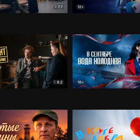
7.7
12+
Соло
Документальный
Двойная жизнь Ми
Комед
8.2
18+
на расследование. Тайный враг
Детектив
В сентябре вода холодная
Детектив