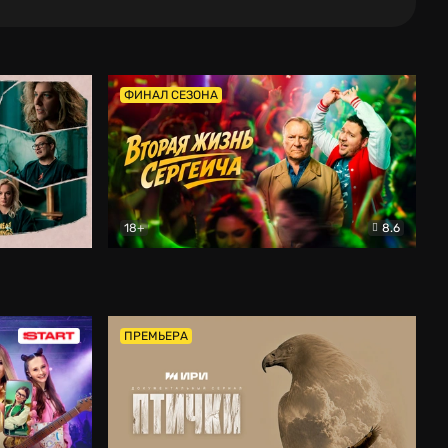
ФИНАЛ СЕЗОНА
18+
8.6
тальный
Вторая жизнь Сергеича
Комедия
ПРЕМЬЕРА