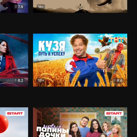
7.8
16+
ия
Птички
Документальный
8.2
18+
8.6
Детектив
Кузя. Путь к успеху
Комедия