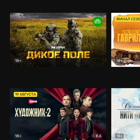
Кордон
Боевик
Афоня (202
ФИНАЛ СЕЗ
18+
18+
Дикое поле
Документальный
Инспектор 
19 АВГУСТА
18+
8.6
18+