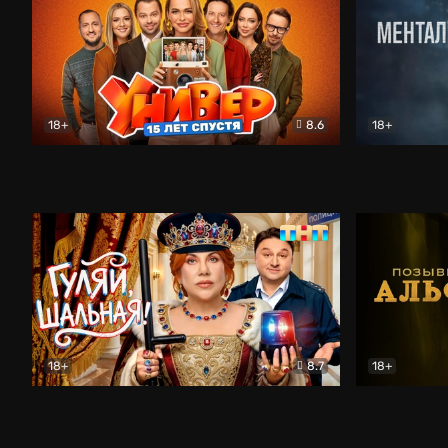
18+
8.6
18+
Универ. 15 лет спустя
Комедия
Менталист
18+
8.7
18+
Гуляй, шальная!
Комедия
Позывной 