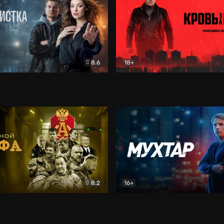
8.6
18+
ка
Детектив
Кровь за кровь (2026)
Бое
8.2
16+
«Альфа»
Боевик
Мухтар. Он вернулся
Дет