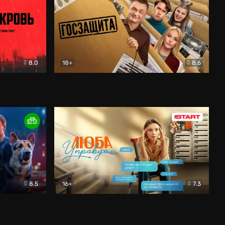
8.0
18+
8.6
вик
Госзащита
Комедия
8.5
16+
7.3
ектив
Люба Управдом
Комедия