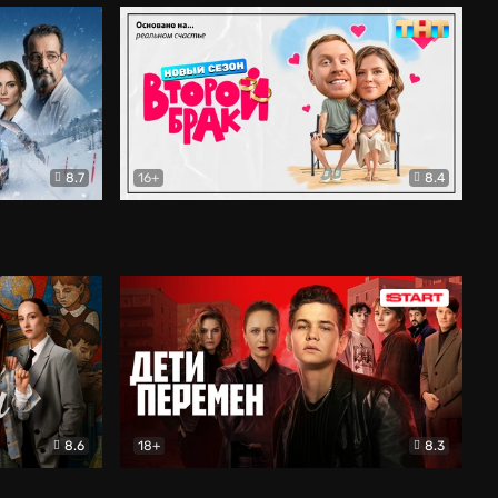
8.7
16+
8.4
ама
Второй брак
Комедия
8.6
18+
8.3