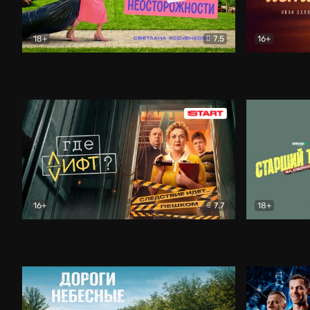
18+
7.5
16+
Свободна по неосторожности
Комедия
Простые и
16+
7.7
18+
Где лифт?
Комедия
Старший т