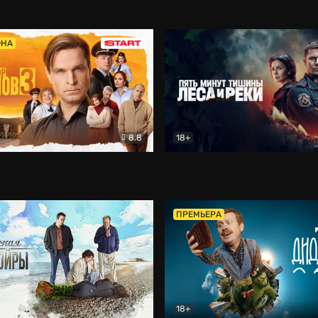
5)
Комедия
Олдскул
Комедия
ОНА
8.8
18+
Гаврилов
Комедия
Пять минут тишины
Детек
ПРЕМЬЕРА
18+