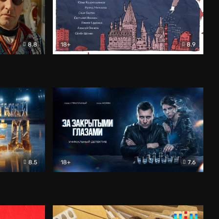
8.8
18+
8.9
ама
В «Хогвартс» я не попал
Документальный
8.5
18+
7.6
ьный
За закрытыми глазами
Детектив