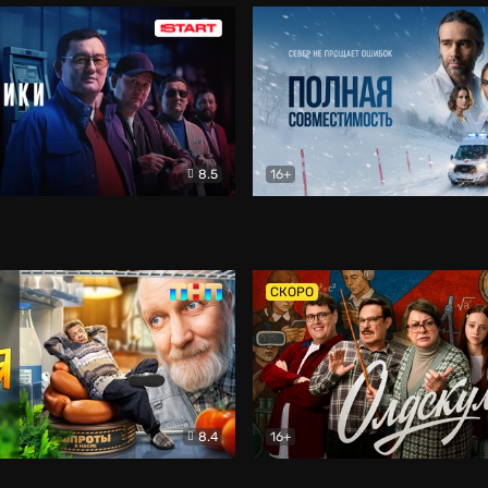
8.5
16+
и
Детектив
Полная совместимость
Др
СКОРО
8.4
16+