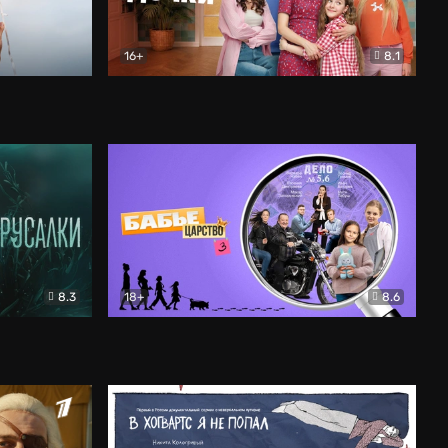
16+
8.1
льный
Папины дочки. Новые
Комедия
8.3
18+
8.6
Бабье царство
Детектив