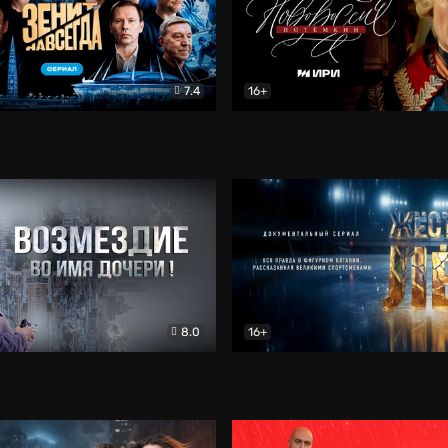
7.4
16+
егда. Сериал
Документальный
Новороссия. Потёмкин
Др
8.0
16+
Боевик
Жёсткий лёд
Документал