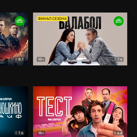
Дети перемен
Драма
ФИНАЛ СЕЗОНА
8.1
18+
7.6
тив
Балабол
Детектив
7.6
18+
6.6