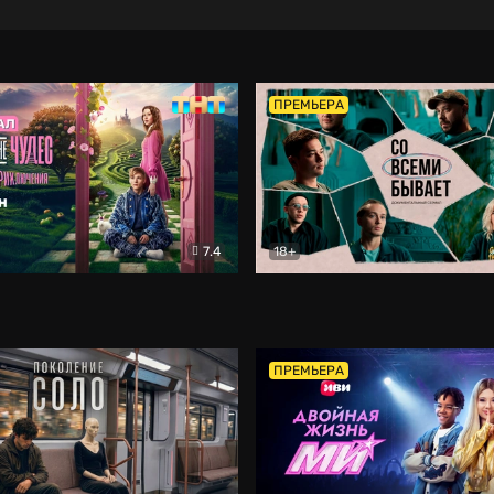
ПРЕМЬЕРА
7.4
18+
ране Чудес. Безумные приключения
Со всеми бывает
Фэнтези
Докумен
ПРЕМЬЕРА