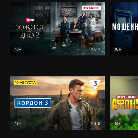
18+
8.4
18+
Золотое дно
Драма
Мошенник
10 АВГУСТА
18+
8.3
16+