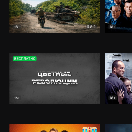
18+
8.2
16+
Дороги небесные
Документальный
Зенит навс
БЕСПЛАТНО
16+
18+
Цветные революции
Документальный
Возмездие