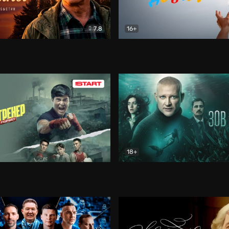
7.8
16+
стины
Драма
В круге добра
Документа
18+
ренер
Драма
Зов русалки
Детектив