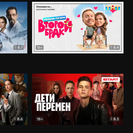
8.7
16+
8.4
ама
Второй брак
Комедия
8.6
18+
8.3