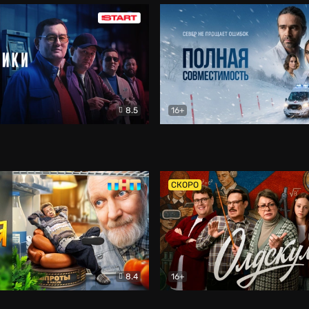
8.5
16+
и
Детектив
Полная совместимость
Др
СКОРО
8.4
16+