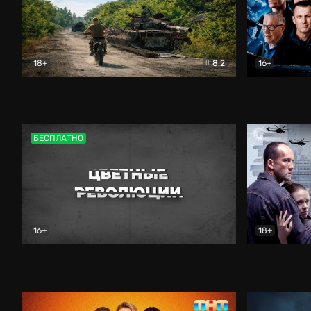
18+
8.2
16+
Дороги небесные
Документальный
Зенит навс
БЕСПЛАТНО
16+
18+
Цветные революции
Документальный
Возмездие