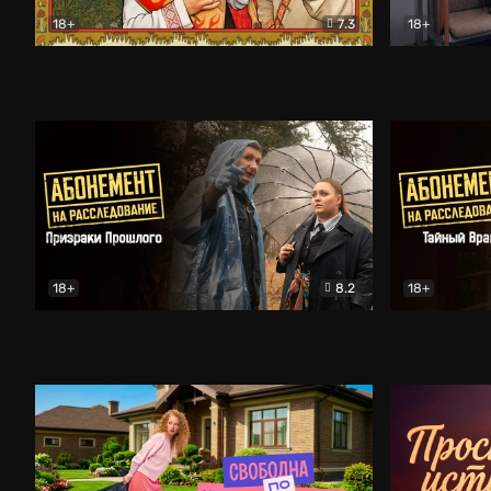
18+
7.3
18+
Очень древняя Русь
Комедия
Поколение 
18+
8.2
18+
Абонемент на расследование. Призраки прошлого
Абонемент 