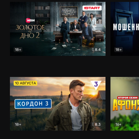
18+
8.4
18+
Золотое дно
Драма
Мошенник
10 АВГУСТА
18+
8.3
16+