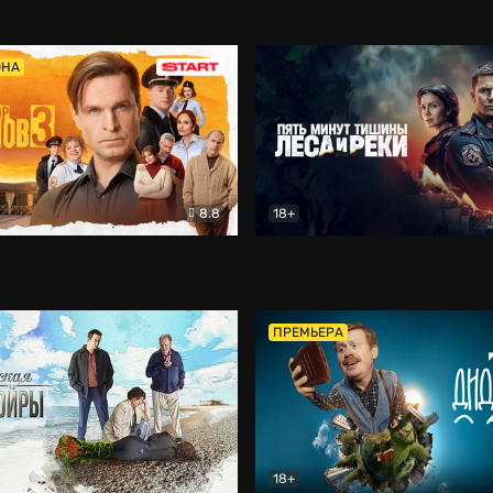
5)
Комедия
Олдскул
Комедия
ОНА
8.8
18+
Гаврилов
Комедия
Пять минут тишины
Детек
ПРЕМЬЕРА
18+