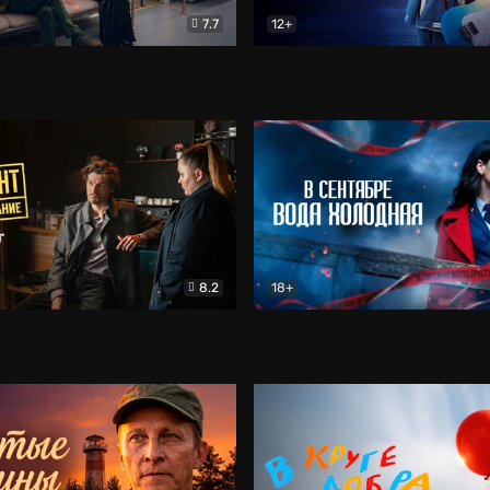
7.7
12+
Соло
Документальный
Двойная жизнь Ми
Комед
8.2
18+
на расследование. Тайный враг
Детектив
В сентябре вода холодная
Детектив