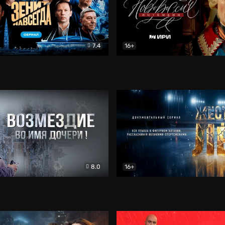
7.4
16+
егда. Сериал
Документальный
Новороссия. Потёмкин
Др
8.0
16+
Боевик
Жёсткий лёд
Документал