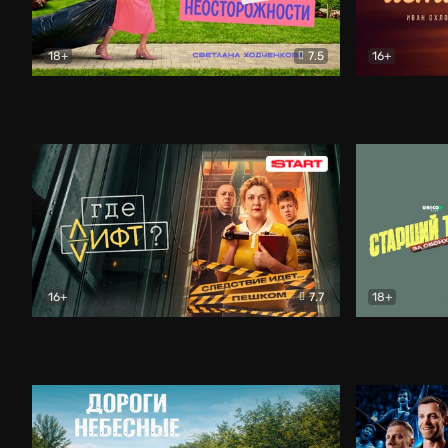
18+
7.5
16+
Свободна по неосторожности
Комедия
Простые и
16+
7.7
18+
Где лифт?
Комедия
Старший т