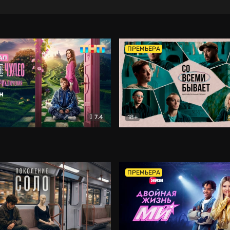
ПРЕМЬЕРА
7.4
18+
ране Чудес. Безумные приключения
Со всеми бывает
Фэнтези
Докумен
ПРЕМЬЕРА