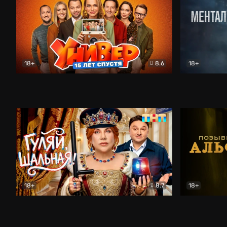
18+
8.6
18+
Универ. 15 лет спустя
Комедия
Менталист
18+
8.7
18+
Гуляй, шальная!
Комедия
Позывной 