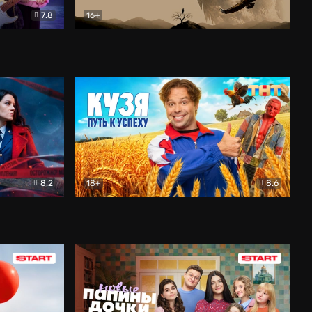
7.8
16+
ия
Птички
Документальный
8.2
18+
8.6
Детектив
Кузя. Путь к успеху
Комедия