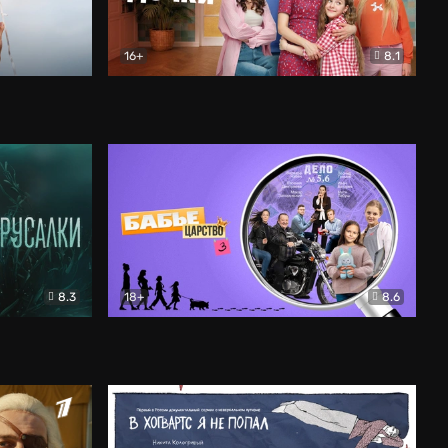
16+
8.1
льный
Папины дочки. Новые
Комедия
8.3
18+
8.6
Бабье царство
Детектив