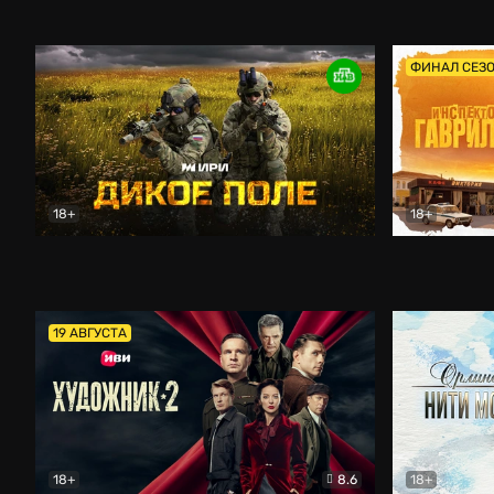
Кордон
Боевик
Афоня (202
ФИНАЛ СЕЗ
18+
18+
Дикое поле
Документальный
Инспектор 
19 АВГУСТА
18+
8.6
18+