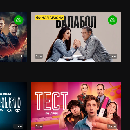
Дети перемен
Драма
ФИНАЛ СЕЗОНА
8.1
18+
7.6
тив
Балабол
Детектив
7.6
18+
6.6