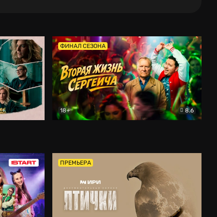
ФИНАЛ СЕЗОНА
18+
8.6
тальный
Вторая жизнь Сергеича
Комедия
ПРЕМЬЕРА