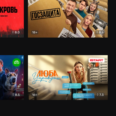
8.0
18+
8.6
вик
Госзащита
Комедия
8.5
16+
7.3
ектив
Люба Управдом
Комедия