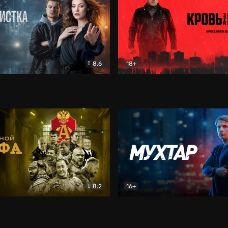
8.6
18+
ка
Детектив
Кровь за кровь (2026)
Бое
8.2
16+
«Альфа»
Боевик
Мухтар. Он вернулся
Дет