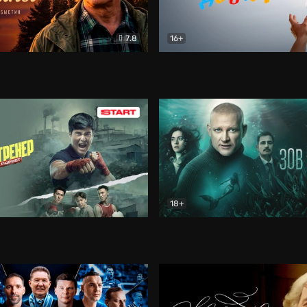
7.8
16+
стины
Драма
В круге добра
Документа
18+
ренер
Драма
Зов русалки
Детектив