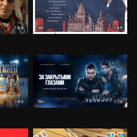
8.8
18+
8.9
ама
В «Хогвартс» я не попал
Документальный
8.5
18+
7.6
ьный
За закрытыми глазами
Детектив