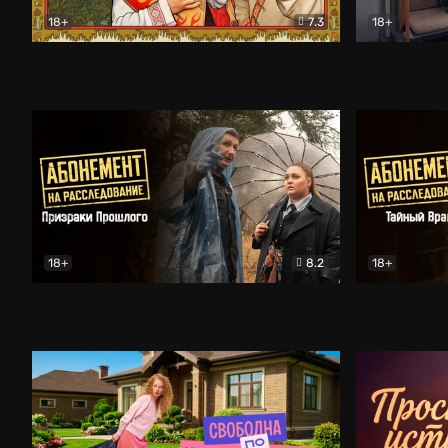
18+
7.3
18+
Очень древняя Русь
Комедия
Поколение 
18+
8.2
18+
Абонемент на расследование. Призраки прошлого
Абонемент 