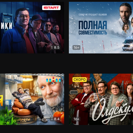
8.5
16+
и
Детектив
Полная совместимость
Др
СКОРО
8.4
16+