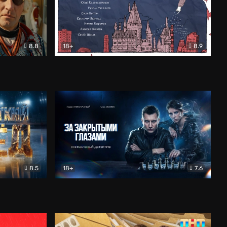
8.8
18+
8.9
ама
В «Хогвартс» я не попал
Документальный
8.5
18+
7.6
ьный
За закрытыми глазами
Детектив