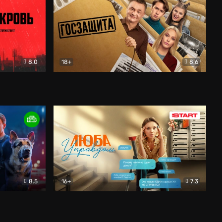
8.0
18+
8.6
вик
Госзащита
Комедия
8.5
16+
7.3
ектив
Люба Управдом
Комедия