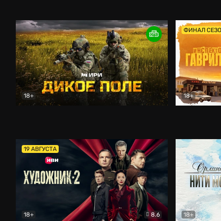
Кордон
Боевик
Афоня (202
ФИНАЛ СЕЗ
18+
18+
Дикое поле
Документальный
Инспектор 
19 АВГУСТА
18+
8.6
18+