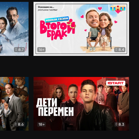
8.7
16+
8.4
ама
Второй брак
Комедия
8.6
18+
8.3