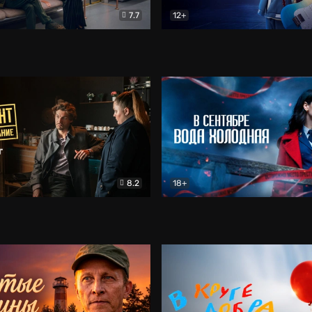
7.7
12+
Соло
Документальный
Двойная жизнь Ми
Комед
8.2
18+
на расследование. Тайный враг
Детектив
В сентябре вода холодная
Детектив