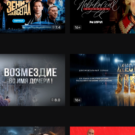
7.4
16+
егда. Сериал
Документальный
Новороссия. Потёмкин
Др
8.0
16+
Боевик
Жёсткий лёд
Документал