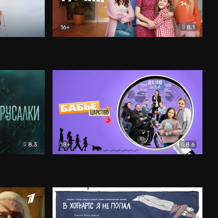
16+
8.1
льный
Папины дочки. Новые
Комедия
8.3
18+
8.6
Бабье царство
Детектив