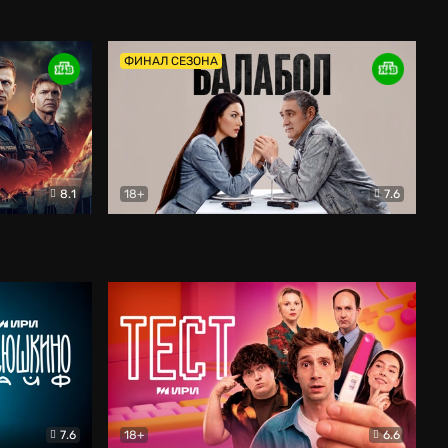
Дети перемен
Драма
ФИНАЛ СЕЗОНА
8.1
18+
7.6
тив
Балабол
Детектив
7.6
18+
6.6