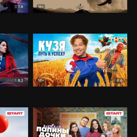
7.8
16+
ия
Птички
Документальный
8.2
18+
8.6
Детектив
Кузя. Путь к успеху
Комедия