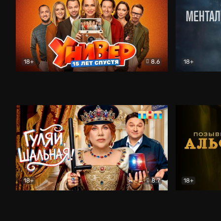
18+
8.6
18+
Универ. 15 лет спустя
Комедия
Менталист
18+
8.7
18+
Гуляй, шальная!
Комедия
Позывной 