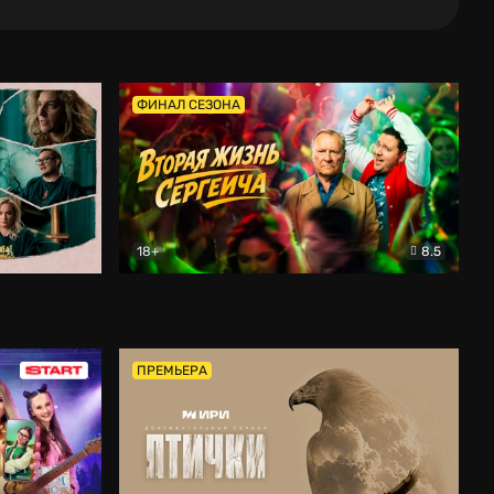
ФИНАЛ СЕЗОНА
18+
8.5
тальный
Вторая жизнь Сергеича
Комедия
ПРЕМЬЕРА