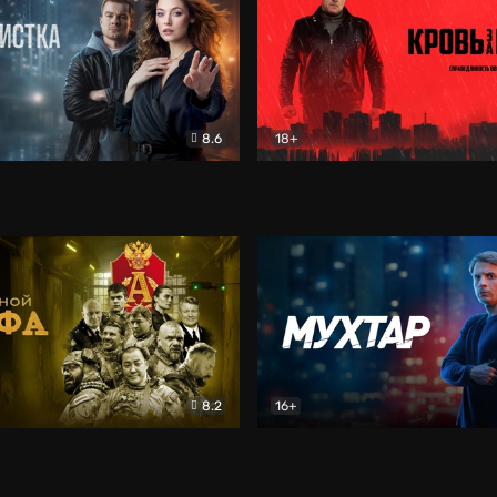
8.6
18+
ка
Детектив
Кровь за кровь (2026)
Бое
8.2
16+
«Альфа»
Боевик
Мухтар. Он вернулся
Дет