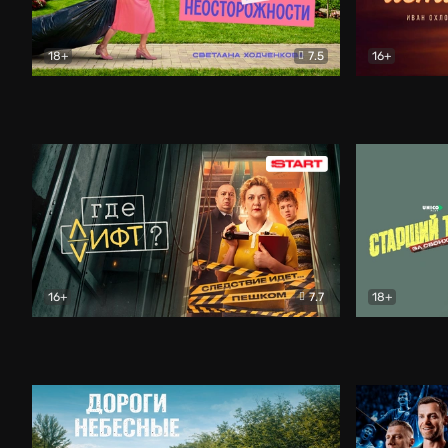
18+
7.5
16+
Свободна по неосторожности
Комедия
Простые и
16+
7.7
18+
Где лифт?
Комедия
Старший т