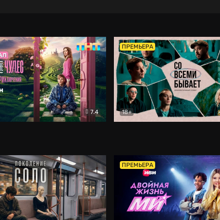
ПРЕМЬЕРА
7.4
18+
ране Чудес. Безумные приключения
Со всеми бывает
Фэнтези
Докумен
ПРЕМЬЕРА