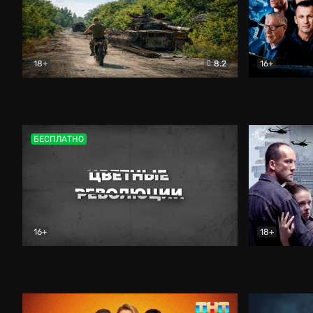
18+
8.2
16+
Дороги небесные
Документальный
Зенит навс
БЕСПЛАТНО
16+
18+
Цветные революции
Документальный
Возмездие