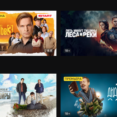
5)
Комедия
Олдскул
Комедия
ОНА
8.8
18+
Гаврилов
Комедия
Пять минут тишины
Детек
ПРЕМЬЕРА
18+