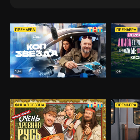
ПРЕМЬЕРА
ПРЕМЬЕРА
18+
7.5
6+
Коп-звезда
Комедия
Алиса в Ст
ФИНАЛ СЕЗОНА
ПРЕМЬЕРА