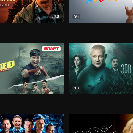
7.8
16+
стины
Драма
В круге добра
Документа
18+
ренер
Драма
Зов русалки
Детектив