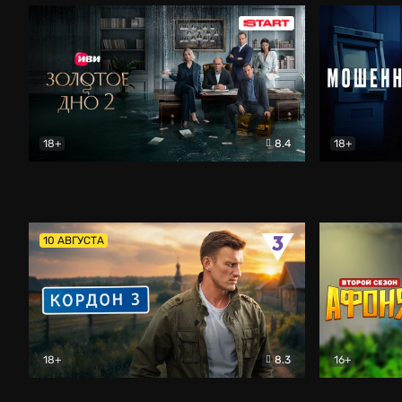
18+
8.4
18+
Золотое дно
Драма
Мошенник
10 АВГУСТА
18+
8.3
16+