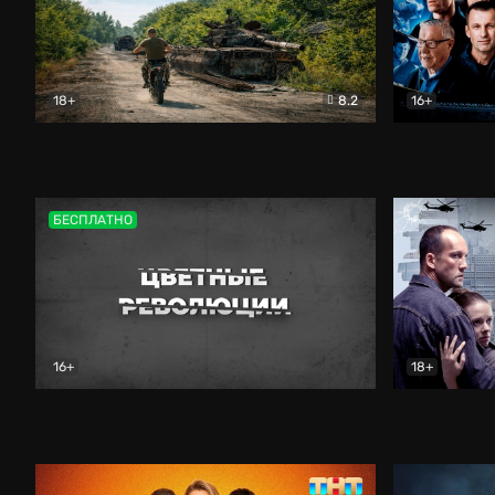
18+
8.2
16+
Дороги небесные
Документальный
Зенит навс
БЕСПЛАТНО
16+
18+
Цветные революции
Документальный
Возмездие