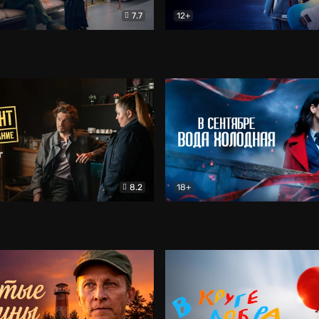
7.7
12+
Соло
Документальный
Двойная жизнь Ми
Комед
8.2
18+
на расследование. Тайный враг
Детектив
В сентябре вода холодная
Детектив