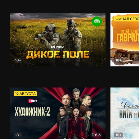
Кордон
Боевик
Афоня (202
ФИНАЛ СЕЗ
18+
18+
Дикое поле
Документальный
Инспектор 
19 АВГУСТА
18+
8.6
18+