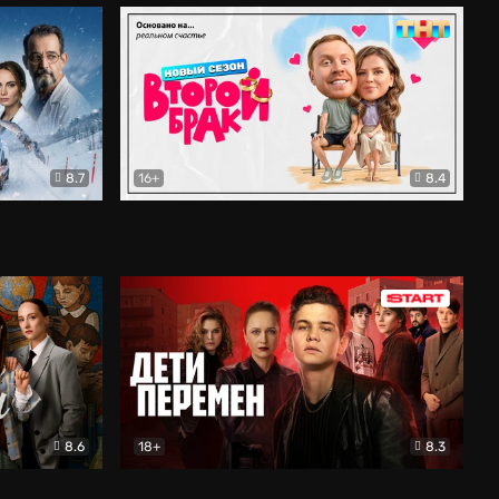
8.7
16+
8.4
ама
Второй брак
Комедия
8.6
18+
8.3