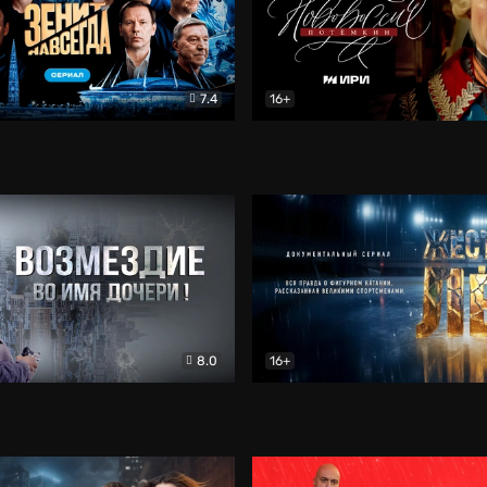
7.4
16+
егда. Сериал
Документальный
Новороссия. Потёмкин
Др
8.0
16+
Боевик
Жёсткий лёд
Документал