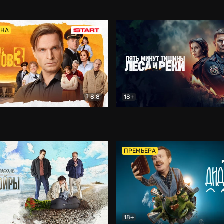
5)
Комедия
Олдскул
Комедия
ОНА
8.8
18+
Гаврилов
Комедия
Пять минут тишины
Детек
ПРЕМЬЕРА
18+