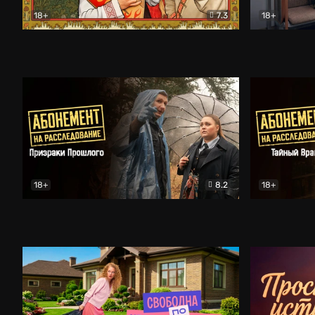
18+
7.3
18+
Очень древняя Русь
Комедия
Поколение 
18+
8.2
18+
Абонемент на расследование. Призраки прошлого
Абонемент 