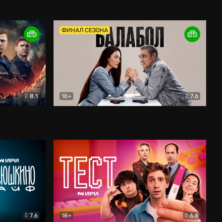
Дети перемен
Драма
ФИНАЛ СЕЗОНА
8.1
18+
7.6
тив
Балабол
Детектив
7.6
18+
6.6