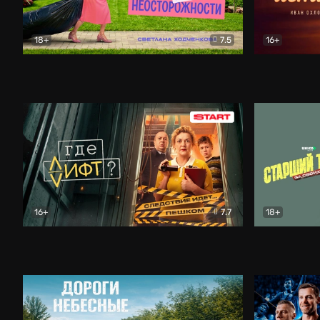
18+
7.5
16+
Свободна по неосторожности
Комедия
Простые и
16+
7.7
18+
Где лифт?
Комедия
Старший т