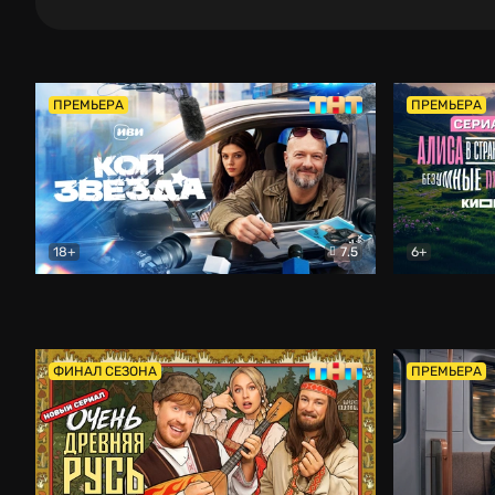
ПРЕМЬЕРА
ПРЕМЬЕРА
18+
7.5
6+
Коп-звезда
Комедия
Алиса в Ст
ФИНАЛ СЕЗОНА
ПРЕМЬЕРА