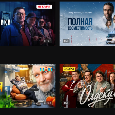
8.5
16+
и
Детектив
Полная совместимость
Др
СКОРО
8.4
16+