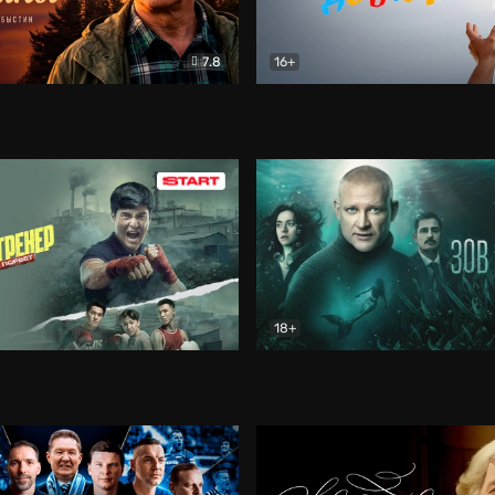
7.8
16+
стины
Драма
В круге добра
Документа
18+
ренер
Драма
Зов русалки
Детектив