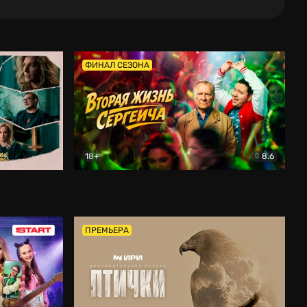
ФИНАЛ СЕЗОНА
18+
8.6
тальный
Вторая жизнь Сергеича
Комедия
ПРЕМЬЕРА