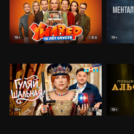
18+
8.6
18+
Универ. 15 лет спустя
Комедия
Менталист
18+
8.7
18+
Гуляй, шальная!
Комедия
Позывной 