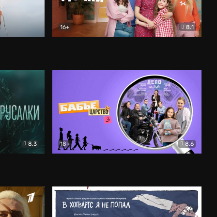
16+
8.1
льный
Папины дочки. Новые
Комедия
8.3
18+
8.6
Бабье царство
Детектив