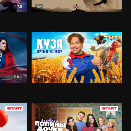
7.8
16+
ия
Птички
Документальный
8.2
18+
8.6
Детектив
Кузя. Путь к успеху
Комедия