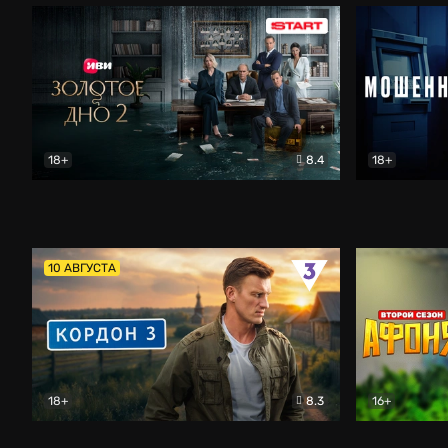
18+
8.4
18+
Золотое дно
Драма
Мошенник
10 АВГУСТА
18+
8.3
16+