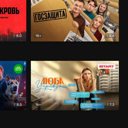
8.0
18+
8.6
вик
Госзащита
Комедия
8.5
16+
7.3
ектив
Люба Управдом
Комедия