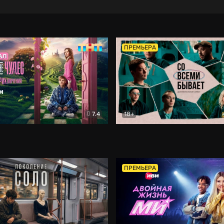
ПРЕМЬЕРА
7.4
18+
ране Чудес. Безумные приключения
Со всеми бывает
Фэнтези
Докумен
ПРЕМЬЕРА