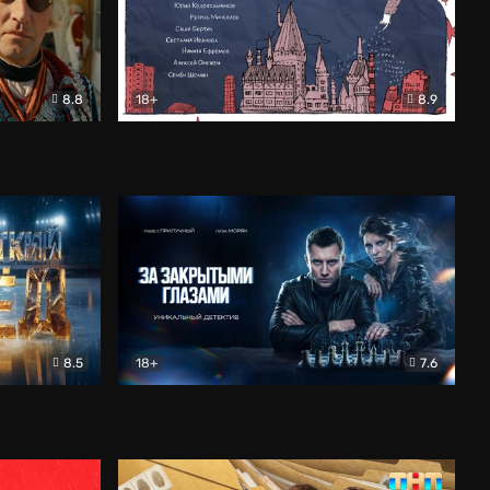
8.8
18+
8.9
ама
В «Хогвартс» я не попал
Документальный
8.5
18+
7.6
ьный
За закрытыми глазами
Детектив