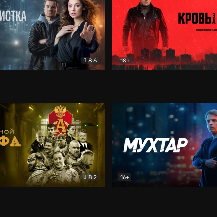
8.6
18+
ка
Детектив
Кровь за кровь (2026)
Бое
8.2
16+
«Альфа»
Боевик
Мухтар. Он вернулся
Дет