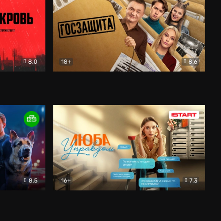
8.0
18+
8.6
вик
Госзащита
Комедия
8.5
16+
7.3
ектив
Люба Управдом
Комедия