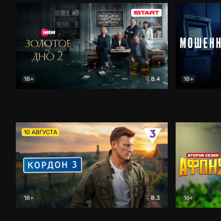
18+
8.4
18+
Золотое дно
Драма
Мошенник
10 АВГУСТА
18+
8.3
16+