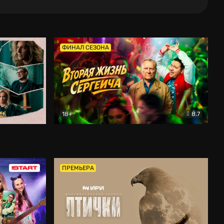
ФИНАЛ СЕЗОНА
18+
8.7
тальный
Вторая жизнь Сергеича
Комедия
ПРЕМЬЕРА