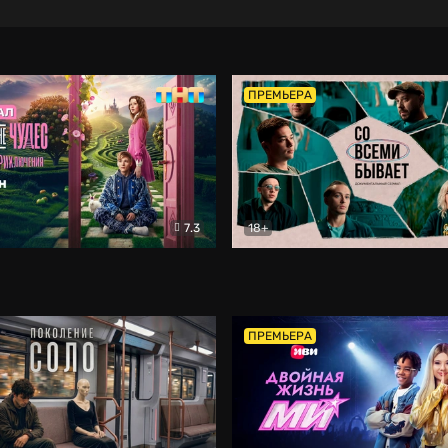
ПРЕМЬЕРА
7.3
18+
ране Чудес. Безумные приключения
Со всеми бывает
Фэнтези
Докумен
ПРЕМЬЕРА