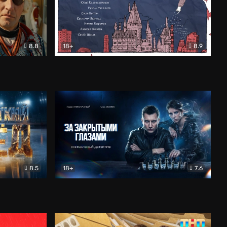
8.8
18+
8.9
ама
В «Хогвартс» я не попал
Документальный
8.5
18+
7.6
ьный
За закрытыми глазами
Детектив