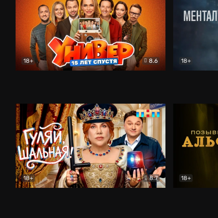
18+
8.6
18+
Универ. 15 лет спустя
Комедия
Менталист
18+
8.7
18+
Гуляй, шальная!
Комедия
Позывной 