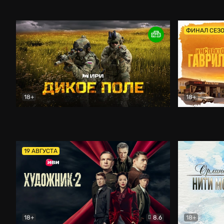
Кордон
Боевик
Афоня (202
ФИНАЛ СЕЗ
18+
18+
Дикое поле
Документальный
Инспектор 
19 АВГУСТА
18+
8.6
18+