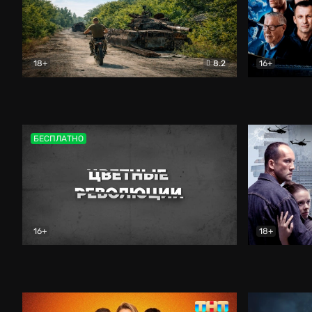
18+
8.2
16+
Дороги небесные
Документальный
Зенит навс
БЕСПЛАТНО
16+
18+
Цветные революции
Документальный
Возмездие