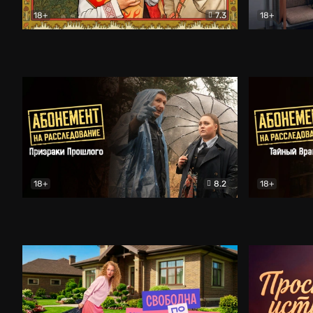
18+
7.3
18+
Очень древняя Русь
Комедия
Поколение 
18+
8.2
18+
Абонемент на расследование. Призраки прошлого
Абонемент 