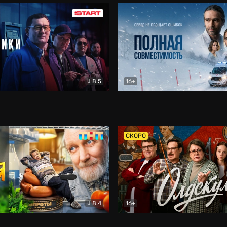
8.5
16+
и
Детектив
Полная совместимость
Др
СКОРО
8.4
16+