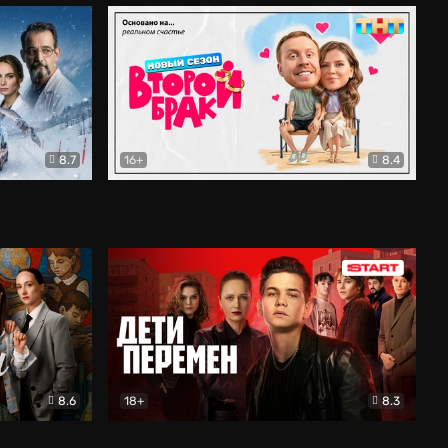
8.7
16+
8.4
ама
Второй брак
Комедия
8.6
18+
8.3