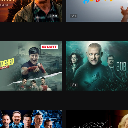
7.8
16+
стины
Драма
В круге добра
Документа
18+
ренер
Драма
Зов русалки
Детектив