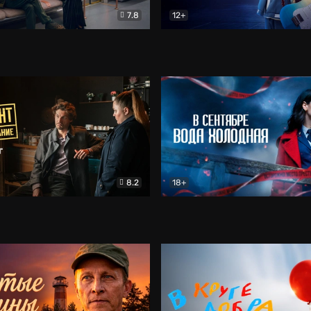
7.8
12+
Соло
Документальный
Двойная жизнь Ми
Комед
8.2
18+
на расследование. Тайный враг
Детектив
В сентябре вода холодная
Детектив