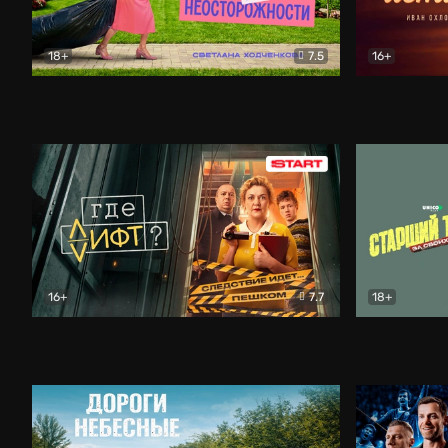
18+
7.5
16+
Свободна по неосторожности
Комедия
Простые и
16+
7.7
18+
Где лифт?
Комедия
Старший т