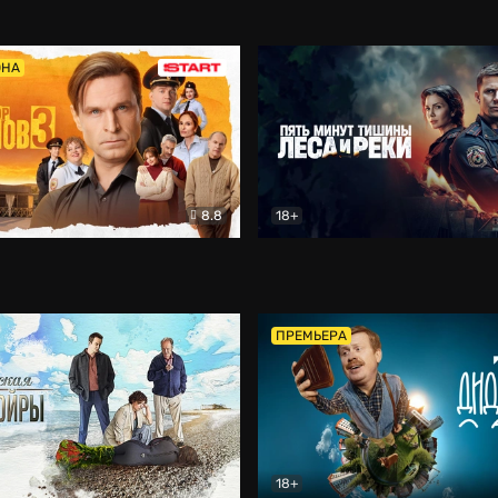
5)
Комедия
Олдскул
Комедия
ОНА
8.8
18+
Гаврилов
Комедия
Пять минут тишины
Детек
ПРЕМЬЕРА
18+