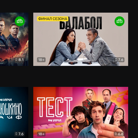
Дети перемен
Драма
ФИНАЛ СЕЗОНА
8.1
18+
7.6
тив
Балабол
Детектив
7.6
18+
6.6