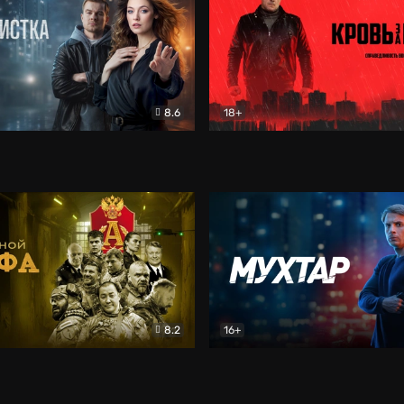
8.6
18+
ка
Детектив
Кровь за кровь (2026)
Бое
8.2
16+
«Альфа»
Боевик
Мухтар. Он вернулся
Дет