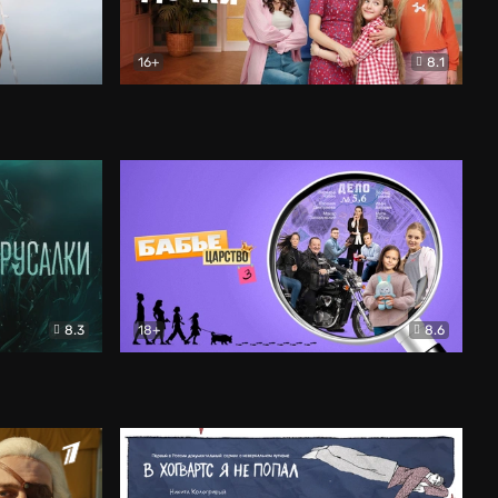
16+
8.1
льный
Папины дочки. Новые
Комедия
8.3
18+
8.6
Бабье царство
Детектив