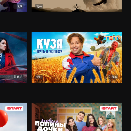
7.9
16+
ия
Птички
Документальный
8.2
18+
8.6
Детектив
Кузя. Путь к успеху
Комедия