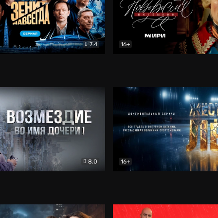
7.4
16+
егда. Сериал
Документальный
Новороссия. Потёмкин
Др
8.0
16+
Боевик
Жёсткий лёд
Документал