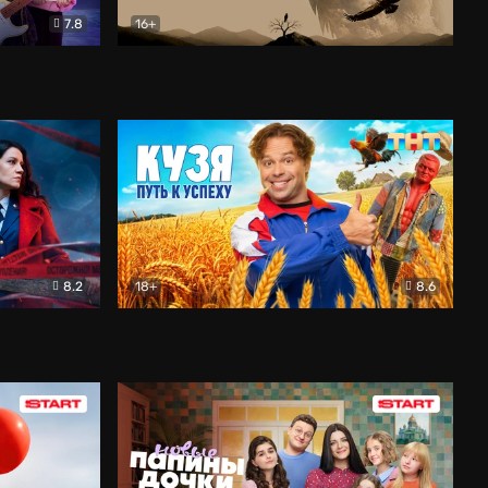
7.8
16+
ия
Птички
Документальный
8.2
18+
8.6
Детектив
Кузя. Путь к успеху
Комедия