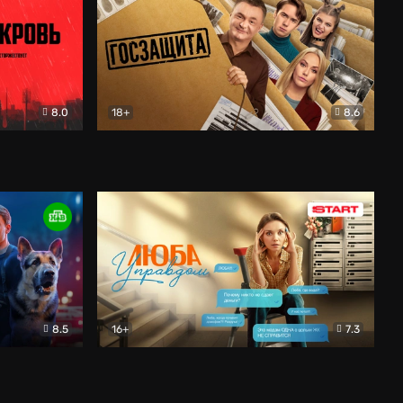
8.0
18+
8.6
вик
Госзащита
Комедия
8.5
16+
7.3
ектив
Люба Управдом
Комедия