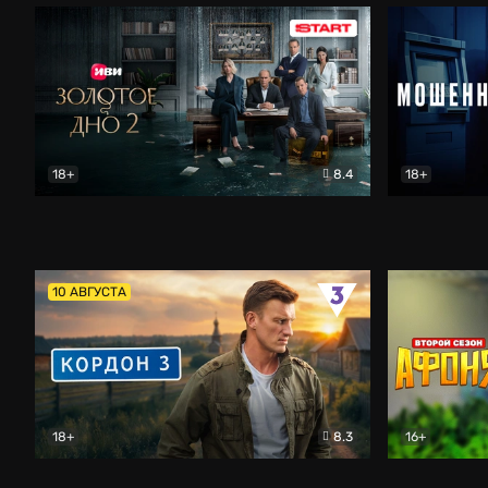
18+
8.4
18+
Золотое дно
Драма
Мошенник
10 АВГУСТА
18+
8.3
16+