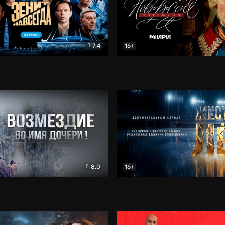
7.4
16+
егда. Сериал
Документальный
Новороссия. Потёмкин
Др
8.0
16+
Боевик
Жёсткий лёд
Документал