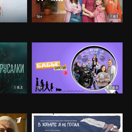
16+
8.1
льный
Папины дочки. Новые
Комедия
8.3
18+
8.6
Бабье царство
Детектив