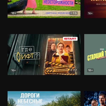
18+
7.5
16+
Свободна по неосторожности
Комедия
Простые и
16+
7.7
18+
Где лифт?
Комедия
Старший т