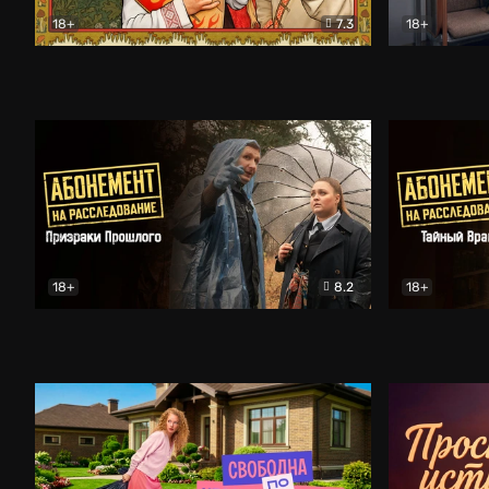
18+
7.3
18+
Очень древняя Русь
Комедия
Поколение 
18+
8.2
18+
Абонемент на расследование. Призраки прошлого
Абонемент 