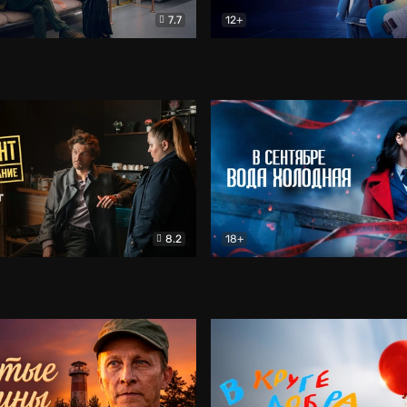
7.7
12+
Соло
Документальный
Двойная жизнь Ми
Комед
8.2
18+
на расследование. Тайный враг
Детектив
В сентябре вода холодная
Детектив