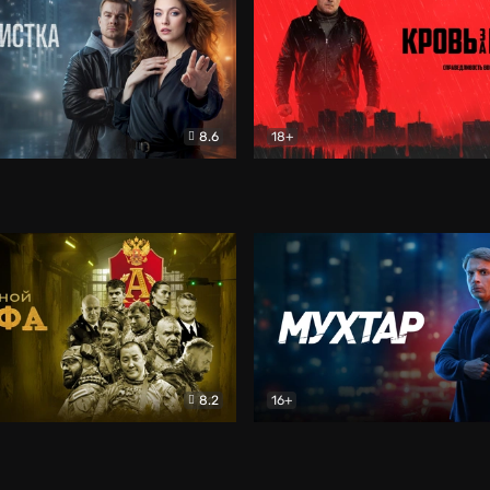
8.6
18+
ка
Детектив
Кровь за кровь (2026)
Бое
8.2
16+
«Альфа»
Боевик
Мухтар. Он вернулся
Дет