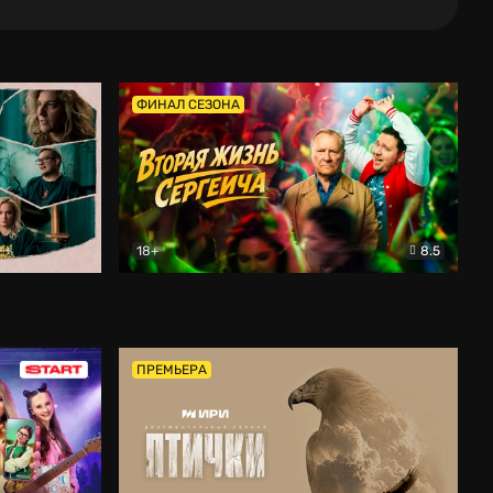
ФИНАЛ СЕЗОНА
18+
8.5
тальный
Вторая жизнь Сергеича
Комедия
ПРЕМЬЕРА