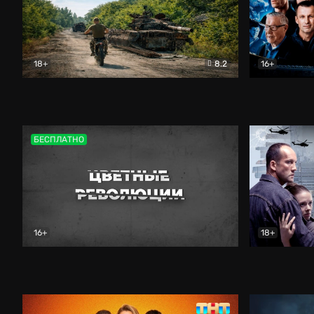
18+
8.2
16+
Дороги небесные
Документальный
Зенит навс
БЕСПЛАТНО
16+
18+
Цветные революции
Документальный
Возмездие