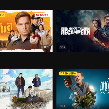
5)
Комедия
Олдскул
Комедия
ОНА
8.8
18+
Гаврилов
Комедия
Пять минут тишины
Детек
ПРЕМЬЕРА
18+