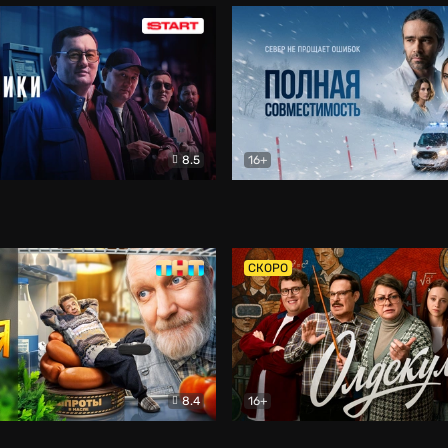
8.5
16+
и
Детектив
Полная совместимость
Др
СКОРО
8.4
16+