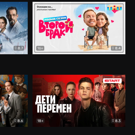
8.7
16+
8.4
ама
Второй брак
Комедия
8.6
18+
8.3