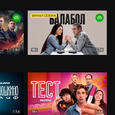
Дети перемен
Драма
ФИНАЛ СЕЗОНА
8.1
18+
7.6
тив
Балабол
Детектив
7.6
18+
6.6