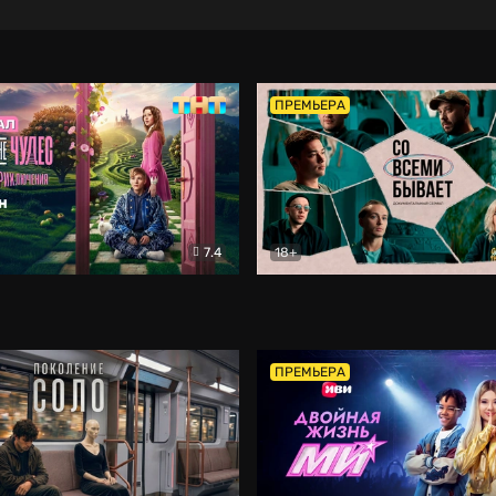
ПРЕМЬЕРА
7.4
18+
ране Чудес. Безумные приключения
Со всеми бывает
Фэнтези
Докумен
ПРЕМЬЕРА