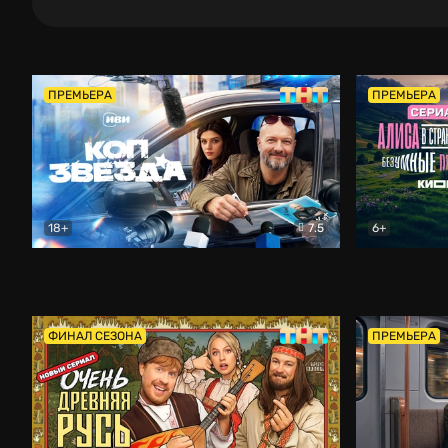
ПРЕМЬЕРА
ПРЕМЬЕРА
18+
7.5
6+
Коп-звезда
Комедия
Алиса в Ст
ФИНАЛ СЕЗОНА
ПРЕМЬЕРА