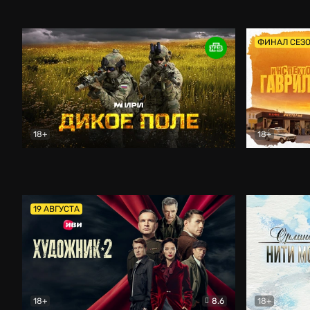
Кордон
Боевик
Афоня (202
ФИНАЛ СЕЗ
18+
18+
Дикое поле
Документальный
Инспектор 
19 АВГУСТА
18+
8.6
18+