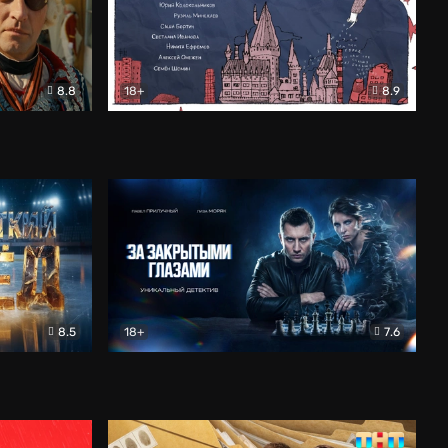
8.8
18+
8.9
ама
В «Хогвартс» я не попал
Документальный
8.5
18+
7.6
ьный
За закрытыми глазами
Детектив