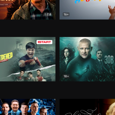
7.8
16+
стины
Драма
В круге добра
Документа
18+
ренер
Драма
Зов русалки
Детектив