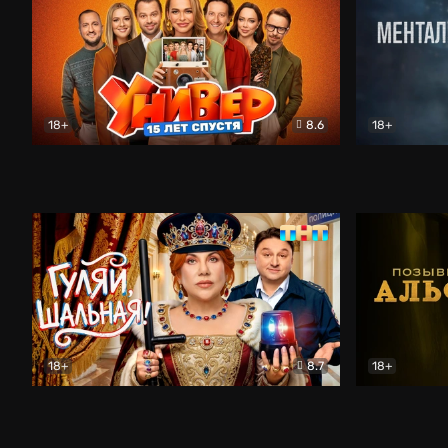
18+
8.6
18+
Универ. 15 лет спустя
Комедия
Менталист
18+
8.7
18+
Гуляй, шальная!
Комедия
Позывной 