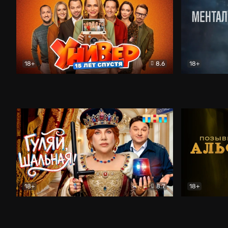
18+
8.6
18+
Универ. 15 лет спустя
Комедия
Менталист
18+
8.7
18+
Гуляй, шальная!
Комедия
Позывной 