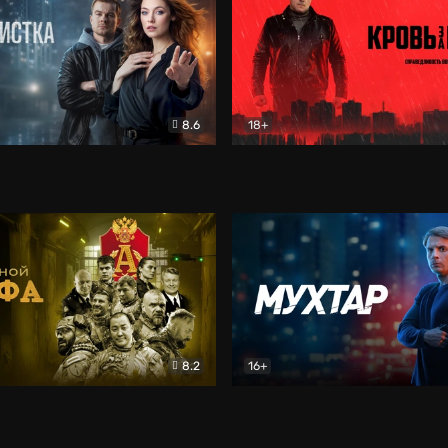
8.6
18+
ка
Детектив
Кровь за кровь (2026)
Бое
8.2
16+
«Альфа»
Боевик
Мухтар. Он вернулся
Дет