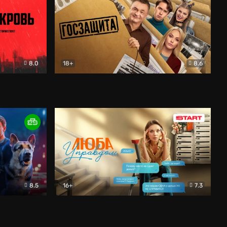
8.0
18+
8.6
вик
Госзащита
Комедия
8.5
16+
7.3
ектив
Люба Управдом
Комедия