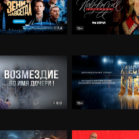
7.4
16+
егда. Сериал
Документальный
Новороссия. Потёмкин
Др
8.0
16+
Боевик
Жёсткий лёд
Документал