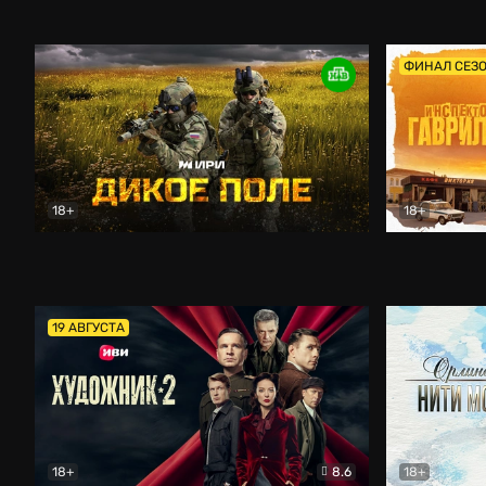
Кордон
Боевик
Афоня (202
ФИНАЛ СЕЗ
18+
18+
Дикое поле
Документальный
Инспектор 
19 АВГУСТА
18+
8.6
18+