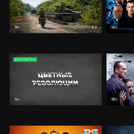
18+
8.2
16+
Дороги небесные
Документальный
Зенит навс
БЕСПЛАТНО
16+
18+
Цветные революции
Документальный
Возмездие