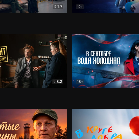
7.7
12+
Соло
Документальный
Двойная жизнь Ми
Комед
8.2
18+
на расследование. Тайный враг
Детектив
В сентябре вода холодная
Детектив