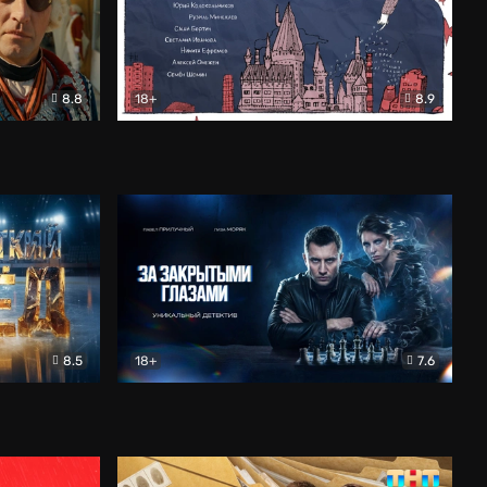
8.8
18+
8.9
ама
В «Хогвартс» я не попал
Документальный
8.5
18+
7.6
ьный
За закрытыми глазами
Детектив