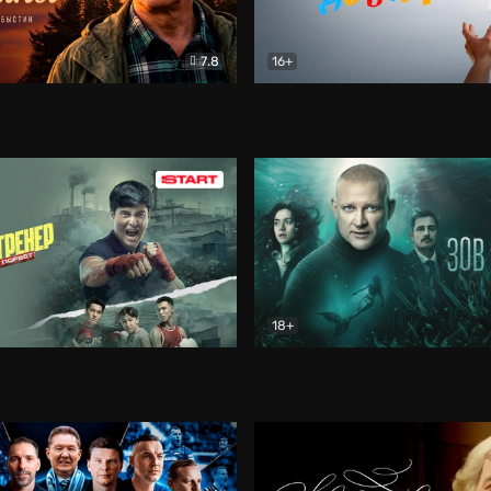
7.8
16+
стины
Драма
В круге добра
Документа
18+
ренер
Драма
Зов русалки
Детектив