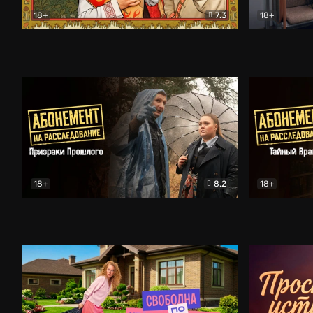
18+
7.3
18+
Очень древняя Русь
Комедия
Поколение 
18+
8.2
18+
Абонемент на расследование. Призраки прошлого
Абонемент 