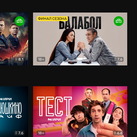
Дети перемен
Драма
ФИНАЛ СЕЗОНА
8.1
18+
7.6
тив
Балабол
Детектив
7.6
18+
6.6