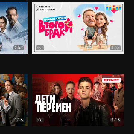
8.7
16+
8.4
ама
Второй брак
Комедия
8.6
18+
8.3