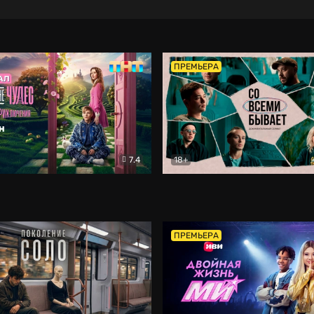
ПРЕМЬЕРА
7.4
18+
ране Чудес. Безумные приключения
Со всеми бывает
Фэнтези
Докумен
ПРЕМЬЕРА