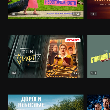
18+
7.5
16+
Свободна по неосторожности
Комедия
Простые и
16+
7.7
18+
Где лифт?
Комедия
Старший т