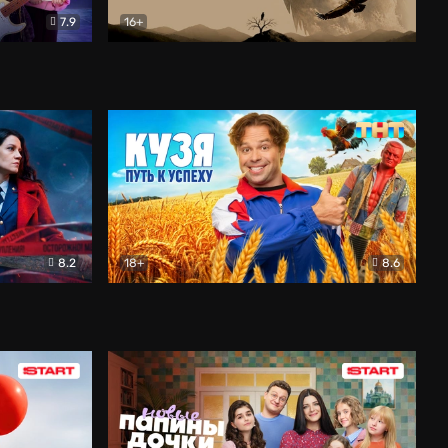
7.9
16+
ия
Птички
Документальный
8.2
18+
8.6
Детектив
Кузя. Путь к успеху
Комедия