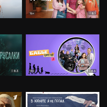
16+
8.1
льный
Папины дочки. Новые
Комедия
8.3
18+
8.6
Бабье царство
Детектив