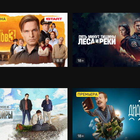
5)
Комедия
Олдскул
Комедия
ОНА
8.8
18+
Гаврилов
Комедия
Пять минут тишины
Детек
ПРЕМЬЕРА
18+