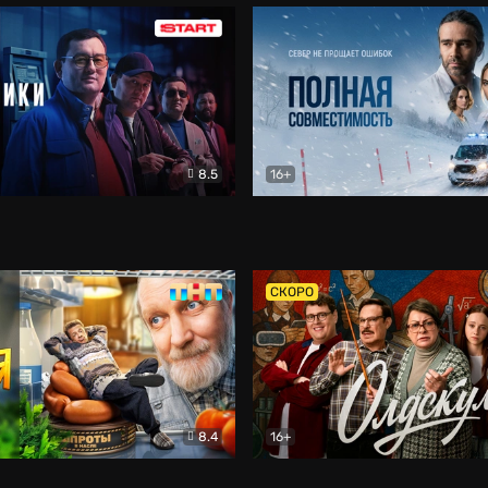
8.5
16+
и
Детектив
Полная совместимость
Др
СКОРО
8.4
16+