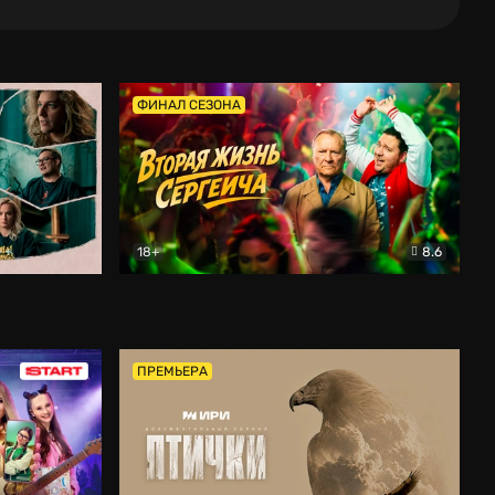
ФИНАЛ СЕЗОНА
18+
8.6
тальный
Вторая жизнь Сергеича
Комедия
ПРЕМЬЕРА