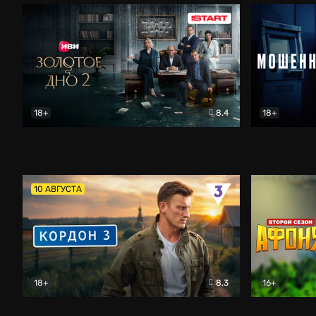
18+
8.4
18+
Золотое дно
Драма
Мошенник
10 АВГУСТА
18+
8.3
16+