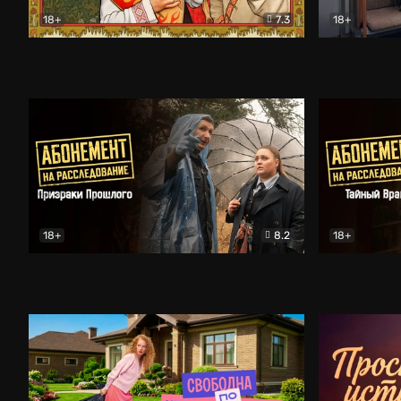
18+
7.3
18+
Очень древняя Русь
Комедия
Поколение 
18+
8.2
18+
Абонемент на расследование. Призраки прошлого
Абонемент 