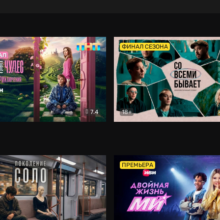
ФИНАЛ СЕЗОНА
7.4
18+
ране Чудес. Безумные приключения
Со всеми бывает
Фэнтези
Докумен
ПРЕМЬЕРА