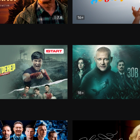
7.8
16+
стины
Драма
В круге добра
Документа
18+
ренер
Драма
Зов русалки
Детектив