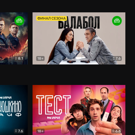
Дети перемен
Драма
ФИНАЛ СЕЗОНА
8.1
18+
7.6
тив
Балабол
Детектив
7.6
18+
6.6