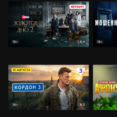
18+
8.4
18+
Золотое дно
Драма
Мошенник
10 АВГУСТА
18+
8.3
16+