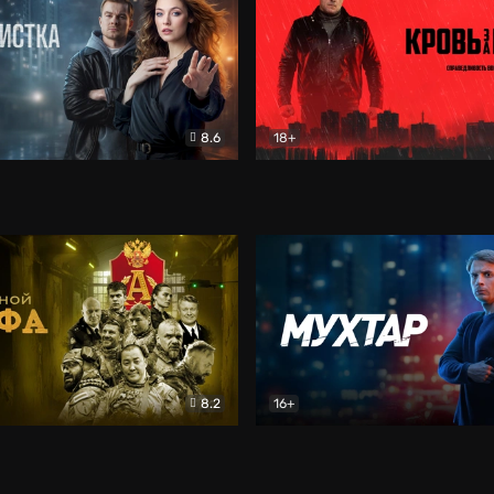
8.6
18+
ка
Детектив
Кровь за кровь (2026)
Бое
8.2
16+
«Альфа»
Боевик
Мухтар. Он вернулся
Дет