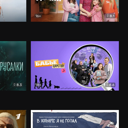
16+
8.1
льный
Папины дочки. Новые
Комедия
8.3
18+
8.6
Бабье царство
Детектив