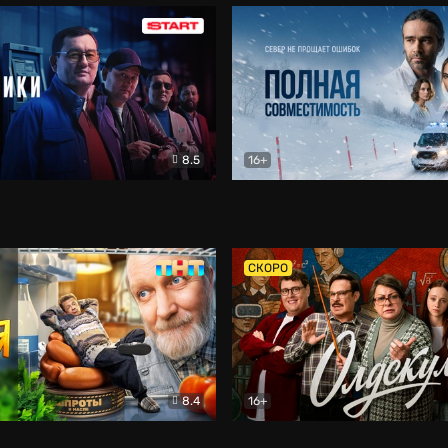
8.5
16+
и
Детектив
Полная совместимость
Др
СКОРО
8.4
16+