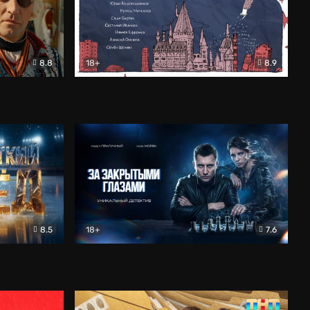
8.8
18+
8.9
ама
В «Хогвартс» я не попал
Документальный
8.5
18+
7.6
ьный
За закрытыми глазами
Детектив