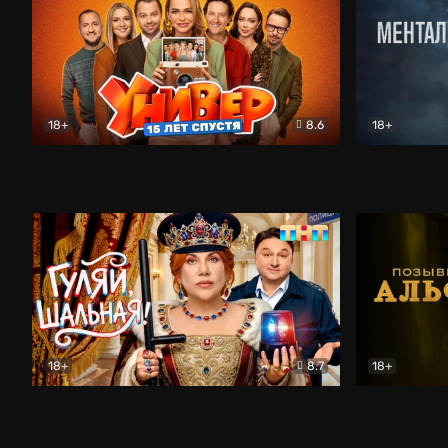
18+
8.6
18+
Универ. 15 лет спустя
Комедия
Менталист
18+
8.7
18+
Гуляй, шальная!
Комедия
Позывной 