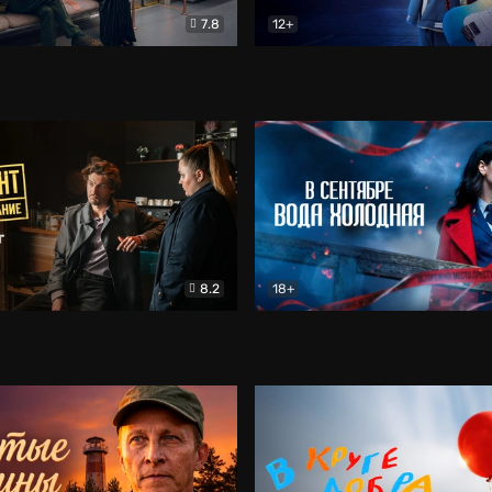
7.8
12+
Соло
Документальный
Двойная жизнь Ми
Комед
8.2
18+
на расследование. Тайный враг
Детектив
В сентябре вода холодная
Детектив