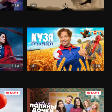
7.8
16+
ия
Птички
Документальный
8.2
18+
8.5
Детектив
Кузя. Путь к успеху
Комедия