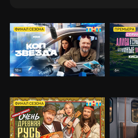
ФИНАЛ СЕЗОНА
ПРЕМЬЕРА
18+
7.8
6+
Коп-звезда
Комедия
Алиса в Ст
ФИНАЛ СЕЗОНА