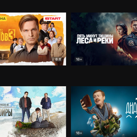
5)
Комедия
Олдскул
Комедия
ОНА
8.8
18+
Гаврилов
Комедия
Пять минут тишины
Детек
18+