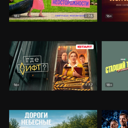
18+
7.5
16+
Свободна по неосторожности
Комедия
Простые и
16+
7.7
18+
Где лифт?
Комедия
Старший т