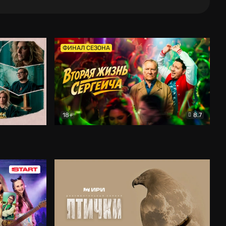
ФИНАЛ СЕЗОНА
18+
8.7
тальный
Вторая жизнь Сергеича
Комедия