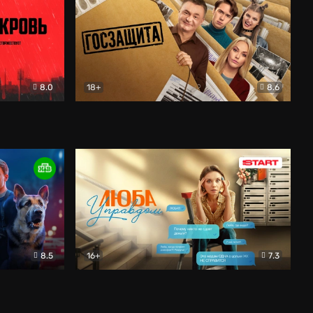
8.0
18+
8.6
вик
Госзащита
Комедия
8.5
16+
7.3
ектив
Люба Управдом
Комедия