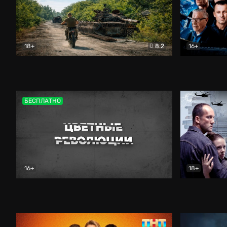
18+
8.2
16+
Дороги небесные
Документальный
Зенит навс
БЕСПЛАТНО
16+
18+
Цветные революции
Документальный
Возмездие