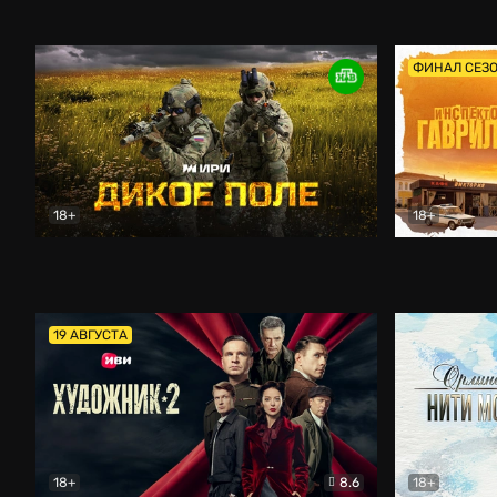
Кордон
Боевик
Афоня (202
ФИНАЛ СЕЗ
18+
18+
Дикое поле
Документальный
Инспектор 
19 АВГУСТА
18+
8.6
18+