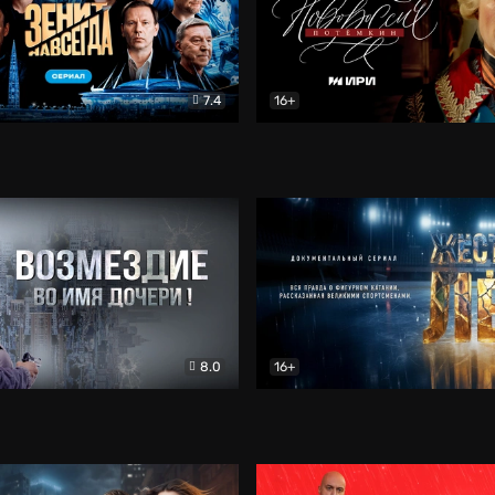
7.4
16+
егда. Сериал
Документальный
Новороссия. Потёмкин
Др
8.0
16+
Боевик
Жёсткий лёд
Документал