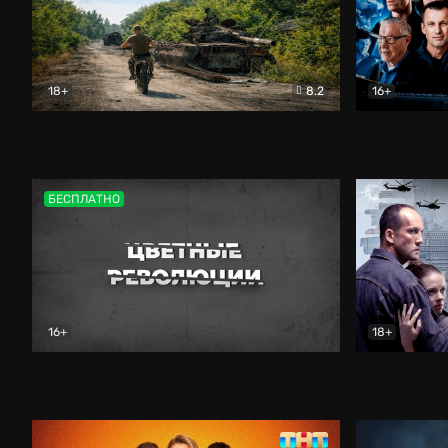
18+
8.2
16+
Дороги небесные
Документальный
Зенит навс
БЕСПЛАТНО
16+
18+
Цветные революции
Документальный
Возмездие