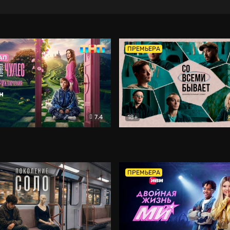
ПРЕМЬЕРА
7.4
18+
ране Чудес. Безумные приключения
Со всеми бывает
Фэнтези
Докумен
ПРЕМЬЕРА