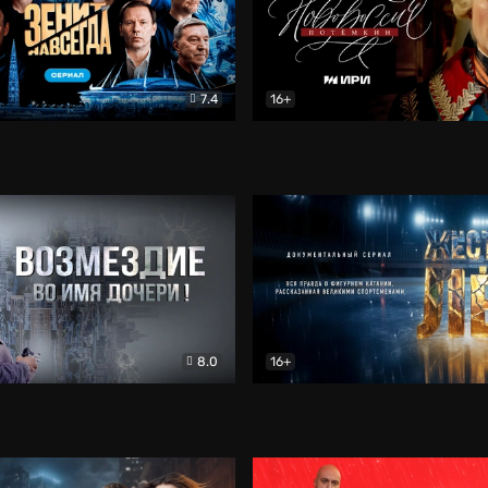
7.4
16+
егда. Сериал
Документальный
Новороссия. Потёмкин
Др
8.0
16+
Боевик
Жёсткий лёд
Документал