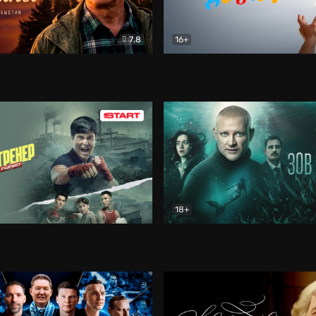
7.8
16+
стины
Драма
В круге добра
Документа
18+
ренер
Драма
Зов русалки
Детектив