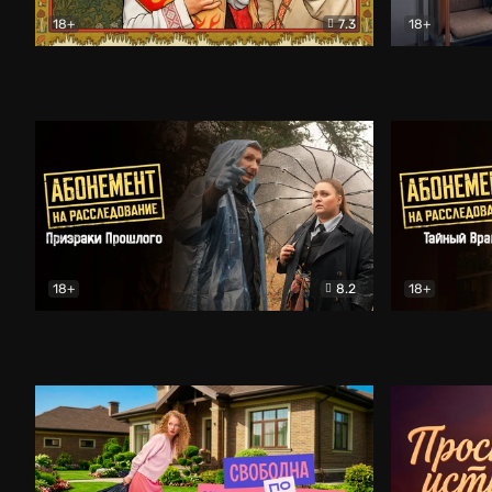
18+
7.3
18+
Очень древняя Русь
Комедия
Поколение 
18+
8.2
18+
Абонемент на расследование. Призраки прошлого
Абонемент 