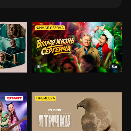
ФИНАЛ СЕЗОНА
18+
8.6
тальный
Вторая жизнь Сергеича
Комедия
ПРЕМЬЕРА