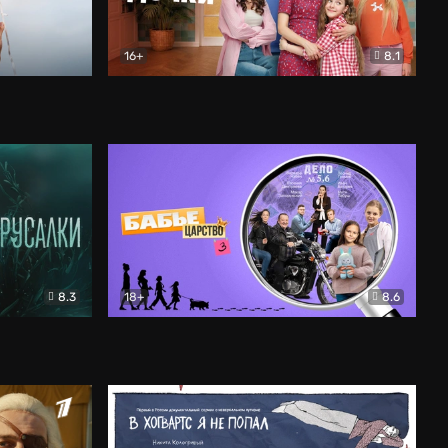
16+
8.1
льный
Папины дочки. Новые
Комедия
8.3
18+
8.6
Бабье царство
Детектив