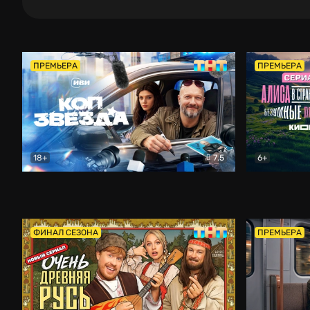
ПРЕМЬЕРА
ПРЕМЬЕРА
18+
7.5
6+
Коп-звезда
Комедия
Алиса в Ст
ФИНАЛ СЕЗОНА
ПРЕМЬЕРА