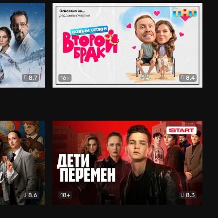
8.7
16+
8.4
ама
Второй брак
Комедия
8.6
18+
8.3