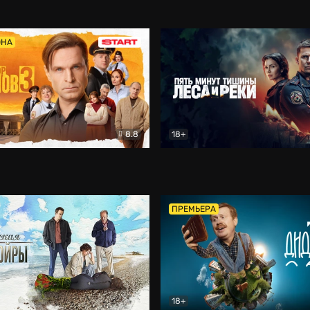
5)
Комедия
Олдскул
Комедия
ОНА
8.8
18+
Гаврилов
Комедия
Пять минут тишины
Детек
ПРЕМЬЕРА
18+