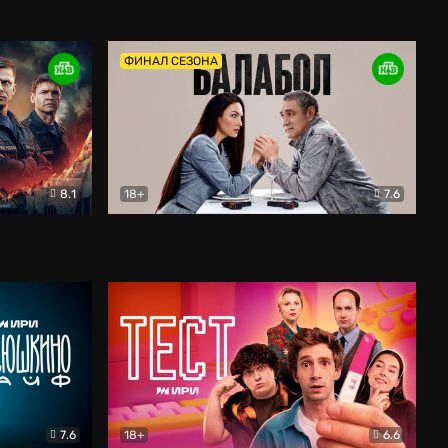
Дети перемен
Драма
ФИНАЛ СЕЗОНА
8.1
18+
7.6
тив
Балабол
Детектив
7.6
18+
6.6