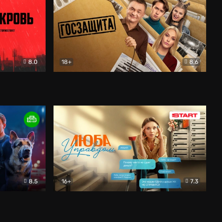
8.0
18+
8.6
вик
Госзащита
Комедия
8.5
16+
7.3
ектив
Люба Управдом
Комедия