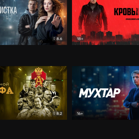
8.6
18+
ка
Детектив
Кровь за кровь (2026)
Бое
8.2
16+
«Альфа»
Боевик
Мухтар. Он вернулся
Дет