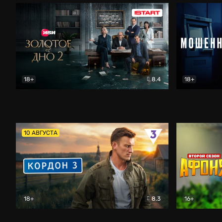
18+
8.4
18+
Золотое дно
Драма
Мошенник
10 АВГУСТА
18+
8.3
16+