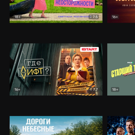
18+
7.5
16+
Свободна по неосторожности
Комедия
Простые и
16+
7.7
18+
Где лифт?
Комедия
Старший т