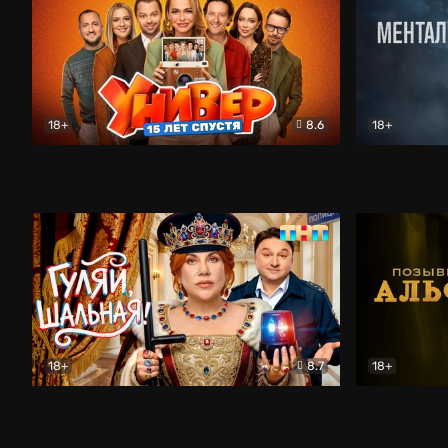
18+
8.6
18+
Универ. 15 лет спустя
Комедия
Менталист
18+
8.7
18+
Гуляй, шальная!
Комедия
Позывной 