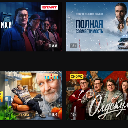
8.5
16+
и
Детектив
Полная совместимость
Др
СКОРО
8.4
16+