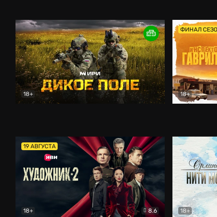
Кордон
Боевик
Афоня (202
ФИНАЛ СЕЗ
18+
18+
Дикое поле
Документальный
Инспектор 
19 АВГУСТА
18+
8.6
18+