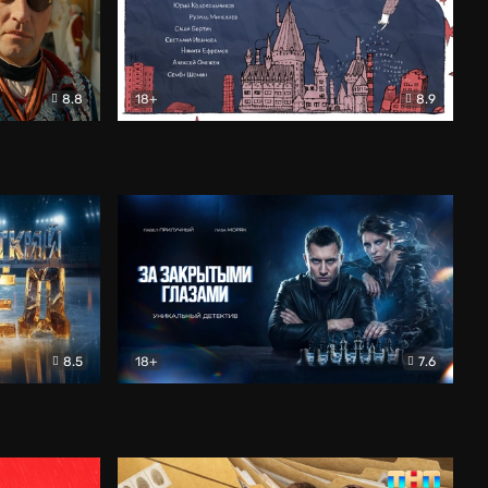
8.8
18+
8.9
ама
В «Хогвартс» я не попал
Документальный
8.5
18+
7.6
ьный
За закрытыми глазами
Детектив