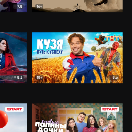
7.8
16+
ия
Птички
Документальный
8.2
18+
8.6
Детектив
Кузя. Путь к успеху
Комедия