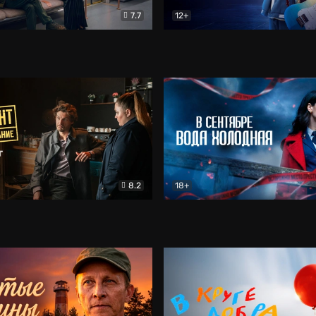
7.7
12+
Соло
Документальный
Двойная жизнь Ми
Комед
8.2
18+
на расследование. Тайный враг
Детектив
В сентябре вода холодная
Детектив