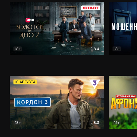
18+
8.4
18+
Золотое дно
Драма
Мошенник
10 АВГУСТА
18+
8.3
16+