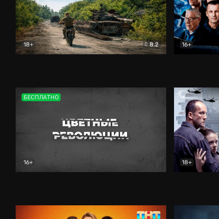
18+
8.2
16+
Дороги небесные
Документальный
Зенит навс
БЕСПЛАТНО
16+
18+
Цветные революции
Документальный
Возмездие