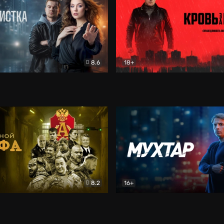
8.6
18+
ка
Детектив
Кровь за кровь (2026)
Бое
8.2
16+
«Альфа»
Боевик
Мухтар. Он вернулся
Дет