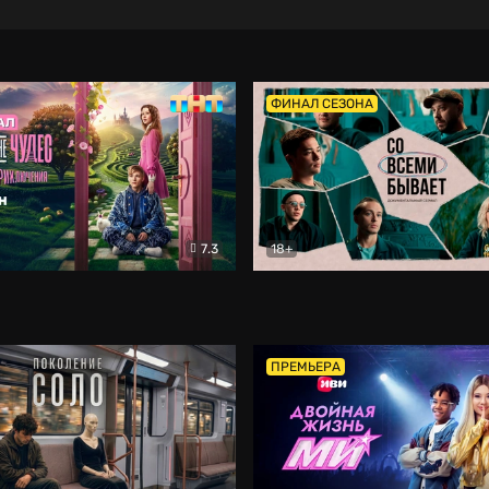
ФИНАЛ СЕЗОНА
7.3
18+
ране Чудес. Безумные приключения
Со всеми бывает
Фэнтези
Докумен
ПРЕМЬЕРА