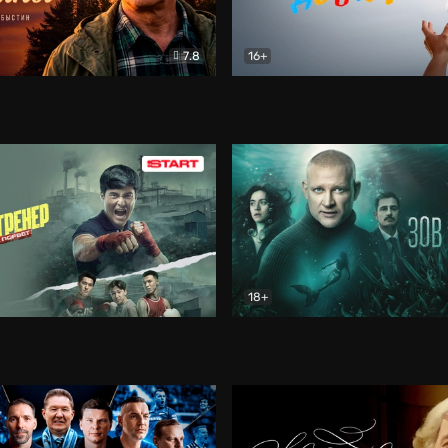
7.8
16+
стины
Драма
В круге добра
Документа
18+
ренер
Драма
Зов русалки
Детектив