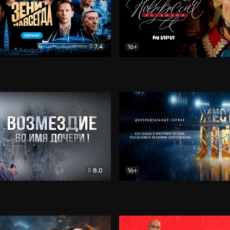
7.4
16+
егда. Сериал
Документальный
Новороссия. Потёмкин
Др
8.0
16+
Боевик
Жёсткий лёд
Документал