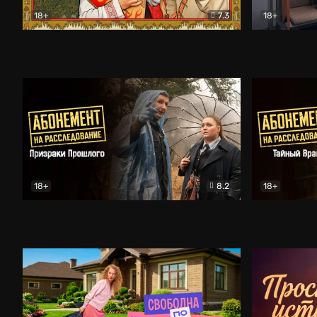
18+
7.3
18+
Очень древняя Русь
Комедия
Поколение 
18+
8.2
18+
Абонемент на расследование. Призраки прошлого
Абонемент 