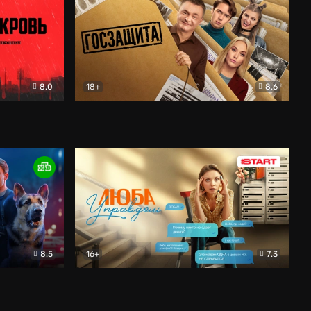
8.0
18+
8.6
вик
Госзащита
Комедия
8.5
16+
7.3
ектив
Люба Управдом
Комедия