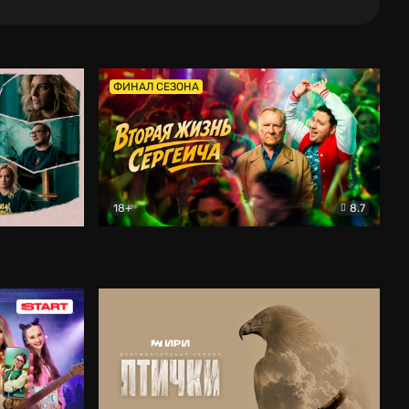
ФИНАЛ СЕЗОНА
18+
8.7
тальный
Вторая жизнь Сергеича
Комедия