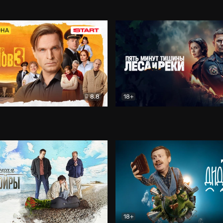
5)
Комедия
Олдскул
Комедия
ОНА
8.8
18+
Гаврилов
Комедия
Пять минут тишины
Детек
18+