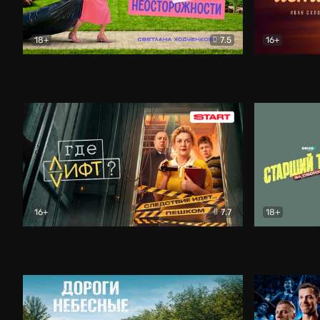
18+
7.5
16+
Свободна по неосторожности
Комедия
Простые и
16+
7.7
18+
Где лифт?
Комедия
Старший т