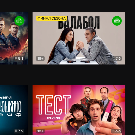
Дети перемен
Драма
ФИНАЛ СЕЗОНА
8.1
18+
7.6
тив
Балабол
Детектив
7.6
18+
6.6