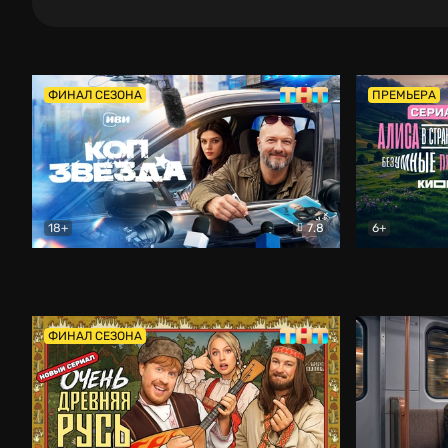
ФИНАЛ СЕЗОНА
ПРЕМЬЕРА
18+
7.8
6+
Коп-звезда
Комедия
Алиса в Ст
ФИНАЛ СЕЗОНА