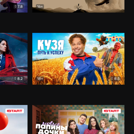
7.8
16+
ия
Птички
Документальный
8.2
18+
8.5
Детектив
Кузя. Путь к успеху
Комедия