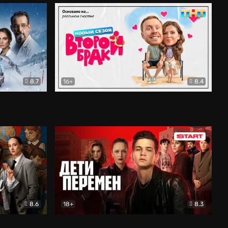
8.7
16+
8.4
ама
Второй брак
Комедия
8.6
18+
8.3