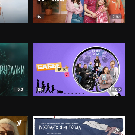
16+
8.1
льный
Папины дочки. Новые
Комедия
8.3
18+
8.6
Бабье царство
Детектив