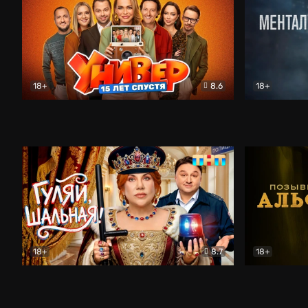
18+
8.6
18+
Универ. 15 лет спустя
Комедия
Менталист
18+
8.7
18+
Гуляй, шальная!
Комедия
Позывной 