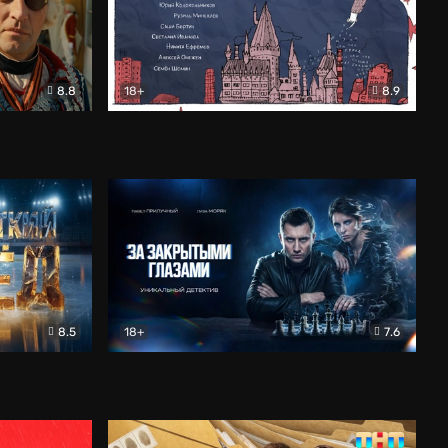
8.8
18+
8.9
ама
В «Хогвартс» я не попал
Документальный
8.5
18+
7.6
ьный
За закрытыми глазами
Детектив