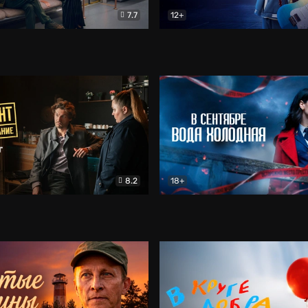
7.7
12+
Соло
Документальный
Двойная жизнь Ми
Комед
8.2
18+
на расследование. Тайный враг
Детектив
В сентябре вода холодная
Детектив