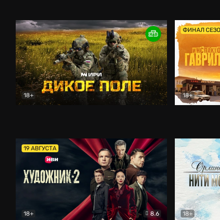
Кордон
Боевик
Афоня (202
ФИНАЛ СЕЗ
18+
18+
Дикое поле
Документальный
Инспектор 
19 АВГУСТА
18+
8.6
18+