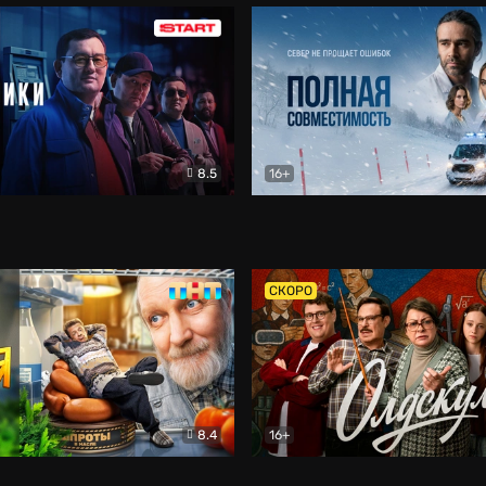
8.5
16+
и
Детектив
Полная совместимость
Др
СКОРО
8.4
16+