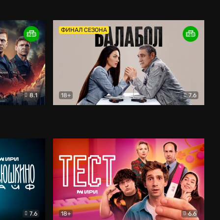
Дети перемен
Драма
ФИНАЛ СЕЗОНА
8.1
18+
7.6
тив
Балабол
Детектив
7.6
18+
6.6