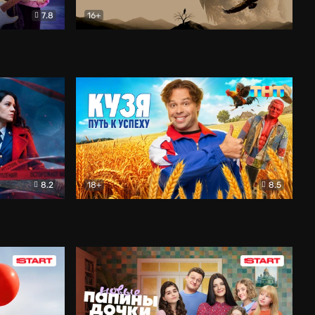
7.8
16+
ия
Птички
Документальный
8.2
18+
8.5
Детектив
Кузя. Путь к успеху
Комедия