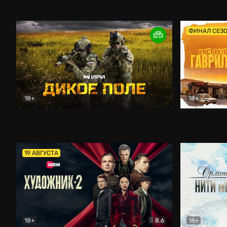
Кордон
Боевик
Афоня (202
ФИНАЛ СЕЗ
18+
18+
Дикое поле
Документальный
Инспектор 
19 АВГУСТА
18+
8.6
18+