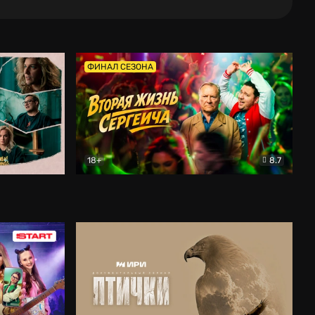
ФИНАЛ СЕЗОНА
18+
8.7
тальный
Вторая жизнь Сергеича
Комедия