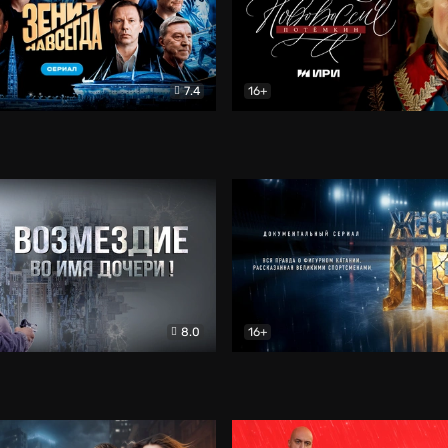
7.4
16+
егда. Сериал
Документальный
Новороссия. Потёмкин
Др
8.0
16+
Боевик
Жёсткий лёд
Документал