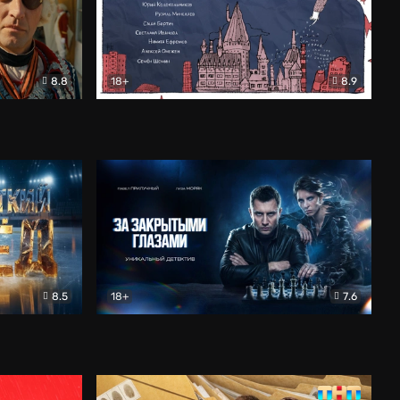
8.8
18+
8.9
ама
В «Хогвартс» я не попал
Документальный
8.5
18+
7.6
ьный
За закрытыми глазами
Детектив