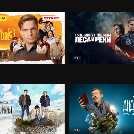
5)
Комедия
Олдскул
Комедия
ОНА
8.8
18+
Гаврилов
Комедия
Пять минут тишины
Детек
18+