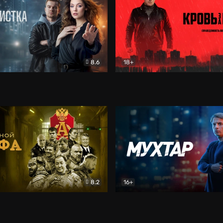
8.6
18+
ка
Детектив
Кровь за кровь (2026)
Бое
8.2
16+
«Альфа»
Боевик
Мухтар. Он вернулся
Дет