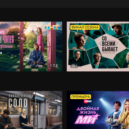
ФИНАЛ СЕЗОНА
7.3
18+
ране Чудес. Безумные приключения
Со всеми бывает
Фэнтези
Докумен
ПРЕМЬЕРА