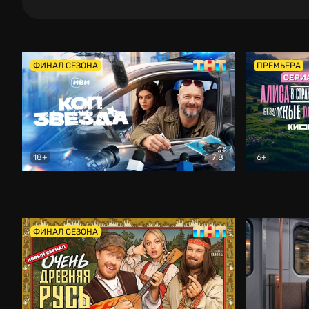
ФИНАЛ СЕЗОНА
ПРЕМЬЕРА
18+
7.8
6+
Коп-звезда
Комедия
Алиса в Ст
ФИНАЛ СЕЗОНА