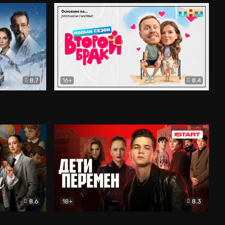
8.7
16+
8.4
ама
Второй брак
Комедия
8.6
18+
8.3