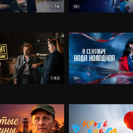
7.8
12+
Соло
Документальный
Двойная жизнь Ми
Комед
8.2
18+
на расследование. Тайный враг
Детектив
В сентябре вода холодная
Детектив