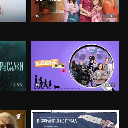
16+
8.1
льный
Папины дочки. Новые
Комедия
8.3
18+
8.6
Бабье царство
Детектив