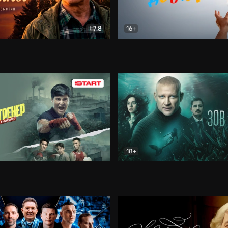
7.8
16+
стины
Драма
В круге добра
Документа
18+
ренер
Драма
Зов русалки
Детектив