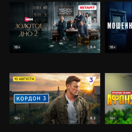
18+
8.4
18+
Золотое дно
Драма
Мошенник
10 АВГУСТА
18+
8.3
16+