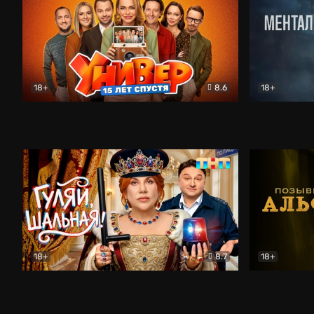
18+
8.6
18+
Универ. 15 лет спустя
Комедия
Менталист
18+
8.7
18+
Гуляй, шальная!
Комедия
Позывной 