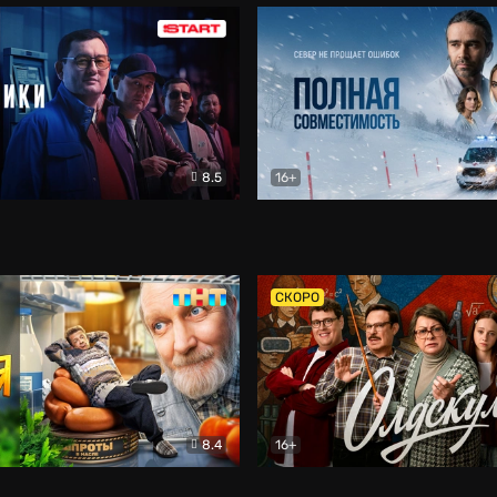
8.5
16+
и
Детектив
Полная совместимость
Др
СКОРО
8.4
16+