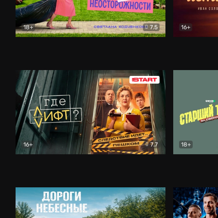
18+
7.5
16+
Свободна по неосторожности
Комедия
Простые и
16+
7.7
18+
Где лифт?
Комедия
Старший т