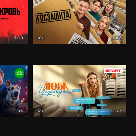
8.0
18+
8.6
вик
Госзащита
Комедия
8.5
16+
7.3
ектив
Люба Управдом
Комедия