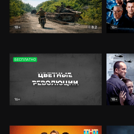
18+
8.2
16+
Дороги небесные
Документальный
Зенит навс
БЕСПЛАТНО
16+
18+
Цветные революции
Документальный
Возмездие