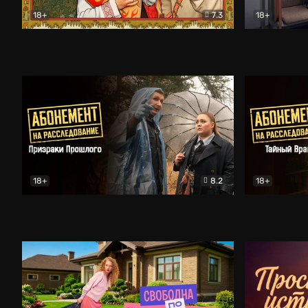
18+
7.3
18+
Очень древняя Русь
Комедия
Поколение 
18+
8.2
18+
Абонемент на расследование. Призраки прошлого
Абонемент 