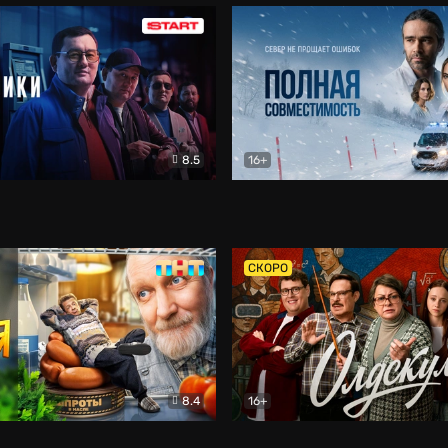
8.5
16+
и
Детектив
Полная совместимость
Др
СКОРО
8.4
16+