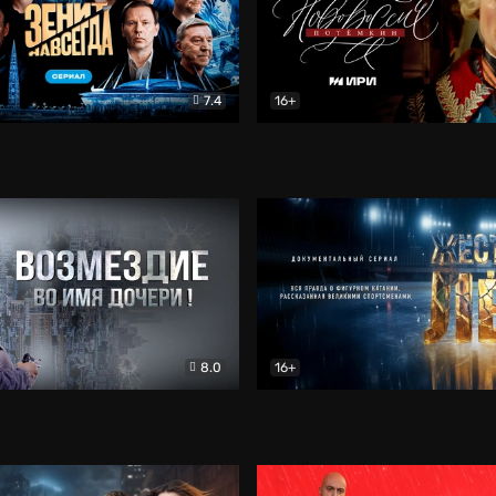
7.4
16+
егда. Сериал
Документальный
Новороссия. Потёмкин
Др
8.0
16+
Боевик
Жёсткий лёд
Документал