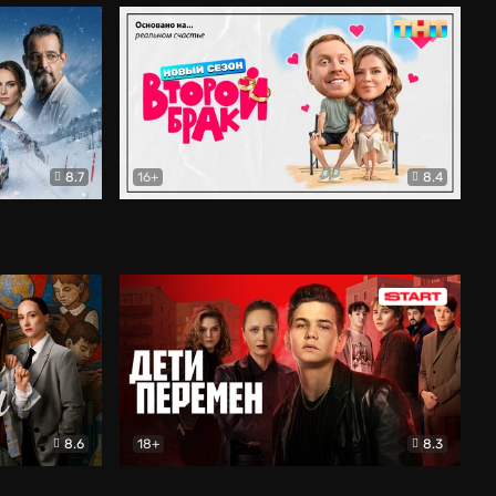
8.7
16+
8.4
ама
Второй брак
Комедия
8.6
18+
8.3