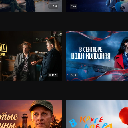
7.8
12+
Соло
Документальный
Двойная жизнь Ми
Комед
8.2
18+
на расследование. Тайный враг
Детектив
В сентябре вода холодная
Детектив