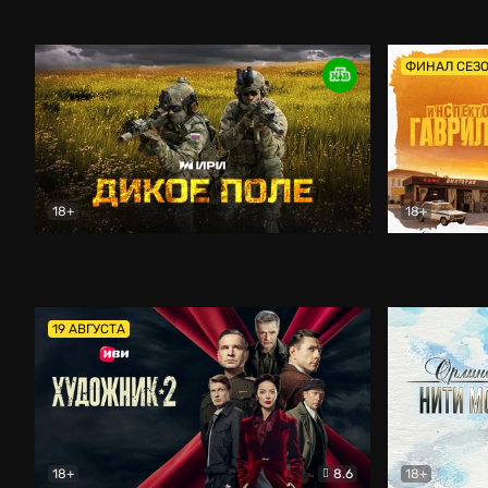
Кордон
Боевик
Афоня (202
ФИНАЛ СЕЗ
18+
18+
Дикое поле
Документальный
Инспектор 
19 АВГУСТА
18+
8.6
18+