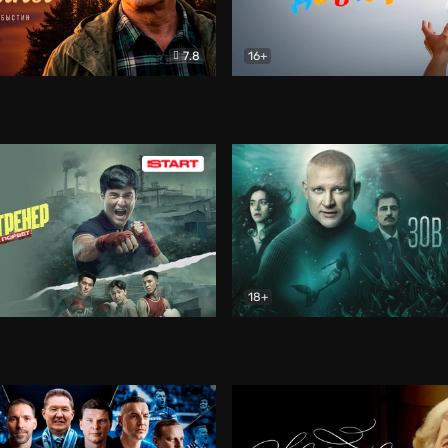
7.8
16+
стины
Драма
В круге добра
Документа
18+
ренер
Драма
Зов русалки
Детектив