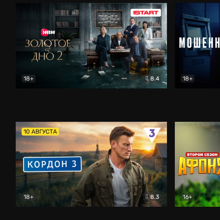
18+
8.4
18+
Золотое дно
Драма
Мошенник
10 АВГУСТА
18+
8.3
16+