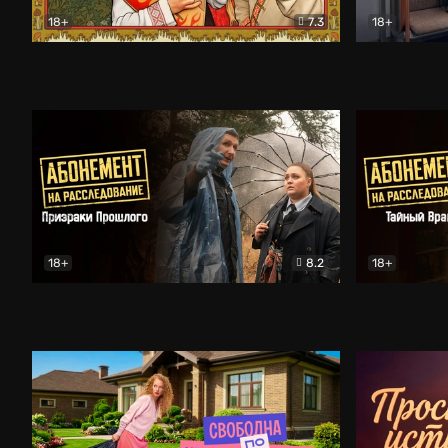
18+
7.3
18+
Очень древняя Русь
Комедия
Поколение 
18+
8.2
18+
Абонемент на расследование. Призраки прошлого
Абонемент 