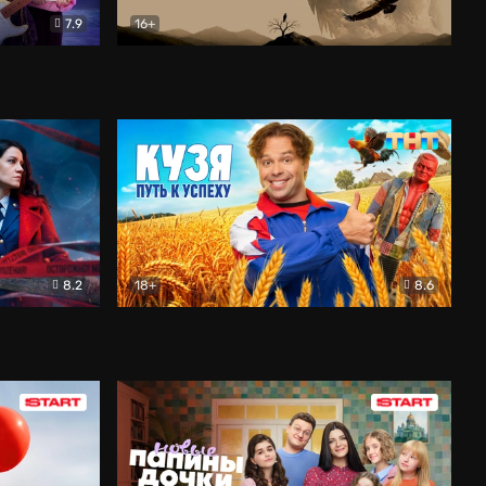
7.9
16+
ия
Птички
Документальный
8.2
18+
8.6
Детектив
Кузя. Путь к успеху
Комедия