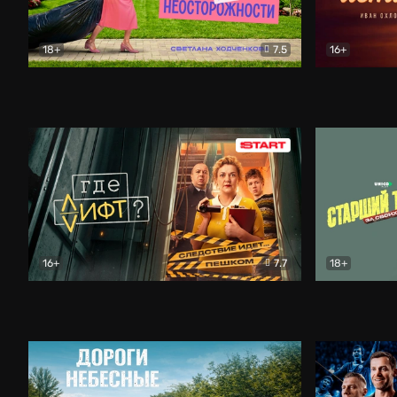
18+
7.5
16+
Свободна по неосторожности
Комедия
Простые и
16+
7.7
18+
Где лифт?
Комедия
Старший т