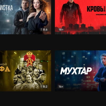
8.6
18+
ка
Детектив
Кровь за кровь (2026)
Бое
8.2
16+
«Альфа»
Боевик
Мухтар. Он вернулся
Дет