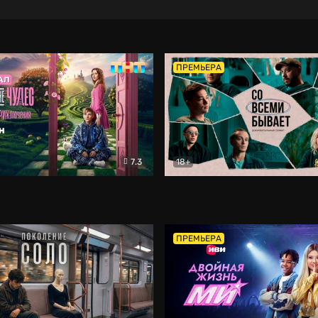
ПРЕМЬЕРА
7.3
18+
ране Чудес. Безумные приключения
Со всеми бывает
Фэнтези
Докумен
ПРЕМЬЕРА