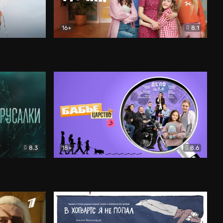
16+
8.1
льный
Папины дочки. Новые
Комедия
8.3
18+
8.6
Бабье царство
Детектив