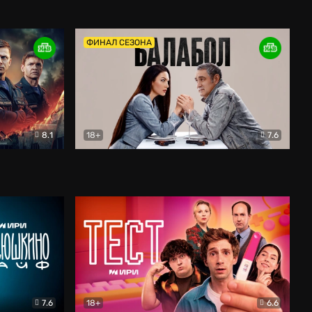
Дети перемен
Драма
ФИНАЛ СЕЗОНА
8.1
18+
7.6
тив
Балабол
Детектив
7.6
18+
6.6