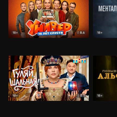
18+
8.6
18+
Универ. 15 лет спустя
Комедия
Менталист
18+
8.7
18+
Гуляй, шальная!
Комедия
Позывной 