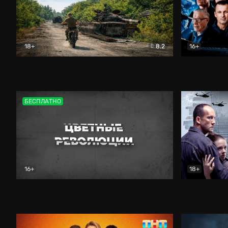
18+
8.2
16+
Дороги небесные
Документальный
Зенит навс
БЕСПЛАТНО
16+
18+
Цветные революции
Документальный
Возмездие