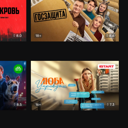
8.0
18+
8.6
вик
Госзащита
Комедия
8.5
16+
7.3
ектив
Люба Управдом
Комедия