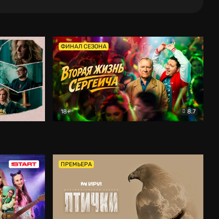
ФИНАЛ СЕЗОНА
18+
8.7
тальный
Вторая жизнь Сергеича
Комедия
ПРЕМЬЕРА