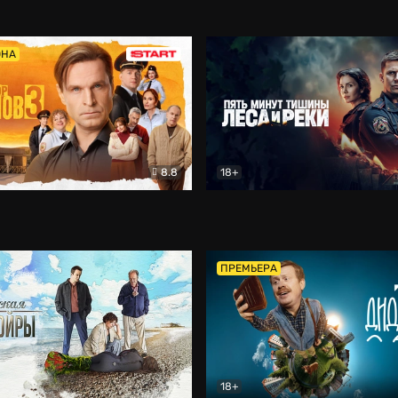
5)
Комедия
Олдскул
Комедия
ОНА
8.8
18+
Гаврилов
Комедия
Пять минут тишины
Детек
ПРЕМЬЕРА
18+