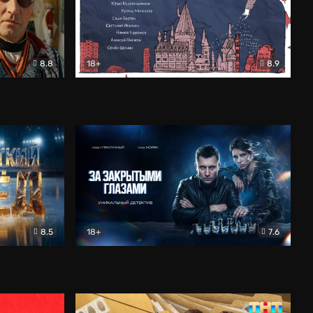
8.8
18+
8.9
ама
В «Хогвартс» я не попал
Документальный
8.5
18+
7.6
ьный
За закрытыми глазами
Детектив