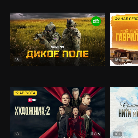
Кордон
Боевик
Афоня (202
ФИНАЛ СЕЗ
18+
18+
Дикое поле
Документальный
Инспектор 
19 АВГУСТА
18+
8.6
18+