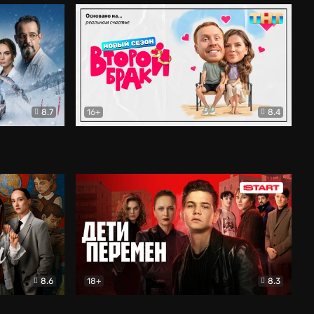
8.7
16+
8.4
ама
Второй брак
Комедия
8.6
18+
8.3