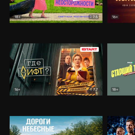
18+
7.5
16+
Свободна по неосторожности
Комедия
Простые и
16+
7.7
18+
Где лифт?
Комедия
Старший т