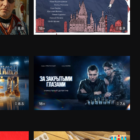
8.8
18+
8.9
ама
В «Хогвартс» я не попал
Документальный
8.5
18+
7.6
ьный
За закрытыми глазами
Детектив