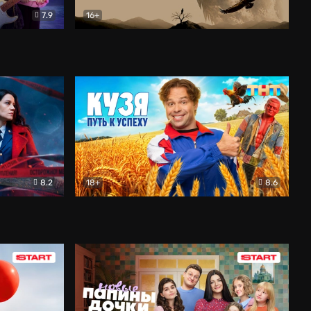
7.9
16+
ия
Птички
Документальный
8.2
18+
8.6
Детектив
Кузя. Путь к успеху
Комедия