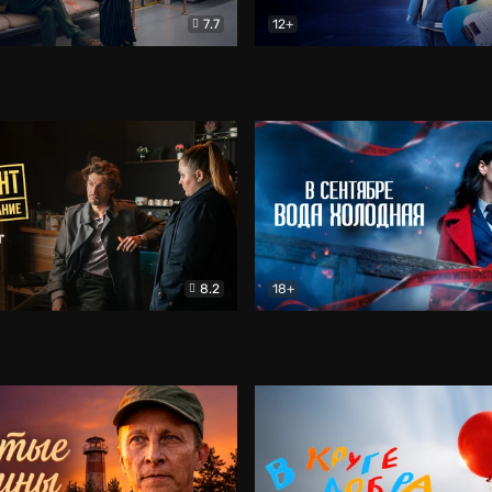
7.7
12+
Соло
Документальный
Двойная жизнь Ми
Комед
8.2
18+
на расследование. Тайный враг
Детектив
В сентябре вода холодная
Детектив