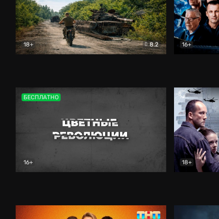
18+
8.2
16+
Дороги небесные
Документальный
Зенит навс
БЕСПЛАТНО
16+
18+
Цветные революции
Документальный
Возмездие