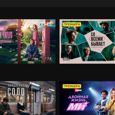
ПРЕМЬЕРА
7.4
18+
ране Чудес. Безумные приключения
Со всеми бывает
Фэнтези
Докумен
ПРЕМЬЕРА