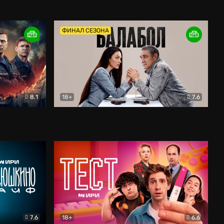
Дети перемен
Драма
ФИНАЛ СЕЗОНА
8.1
18+
7.6
тив
Балабол
Детектив
7.6
18+
6.6