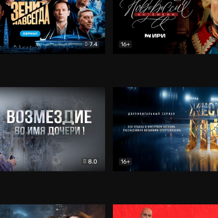
7.4
16+
егда. Сериал
Документальный
Новороссия. Потёмкин
Др
8.0
16+
Боевик
Жёсткий лёд
Документал