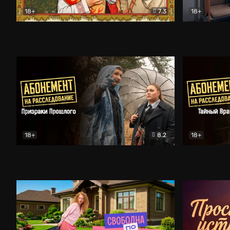
18+
7.3
18+
Очень древняя Русь
Комедия
Поколение 
18+
8.2
18+
Абонемент на расследование. Призраки прошлого
Абонемент 