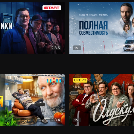
8.5
16+
и
Детектив
Полная совместимость
Др
СКОРО
8.4
16+