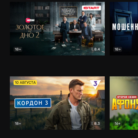
18+
8.4
18+
Золотое дно
Драма
Мошенник
10 АВГУСТА
18+
8.3
16+