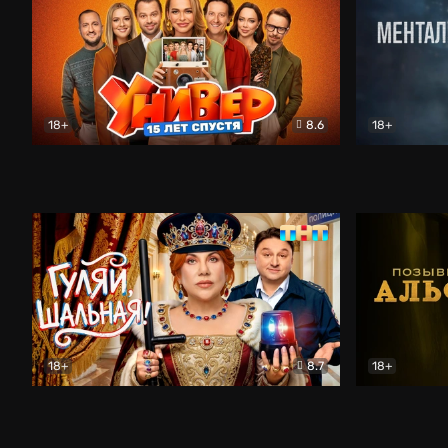
18+
8.6
18+
Универ. 15 лет спустя
Комедия
Менталист
18+
8.7
18+
Гуляй, шальная!
Комедия
Позывной 