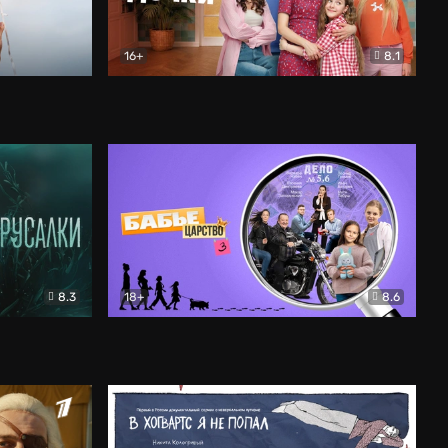
16+
8.1
льный
Папины дочки. Новые
Комедия
8.3
18+
8.6
Бабье царство
Детектив