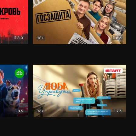
8.0
18+
8.6
вик
Госзащита
Комедия
8.5
16+
7.3
ектив
Люба Управдом
Комедия