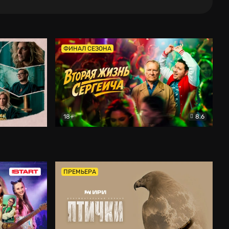
ФИНАЛ СЕЗОНА
18+
8.6
тальный
Вторая жизнь Сергеича
Комедия
ПРЕМЬЕРА