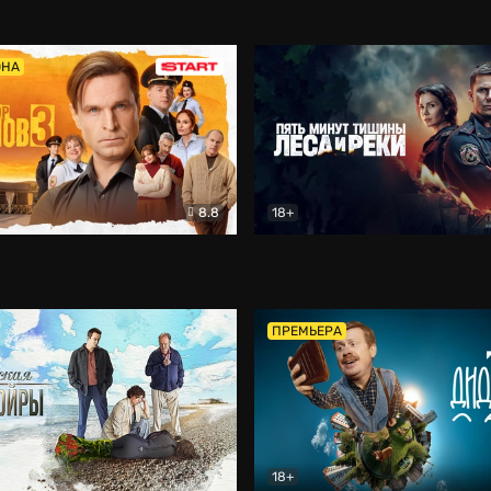
5)
Комедия
Олдскул
Комедия
ОНА
8.8
18+
Гаврилов
Комедия
Пять минут тишины
Детек
ПРЕМЬЕРА
18+