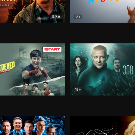
7.8
16+
стины
Драма
В круге добра
Документа
18+
ренер
Драма
Зов русалки
Детектив