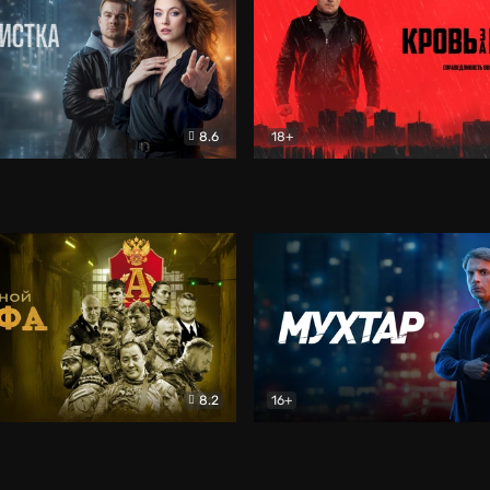
8.6
18+
ка
Детектив
Кровь за кровь (2026)
Бое
8.2
16+
«Альфа»
Боевик
Мухтар. Он вернулся
Дет