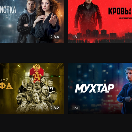
8.6
18+
ка
Детектив
Кровь за кровь (2026)
Бое
8.2
16+
«Альфа»
Боевик
Мухтар. Он вернулся
Дет