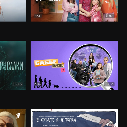
16+
8.1
льный
Папины дочки. Новые
Комедия
8.3
18+
8.6
Бабье царство
Детектив