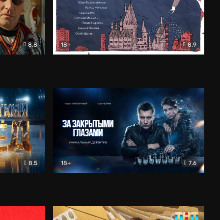
8.8
18+
8.9
ама
В «Хогвартс» я не попал
Документальный
8.5
18+
7.6
ьный
За закрытыми глазами
Детектив