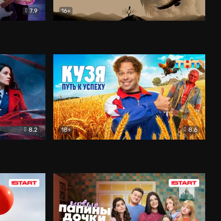
7.9
16+
ия
Птички
Документальный
8.2
18+
8.6
Детектив
Кузя. Путь к успеху
Комедия