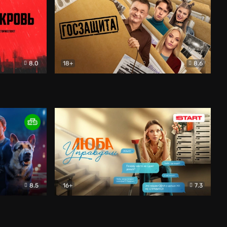
8.0
18+
8.6
вик
Госзащита
Комедия
8.5
16+
7.3
ектив
Люба Управдом
Комедия