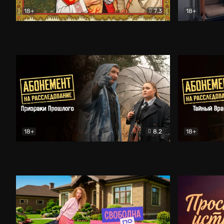
18+
7.3
18+
Очень древняя Русь
Комедия
Поколение 
18+
8.2
18+
Абонемент на расследование. Призраки прошлого
Абонемент 