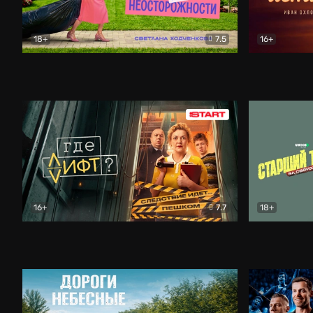
18+
7.5
16+
Свободна по неосторожности
Комедия
Простые и
16+
7.7
18+
Где лифт?
Комедия
Старший т