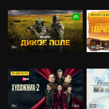
Кордон
Боевик
Афоня (202
ФИНАЛ СЕЗ
18+
18+
Дикое поле
Документальный
Инспектор 
19 АВГУСТА
18+
8.6
18+