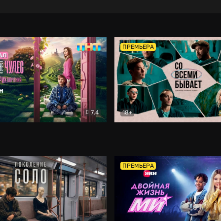
ПРЕМЬЕРА
7.4
18+
ране Чудес. Безумные приключения
Со всеми бывает
Фэнтези
Докумен
ПРЕМЬЕРА