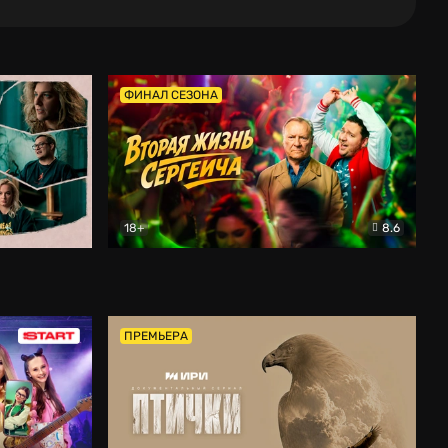
ФИНАЛ СЕЗОНА
18+
8.6
тальный
Вторая жизнь Сергеича
Комедия
ПРЕМЬЕРА