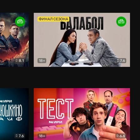
Дети перемен
Драма
ФИНАЛ СЕЗОНА
8.1
18+
7.6
тив
Балабол
Детектив
7.6
18+
6.6