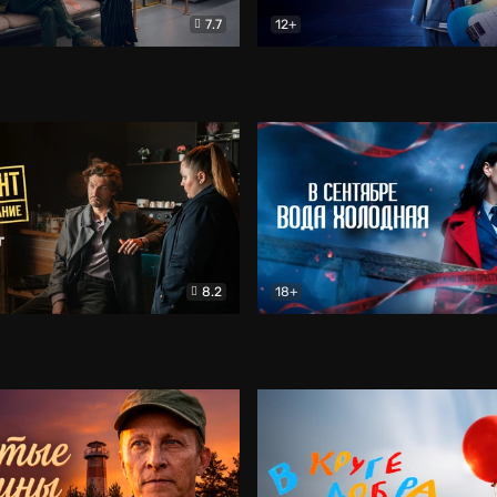
7.7
12+
Соло
Документальный
Двойная жизнь Ми
Комед
8.2
18+
на расследование. Тайный враг
Детектив
В сентябре вода холодная
Детектив