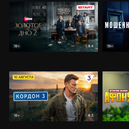
18+
8.4
18+
Золотое дно
Драма
Мошенник
10 АВГУСТА
18+
8.3
16+