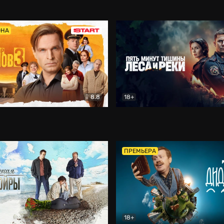
5)
Комедия
Олдскул
Комедия
ОНА
8.8
18+
Гаврилов
Комедия
Пять минут тишины
Детек
ПРЕМЬЕРА
18+