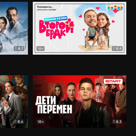
8.7
16+
8.4
ама
Второй брак
Комедия
8.6
18+
8.3