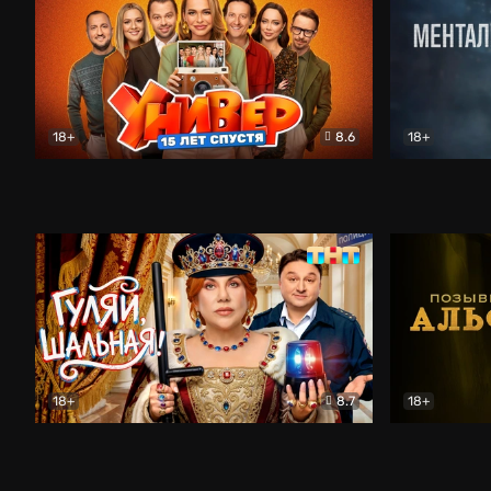
18+
8.6
18+
Универ. 15 лет спустя
Комедия
Менталист
18+
8.7
18+
Гуляй, шальная!
Комедия
Позывной 