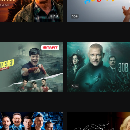
7.8
16+
стины
Драма
В круге добра
Документа
18+
ренер
Драма
Зов русалки
Детектив