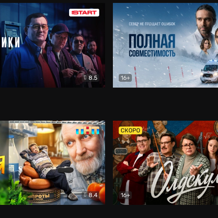
8.5
16+
и
Детектив
Полная совместимость
Др
СКОРО
8.4
16+