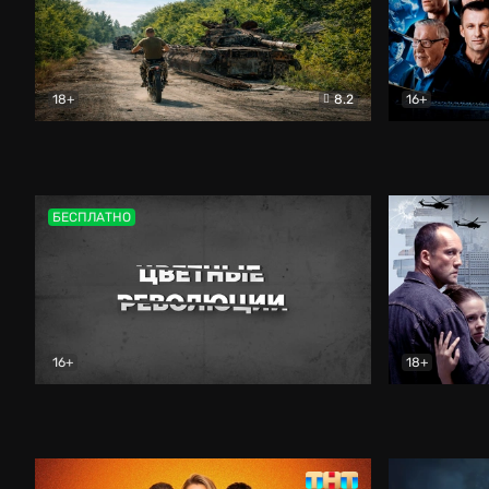
18+
8.2
16+
Дороги небесные
Документальный
Зенит навс
БЕСПЛАТНО
16+
18+
Цветные революции
Документальный
Возмездие