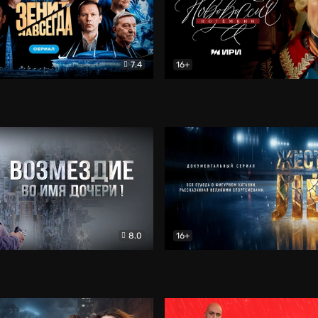
7.4
16+
егда. Сериал
Документальный
Новороссия. Потёмкин
Др
8.0
16+
Боевик
Жёсткий лёд
Документал