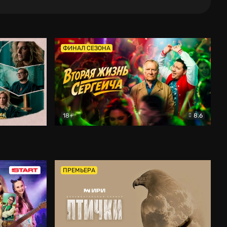
ФИНАЛ СЕЗОНА
18+
8.6
тальный
Вторая жизнь Сергеича
Комедия
ПРЕМЬЕРА