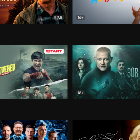
7.8
16+
стины
Драма
В круге добра
Документа
18+
ренер
Драма
Зов русалки
Детектив