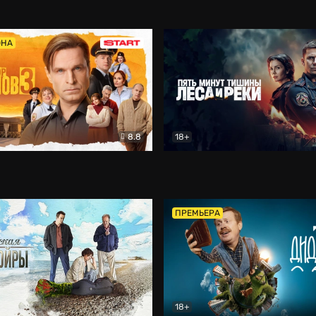
5)
Комедия
Олдскул
Комедия
ОНА
8.8
18+
Гаврилов
Комедия
Пять минут тишины
Детек
ПРЕМЬЕРА
18+