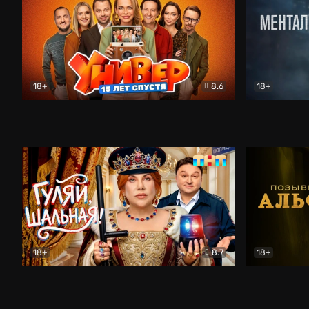
18+
8.6
18+
Универ. 15 лет спустя
Комедия
Менталист
18+
8.7
18+
Гуляй, шальная!
Комедия
Позывной 