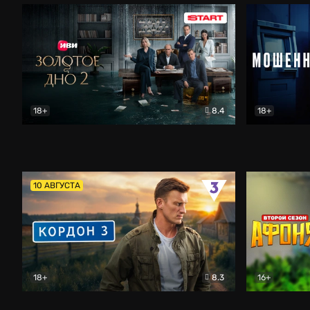
18+
8.4
18+
Золотое дно
Драма
Мошенник
10 АВГУСТА
18+
8.3
16+