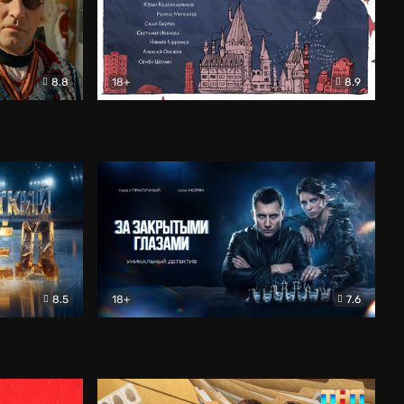
8.8
18+
8.9
ама
В «Хогвартс» я не попал
Документальный
8.5
18+
7.6
ьный
За закрытыми глазами
Детектив