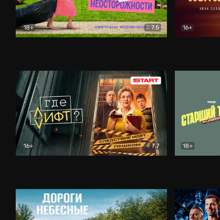
18+
7.5
16+
Свободна по неосторожности
Комедия
Простые и
16+
7.7
18+
Где лифт?
Комедия
Старший т