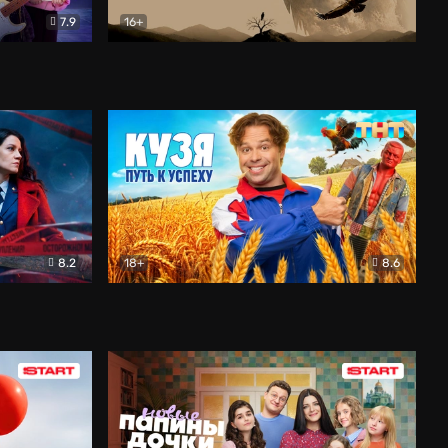
7.9
16+
ия
Птички
Документальный
8.2
18+
8.6
Детектив
Кузя. Путь к успеху
Комедия