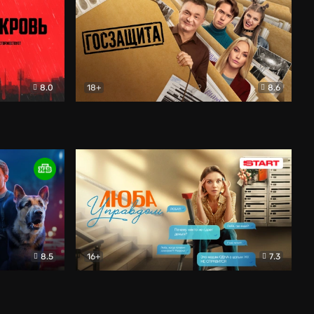
8.0
18+
8.6
вик
Госзащита
Комедия
8.5
16+
7.3
ектив
Люба Управдом
Комедия