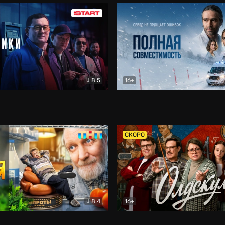
8.5
16+
и
Детектив
Полная совместимость
Др
СКОРО
8.4
16+