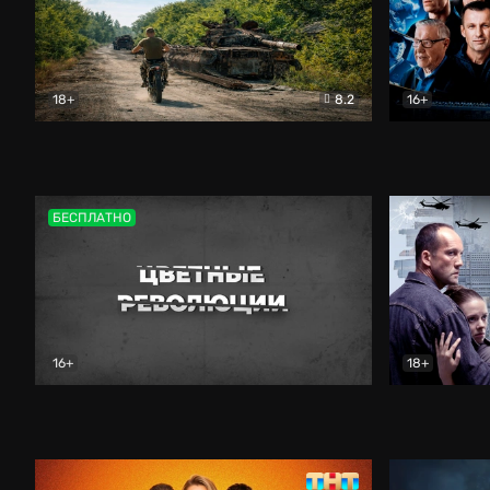
18+
8.2
16+
Дороги небесные
Документальный
Зенит навс
БЕСПЛАТНО
16+
18+
Цветные революции
Документальный
Возмездие