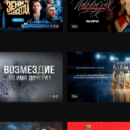
7.4
16+
егда. Сериал
Документальный
Новороссия. Потёмкин
Др
8.0
16+
Боевик
Жёсткий лёд
Документал