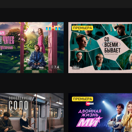
ПРЕМЬЕРА
7.4
18+
ране Чудес. Безумные приключения
Со всеми бывает
Фэнтези
Докумен
ПРЕМЬЕРА