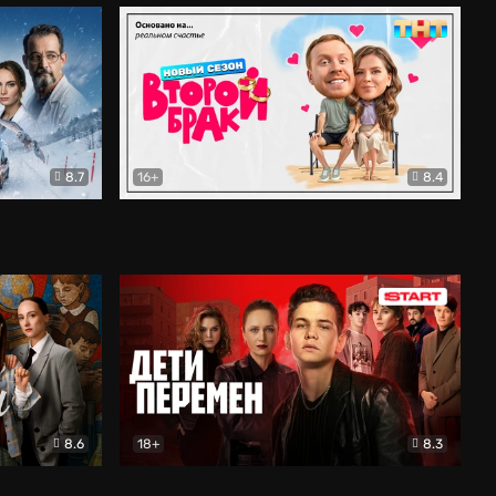
8.7
16+
8.4
ама
Второй брак
Комедия
8.6
18+
8.3