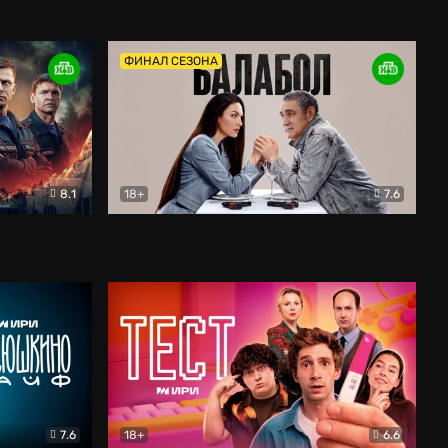
Дети перемен
Драма
ФИНАЛ СЕЗОНА
8.1
18+
7.6
тив
Балабол
Детектив
7.6
18+
6.6