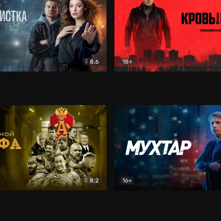
8.6
18+
ка
Детектив
Кровь за кровь (2026)
Бое
8.2
16+
«Альфа»
Боевик
Мухтар. Он вернулся
Дет