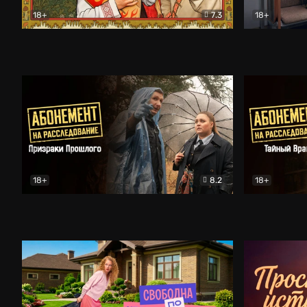
18+
7.3
18+
Очень древняя Русь
Комедия
Поколение 
18+
8.2
18+
Абонемент на расследование. Призраки прошлого
Абонемент 