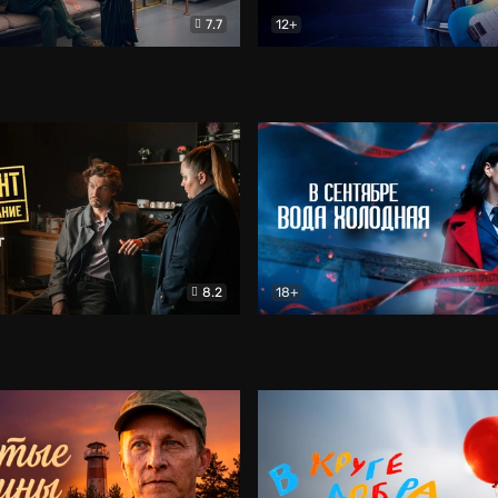
7.7
12+
Соло
Документальный
Двойная жизнь Ми
Комед
8.2
18+
на расследование. Тайный враг
Детектив
В сентябре вода холодная
Детектив