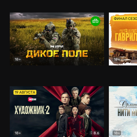
Кордон
Боевик
Афоня (202
ФИНАЛ СЕЗ
18+
18+
Дикое поле
Документальный
Инспектор 
19 АВГУСТА
18+
8.6
18+