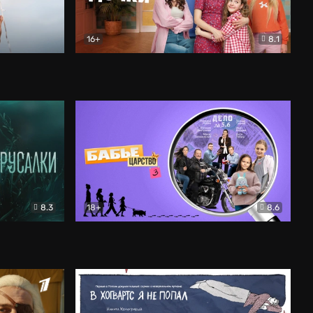
16+
8.1
льный
Папины дочки. Новые
Комедия
8.3
18+
8.6
Бабье царство
Детектив