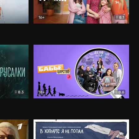
16+
8.1
льный
Папины дочки. Новые
Комедия
8.3
18+
8.6
Бабье царство
Детектив