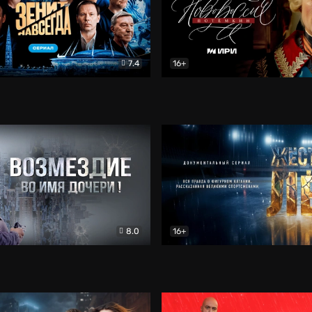
7.4
16+
егда. Сериал
Документальный
Новороссия. Потёмкин
Др
8.0
16+
Боевик
Жёсткий лёд
Документал