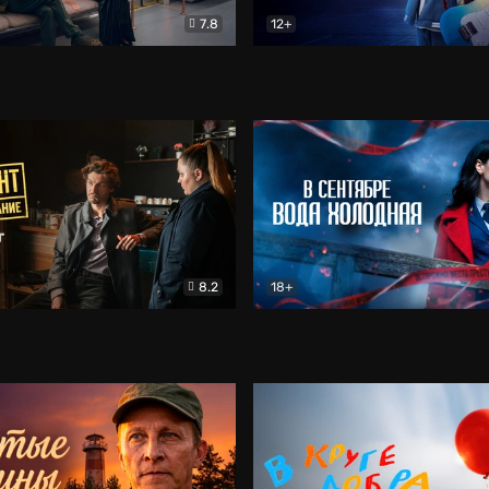
7.8
12+
Соло
Документальный
Двойная жизнь Ми
Комед
8.2
18+
на расследование. Тайный враг
Детектив
В сентябре вода холодная
Детектив