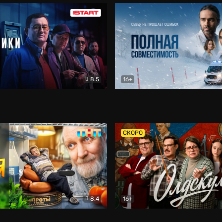
8.5
16+
и
Детектив
Полная совместимость
Др
СКОРО
8.4
16+