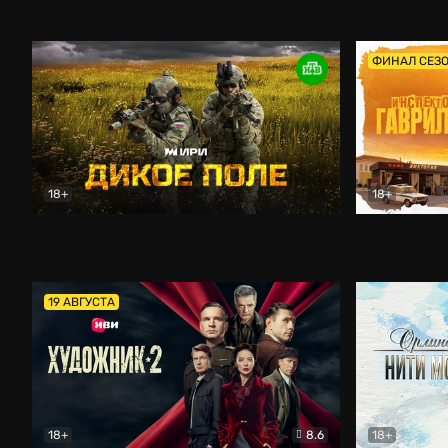
Кордон
Боевик
Афоня (202
ФИНАЛ СЕЗ
18+
18+
Дикое поле
Документальный
Инспектор 
19 АВГУСТА
18+
8.6
18+