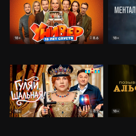
18+
8.6
18+
Универ. 15 лет спустя
Комедия
Менталист
18+
8.7
18+
Гуляй, шальная!
Комедия
Позывной 