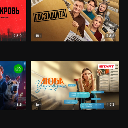
8.0
18+
8.6
вик
Госзащита
Комедия
8.5
16+
7.3
ектив
Люба Управдом
Комедия