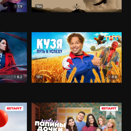
7.9
16+
ия
Птички
Документальный
8.2
18+
8.6
Детектив
Кузя. Путь к успеху
Комедия