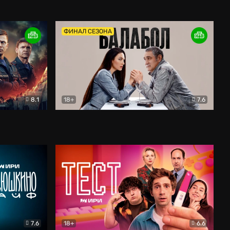
Дети перемен
Драма
ФИНАЛ СЕЗОНА
8.1
18+
7.6
тив
Балабол
Детектив
7.6
18+
6.6