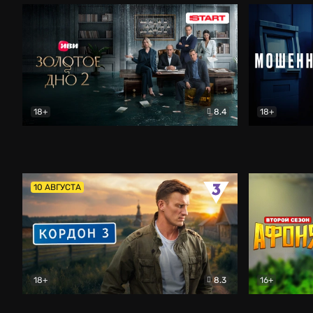
18+
8.4
18+
Золотое дно
Драма
Мошенник
10 АВГУСТА
18+
8.3
16+