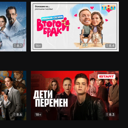
8.7
16+
8.4
ама
Второй брак
Комедия
8.6
18+
8.3