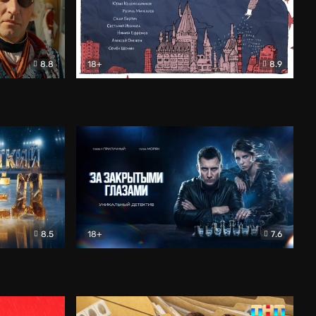
8.8
18+
8.9
ама
В «Хогвартс» я не попал
Документальный
8.5
18+
7.6
ьный
За закрытыми глазами
Детектив