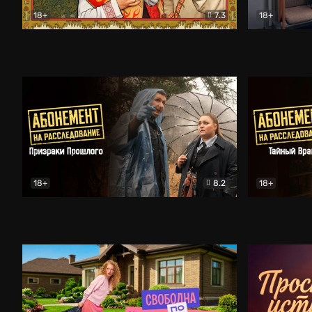
18+
7.3
18+
Очень древняя Русь
Комедия
Поколение 
18+
8.2
18+
Абонемент на расследование. Призраки прошлого
Абонемент 