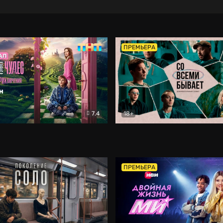
ПРЕМЬЕРА
7.4
18+
ране Чудес. Безумные приключения
Со всеми бывает
Фэнтези
Докумен
ПРЕМЬЕРА