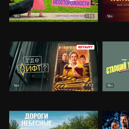
18+
7.5
16+
Свободна по неосторожности
Комедия
Простые и
16+
7.7
18+
Где лифт?
Комедия
Старший т