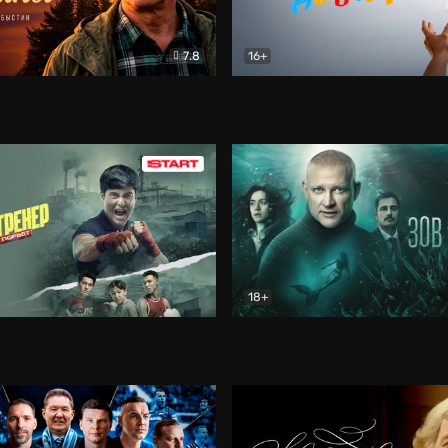
7.8
16+
стины
Драма
В круге добра
Документа
18+
ренер
Драма
Зов русалки
Детектив