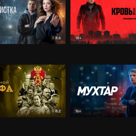
8.6
18+
ка
Детектив
Кровь за кровь (2026)
Бое
8.2
16+
«Альфа»
Боевик
Мухтар. Он вернулся
Дет