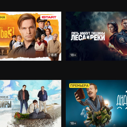
5)
Комедия
Олдскул
Комедия
ОНА
8.8
18+
Гаврилов
Комедия
Пять минут тишины
Детек
ПРЕМЬЕРА
18+