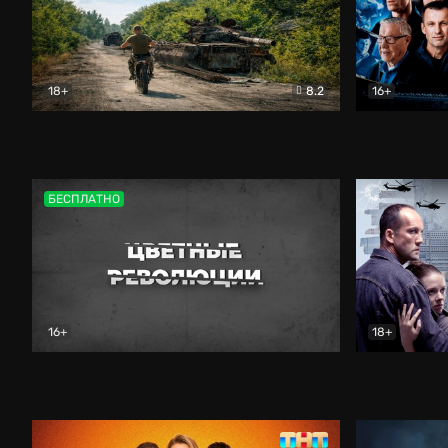
18+
8.2
16+
Дороги небесные
Документальный
Зенит навс
БЕСПЛАТНО
16+
18+
Цветные революции
Документальный
Возмездие