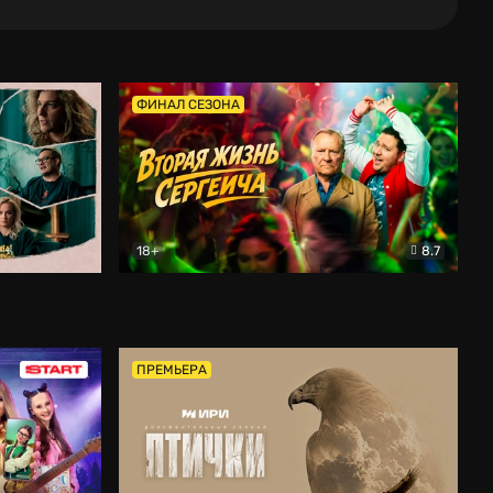
ФИНАЛ СЕЗОНА
18+
8.7
тальный
Вторая жизнь Сергеича
Комедия
ПРЕМЬЕРА