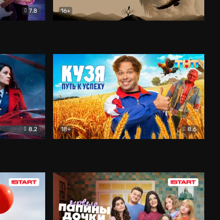
7.8
16+
ия
Птички
Документальный
8.2
18+
8.6
Детектив
Кузя. Путь к успеху
Комедия