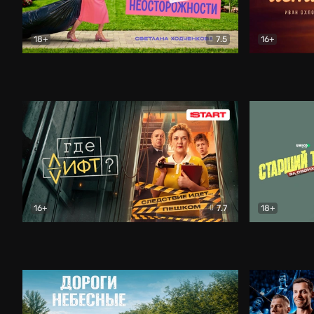
18+
7.5
16+
Свободна по неосторожности
Комедия
Простые и
16+
7.7
18+
Где лифт?
Комедия
Старший т