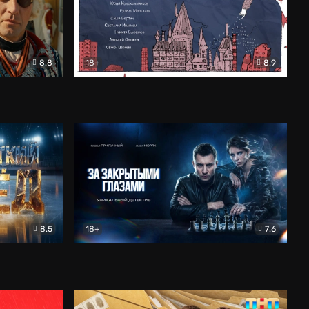
8.8
18+
8.9
ама
В «Хогвартс» я не попал
Документальный
8.5
18+
7.6
ьный
За закрытыми глазами
Детектив