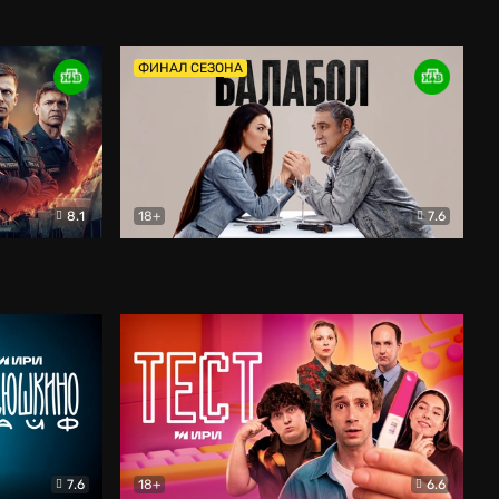
Дети перемен
Драма
ФИНАЛ СЕЗОНА
8.1
18+
7.6
тив
Балабол
Детектив
7.6
18+
6.6