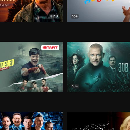
7.8
16+
стины
Драма
В круге добра
Документа
18+
ренер
Драма
Зов русалки
Детектив