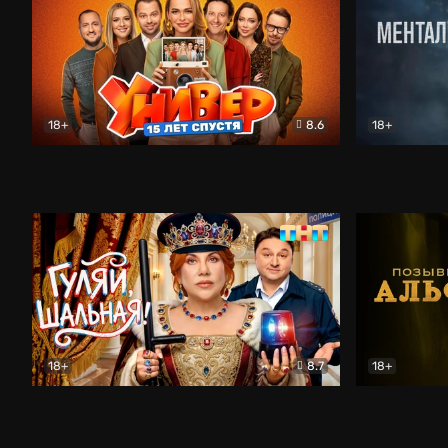
18+
8.6
18+
Универ. 15 лет спустя
Комедия
Менталист
18+
8.7
18+
Гуляй, шальная!
Комедия
Позывной 