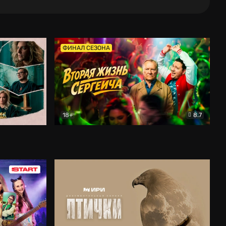
ФИНАЛ СЕЗОНА
18+
8.7
тальный
Вторая жизнь Сергеича
Комедия