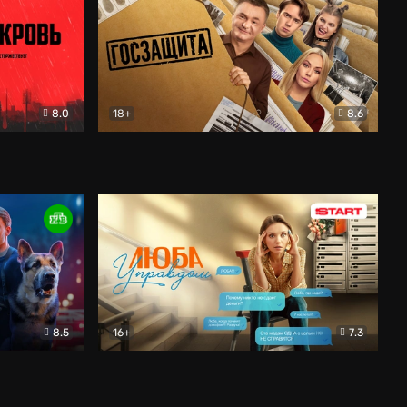
8.0
18+
8.6
вик
Госзащита
Комедия
8.5
16+
7.3
ектив
Люба Управдом
Комедия