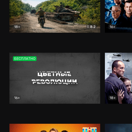
18+
8.2
16+
Дороги небесные
Документальный
Зенит навс
БЕСПЛАТНО
16+
18+
Цветные революции
Документальный
Возмездие