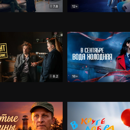
7.8
12+
Соло
Документальный
Двойная жизнь Ми
Комед
8.2
18+
на расследование. Тайный враг
Детектив
В сентябре вода холодная
Детектив