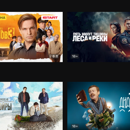
5)
Комедия
Олдскул
Комедия
ОНА
8.8
18+
Гаврилов
Комедия
Пять минут тишины
Детек
18+