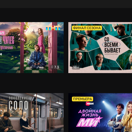
ФИНАЛ СЕЗОНА
7.3
18+
ране Чудес. Безумные приключения
Со всеми бывает
Фэнтези
Докумен
ПРЕМЬЕРА