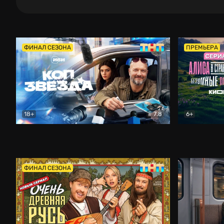
ФИНАЛ СЕЗОНА
ПРЕМЬЕРА
18+
7.8
6+
Коп-звезда
Комедия
Алиса в Ст
ФИНАЛ СЕЗОНА