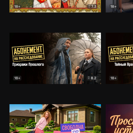
18+
7.3
18+
Очень древняя Русь
Комедия
Поколение 
18+
8.2
18+
Абонемент на расследование. Призраки прошлого
Абонемент 