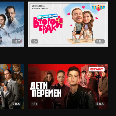
8.7
16+
8.4
ама
Второй брак
Комедия
8.6
18+
8.3