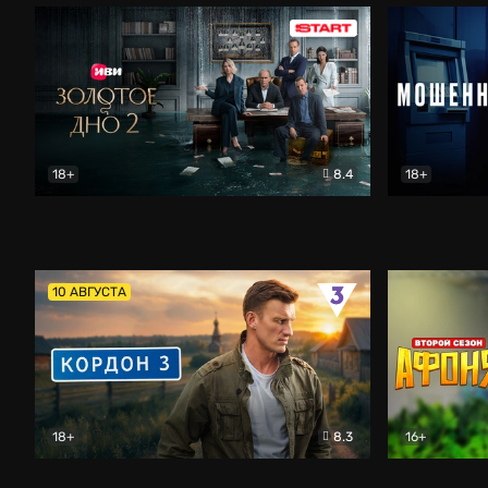
18+
8.4
18+
Золотое дно
Драма
Мошенник
10 АВГУСТА
18+
8.3
16+