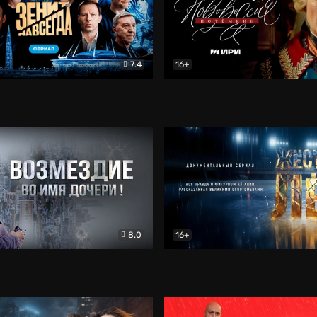
7.4
16+
егда. Сериал
Документальный
Новороссия. Потёмкин
Др
8.0
16+
Боевик
Жёсткий лёд
Документал