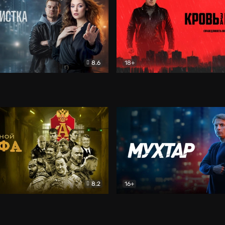
8.6
18+
ка
Детектив
Кровь за кровь (2026)
Бое
8.2
16+
«Альфа»
Боевик
Мухтар. Он вернулся
Дет