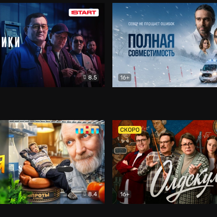
8.5
16+
и
Детектив
Полная совместимость
Др
СКОРО
8.4
16+