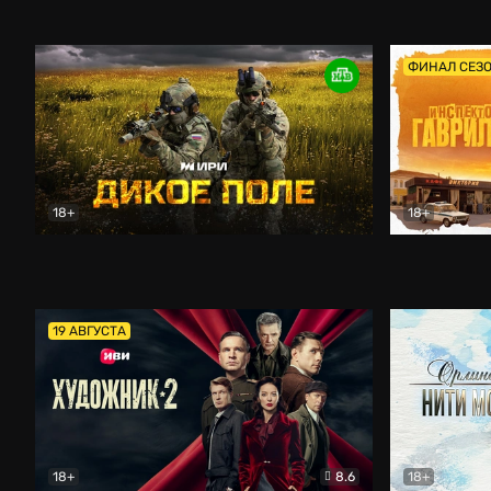
Кордон
Боевик
Афоня (202
ФИНАЛ СЕЗ
18+
18+
Дикое поле
Документальный
Инспектор 
19 АВГУСТА
18+
8.6
18+