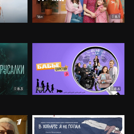
16+
8.1
льный
Папины дочки. Новые
Комедия
8.3
18+
8.6
Бабье царство
Детектив