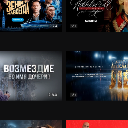
7.4
16+
егда. Сериал
Документальный
Новороссия. Потёмкин
Др
8.0
16+
Боевик
Жёсткий лёд
Документал