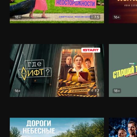
18+
7.5
16+
Свободна по неосторожности
Комедия
Простые и
16+
7.7
18+
Где лифт?
Комедия
Старший т