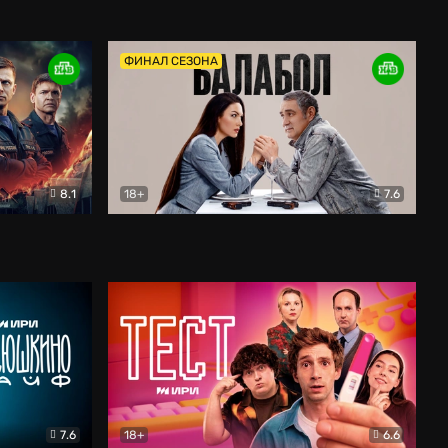
Дети перемен
Драма
ФИНАЛ СЕЗОНА
8.1
18+
7.6
тив
Балабол
Детектив
7.6
18+
6.6