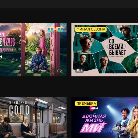
ФИНАЛ СЕЗОНА
7.3
18+
ране Чудес. Безумные приключения
Со всеми бывает
Фэнтези
Докумен
ПРЕМЬЕРА