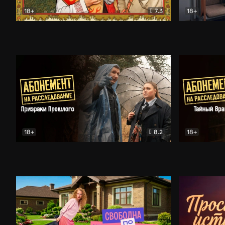
18+
7.3
18+
Очень древняя Русь
Комедия
Поколение 
18+
8.2
18+
Абонемент на расследование. Призраки прошлого
Абонемент 