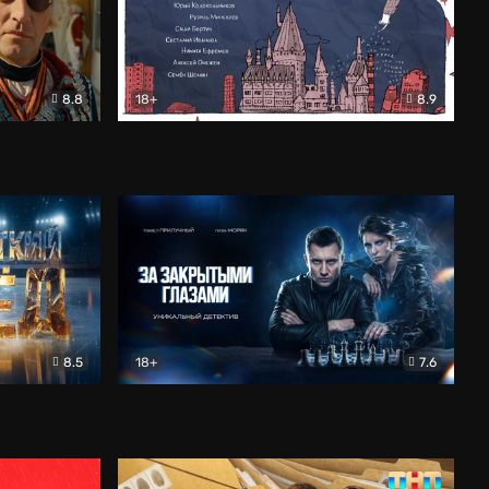
8.8
18+
8.9
ама
В «Хогвартс» я не попал
Документальный
8.5
18+
7.6
ьный
За закрытыми глазами
Детектив