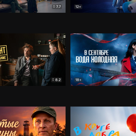
7.7
12+
Соло
Документальный
Двойная жизнь Ми
Комед
8.2
18+
на расследование. Тайный враг
Детектив
В сентябре вода холодная
Детектив