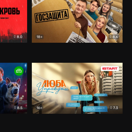
8.0
18+
8.6
вик
Госзащита
Комедия
8.5
16+
7.3
ектив
Люба Управдом
Комедия