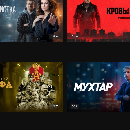
8.6
18+
ка
Детектив
Кровь за кровь (2026)
Бое
8.2
16+
«Альфа»
Боевик
Мухтар. Он вернулся
Дет