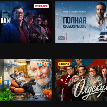
8.5
16+
и
Детектив
Полная совместимость
Др
СКОРО
8.4
16+