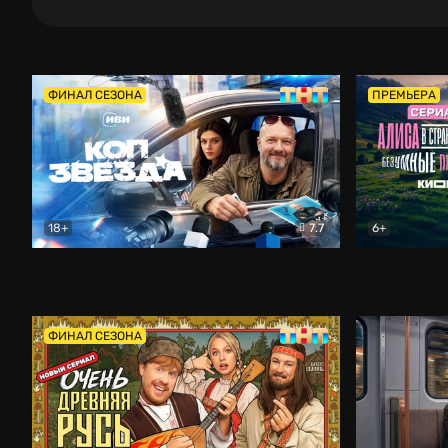
ФИНАЛ СЕЗОНА
ПРЕМЬЕРА
18+
7.7
6+
Коп-звезда
Комедия
Алиса в Ст
ФИНАЛ СЕЗОНА