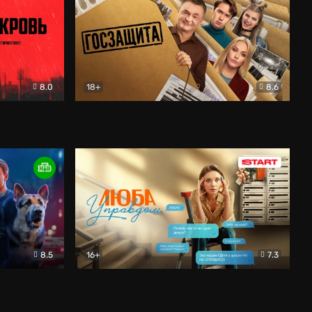
8.0
18+
8.6
вик
Госзащита
Комедия
8.5
16+
7.3
ектив
Люба Управдом
Комедия