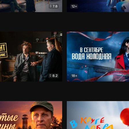
7.8
12+
Соло
Документальный
Двойная жизнь Ми
Комед
8.2
18+
на расследование. Тайный враг
Детектив
В сентябре вода холодная
Детектив