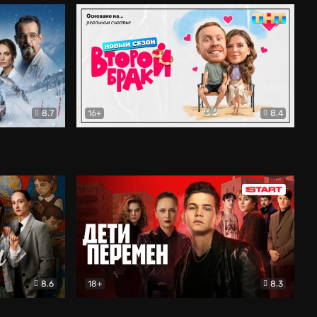
8.7
16+
8.4
ама
Второй брак
Комедия
8.6
18+
8.3