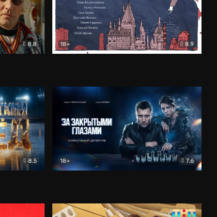
8.8
18+
8.9
ама
В «Хогвартс» я не попал
Документальный
8.5
18+
7.6
ьный
За закрытыми глазами
Детектив