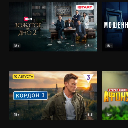
18+
8.4
18+
Золотое дно
Драма
Мошенник
10 АВГУСТА
18+
8.3
16+