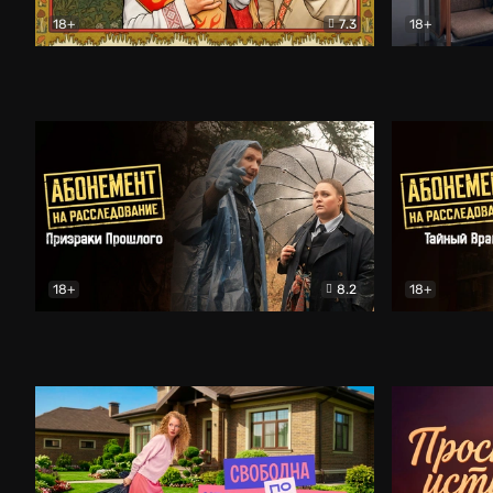
18+
7.3
18+
Очень древняя Русь
Комедия
Поколение 
18+
8.2
18+
Абонемент на расследование. Призраки прошлого
Абонемент 