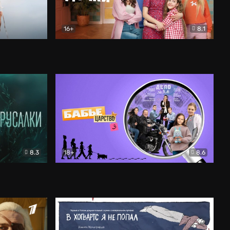
16+
8.1
льный
Папины дочки. Новые
Комедия
8.3
18+
8.6
Бабье царство
Детектив