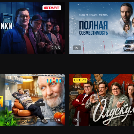
8.5
16+
и
Детектив
Полная совместимость
Др
СКОРО
8.4
16+