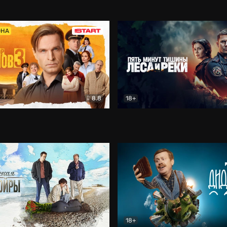
5)
Комедия
Олдскул
Комедия
ОНА
8.8
18+
Гаврилов
Комедия
Пять минут тишины
Детек
18+