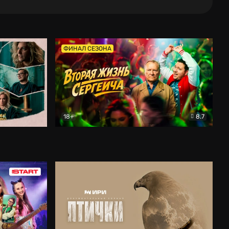
ФИНАЛ СЕЗОНА
18+
8.7
тальный
Вторая жизнь Сергеича
Комедия