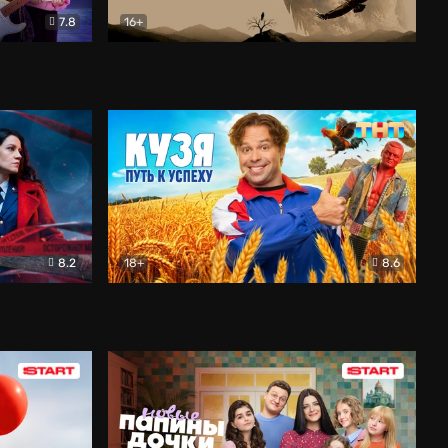
7.8
16+
ия
Птички
Документальный
8.2
18+
8.6
Детектив
Кузя. Путь к успеху
Комедия