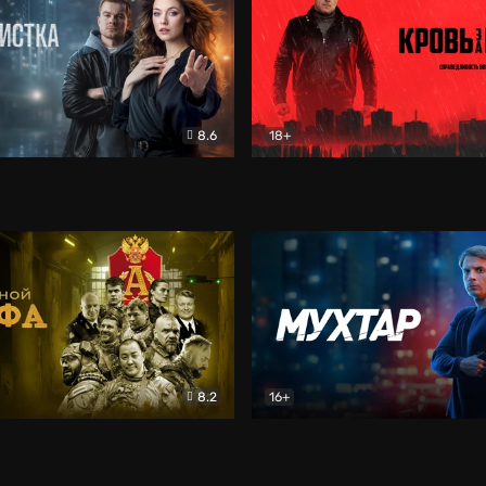
8.6
18+
ка
Детектив
Кровь за кровь (2026)
Бое
8.2
16+
«Альфа»
Боевик
Мухтар. Он вернулся
Дет