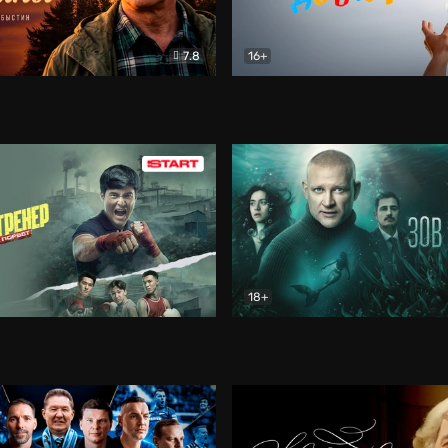
7.8
16+
стины
Драма
В круге добра
Документа
18+
ренер
Драма
Зов русалки
Детектив