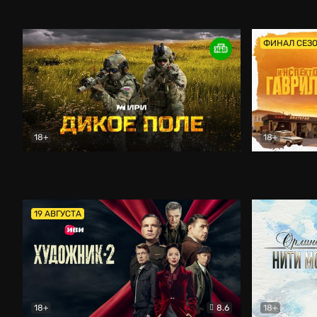
Кордон
Боевик
Афоня (202
ФИНАЛ СЕЗ
18+
18+
Дикое поле
Документальный
Инспектор 
19 АВГУСТА
18+
8.6
18+