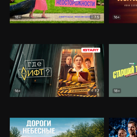
18+
7.5
16+
Свободна по неосторожности
Комедия
Простые и
16+
7.7
18+
Где лифт?
Комедия
Старший т