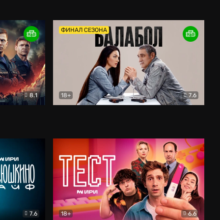
Дети перемен
Драма
ФИНАЛ СЕЗОНА
8.1
18+
7.6
тив
Балабол
Детектив
7.6
18+
6.6