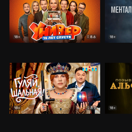
18+
8.6
18+
Универ. 15 лет спустя
Комедия
Менталист
18+
8.7
18+
Гуляй, шальная!
Комедия
Позывной 