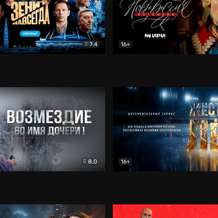
7.4
16+
егда. Сериал
Документальный
Новороссия. Потёмкин
Др
8.0
16+
Боевик
Жёсткий лёд
Документал