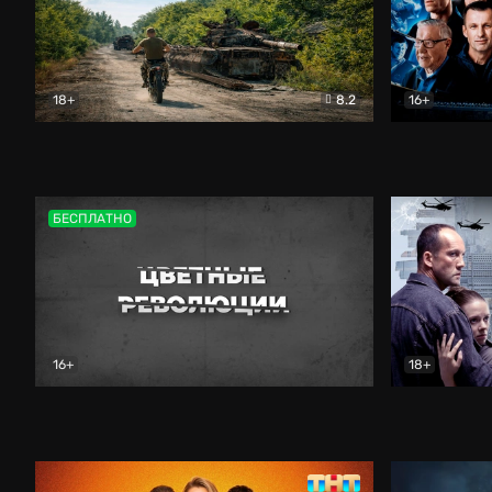
18+
8.2
16+
Дороги небесные
Документальный
Зенит навс
БЕСПЛАТНО
16+
18+
Цветные революции
Документальный
Возмездие