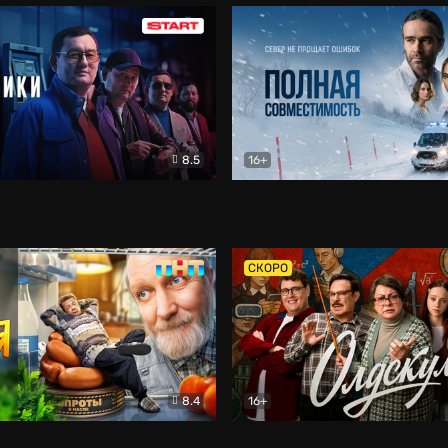
8.5
16+
и
Детектив
Полная совместимость
Др
СКОРО
8.4
16+