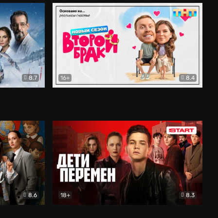
8.7
16+
8.4
ама
Второй брак
Комедия
8.6
18+
8.3