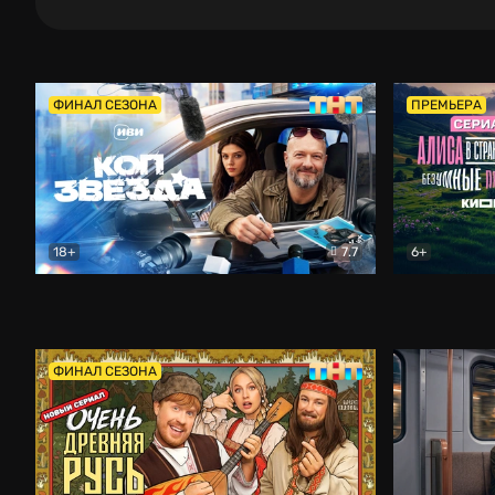
ФИНАЛ СЕЗОНА
ПРЕМЬЕРА
18+
7.7
6+
Коп-звезда
Комедия
Алиса в Ст
ФИНАЛ СЕЗОНА