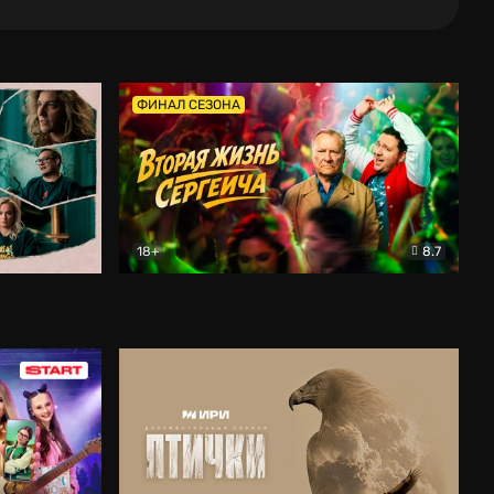
ФИНАЛ СЕЗОНА
18+
8.7
тальный
Вторая жизнь Сергеича
Комедия