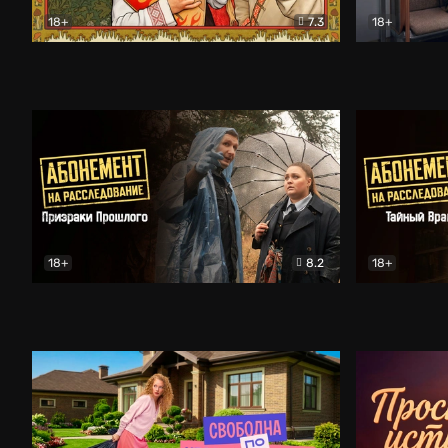
18+
7.3
18+
Очень древняя Русь
Комедия
Поколение 
18+
8.2
18+
Абонемент на расследование. Призраки прошлого
Абонемент 