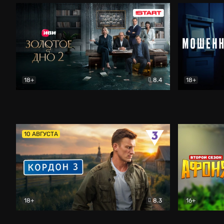
18+
8.4
18+
Золотое дно
Драма
Мошенник
10 АВГУСТА
18+
8.3
16+