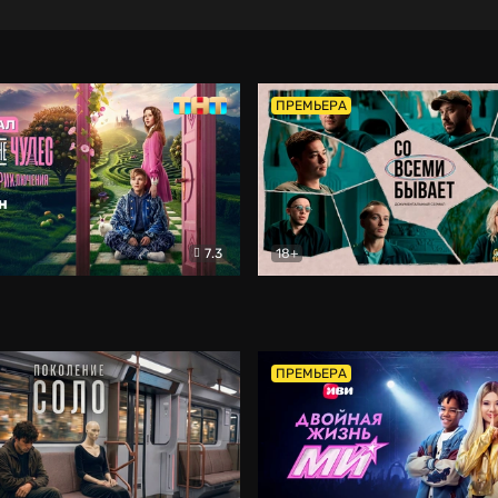
ПРЕМЬЕРА
7.3
18+
ране Чудес. Безумные приключения
Со всеми бывает
Фэнтези
Докумен
ПРЕМЬЕРА