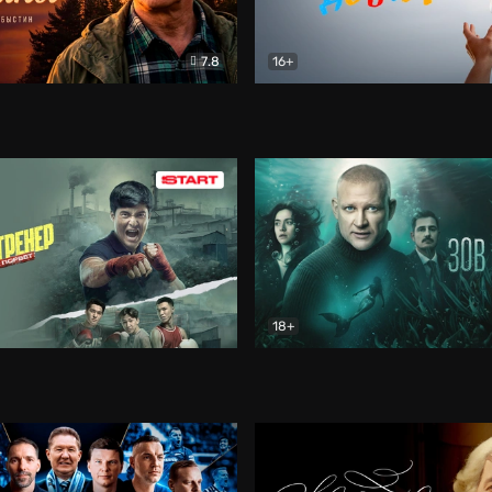
7.8
16+
стины
Драма
В круге добра
Документа
18+
ренер
Драма
Зов русалки
Детектив