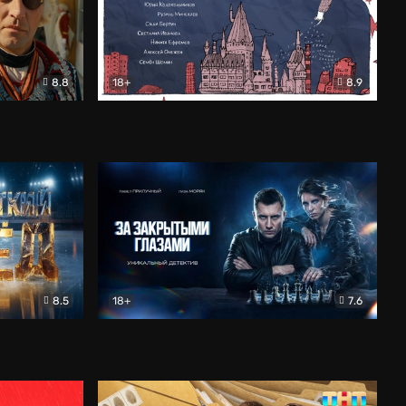
8.8
18+
8.9
ама
В «Хогвартс» я не попал
Документальный
8.5
18+
7.6
ьный
За закрытыми глазами
Детектив