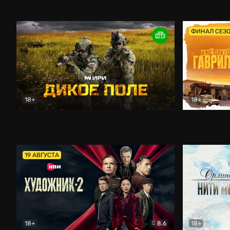
Кордон
Боевик
Афоня (202
ФИНАЛ СЕЗ
18+
18+
Дикое поле
Документальный
Инспектор 
19 АВГУСТА
18+
8.6
18+