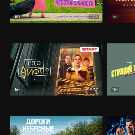
18+
7.5
16+
Свободна по неосторожности
Комедия
Простые и
16+
7.7
18+
Где лифт?
Комедия
Старший т