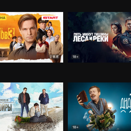
5)
Комедия
Олдскул
Комедия
ОНА
8.8
18+
Гаврилов
Комедия
Пять минут тишины
Детек
18+