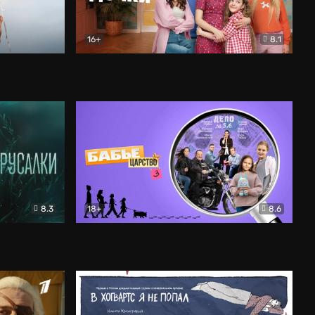
16+
8.1
льный
Папины дочки. Новые
Комедия
8.3
18+
8.6
Бабье царство
Детектив