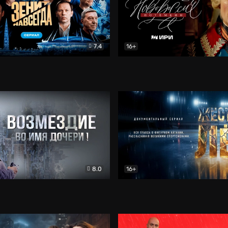
7.4
16+
егда. Сериал
Документальный
Новороссия. Потёмкин
Др
8.0
16+
Боевик
Жёсткий лёд
Документал