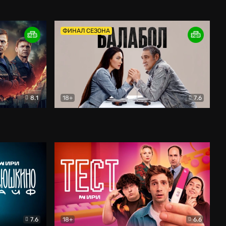
Дети перемен
Драма
ФИНАЛ СЕЗОНА
8.1
18+
7.6
тив
Балабол
Детектив
7.6
18+
6.6