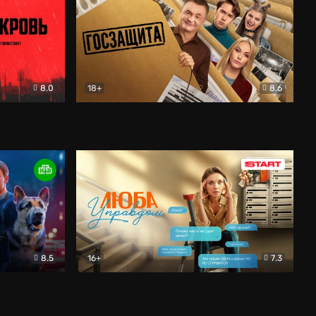
8.0
18+
8.6
вик
Госзащита
Комедия
8.5
16+
7.3
ектив
Люба Управдом
Комедия