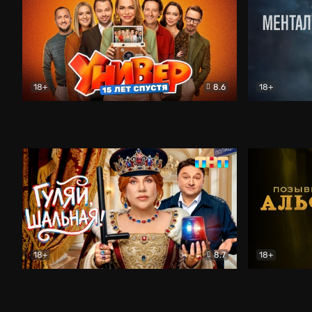
18+
8.6
18+
Универ. 15 лет спустя
Комедия
Менталист
18+
8.7
18+
Гуляй, шальная!
Комедия
Позывной 