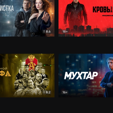
8.6
18+
ка
Детектив
Кровь за кровь (2026)
Бое
8.2
16+
«Альфа»
Боевик
Мухтар. Он вернулся
Дет