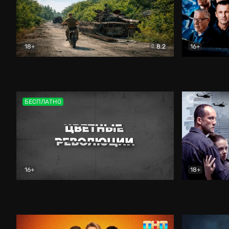
18+
8.2
16+
Дороги небесные
Документальный
Зенит навс
БЕСПЛАТНО
16+
18+
Цветные революции
Документальный
Возмездие