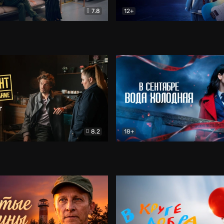
7.8
12+
Соло
Документальный
Двойная жизнь Ми
Комед
8.2
18+
на расследование. Тайный враг
Детектив
В сентябре вода холодная
Детектив