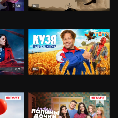
7.8
16+
ия
Птички
Документальный
8.2
18+
8.6
Детектив
Кузя. Путь к успеху
Комедия