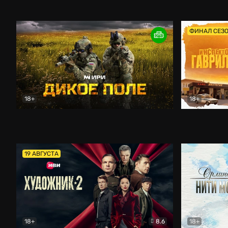
Кордон
Боевик
Афоня (202
ФИНАЛ СЕЗ
18+
18+
Дикое поле
Документальный
Инспектор 
19 АВГУСТА
18+
8.6
18+