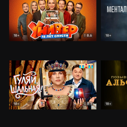
18+
8.6
18+
Универ. 15 лет спустя
Комедия
Менталист
18+
8.7
18+
Гуляй, шальная!
Комедия
Позывной 