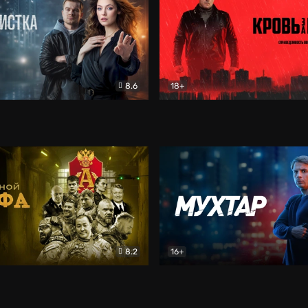
8.6
18+
ка
Детектив
Кровь за кровь (2026)
Бое
8.2
16+
«Альфа»
Боевик
Мухтар. Он вернулся
Дет