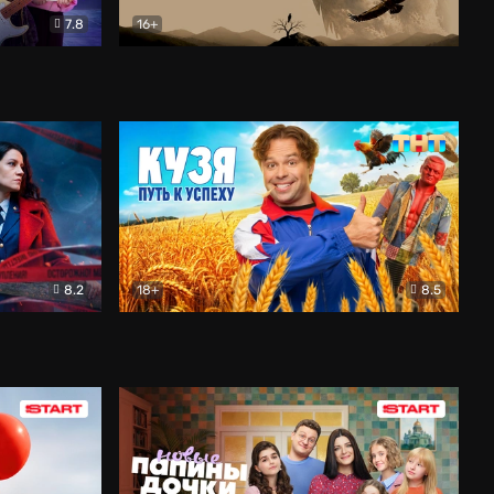
7.8
16+
ия
Птички
Документальный
8.2
18+
8.5
Детектив
Кузя. Путь к успеху
Комедия