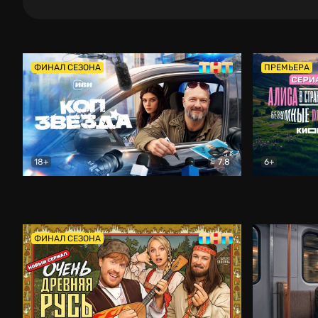
ФИНАЛ СЕЗОНА
ПРЕМЬЕРА
18+
7.8
6+
Коп-звезда
Комедия
Алиса в Ст
ФИНАЛ СЕЗОНА