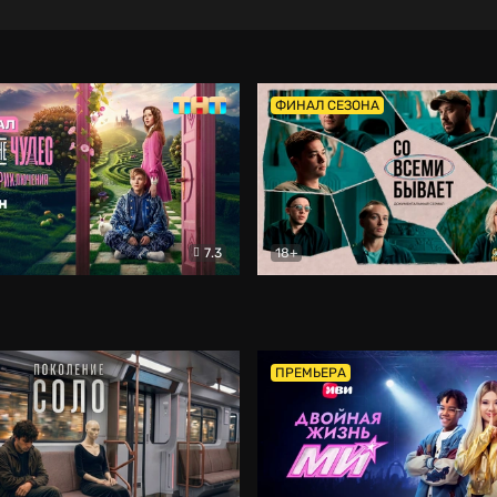
ФИНАЛ СЕЗОНА
7.3
18+
ране Чудес. Безумные приключения
Со всеми бывает
Фэнтези
Докумен
ПРЕМЬЕРА