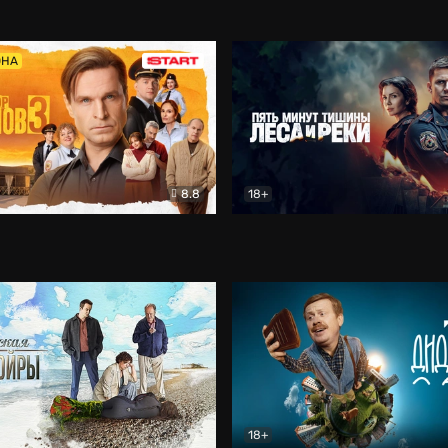
5)
Комедия
Олдскул
Комедия
ОНА
8.8
18+
Гаврилов
Комедия
Пять минут тишины
Детек
18+