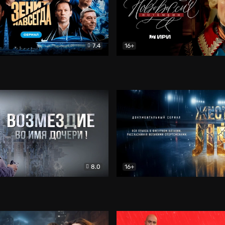
7.4
16+
егда. Сериал
Документальный
Новороссия. Потёмкин
Др
8.0
16+
Боевик
Жёсткий лёд
Документал