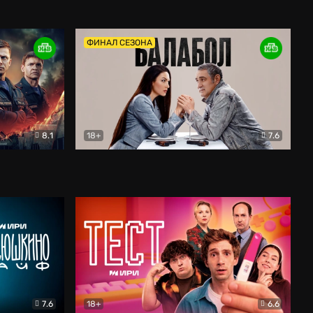
Дети перемен
Драма
ФИНАЛ СЕЗОНА
8.1
18+
7.6
тив
Балабол
Детектив
7.6
18+
6.6