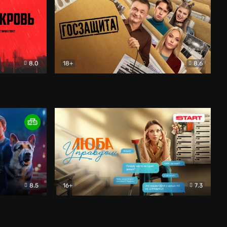
8.0
18+
8.6
вик
Госзащита
Комедия
8.5
16+
7.3
ектив
Люба Управдом
Комедия