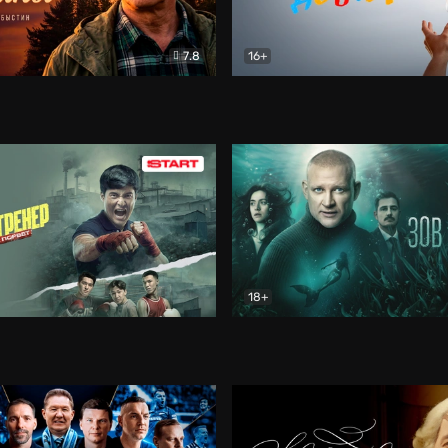
7.8
16+
стины
Драма
В круге добра
Документа
18+
ренер
Драма
Зов русалки
Детектив