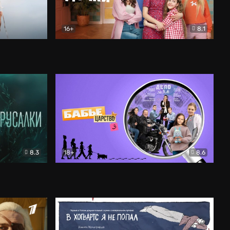
16+
8.1
льный
Папины дочки. Новые
Комедия
8.3
18+
8.6
Бабье царство
Детектив