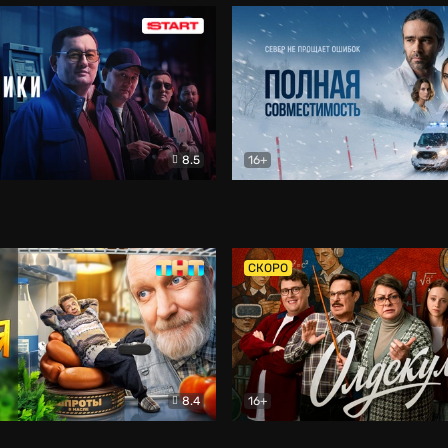
8.5
16+
и
Детектив
Полная совместимость
Др
СКОРО
8.4
16+