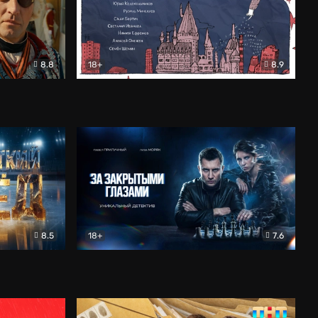
8.8
18+
8.9
ама
В «Хогвартс» я не попал
Документальный
8.5
18+
7.6
ьный
За закрытыми глазами
Детектив