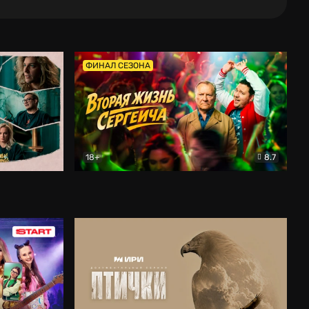
ФИНАЛ СЕЗОНА
18+
8.7
тальный
Вторая жизнь Сергеича
Комедия