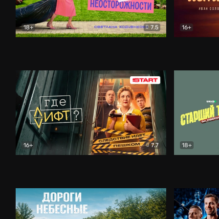
18+
7.5
16+
Свободна по неосторожности
Комедия
Простые и
16+
7.7
18+
Где лифт?
Комедия
Старший т