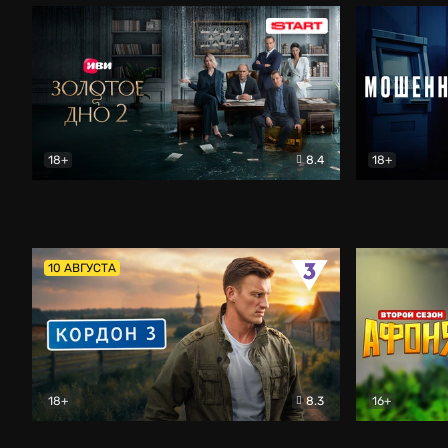
18+
8.4
18+
Золотое дно
Драма
Мошенник
10 АВГУСТА
18+
8.3
16+