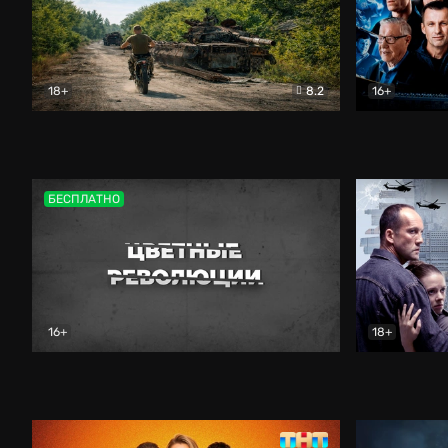
18+
8.2
16+
Дороги небесные
Документальный
Зенит навс
БЕСПЛАТНО
16+
18+
Цветные революции
Документальный
Возмездие