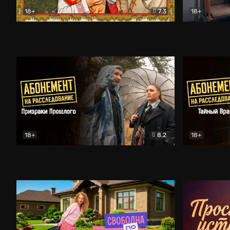
18+
7.3
18+
Очень древняя Русь
Комедия
Поколение 
18+
8.2
18+
Абонемент на расследование. Призраки прошлого
Абонемент 