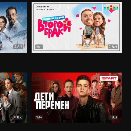
8.7
16+
8.4
ама
Второй брак
Комедия
8.6
18+
8.3