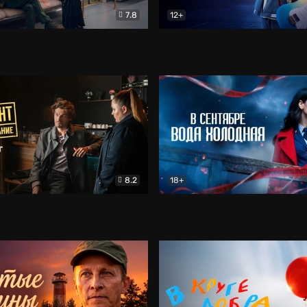
7.8
12+
Соло
Документальный
Двойная жизнь Ми
Комед
8.2
18+
на расследование. Тайный враг
Детектив
В сентябре вода холодная
Детектив