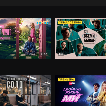
ФИНАЛ СЕЗОНА
7.3
18+
ране Чудес. Безумные приключения
Со всеми бывает
Фэнтези
Докумен
ПРЕМЬЕРА