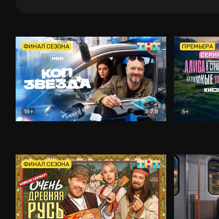
ФИНАЛ СЕЗОНА
ПРЕМЬЕРА
18+
7.8
6+
Коп-звезда
Комедия
Алиса в Ст
ФИНАЛ СЕЗОНА