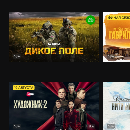
Кордон
Боевик
Афоня (202
ФИНАЛ СЕЗ
18+
18+
Дикое поле
Документальный
Инспектор 
19 АВГУСТА
18+
8.6
18+