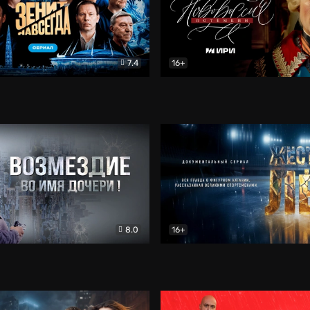
7.4
16+
егда. Сериал
Документальный
Новороссия. Потёмкин
Др
8.0
16+
Боевик
Жёсткий лёд
Документал