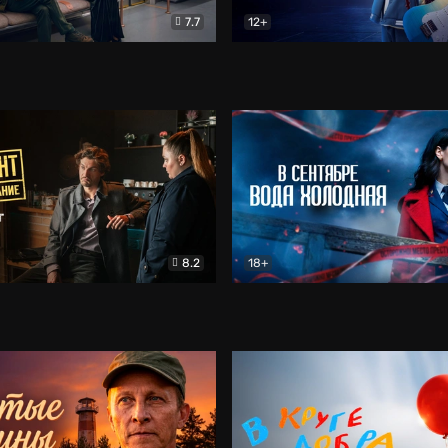
7.7
12+
Соло
Документальный
Двойная жизнь Ми
Комед
8.2
18+
на расследование. Тайный враг
Детектив
В сентябре вода холодная
Детектив