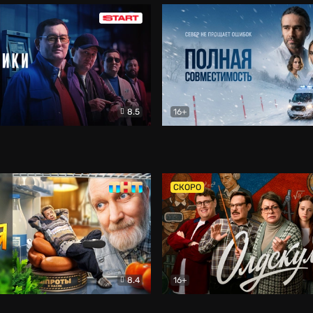
8.5
16+
и
Детектив
Полная совместимость
Др
СКОРО
8.4
16+