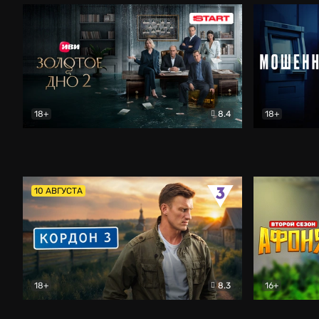
18+
8.4
18+
Золотое дно
Драма
Мошенник
10 АВГУСТА
18+
8.3
16+