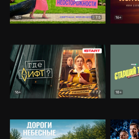
18+
7.5
16+
Свободна по неосторожности
Комедия
Простые и
16+
7.7
18+
Где лифт?
Комедия
Старший т