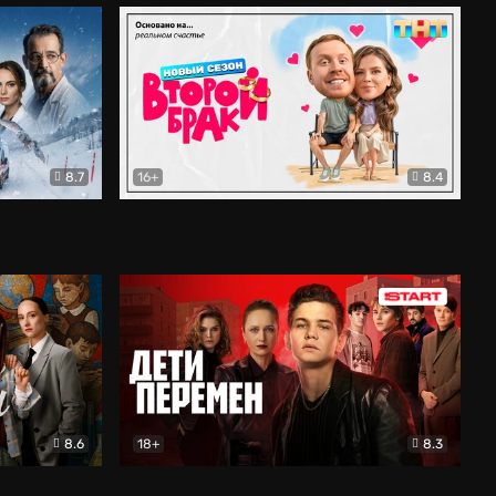
8.7
16+
8.4
ама
Второй брак
Комедия
8.6
18+
8.3