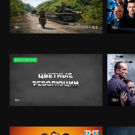
18+
8.2
16+
Дороги небесные
Документальный
Зенит навс
БЕСПЛАТНО
16+
18+
Цветные революции
Документальный
Возмездие