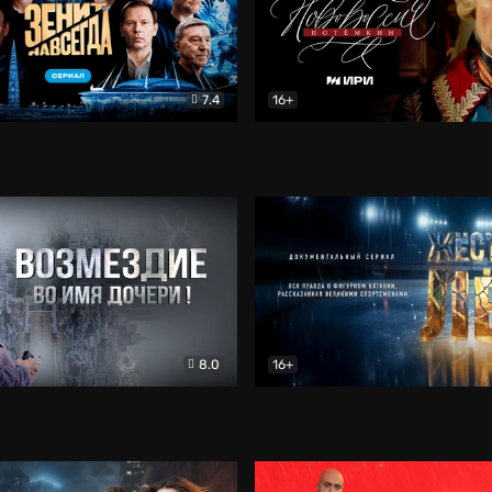
7.4
16+
егда. Сериал
Документальный
Новороссия. Потёмкин
Др
8.0
16+
Боевик
Жёсткий лёд
Документал