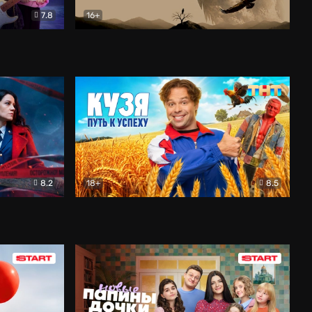
7.8
16+
ия
Птички
Документальный
8.2
18+
8.5
Детектив
Кузя. Путь к успеху
Комедия