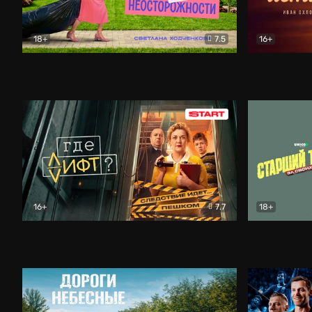
18+
7.5
16+
Свободна по неосторожности
Комедия
Простые и
16+
7.7
18+
Где лифт?
Комедия
Старший т