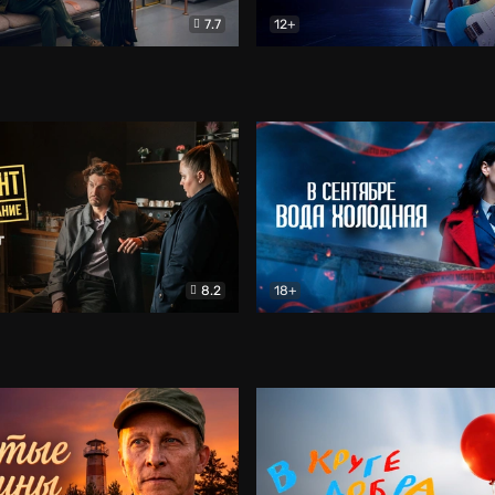
7.7
12+
Соло
Документальный
Двойная жизнь Ми
Комед
8.2
18+
на расследование. Тайный враг
Детектив
В сентябре вода холодная
Детектив