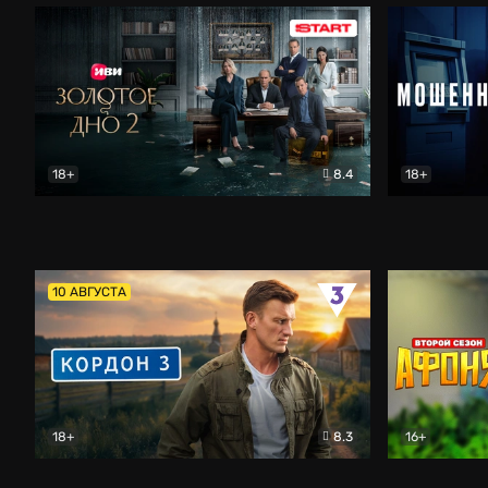
18+
8.4
18+
Золотое дно
Драма
Мошенник
10 АВГУСТА
18+
8.3
16+