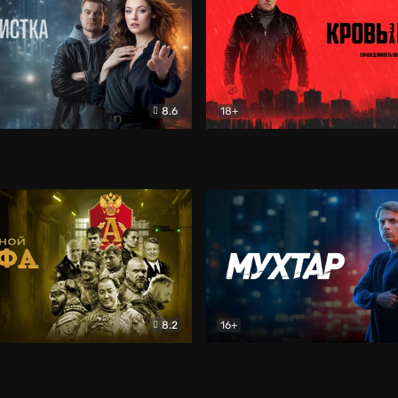
8.6
18+
ка
Детектив
Кровь за кровь (2026)
Бое
8.2
16+
«Альфа»
Боевик
Мухтар. Он вернулся
Дет