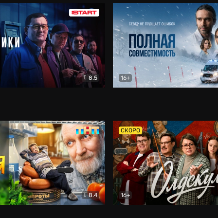
8.5
16+
и
Детектив
Полная совместимость
Др
СКОРО
8.4
16+