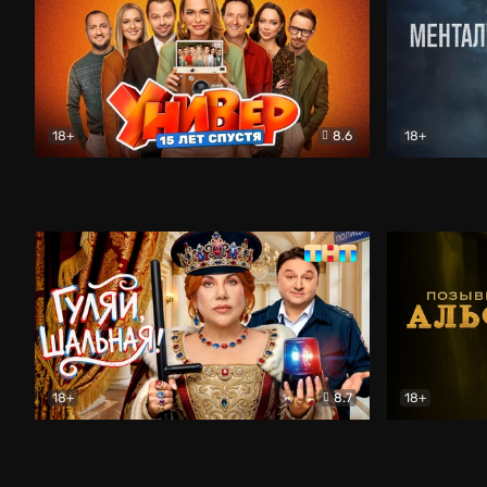
18+
8.6
18+
Универ. 15 лет спустя
Комедия
Менталист
18+
8.7
18+
Гуляй, шальная!
Комедия
Позывной 