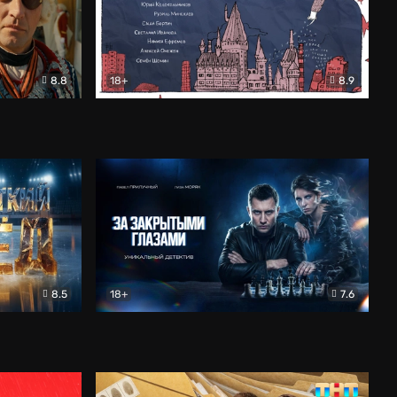
8.8
18+
8.9
ама
В «Хогвартс» я не попал
Документальный
8.5
18+
7.6
ьный
За закрытыми глазами
Детектив