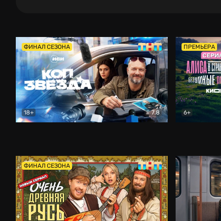
ФИНАЛ СЕЗОНА
ПРЕМЬЕРА
18+
7.8
6+
Коп-звезда
Комедия
Алиса в Ст
ФИНАЛ СЕЗОНА