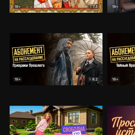
18+
7.3
18+
Очень древняя Русь
Комедия
Поколение 
18+
8.2
18+
Абонемент на расследование. Призраки прошлого
Абонемент 