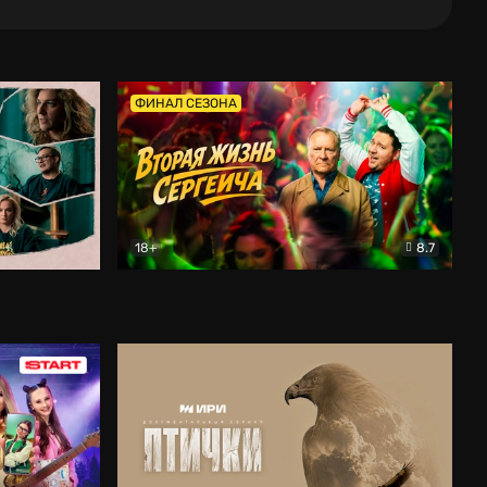
ФИНАЛ СЕЗОНА
18+
8.7
тальный
Вторая жизнь Сергеича
Комедия