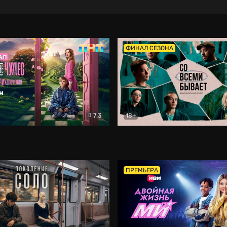
ФИНАЛ СЕЗОНА
7.3
18+
ране Чудес. Безумные приключения
Со всеми бывает
Фэнтези
Докумен
ПРЕМЬЕРА