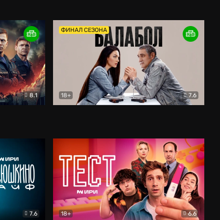
Дети перемен
Драма
ФИНАЛ СЕЗОНА
8.1
18+
7.6
тив
Балабол
Детектив
7.6
18+
6.6