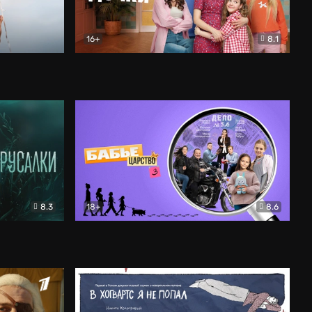
16+
8.1
льный
Папины дочки. Новые
Комедия
8.3
18+
8.6
Бабье царство
Детектив