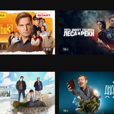
5)
Комедия
Олдскул
Комедия
ОНА
8.8
18+
Гаврилов
Комедия
Пять минут тишины
Детек
18+