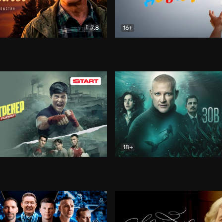
7.8
16+
стины
Драма
В круге добра
Документа
18+
ренер
Драма
Зов русалки
Детектив