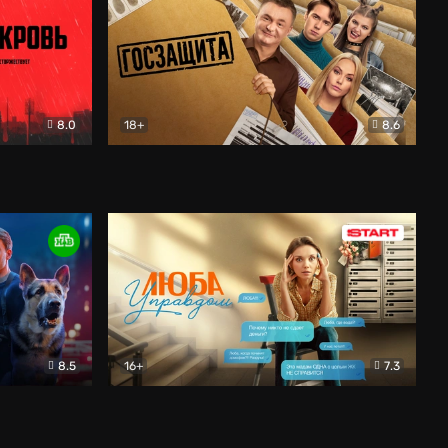
8.0
18+
8.6
вик
Госзащита
Комедия
8.5
16+
7.3
ектив
Люба Управдом
Комедия