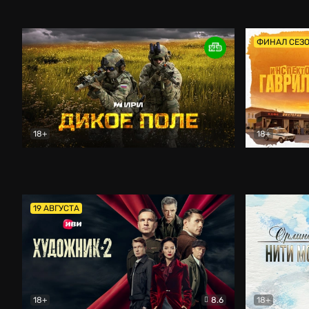
Кордон
Боевик
Афоня (202
ФИНАЛ СЕЗ
18+
18+
Дикое поле
Документальный
Инспектор 
19 АВГУСТА
18+
8.6
18+