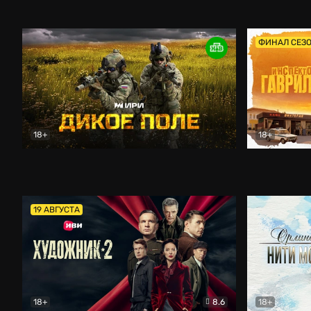
Кордон
Боевик
Афоня (202
ФИНАЛ СЕЗ
18+
18+
Дикое поле
Документальный
Инспектор 
19 АВГУСТА
18+
8.6
18+