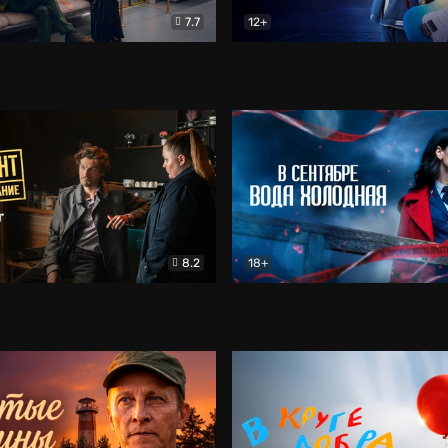
7.7
12+
Соло
Документальный
Двойная жизнь Ми
Комед
8.2
18+
на расследование. Тайный враг
Детектив
В сентябре вода холодная
Детектив