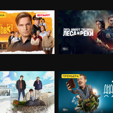
5)
Комедия
Олдскул
Комедия
ОНА
8.8
18+
Гаврилов
Комедия
Пять минут тишины
Детек
ПРЕМЬЕРА
18+