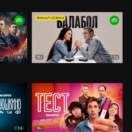
Дети перемен
Драма
ФИНАЛ СЕЗОНА
8.1
18+
7.6
тив
Балабол
Детектив
7.6
18+
6.6