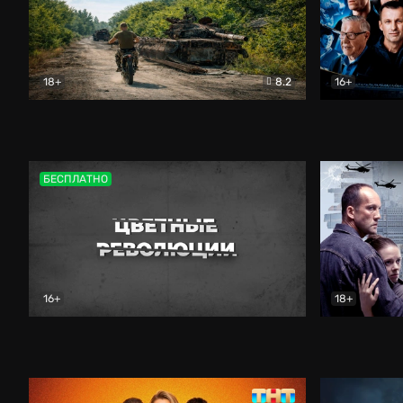
18+
8.2
16+
Дороги небесные
Документальный
Зенит навс
БЕСПЛАТНО
16+
18+
Цветные революции
Документальный
Возмездие