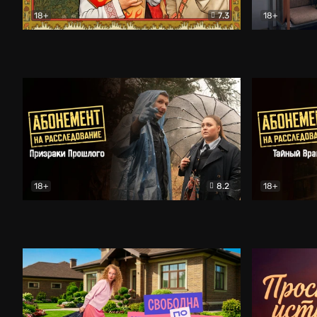
18+
7.3
18+
Очень древняя Русь
Комедия
Поколение 
18+
8.2
18+
Абонемент на расследование. Призраки прошлого
Абонемент 