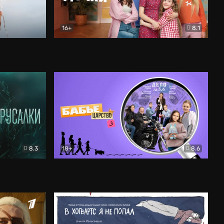
16+
8.1
льный
Папины дочки. Новые
Комедия
8.3
18+
8.6
Бабье царство
Детектив