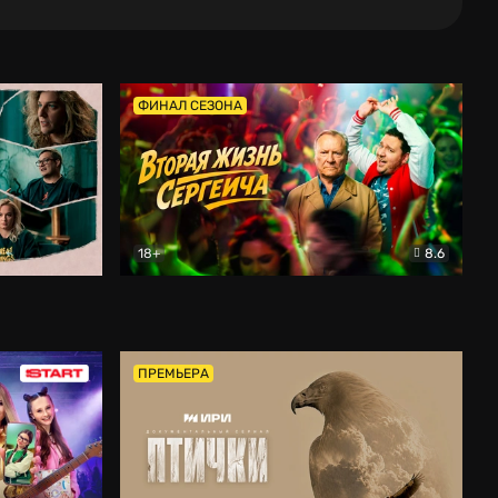
ФИНАЛ СЕЗОНА
18+
8.6
тальный
Вторая жизнь Сергеича
Комедия
ПРЕМЬЕРА