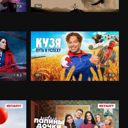
7.8
16+
ия
Птички
Документальный
8.2
18+
8.6
Детектив
Кузя. Путь к успеху
Комедия