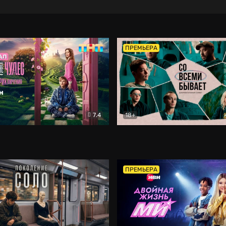
ПРЕМЬЕРА
7.4
18+
ране Чудес. Безумные приключения
Со всеми бывает
Фэнтези
Докумен
ПРЕМЬЕРА