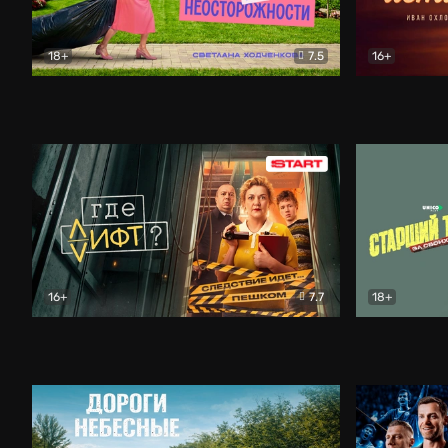
18+
7.5
16+
Свободна по неосторожности
Комедия
Простые и
16+
7.7
18+
Где лифт?
Комедия
Старший т