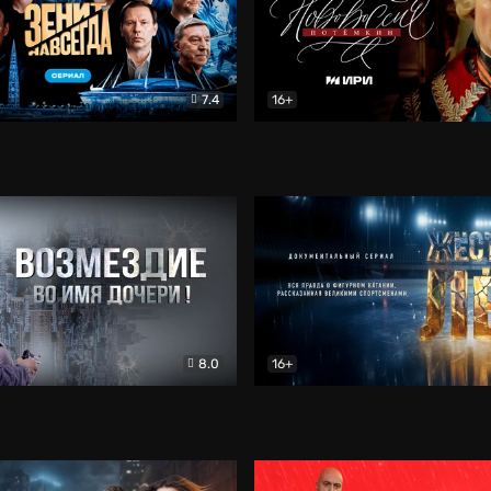
7.4
16+
егда. Сериал
Документальный
Новороссия. Потёмкин
Др
8.0
16+
Боевик
Жёсткий лёд
Документал