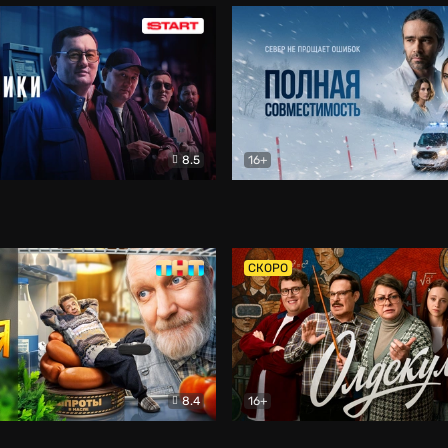
8.5
16+
и
Детектив
Полная совместимость
Др
СКОРО
8.4
16+