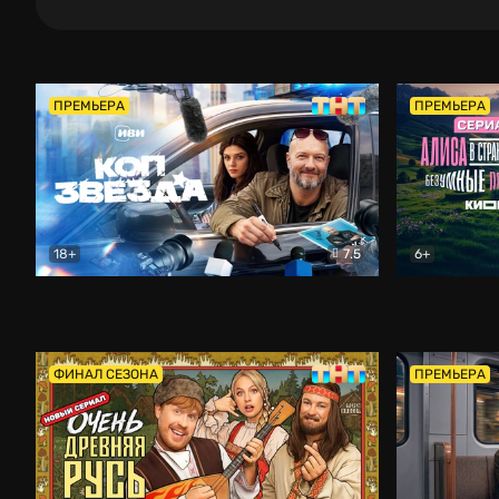
ПРЕМЬЕРА
ПРЕМЬЕРА
18+
7.5
6+
Коп-звезда
Комедия
Алиса в Ст
ФИНАЛ СЕЗОНА
ПРЕМЬЕРА