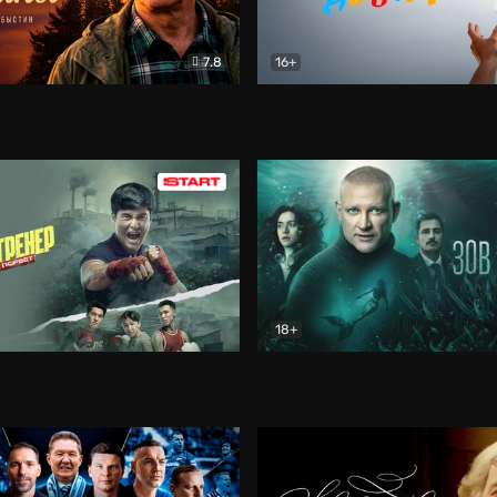
7.8
16+
стины
Драма
В круге добра
Документа
18+
ренер
Драма
Зов русалки
Детектив