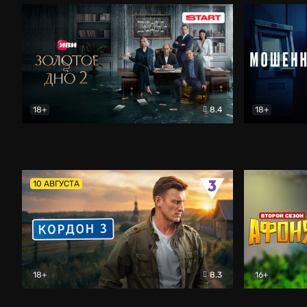
18+
8.4
18+
Золотое дно
Драма
Мошенник
10 АВГУСТА
18+
8.3
16+