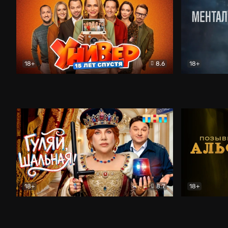
18+
8.6
18+
Универ. 15 лет спустя
Комедия
Менталист
18+
8.7
18+
Гуляй, шальная!
Комедия
Позывной 