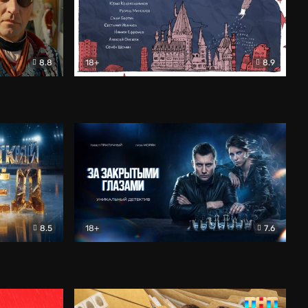
8.8
18+
8.9
ама
В «Хогвартс» я не попал
Документальный
8.5
18+
7.6
ьный
За закрытыми глазами
Детектив