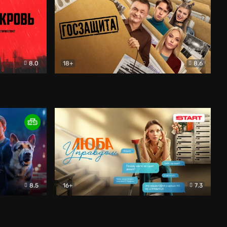
8.0
18+
8.6
вик
Госзащита
Комедия
8.5
16+
7.3
ектив
Люба Управдом
Комедия