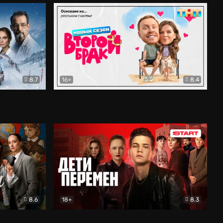
8.7
16+
8.4
ама
Второй брак
Комедия
8.6
18+
8.3