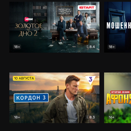
18+
8.4
18+
Золотое дно
Драма
Мошенник
10 АВГУСТА
18+
8.3
16+