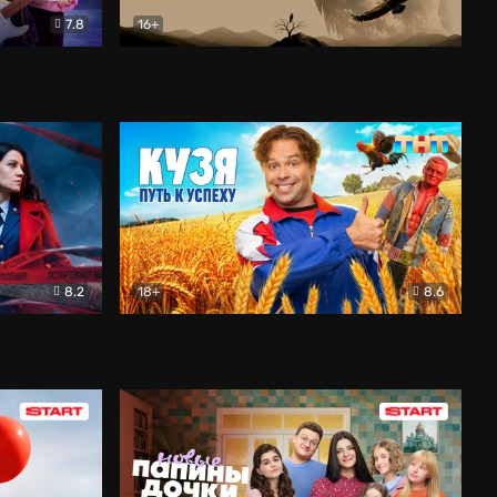
7.8
16+
ия
Птички
Документальный
8.2
18+
8.6
Детектив
Кузя. Путь к успеху
Комедия