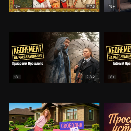
18+
7.3
18+
Очень древняя Русь
Комедия
Поколение 
18+
8.2
18+
Абонемент на расследование. Призраки прошлого
Абонемент 