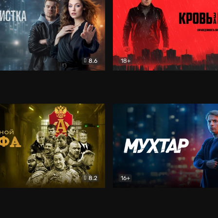
8.6
18+
ка
Детектив
Кровь за кровь (2026)
Бое
8.2
16+
«Альфа»
Боевик
Мухтар. Он вернулся
Дет