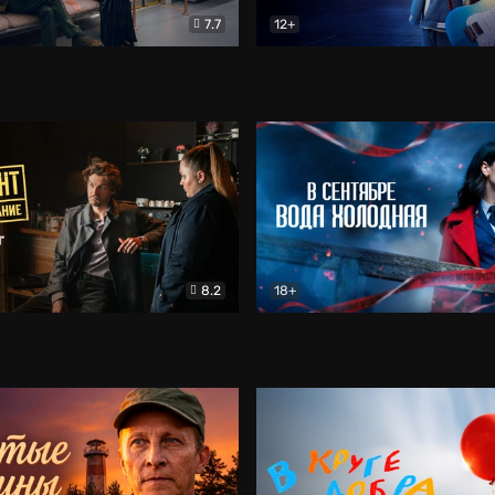
7.7
12+
Соло
Документальный
Двойная жизнь Ми
Комед
8.2
18+
на расследование. Тайный враг
Детектив
В сентябре вода холодная
Детектив