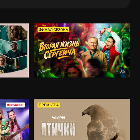
ФИНАЛ СЕЗОНА
18+
8.6
тальный
Вторая жизнь Сергеича
Комедия
ПРЕМЬЕРА