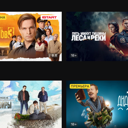
5)
Комедия
Олдскул
Комедия
ОНА
8.8
18+
Гаврилов
Комедия
Пять минут тишины
Детек
ПРЕМЬЕРА
18+