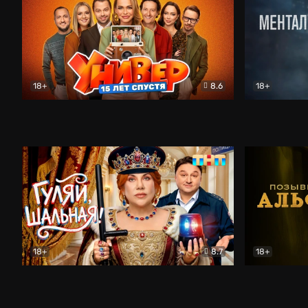
18+
8.6
18+
Универ. 15 лет спустя
Комедия
Менталист
18+
8.7
18+
Гуляй, шальная!
Комедия
Позывной 