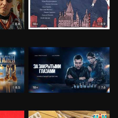
8.8
18+
8.9
ама
В «Хогвартс» я не попал
Документальный
8.5
18+
7.6
ьный
За закрытыми глазами
Детектив