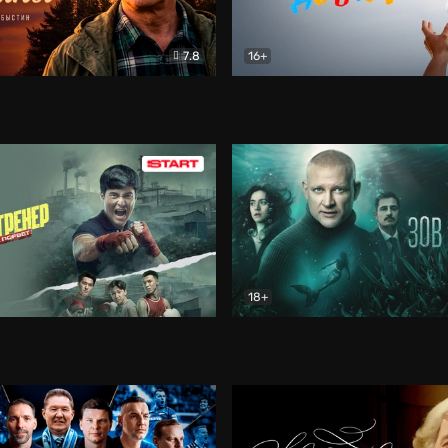
7.8
16+
стины
Драма
В круге добра
Документа
18+
ренер
Драма
Зов русалки
Детектив