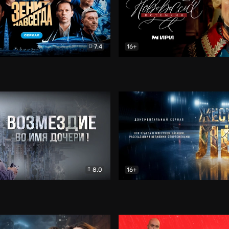
7.4
16+
егда. Сериал
Документальный
Новороссия. Потёмкин
Др
8.0
16+
Боевик
Жёсткий лёд
Документал