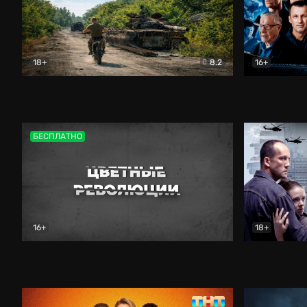
18+
8.2
16+
Дороги небесные
Документальный
Зенит навс
БЕСПЛАТНО
16+
18+
Цветные революции
Документальный
Возмездие