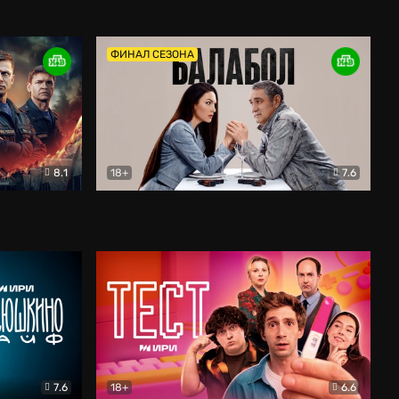
Дети перемен
Драма
ФИНАЛ СЕЗОНА
8.1
18+
7.6
тив
Балабол
Детектив
7.6
18+
6.6