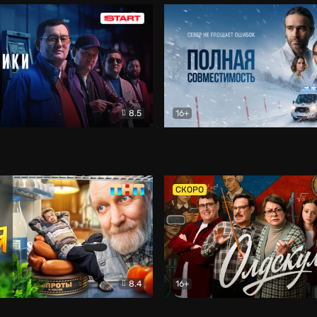
8.5
16+
и
Детектив
Полная совместимость
Др
СКОРО
8.4
16+