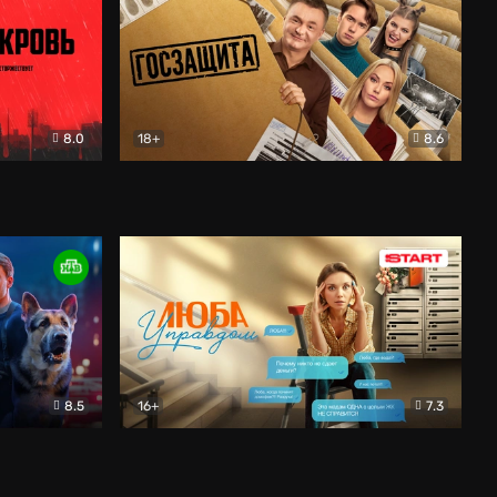
8.0
18+
8.6
вик
Госзащита
Комедия
8.5
16+
7.3
ектив
Люба Управдом
Комедия