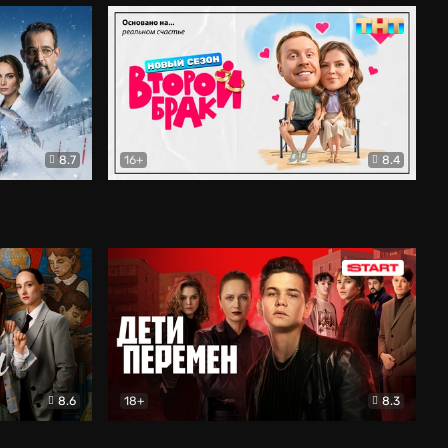
8.7
16+
8.4
ама
Второй брак
Комедия
8.6
18+
8.3