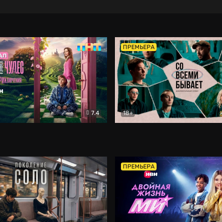
ПРЕМЬЕРА
7.4
18+
ране Чудес. Безумные приключения
Со всеми бывает
Фэнтези
Докумен
ПРЕМЬЕРА