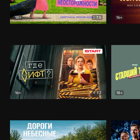
18+
7.5
16+
Свободна по неосторожности
Комедия
Простые и
16+
7.7
18+
Где лифт?
Комедия
Старший т