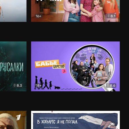
16+
8.1
льный
Папины дочки. Новые
Комедия
8.3
18+
8.6
Бабье царство
Детектив