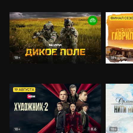
Кордон
Боевик
Афоня (202
ФИНАЛ СЕЗ
18+
18+
Дикое поле
Документальный
Инспектор 
19 АВГУСТА
18+
8.6
18+