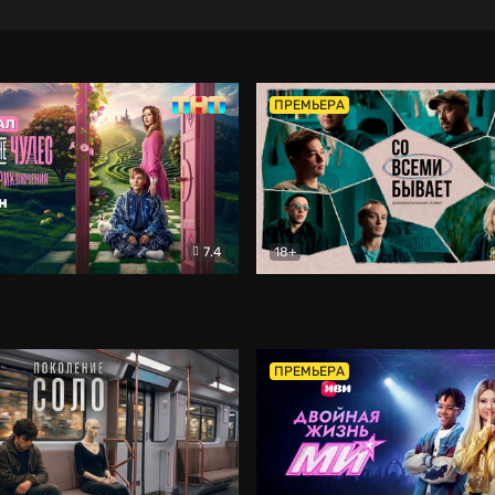
ПРЕМЬЕРА
7.4
18+
ране Чудес. Безумные приключения
Со всеми бывает
Фэнтези
Докумен
ПРЕМЬЕРА