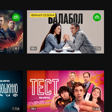
Дети перемен
Драма
ФИНАЛ СЕЗОНА
8.1
18+
7.6
тив
Балабол
Детектив
7.6
18+
6.6