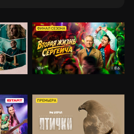
ФИНАЛ СЕЗОНА
18+
8.6
тальный
Вторая жизнь Сергеича
Комедия
ПРЕМЬЕРА