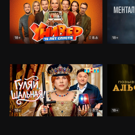
18+
8.6
18+
Универ. 15 лет спустя
Комедия
Менталист
18+
8.7
18+
Гуляй, шальная!
Комедия
Позывной 