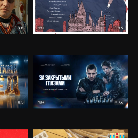
8.8
18+
8.9
ама
В «Хогвартс» я не попал
Документальный
8.5
18+
7.6
ьный
За закрытыми глазами
Детектив