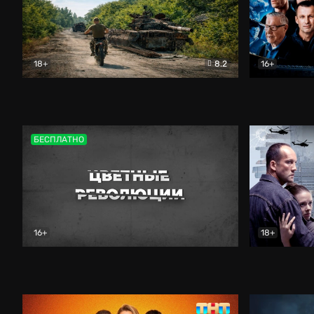
18+
8.2
16+
Дороги небесные
Документальный
Зенит навс
БЕСПЛАТНО
16+
18+
Цветные революции
Документальный
Возмездие