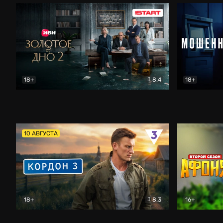
18+
8.4
18+
Золотое дно
Драма
Мошенник
10 АВГУСТА
18+
8.3
16+