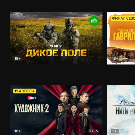
Кордон
Боевик
Афоня (202
ФИНАЛ СЕЗ
18+
18+
Дикое поле
Документальный
Инспектор 
19 АВГУСТА
18+
8.6
18+