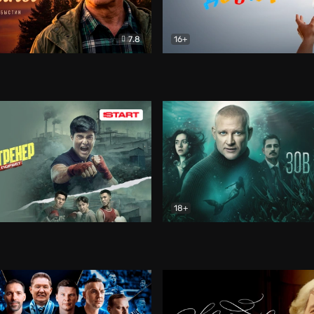
7.8
16+
стины
Драма
В круге добра
Документа
18+
ренер
Драма
Зов русалки
Детектив