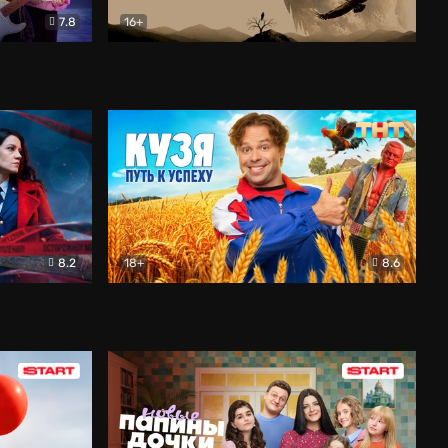
7.8
16+
ия
Птички
Документальный
8.2
18+
8.6
Детектив
Кузя. Путь к успеху
Комедия