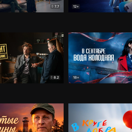
7.7
12+
Соло
Документальный
Двойная жизнь Ми
Комед
8.2
18+
на расследование. Тайный враг
Детектив
В сентябре вода холодная
Детектив