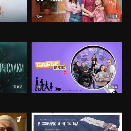
16+
8.1
льный
Папины дочки. Новые
Комедия
8.3
18+
8.6
Бабье царство
Детектив