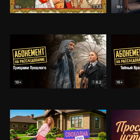
18+
7.3
18+
Очень древняя Русь
Комедия
Поколение 
18+
8.2
18+
Абонемент на расследование. Призраки прошлого
Абонемент 