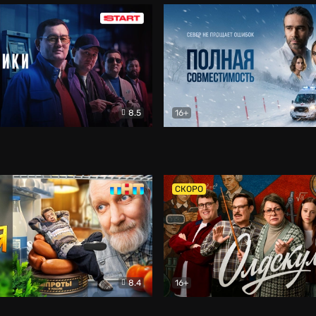
8.5
16+
и
Детектив
Полная совместимость
Др
СКОРО
8.4
16+