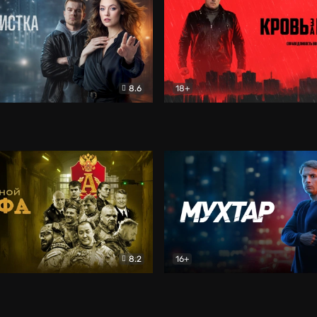
8.6
18+
ка
Детектив
Кровь за кровь (2026)
Бое
8.2
16+
«Альфа»
Боевик
Мухтар. Он вернулся
Дет