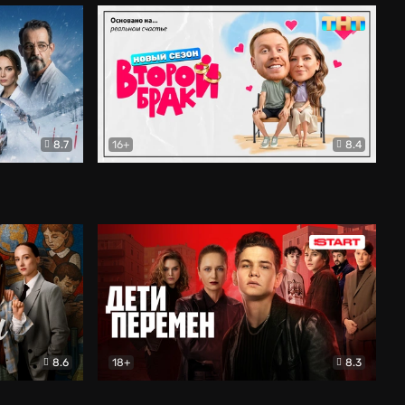
8.7
16+
8.4
ама
Второй брак
Комедия
8.6
18+
8.3