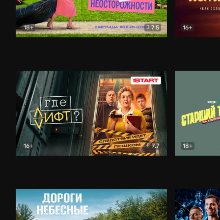
18+
7.5
16+
Свободна по неосторожности
Комедия
Простые и
16+
7.7
18+
Где лифт?
Комедия
Старший т