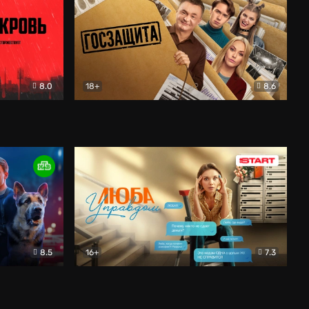
8.0
18+
8.6
вик
Госзащита
Комедия
8.5
16+
7.3
ектив
Люба Управдом
Комедия