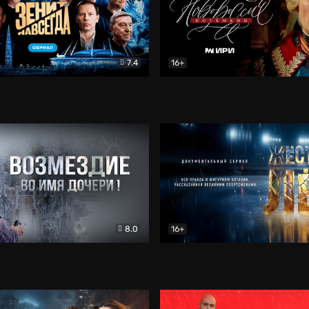
7.4
16+
егда. Сериал
Документальный
Новороссия. Потёмкин
Др
8.0
16+
Боевик
Жёсткий лёд
Документал