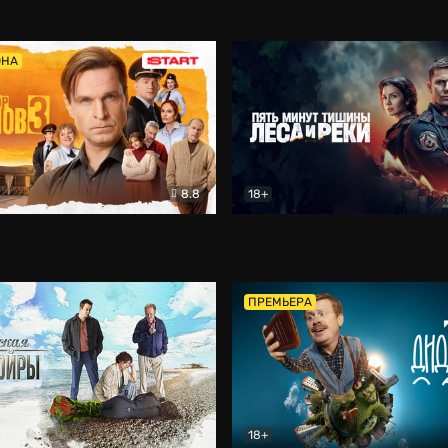
5)
Комедия
Олдскул
Комедия
ОНА
8.8
18+
Гаврилов
Комедия
Пять минут тишины
Детек
ПРЕМЬЕРА
18+