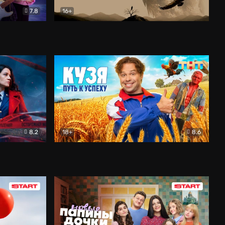
7.8
16+
ия
Птички
Документальный
8.2
18+
8.6
Детектив
Кузя. Путь к успеху
Комедия