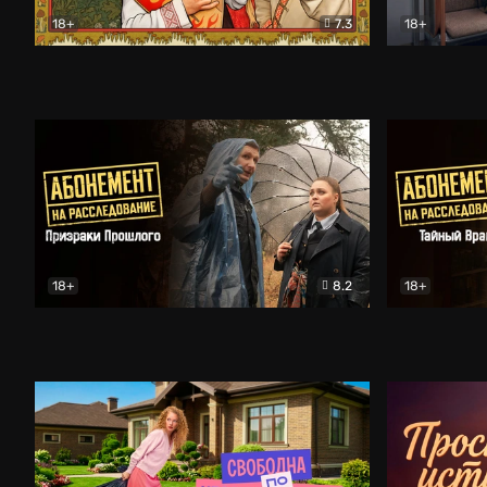
18+
7.3
18+
Очень древняя Русь
Комедия
Поколение 
18+
8.2
18+
Абонемент на расследование. Призраки прошлого
Абонемент 