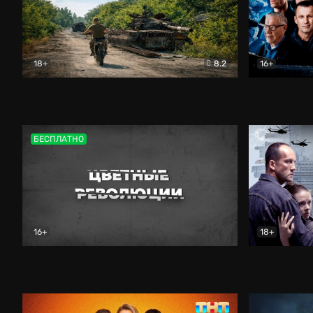
18+
8.2
16+
Дороги небесные
Документальный
Зенит навс
БЕСПЛАТНО
16+
18+
Цветные революции
Документальный
Возмездие