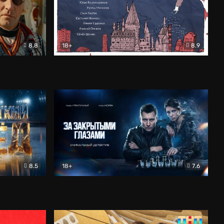
8.8
18+
8.9
ама
В «Хогвартс» я не попал
Документальный
8.5
18+
7.6
ьный
За закрытыми глазами
Детектив