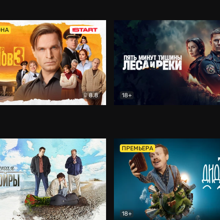
5)
Комедия
Олдскул
Комедия
ОНА
8.8
18+
Гаврилов
Комедия
Пять минут тишины
Детек
ПРЕМЬЕРА
18+