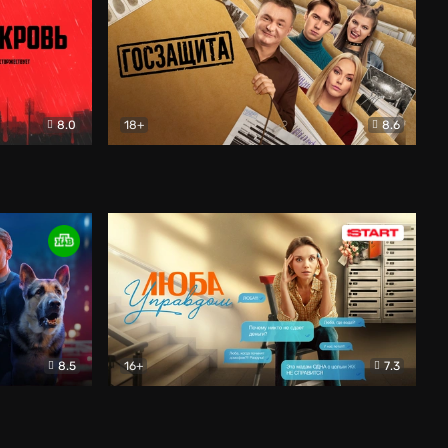
8.0
18+
8.6
вик
Госзащита
Комедия
8.5
16+
7.3
ектив
Люба Управдом
Комедия