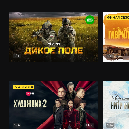
Кордон
Боевик
Афоня (202
ФИНАЛ СЕЗ
18+
18+
Дикое поле
Документальный
Инспектор 
19 АВГУСТА
18+
8.6
18+