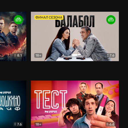
Дети перемен
Драма
ФИНАЛ СЕЗОНА
8.1
18+
7.6
тив
Балабол
Детектив
7.6
18+
6.6