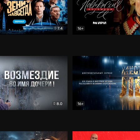
7.4
16+
егда. Сериал
Документальный
Новороссия. Потёмкин
Др
8.0
16+
Боевик
Жёсткий лёд
Документал