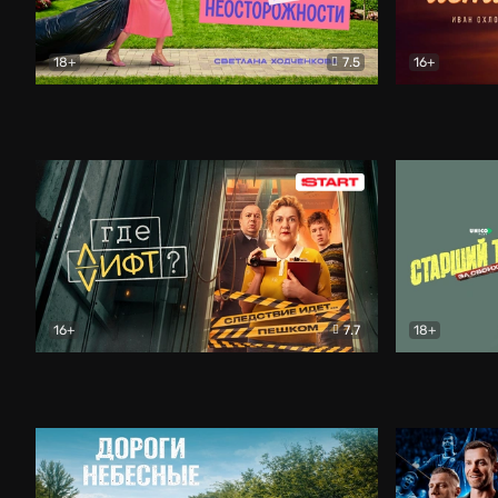
18+
7.5
16+
Свободна по неосторожности
Комедия
Простые и
16+
7.7
18+
Где лифт?
Комедия
Старший т