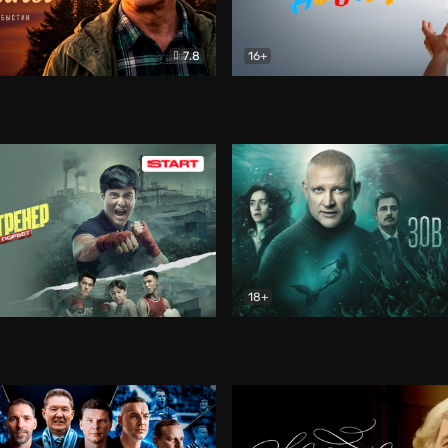
7.8
16+
стины
Драма
В круге добра
Документа
18+
ренер
Драма
Зов русалки
Детектив