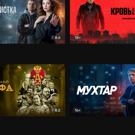
8.6
18+
ка
Детектив
Кровь за кровь (2026)
Бое
8.2
16+
«Альфа»
Боевик
Мухтар. Он вернулся
Дет