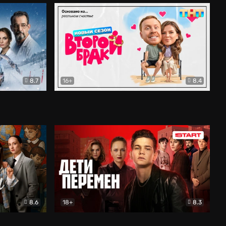
8.7
16+
8.4
ама
Второй брак
Комедия
8.6
18+
8.3