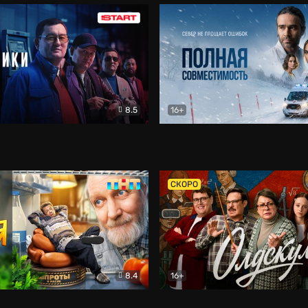
8.5
16+
и
Детектив
Полная совместимость
Др
СКОРО
8.4
16+