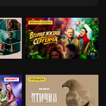
ФИНАЛ СЕЗОНА
18+
8.5
тальный
Вторая жизнь Сергеича
Комедия
ПРЕМЬЕРА