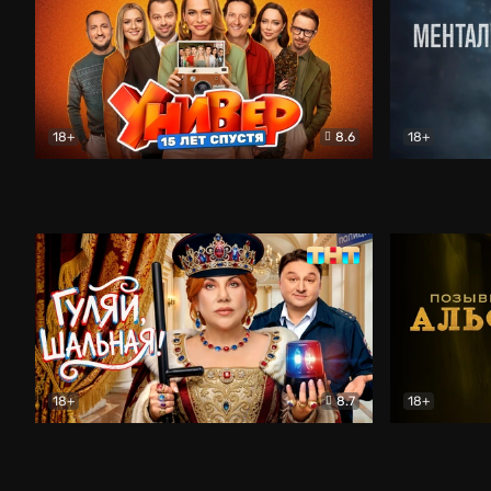
18+
8.6
18+
Универ. 15 лет спустя
Комедия
Менталист
18+
8.7
18+
Гуляй, шальная!
Комедия
Позывной 