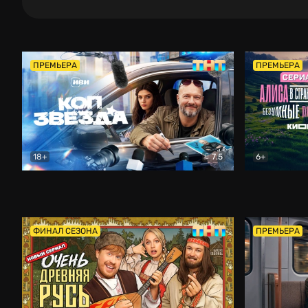
ПРЕМЬЕРА
ПРЕМЬЕРА
18+
7.5
6+
Коп-звезда
Комедия
Алиса в Ст
ФИНАЛ СЕЗОНА
ПРЕМЬЕРА