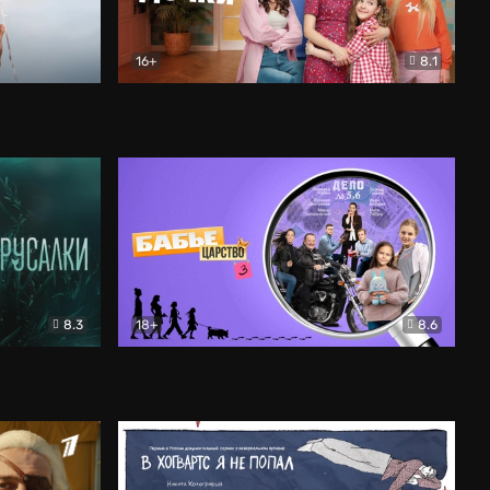
16+
8.1
льный
Папины дочки. Новые
Комедия
8.3
18+
8.6
Бабье царство
Детектив