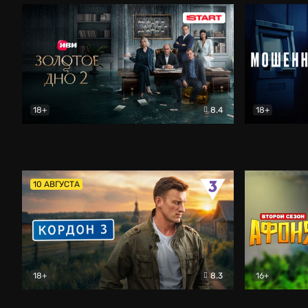
18+
8.4
18+
Золотое дно
Драма
Мошенник
10 АВГУСТА
18+
8.3
16+