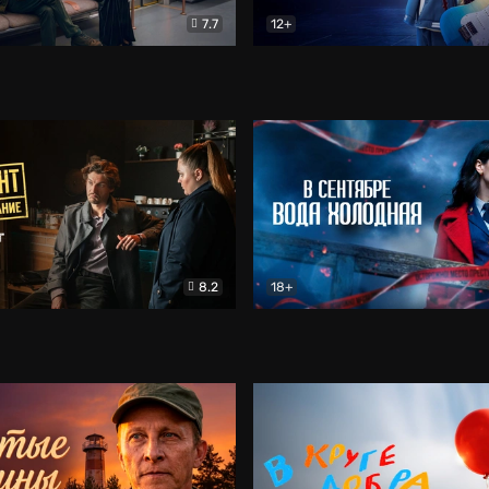
7.7
12+
Соло
Документальный
Двойная жизнь Ми
Комед
8.2
18+
на расследование. Тайный враг
Детектив
В сентябре вода холодная
Детектив