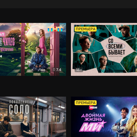
ПРЕМЬЕРА
7.4
18+
ране Чудес. Безумные приключения
Со всеми бывает
Фэнтези
Докумен
ПРЕМЬЕРА