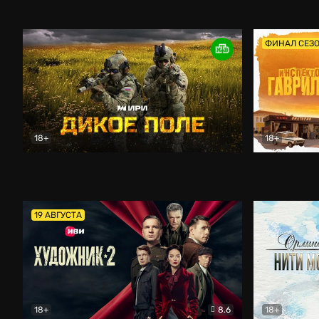
Кордон
Боевик
Афоня (202
ФИНАЛ СЕЗ
18+
18+
Дикое поле
Документальный
Инспектор 
19 АВГУСТА
18+
8.6
18+