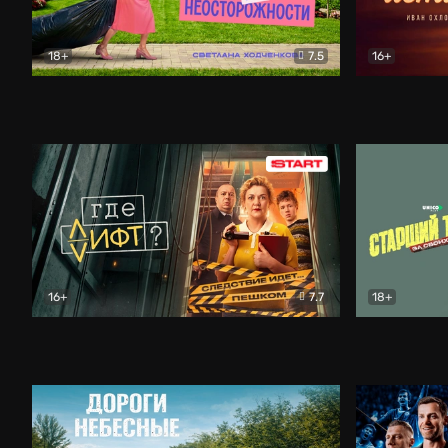
18+
7.5
16+
Свободна по неосторожности
Комедия
Простые и
16+
7.7
18+
Где лифт?
Комедия
Старший т