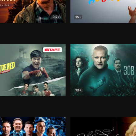
7.8
16+
стины
Драма
В круге добра
Документа
18+
ренер
Драма
Зов русалки
Детектив