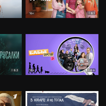
16+
8.1
льный
Папины дочки. Новые
Комедия
8.3
18+
8.6
Бабье царство
Детектив