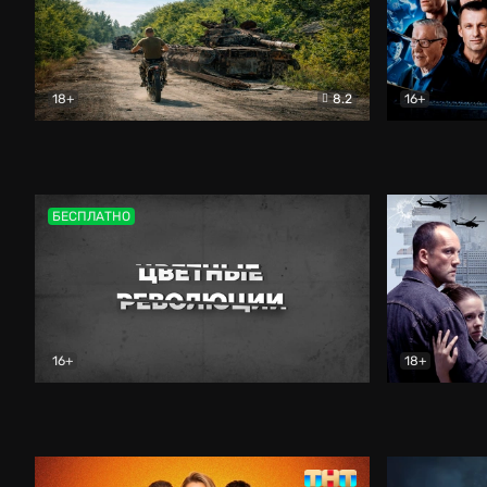
18+
8.2
16+
Дороги небесные
Документальный
Зенит навс
БЕСПЛАТНО
16+
18+
Цветные революции
Документальный
Возмездие