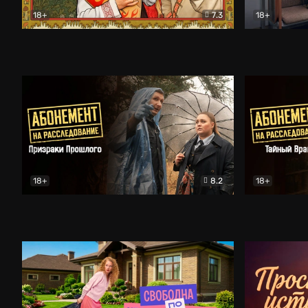
18+
7.3
18+
Очень древняя Русь
Комедия
Поколение 
18+
8.2
18+
Абонемент на расследование. Призраки прошлого
Абонемент 