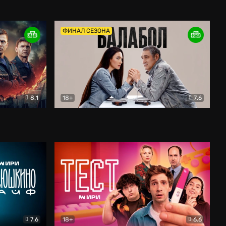
Дети перемен
Драма
ФИНАЛ СЕЗОНА
8.1
18+
7.6
тив
Балабол
Детектив
7.6
18+
6.6