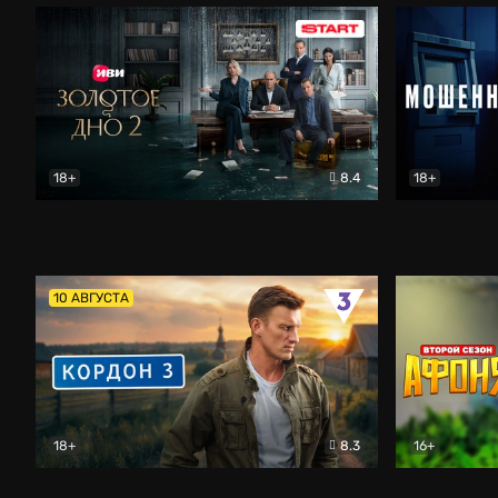
18+
8.4
18+
Золотое дно
Драма
Мошенник
10 АВГУСТА
18+
8.3
16+