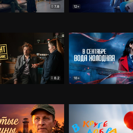
7.8
12+
Соло
Документальный
Двойная жизнь Ми
Комед
8.2
18+
на расследование. Тайный враг
Детектив
В сентябре вода холодная
Детектив