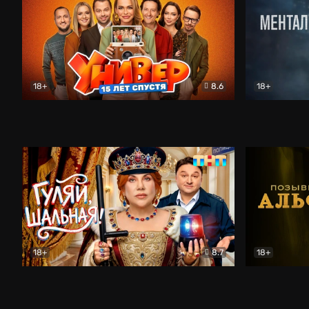
18+
8.6
18+
Универ. 15 лет спустя
Комедия
Менталист
18+
8.7
18+
Гуляй, шальная!
Комедия
Позывной 