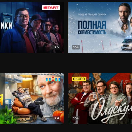
8.5
16+
и
Детектив
Полная совместимость
Др
СКОРО
8.4
16+