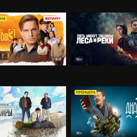
5)
Комедия
Олдскул
Комедия
ОНА
8.8
18+
Гаврилов
Комедия
Пять минут тишины
Детек
ПРЕМЬЕРА
18+