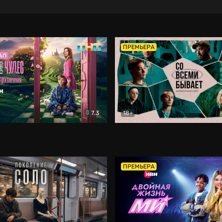
ПРЕМЬЕРА
7.3
18+
ране Чудес. Безумные приключения
Со всеми бывает
Фэнтези
Докумен
ПРЕМЬЕРА