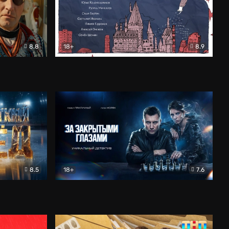
8.8
18+
8.9
ама
В «Хогвартс» я не попал
Документальный
8.5
18+
7.6
ьный
За закрытыми глазами
Детектив