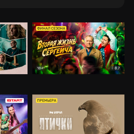
ФИНАЛ СЕЗОНА
18+
8.7
тальный
Вторая жизнь Сергеича
Комедия
ПРЕМЬЕРА