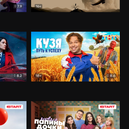
7.9
16+
ия
Птички
Документальный
8.2
18+
8.6
Детектив
Кузя. Путь к успеху
Комедия