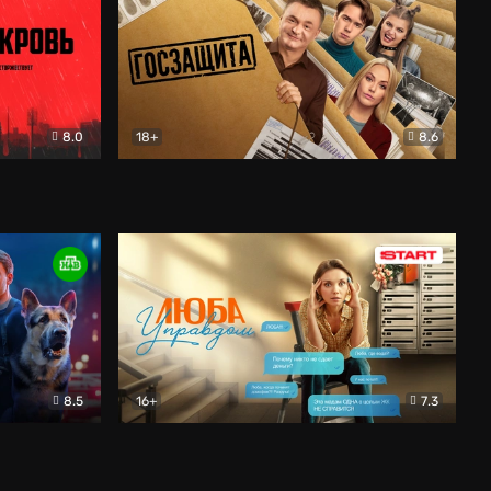
8.0
18+
8.6
вик
Госзащита
Комедия
8.5
16+
7.3
ектив
Люба Управдом
Комедия