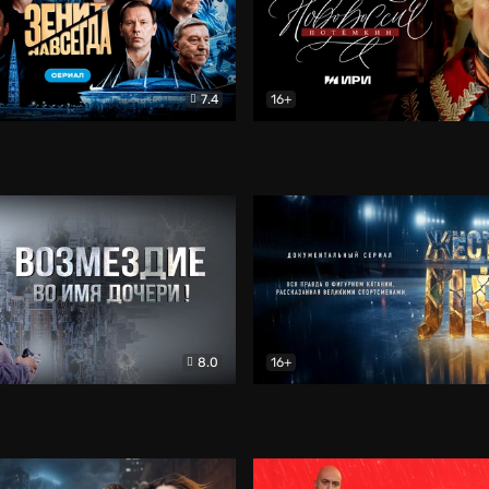
7.4
16+
егда. Сериал
Документальный
Новороссия. Потёмкин
Др
8.0
16+
Боевик
Жёсткий лёд
Документал