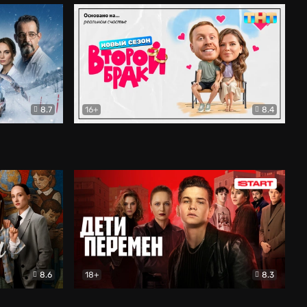
8.7
16+
8.4
ама
Второй брак
Комедия
8.6
18+
8.3