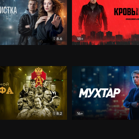
8.6
18+
ка
Детектив
Кровь за кровь (2026)
Бое
8.2
16+
«Альфа»
Боевик
Мухтар. Он вернулся
Дет