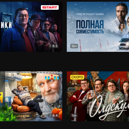
8.5
16+
и
Детектив
Полная совместимость
Др
СКОРО
8.4
16+