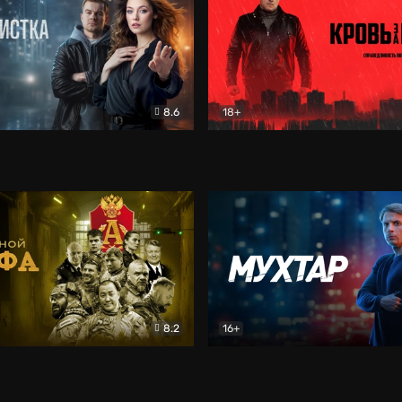
8.6
18+
ка
Детектив
Кровь за кровь (2026)
Бое
8.2
16+
«Альфа»
Боевик
Мухтар. Он вернулся
Дет