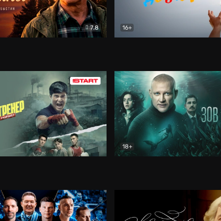
7.8
16+
стины
Драма
В круге добра
Документа
18+
ренер
Драма
Зов русалки
Детектив