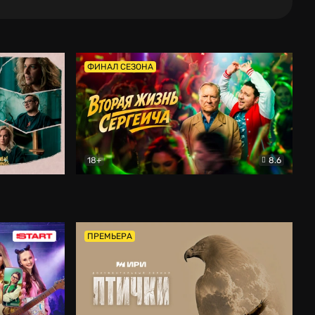
ФИНАЛ СЕЗОНА
18+
8.6
тальный
Вторая жизнь Сергеича
Комедия
ПРЕМЬЕРА