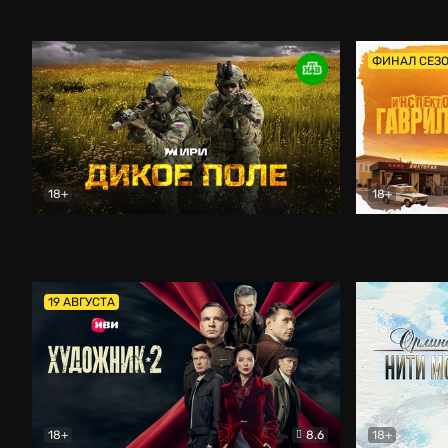
Кордон
Боевик
Афоня (202
ФИНАЛ СЕЗ
18+
18+
Дикое поле
Документальный
Инспектор 
19 АВГУСТА
18+
8.6
18+