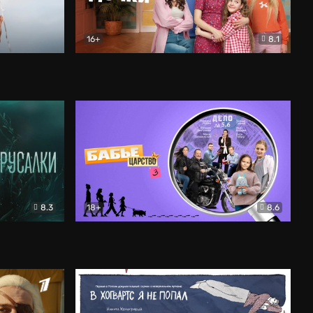
16+
8.1
льный
Папины дочки. Новые
Комедия
8.3
18+
8.6
Бабье царство
Детектив