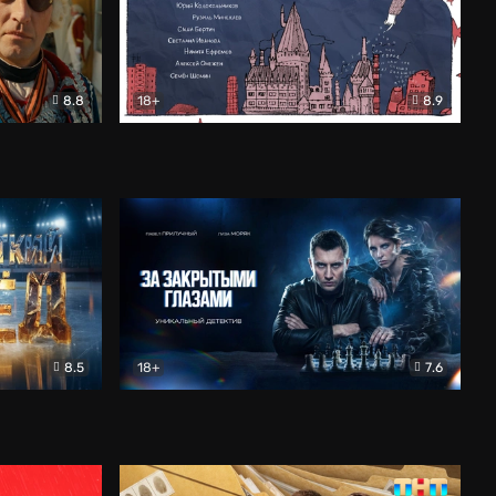
8.8
18+
8.9
ама
В «Хогвартс» я не попал
Документальный
8.5
18+
7.6
ьный
За закрытыми глазами
Детектив