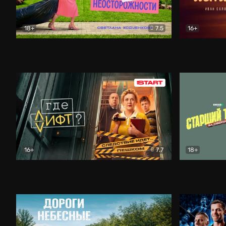
18+
7.5
16+
Свободна по неосторожности
Комедия
Простые и
16+
7.7
18+
Где лифт?
Комедия
Старший т