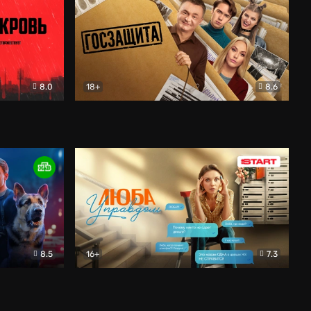
8.0
18+
8.6
вик
Госзащита
Комедия
8.5
16+
7.3
ектив
Люба Управдом
Комедия