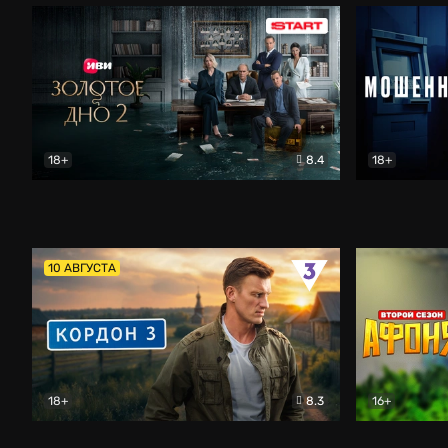
18+
8.4
18+
Золотое дно
Драма
Мошенник
10 АВГУСТА
18+
8.3
16+