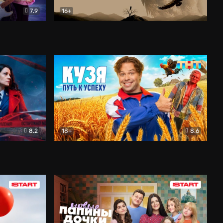
7.9
16+
ия
Птички
Документальный
8.2
18+
8.6
Детектив
Кузя. Путь к успеху
Комедия