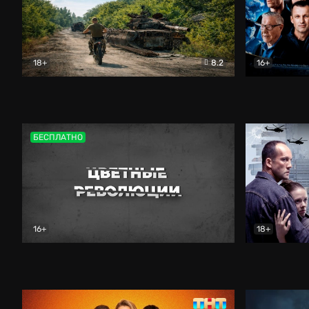
18+
8.2
16+
Дороги небесные
Документальный
Зенит навс
БЕСПЛАТНО
16+
18+
Цветные революции
Документальный
Возмездие