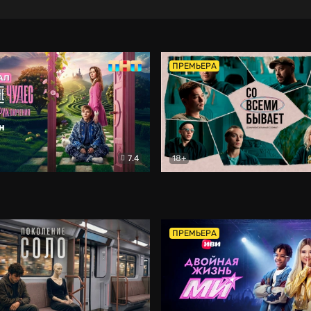
ПРЕМЬЕРА
7.4
18+
ране Чудес. Безумные приключения
Со всеми бывает
Фэнтези
Докумен
ПРЕМЬЕРА