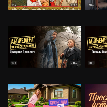
18+
7.3
18+
Очень древняя Русь
Комедия
Поколение 
18+
8.2
18+
Абонемент на расследование. Призраки прошлого
Абонемент 