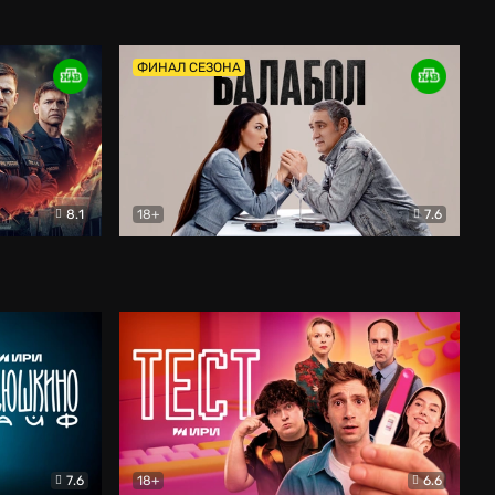
Дети перемен
Драма
ФИНАЛ СЕЗОНА
8.1
18+
7.6
тив
Балабол
Детектив
7.6
18+
6.6