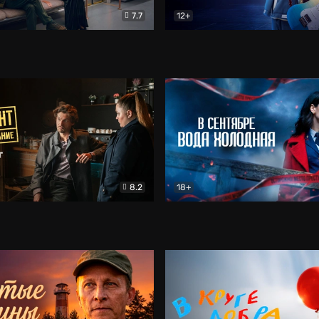
7.7
12+
Соло
Документальный
Двойная жизнь Ми
Комед
8.2
18+
на расследование. Тайный враг
Детектив
В сентябре вода холодная
Детектив