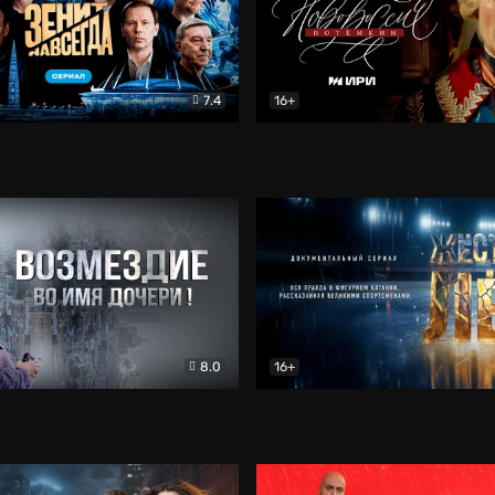
7.4
16+
егда. Сериал
Документальный
Новороссия. Потёмкин
Др
8.0
16+
Боевик
Жёсткий лёд
Документал