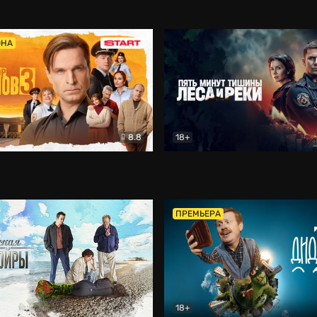
5)
Комедия
Олдскул
Комедия
ОНА
8.8
18+
Гаврилов
Комедия
Пять минут тишины
Детек
ПРЕМЬЕРА
18+