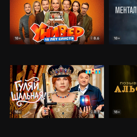
18+
8.6
18+
Универ. 15 лет спустя
Комедия
Менталист
18+
8.7
18+
Гуляй, шальная!
Комедия
Позывной 