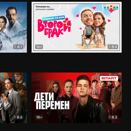
8.7
16+
8.4
ама
Второй брак
Комедия
8.6
18+
8.3