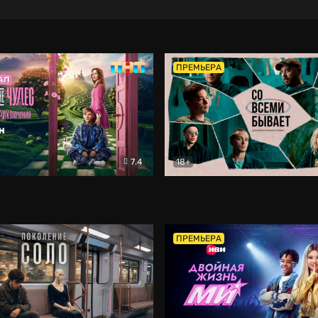
ПРЕМЬЕРА
7.4
18+
ране Чудес. Безумные приключения
Со всеми бывает
Фэнтези
Докумен
ПРЕМЬЕРА