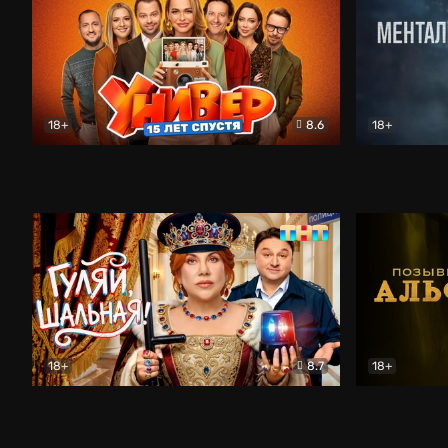
18+
8.6
18+
Универ. 15 лет спустя
Комедия
Менталист
18+
8.7
18+
Гуляй, шальная!
Комедия
Позывной 