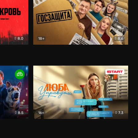
8.0
18+
8.6
вик
Госзащита
Комедия
8.5
16+
7.3
ектив
Люба Управдом
Комедия