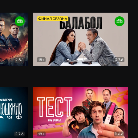
Дети перемен
Драма
ФИНАЛ СЕЗОНА
8.1
18+
7.6
тив
Балабол
Детектив
7.6
18+
6.6