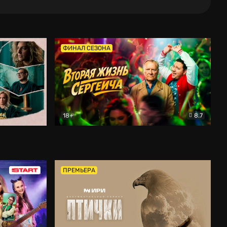
ФИНАЛ СЕЗОНА
18+
8.7
тальный
Вторая жизнь Сергеича
Комедия
ПРЕМЬЕРА