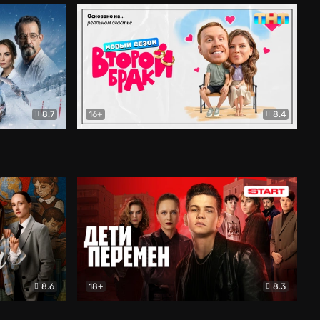
8.7
16+
8.4
ама
Второй брак
Комедия
8.6
18+
8.3