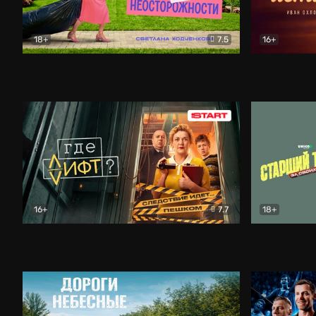
18+
7.5
16+
Свободна по неосторожности
Комедия
Простые и
16+
7.7
18+
Где лифт?
Комедия
Старший т