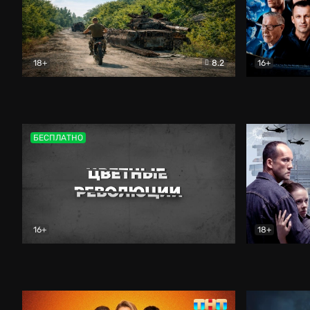
18+
8.2
16+
Дороги небесные
Документальный
Зенит навс
БЕСПЛАТНО
16+
18+
Цветные революции
Документальный
Возмездие