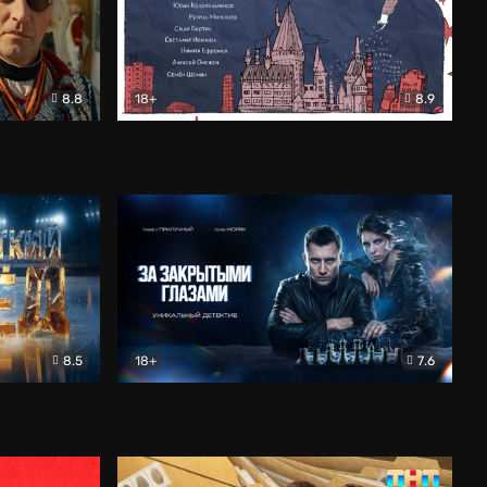
8.8
18+
8.9
ама
В «Хогвартс» я не попал
Документальный
8.5
18+
7.6
ьный
За закрытыми глазами
Детектив