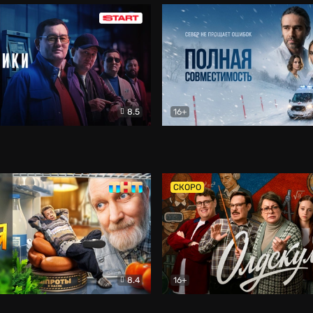
8.5
16+
и
Детектив
Полная совместимость
Др
СКОРО
8.4
16+