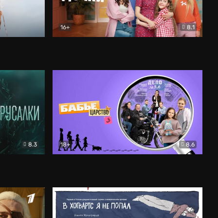
16+
8.1
льный
Папины дочки. Новые
Комедия
8.3
18+
8.6
Бабье царство
Детектив