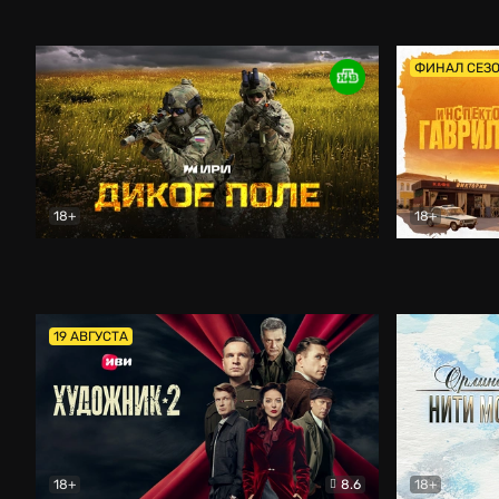
Кордон
Боевик
Афоня (202
ФИНАЛ СЕЗ
18+
18+
Дикое поле
Документальный
Инспектор 
19 АВГУСТА
18+
8.6
18+