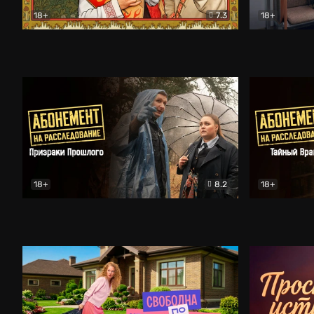
18+
7.3
18+
Очень древняя Русь
Комедия
Поколение 
18+
8.2
18+
Абонемент на расследование. Призраки прошлого
Абонемент 