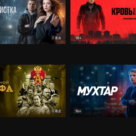
8.6
18+
ка
Детектив
Кровь за кровь (2026)
Бое
8.2
16+
«Альфа»
Боевик
Мухтар. Он вернулся
Дет