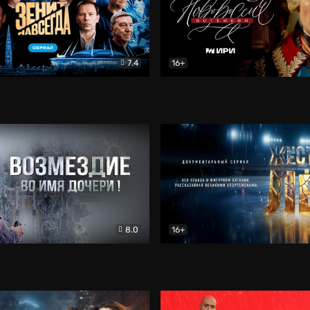
7.4
16+
егда. Сериал
Документальный
Новороссия. Потёмкин
Др
8.0
16+
Боевик
Жёсткий лёд
Документал