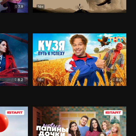
7.9
16+
ия
Птички
Документальный
8.2
18+
8.6
Детектив
Кузя. Путь к успеху
Комедия