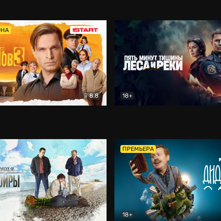
5)
Комедия
Олдскул
Комедия
ОНА
8.8
18+
Гаврилов
Комедия
Пять минут тишины
Детек
ПРЕМЬЕРА
18+