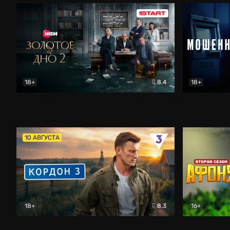
18+
8.4
18+
Золотое дно
Драма
Мошенник
10 АВГУСТА
18+
8.3
16+