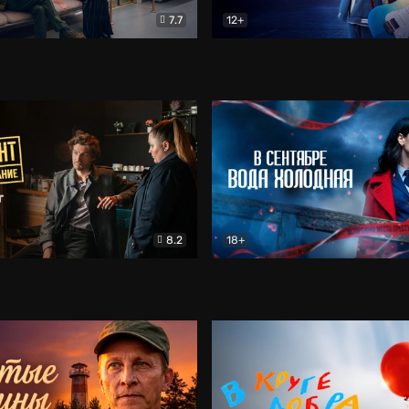
7.7
12+
Соло
Документальный
Двойная жизнь Ми
Комед
8.2
18+
на расследование. Тайный враг
Детектив
В сентябре вода холодная
Детектив