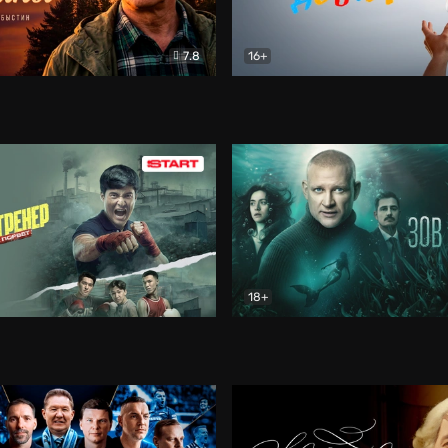
7.8
16+
стины
Драма
В круге добра
Документа
18+
ренер
Драма
Зов русалки
Детектив