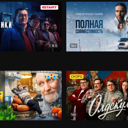
8.5
16+
и
Детектив
Полная совместимость
Др
СКОРО
8.4
16+