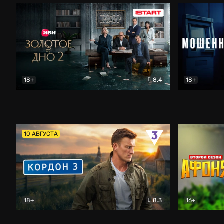
18+
8.4
18+
Золотое дно
Драма
Мошенник
10 АВГУСТА
18+
8.3
16+