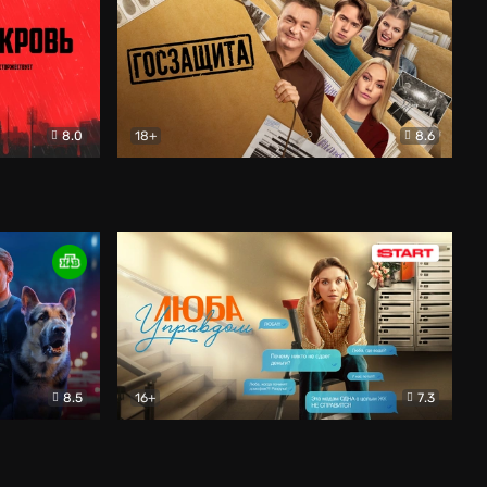
8.0
18+
8.6
вик
Госзащита
Комедия
8.5
16+
7.3
ектив
Люба Управдом
Комедия