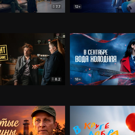
7.7
12+
Соло
Документальный
Двойная жизнь Ми
Комед
8.2
18+
на расследование. Тайный враг
Детектив
В сентябре вода холодная
Детектив