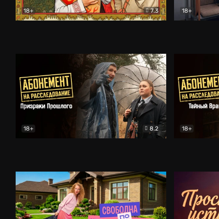
18+
7.3
18+
Очень древняя Русь
Комедия
Поколение 
18+
8.2
18+
Абонемент на расследование. Призраки прошлого
Абонемент 