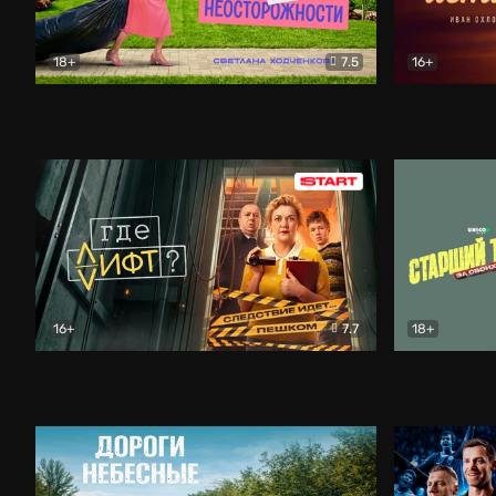
18+
7.5
16+
Свободна по неосторожности
Комедия
Простые и
16+
7.7
18+
Где лифт?
Комедия
Старший т