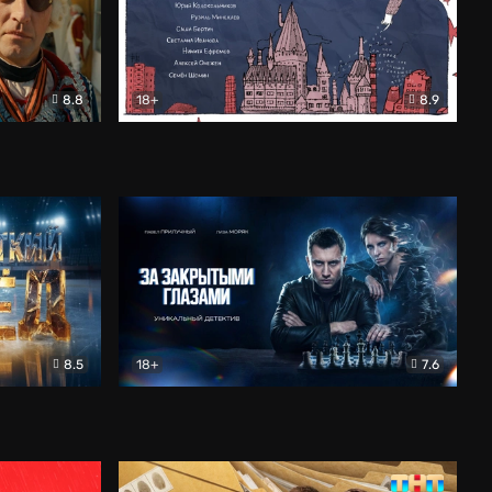
8.8
18+
8.9
ама
В «Хогвартс» я не попал
Документальный
8.5
18+
7.6
ьный
За закрытыми глазами
Детектив