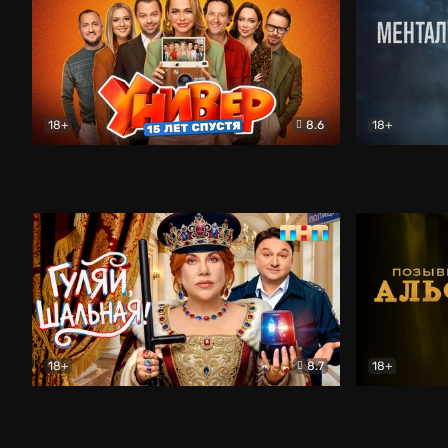
18+
8.6
18+
Универ. 15 лет спустя
Комедия
Менталист
18+
8.7
18+
Гуляй, шальная!
Комедия
Позывной 