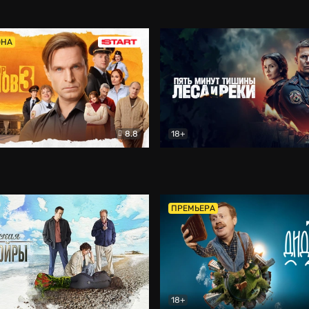
5)
Комедия
Олдскул
Комедия
ОНА
8.8
18+
Гаврилов
Комедия
Пять минут тишины
Детек
ПРЕМЬЕРА
18+