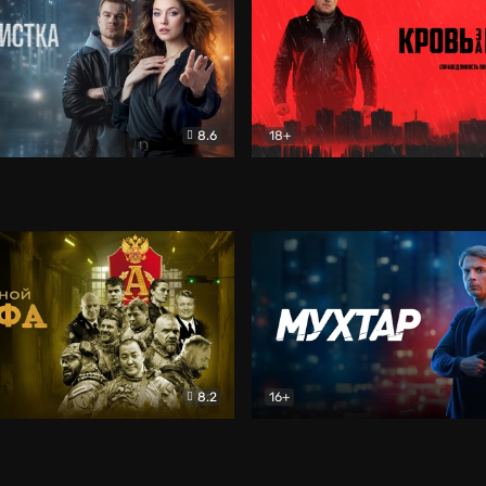
8.6
18+
ка
Детектив
Кровь за кровь (2026)
Бое
8.2
16+
«Альфа»
Боевик
Мухтар. Он вернулся
Дет