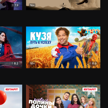
7.9
16+
ия
Птички
Документальный
8.2
18+
8.6
Детектив
Кузя. Путь к успеху
Комедия