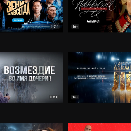
7.4
16+
егда. Сериал
Документальный
Новороссия. Потёмкин
Др
8.0
16+
Боевик
Жёсткий лёд
Документал