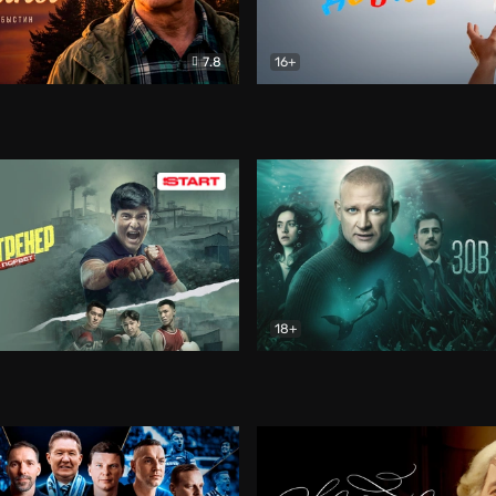
7.8
16+
стины
Драма
В круге добра
Документа
18+
ренер
Драма
Зов русалки
Детектив