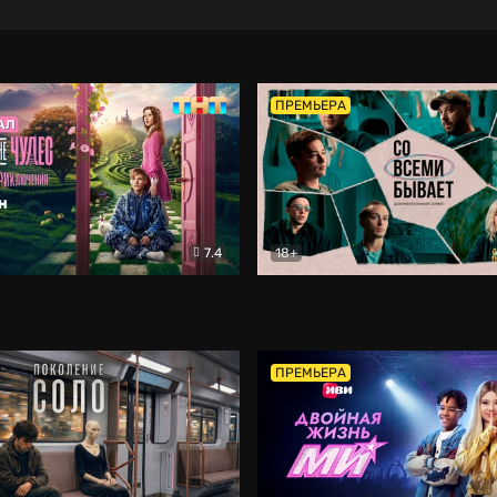
ПРЕМЬЕРА
7.4
18+
ране Чудес. Безумные приключения
Со всеми бывает
Фэнтези
Докумен
ПРЕМЬЕРА