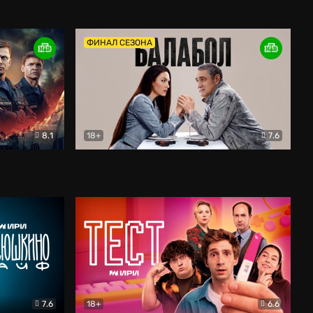
Дети перемен
Драма
ФИНАЛ СЕЗОНА
8.1
18+
7.6
тив
Балабол
Детектив
7.6
18+
6.6