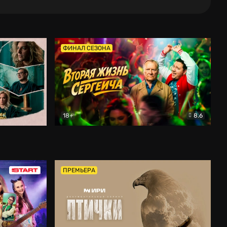
ФИНАЛ СЕЗОНА
18+
8.6
тальный
Вторая жизнь Сергеича
Комедия
ПРЕМЬЕРА