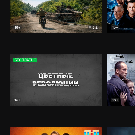
18+
8.2
16+
Дороги небесные
Документальный
Зенит навс
БЕСПЛАТНО
16+
18+
Цветные революции
Документальный
Возмездие