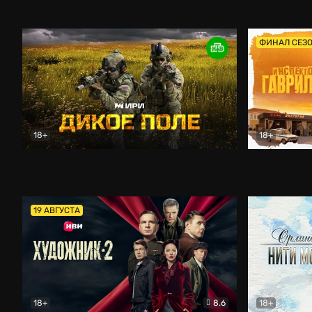
Кордон
Боевик
Афоня (202
ФИНАЛ СЕЗ
18+
18+
Дикое поле
Документальный
Инспектор 
19 АВГУСТА
18+
8.6
18+