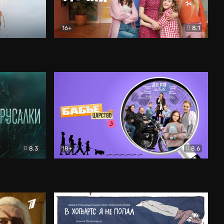
16+
8.1
льный
Папины дочки. Новые
Комедия
8.3
18+
8.6
Бабье царство
Детектив