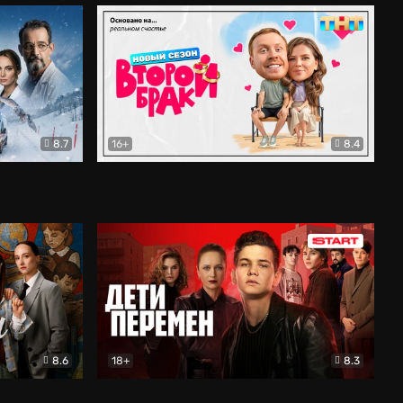
8.7
16+
8.4
ама
Второй брак
Комедия
8.6
18+
8.3