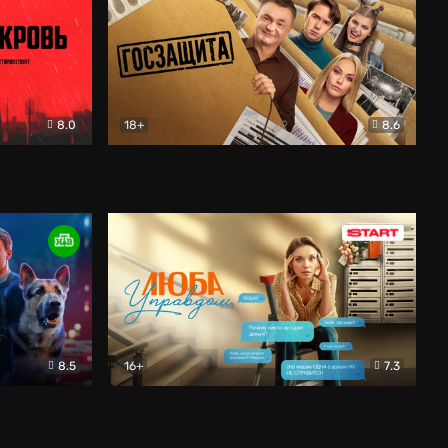
8.0
18+
8.6
вик
Госзащита
Комедия
8.5
16+
7.3
ектив
Люба Управдом
Комедия