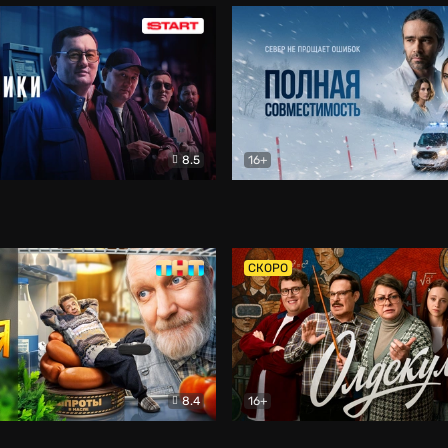
8.5
16+
и
Детектив
Полная совместимость
Др
СКОРО
8.4
16+