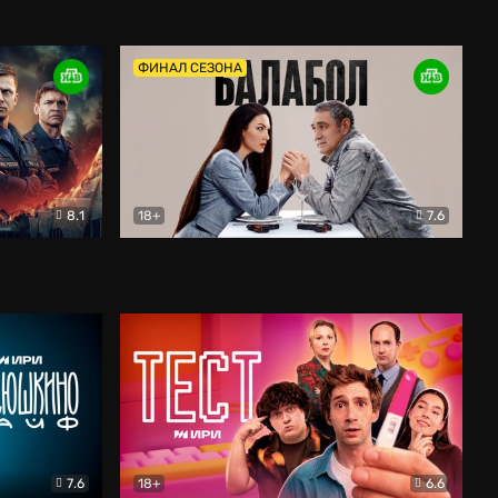
Дети перемен
Драма
ФИНАЛ СЕЗОНА
8.1
18+
7.6
тив
Балабол
Детектив
7.6
18+
6.6