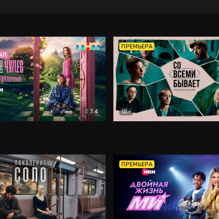
ПРЕМЬЕРА
7.4
18+
ране Чудес. Безумные приключения
Со всеми бывает
Фэнтези
Докумен
ПРЕМЬЕРА