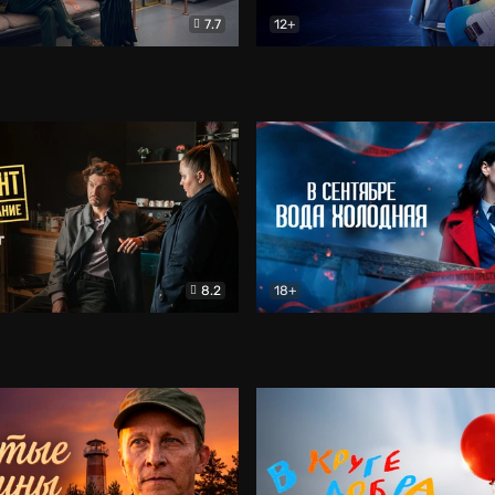
7.7
12+
Соло
Документальный
Двойная жизнь Ми
Комед
8.2
18+
на расследование. Тайный враг
Детектив
В сентябре вода холодная
Детектив