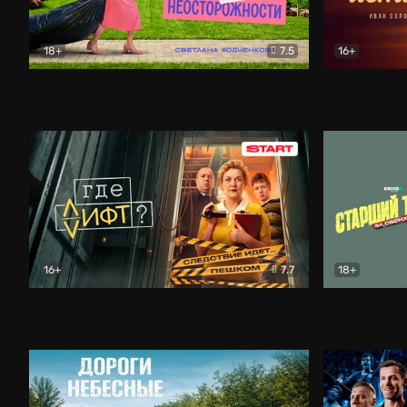
18+
7.5
16+
Свободна по неосторожности
Комедия
Простые и
16+
7.7
18+
Где лифт?
Комедия
Старший т