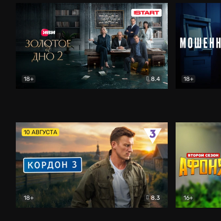
18+
8.4
18+
Золотое дно
Драма
Мошенник
10 АВГУСТА
18+
8.3
16+