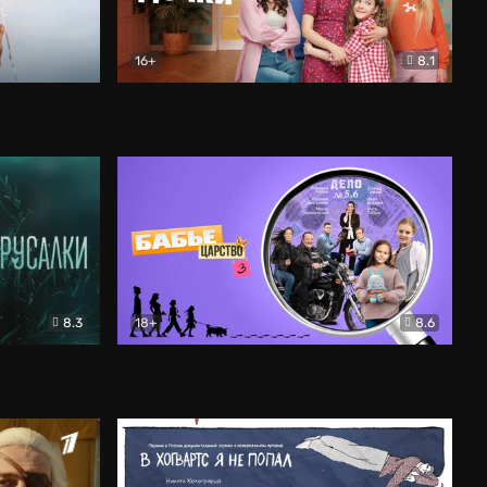
16+
8.1
льный
Папины дочки. Новые
Комедия
8.3
18+
8.6
Бабье царство
Детектив