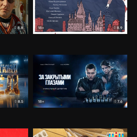
8.8
18+
8.9
ама
В «Хогвартс» я не попал
Документальный
8.5
18+
7.6
ьный
За закрытыми глазами
Детектив