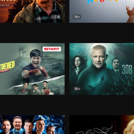
7.8
16+
стины
Драма
В круге добра
Документа
18+
ренер
Драма
Зов русалки
Детектив