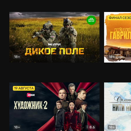
Кордон
Боевик
Афоня (202
ФИНАЛ СЕЗ
18+
18+
Дикое поле
Документальный
Инспектор 
19 АВГУСТА
18+
8.6
18+