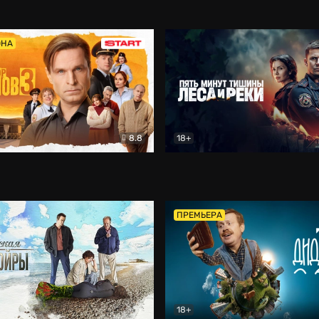
5)
Комедия
Олдскул
Комедия
ОНА
8.8
18+
Гаврилов
Комедия
Пять минут тишины
Детек
ПРЕМЬЕРА
18+