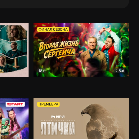
ФИНАЛ СЕЗОНА
18+
8.6
тальный
Вторая жизнь Сергеича
Комедия
ПРЕМЬЕРА