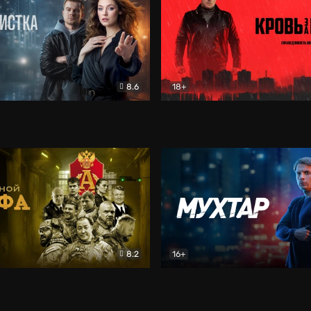
8.6
18+
ка
Детектив
Кровь за кровь (2026)
Бое
8.2
16+
«Альфа»
Боевик
Мухтар. Он вернулся
Дет