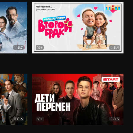
8.7
16+
8.4
ама
Второй брак
Комедия
8.6
18+
8.3