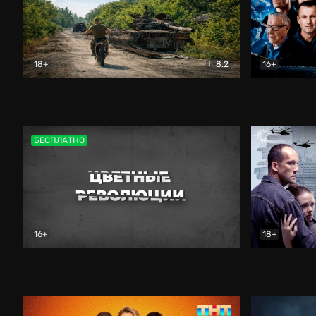
18+
8.2
16+
Дороги небесные
Документальный
Зенит навс
БЕСПЛАТНО
16+
18+
Цветные революции
Документальный
Возмездие