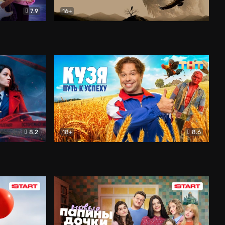
7.9
16+
ия
Птички
Документальный
8.2
18+
8.6
Детектив
Кузя. Путь к успеху
Комедия