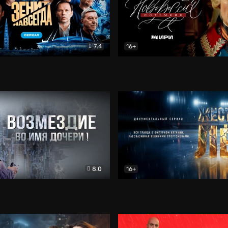
7.4
16+
егда. Сериал
Документальный
Новороссия. Потёмкин
Др
8.0
16+
Боевик
Жёсткий лёд
Документал