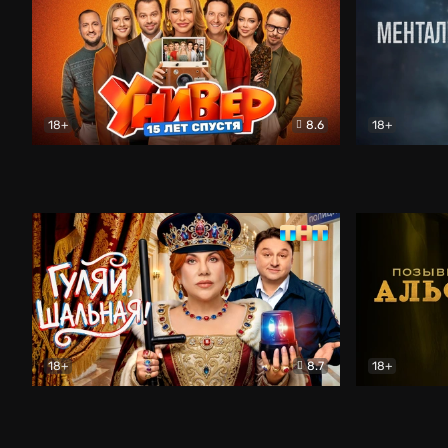
18+
8.6
18+
Универ. 15 лет спустя
Комедия
Менталист
18+
8.7
18+
Гуляй, шальная!
Комедия
Позывной 