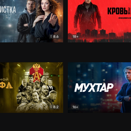
8.6
18+
ка
Детектив
Кровь за кровь (2026)
Бое
8.2
16+
«Альфа»
Боевик
Мухтар. Он вернулся
Дет