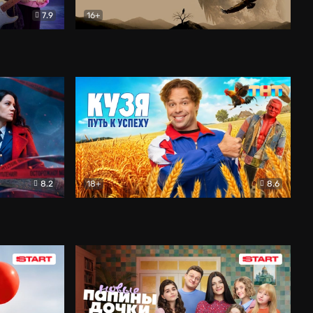
7.9
16+
ия
Птички
Документальный
8.2
18+
8.6
Детектив
Кузя. Путь к успеху
Комедия