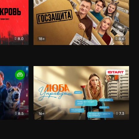
8.0
18+
8.6
вик
Госзащита
Комедия
8.5
16+
7.3
ектив
Люба Управдом
Комедия