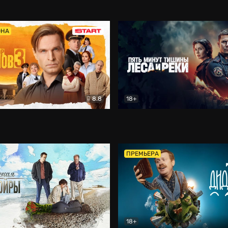
5)
Комедия
Олдскул
Комедия
ОНА
8.8
18+
Гаврилов
Комедия
Пять минут тишины
Детек
ПРЕМЬЕРА
18+