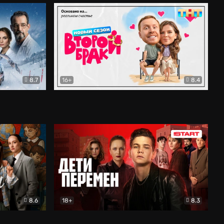
8.7
16+
8.4
ама
Второй брак
Комедия
8.6
18+
8.3