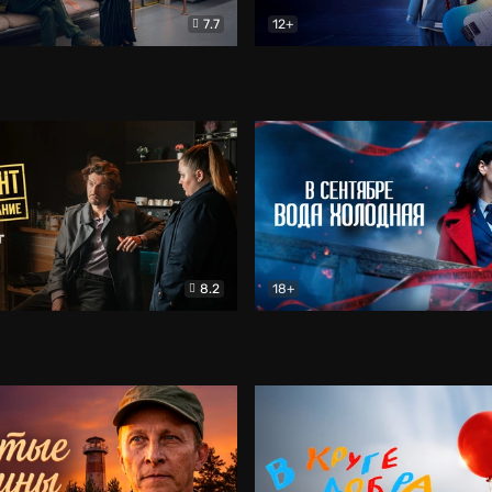
7.7
12+
Соло
Документальный
Двойная жизнь Ми
Комед
8.2
18+
на расследование. Тайный враг
Детектив
В сентябре вода холодная
Детектив