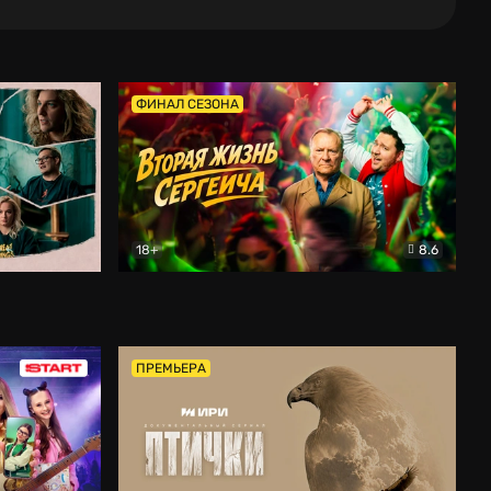
ФИНАЛ СЕЗОНА
18+
8.6
тальный
Вторая жизнь Сергеича
Комедия
ПРЕМЬЕРА