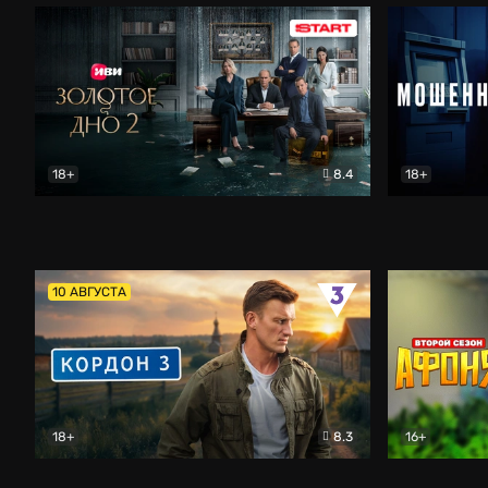
18+
8.4
18+
Золотое дно
Драма
Мошенник
10 АВГУСТА
18+
8.3
16+