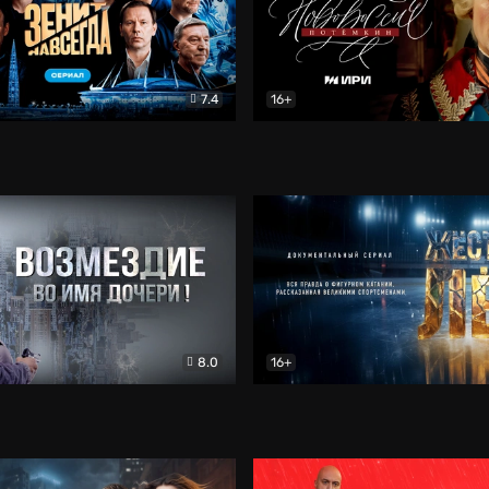
7.4
16+
егда. Сериал
Документальный
Новороссия. Потёмкин
Др
8.0
16+
Боевик
Жёсткий лёд
Документал