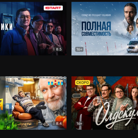
8.5
16+
и
Детектив
Полная совместимость
Др
СКОРО
8.4
16+