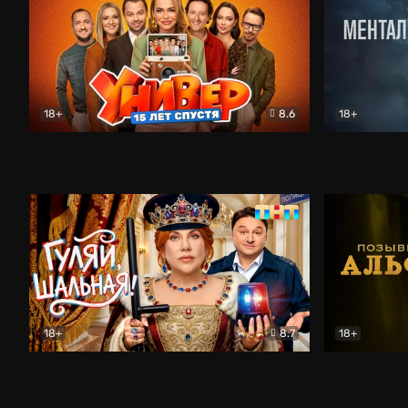
18+
8.6
18+
Универ. 15 лет спустя
Комедия
Менталист
18+
8.7
18+
Гуляй, шальная!
Комедия
Позывной 