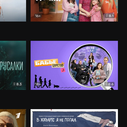
16+
8.1
льный
Папины дочки. Новые
Комедия
8.3
18+
8.6
Бабье царство
Детектив