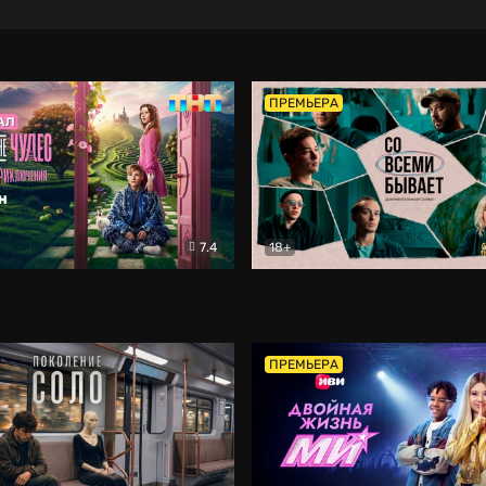
ПРЕМЬЕРА
7.4
18+
ране Чудес. Безумные приключения
Со всеми бывает
Фэнтези
Докумен
ПРЕМЬЕРА