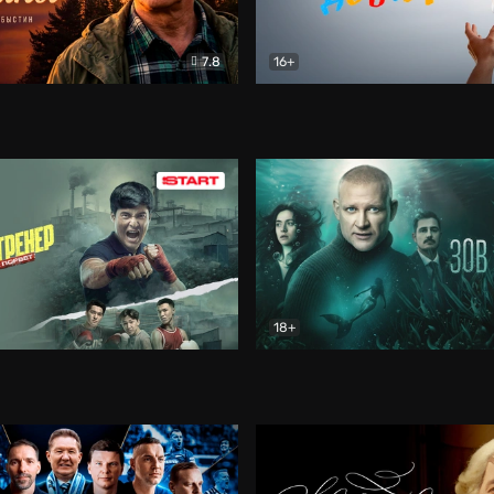
7.8
16+
стины
Драма
В круге добра
Документа
18+
ренер
Драма
Зов русалки
Детектив