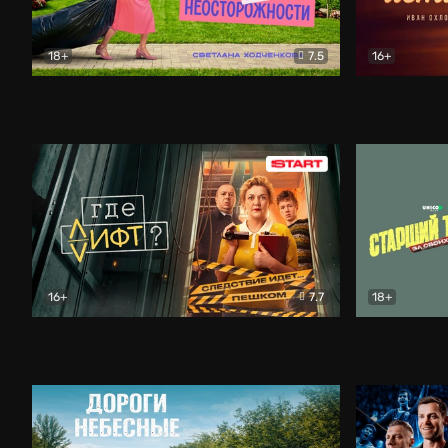
18+
7.5
16+
Свободна по неосторожности
Комедия
Простые и
16+
7.7
18+
Где лифт?
Комедия
Старший т