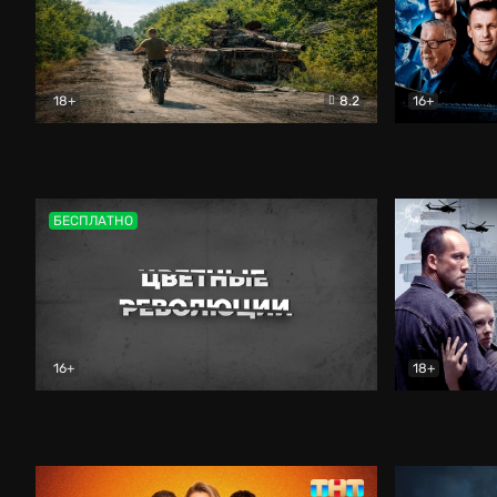
18+
8.2
16+
Дороги небесные
Документальный
Зенит навс
БЕСПЛАТНО
16+
18+
Цветные революции
Документальный
Возмездие