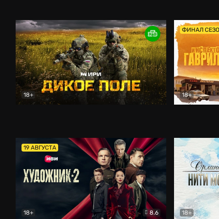
Кордон
Боевик
Афоня (202
ФИНАЛ СЕЗ
18+
18+
Дикое поле
Документальный
Инспектор 
19 АВГУСТА
18+
8.6
18+