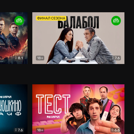
Дети перемен
Драма
ФИНАЛ СЕЗОНА
8.1
18+
7.6
тив
Балабол
Детектив
7.6
18+
6.6