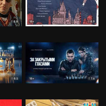
8.8
18+
8.9
ама
В «Хогвартс» я не попал
Документальный
8.5
18+
7.6
ьный
За закрытыми глазами
Детектив