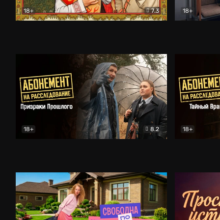
18+
7.3
18+
Очень древняя Русь
Комедия
Поколение 
18+
8.2
18+
Абонемент на расследование. Призраки прошлого
Абонемент 