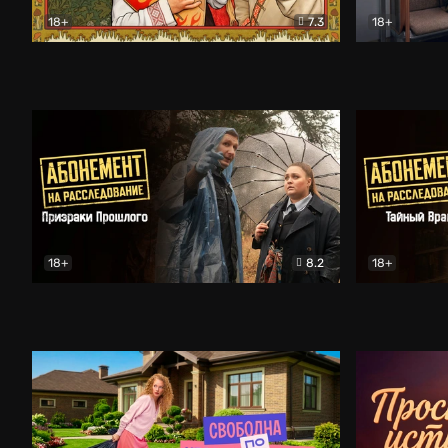
18+
7.3
18+
Очень древняя Русь
Комедия
Поколение 
18+
8.2
18+
Абонемент на расследование. Призраки прошлого
Абонемент 