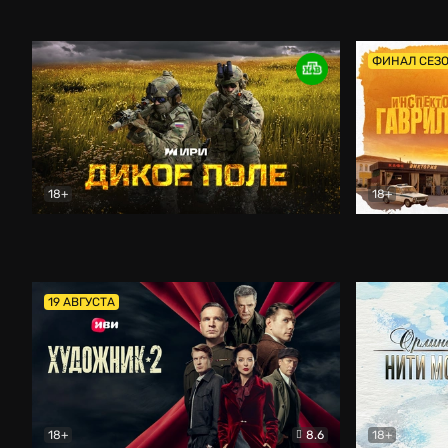
Кордон
Боевик
Афоня (202
ФИНАЛ СЕЗ
18+
18+
Дикое поле
Документальный
Инспектор 
19 АВГУСТА
18+
8.6
18+