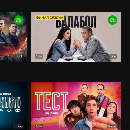
Дети перемен
Драма
ФИНАЛ СЕЗОНА
8.1
18+
7.6
тив
Балабол
Детектив
7.6
18+
6.6