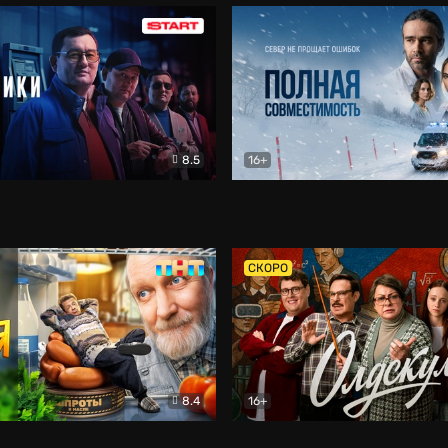
8.5
16+
и
Детектив
Полная совместимость
Др
СКОРО
8.4
16+