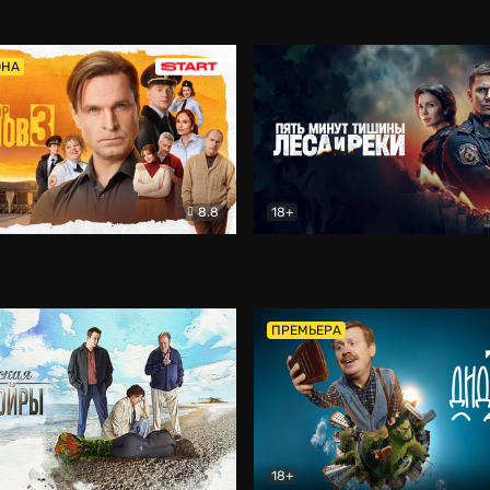
5)
Комедия
Олдскул
Комедия
ОНА
8.8
18+
Гаврилов
Комедия
Пять минут тишины
Детек
ПРЕМЬЕРА
18+