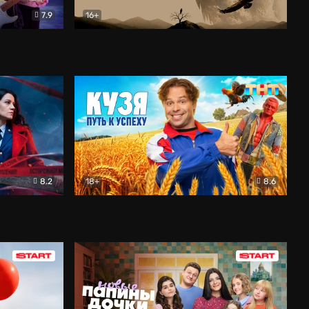
7.9
16+
ия
Птички
Документальный
8.2
18+
8.6
Детектив
Кузя. Путь к успеху
Комедия