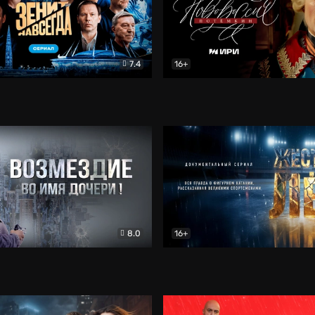
7.4
16+
егда. Сериал
Документальный
Новороссия. Потёмкин
Др
8.0
16+
Боевик
Жёсткий лёд
Документал