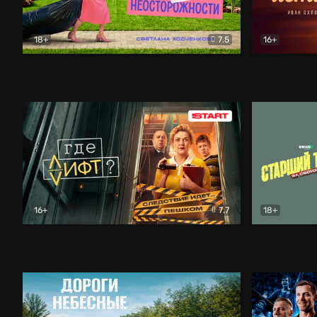
18+
7.5
16+
Свободна по неосторожности
Комедия
Простые и
16+
7.7
18+
Где лифт?
Комедия
Старший т