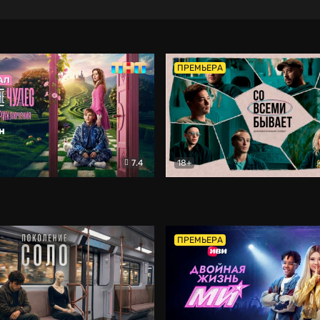
ПРЕМЬЕРА
7.4
18+
ране Чудес. Безумные приключения
Со всеми бывает
Фэнтези
Докумен
ПРЕМЬЕРА