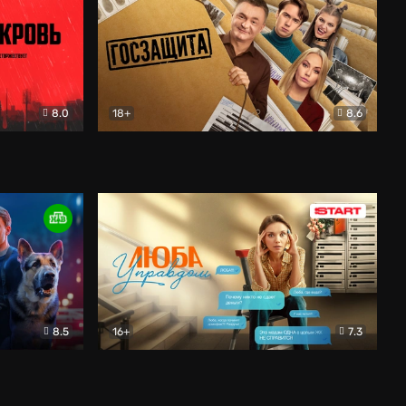
8.0
18+
8.6
вик
Госзащита
Комедия
8.5
16+
7.3
ектив
Люба Управдом
Комедия