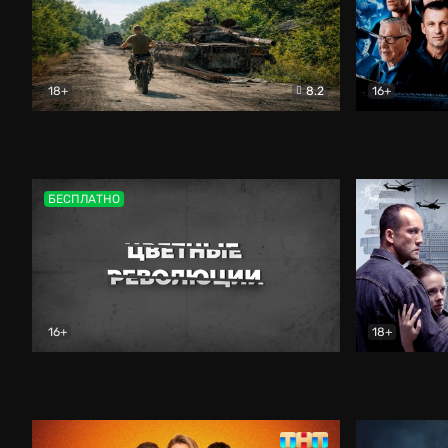
18+
8.2
16+
Дороги небесные
Документальный
Зенит навс
БЕСПЛАТНО
16+
18+
Цветные революции
Документальный
Возмездие