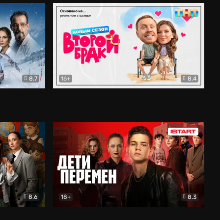
8.7
16+
8.4
ама
Второй брак
Комедия
8.6
18+
8.3