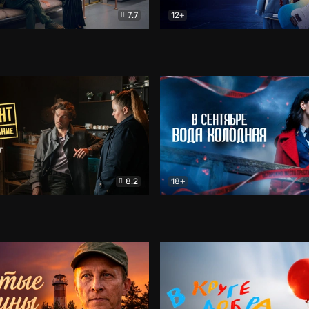
7.7
12+
Соло
Документальный
Двойная жизнь Ми
Комед
8.2
18+
на расследование. Тайный враг
Детектив
В сентябре вода холодная
Детектив