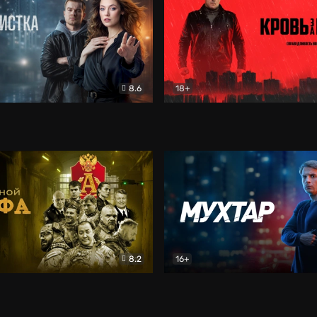
8.6
18+
ка
Детектив
Кровь за кровь (2026)
Бое
8.2
16+
«Альфа»
Боевик
Мухтар. Он вернулся
Дет