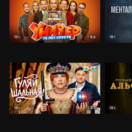
18+
8.6
18+
Универ. 15 лет спустя
Комедия
Менталист
18+
8.7
18+
Гуляй, шальная!
Комедия
Позывной 