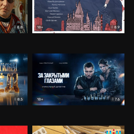
8.8
18+
8.9
ама
В «Хогвартс» я не попал
Документальный
8.5
18+
7.6
ьный
За закрытыми глазами
Детектив