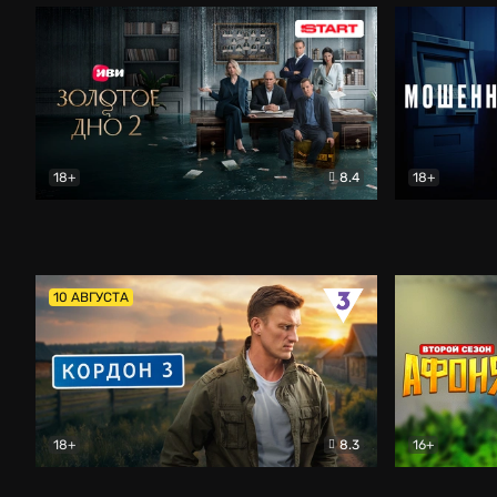
18+
8.4
18+
Золотое дно
Драма
Мошенник
10 АВГУСТА
18+
8.3
16+