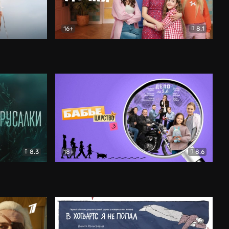
16+
8.1
льный
Папины дочки. Новые
Комедия
8.3
18+
8.6
Бабье царство
Детектив