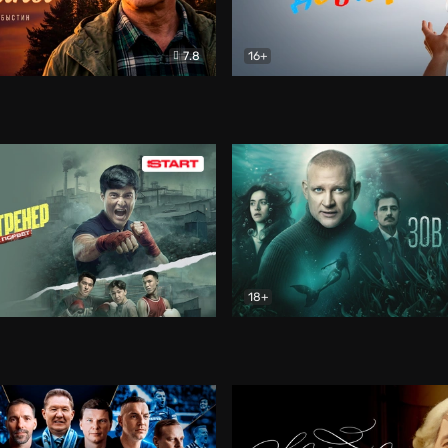
7.8
16+
стины
Драма
В круге добра
Документа
18+
ренер
Драма
Зов русалки
Детектив