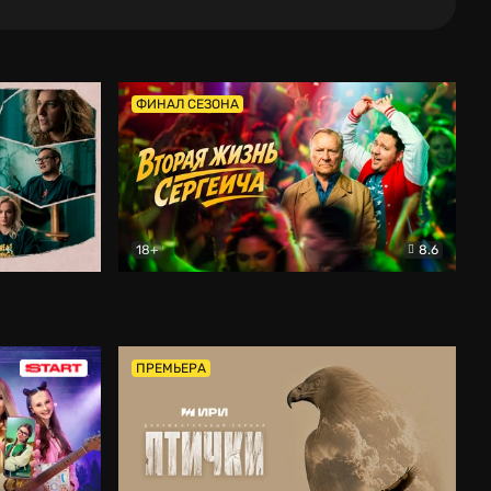
ФИНАЛ СЕЗОНА
18+
8.6
тальный
Вторая жизнь Сергеича
Комедия
ПРЕМЬЕРА