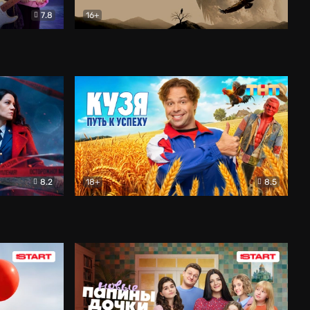
7.8
16+
ия
Птички
Документальный
8.2
18+
8.5
Детектив
Кузя. Путь к успеху
Комедия