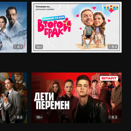
8.7
16+
8.4
ама
Второй брак
Комедия
8.6
18+
8.3