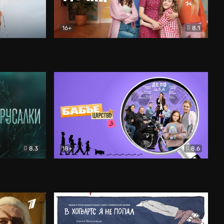
16+
8.1
льный
Папины дочки. Новые
Комедия
8.3
18+
8.6
Бабье царство
Детектив