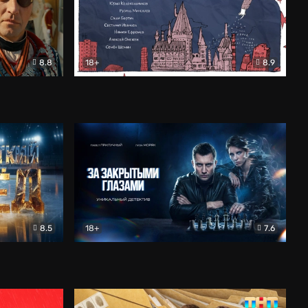
8.8
18+
8.9
ама
В «Хогвартс» я не попал
Документальный
8.5
18+
7.6
ьный
За закрытыми глазами
Детектив