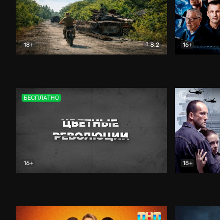
18+
8.2
16+
Дороги небесные
Документальный
Зенит навс
БЕСПЛАТНО
16+
18+
Цветные революции
Документальный
Возмездие