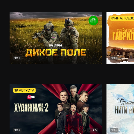
Кордон
Боевик
Афоня (202
ФИНАЛ СЕЗ
18+
18+
Дикое поле
Документальный
Инспектор 
19 АВГУСТА
18+
8.6
18+