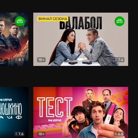
Дети перемен
Драма
ФИНАЛ СЕЗОНА
8.1
18+
7.6
тив
Балабол
Детектив
7.6
18+
6.6