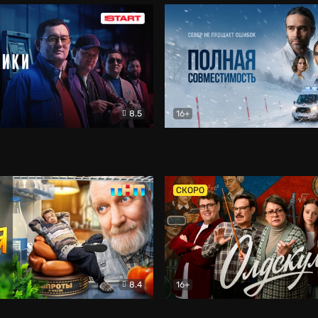
8.5
16+
и
Детектив
Полная совместимость
Др
СКОРО
8.4
16+