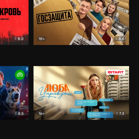
8.0
18+
8.6
вик
Госзащита
Комедия
8.5
16+
7.3
ектив
Люба Управдом
Комедия