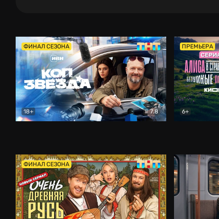
ФИНАЛ СЕЗОНА
ПРЕМЬЕРА
18+
7.8
6+
Коп-звезда
Комедия
Алиса в Ст
ФИНАЛ СЕЗОНА