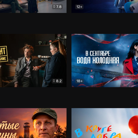
7.8
12+
Соло
Документальный
Двойная жизнь Ми
Комед
8.2
18+
на расследование. Тайный враг
Детектив
В сентябре вода холодная
Детектив