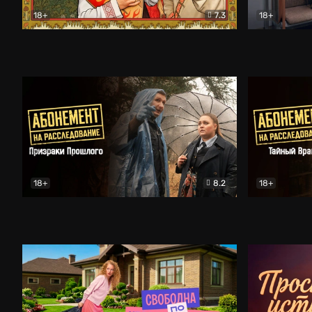
18+
7.3
18+
Очень древняя Русь
Комедия
Поколение 
18+
8.2
18+
Абонемент на расследование. Призраки прошлого
Абонемент 