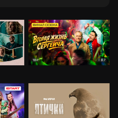
ФИНАЛ СЕЗОНА
18+
8.7
тальный
Вторая жизнь Сергеича
Комедия