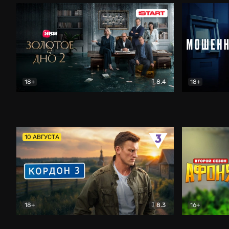
18+
8.4
18+
Золотое дно
Драма
Мошенник
10 АВГУСТА
18+
8.3
16+