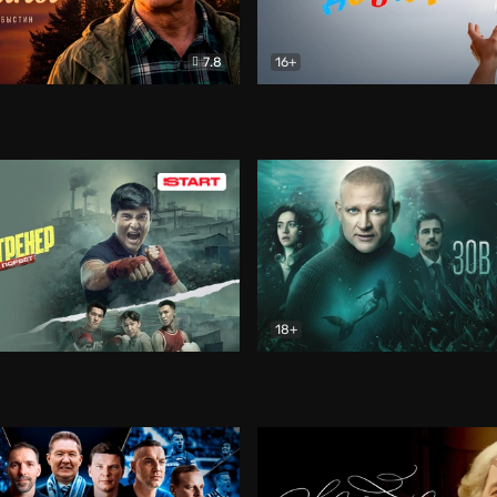
7.8
16+
стины
Драма
В круге добра
Документа
18+
ренер
Драма
Зов русалки
Детектив