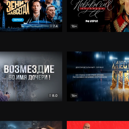
7.4
16+
егда. Сериал
Документальный
Новороссия. Потёмкин
Др
8.0
16+
Боевик
Жёсткий лёд
Документал