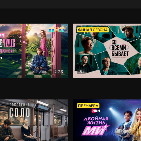
ФИНАЛ СЕЗОНА
7.3
18+
ране Чудес. Безумные приключения
Со всеми бывает
Фэнтези
Докумен
ПРЕМЬЕРА