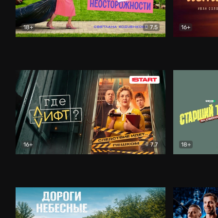
18+
7.5
16+
Свободна по неосторожности
Комедия
Простые и
16+
7.7
18+
Где лифт?
Комедия
Старший т