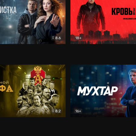
8.6
18+
ка
Детектив
Кровь за кровь (2026)
Бое
8.2
16+
«Альфа»
Боевик
Мухтар. Он вернулся
Дет