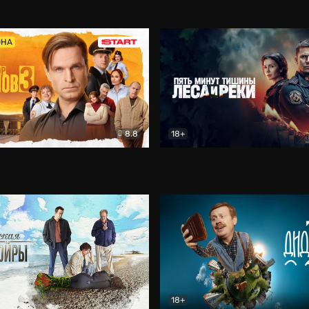
5)
Комедия
Олдскул
Комедия
ОНА
8.8
18+
Гаврилов
Комедия
Пять минут тишины
Детек
18+