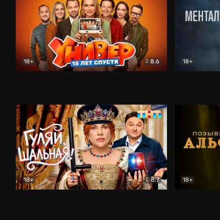
18+
8.6
18+
Универ. 15 лет спустя
Комедия
Менталист
18+
8.7
18+
Гуляй, шальная!
Комедия
Позывной 