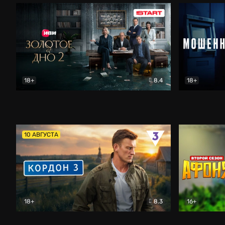
18+
8.4
18+
Золотое дно
Драма
Мошенник
10 АВГУСТА
18+
8.3
16+