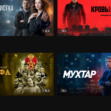
8.6
18+
ка
Детектив
Кровь за кровь (2026)
Бое
8.2
16+
«Альфа»
Боевик
Мухтар. Он вернулся
Дет