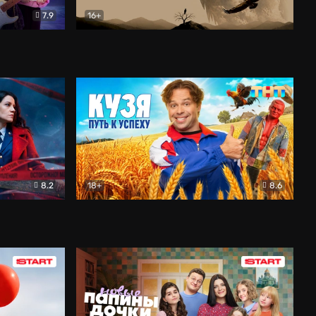
7.9
16+
ия
Птички
Документальный
8.2
18+
8.6
Детектив
Кузя. Путь к успеху
Комедия