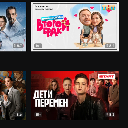
8.7
16+
8.4
ама
Второй брак
Комедия
8.6
18+
8.3