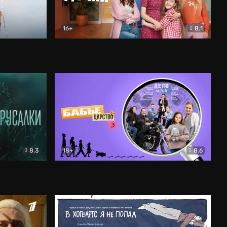
16+
8.1
льный
Папины дочки. Новые
Комедия
8.3
18+
8.6
Бабье царство
Детектив