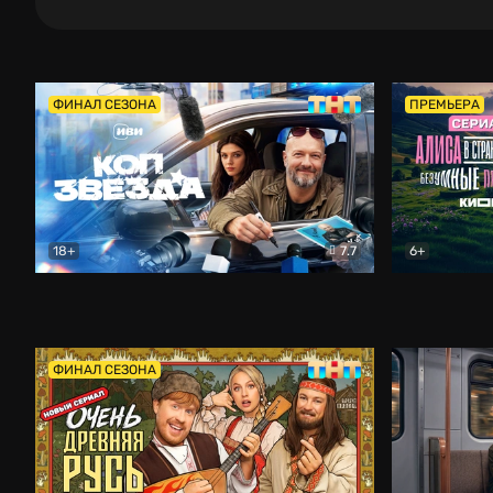
ФИНАЛ СЕЗОНА
ПРЕМЬЕРА
18+
7.7
6+
Коп-звезда
Комедия
Алиса в Ст
ФИНАЛ СЕЗОНА