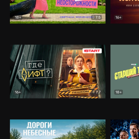
18+
7.5
16+
Свободна по неосторожности
Комедия
Простые и
16+
7.7
18+
Где лифт?
Комедия
Старший т