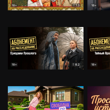
18+
7.3
18+
Очень древняя Русь
Комедия
Поколение 
18+
8.2
18+
Абонемент на расследование. Призраки прошлого
Абонемент 