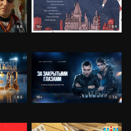
8.8
18+
8.9
ама
В «Хогвартс» я не попал
Документальный
8.5
18+
7.6
ьный
За закрытыми глазами
Детектив