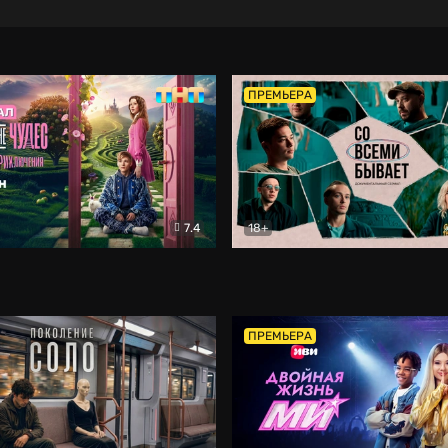
ПРЕМЬЕРА
7.4
18+
ране Чудес. Безумные приключения
Со всеми бывает
Фэнтези
Докумен
ПРЕМЬЕРА