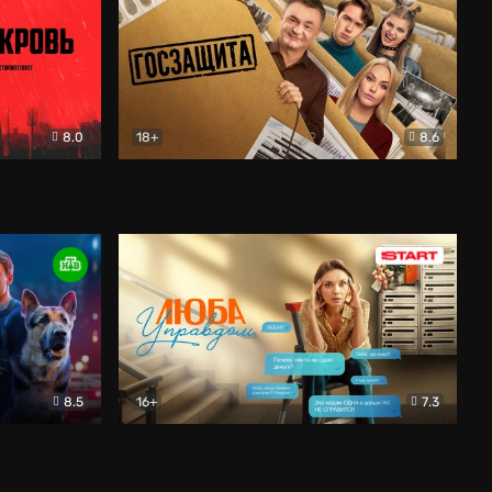
8.0
18+
8.6
вик
Госзащита
Комедия
8.5
16+
7.3
ектив
Люба Управдом
Комедия