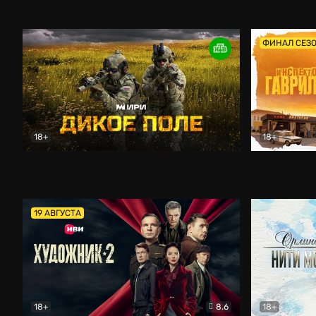
Кордон
Боевик
Афоня (202
ФИНАЛ СЕЗ
18+
18+
Дикое поле
Документальный
Инспектор 
19 АВГУСТА
18+
8.6
18+