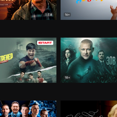
7.8
16+
стины
Драма
В круге добра
Документа
18+
ренер
Драма
Зов русалки
Детектив