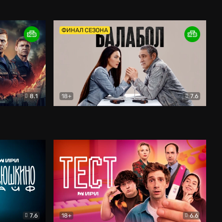
Дети перемен
Драма
ФИНАЛ СЕЗОНА
8.1
18+
7.6
тив
Балабол
Детектив
7.6
18+
6.6