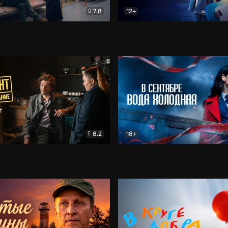
7.8
12+
Соло
Документальный
Двойная жизнь Ми
Комед
8.2
18+
на расследование. Тайный враг
Детектив
В сентябре вода холодная
Детектив