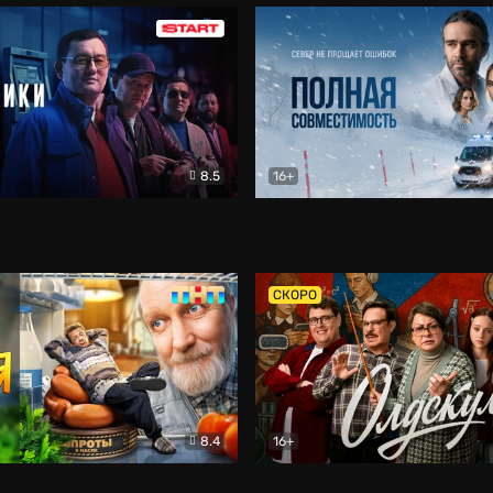
8.5
16+
и
Детектив
Полная совместимость
Др
СКОРО
8.4
16+