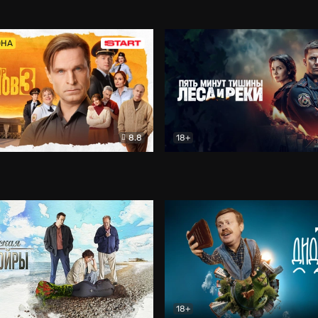
5)
Комедия
Олдскул
Комедия
ОНА
8.8
18+
Гаврилов
Комедия
Пять минут тишины
Детек
18+