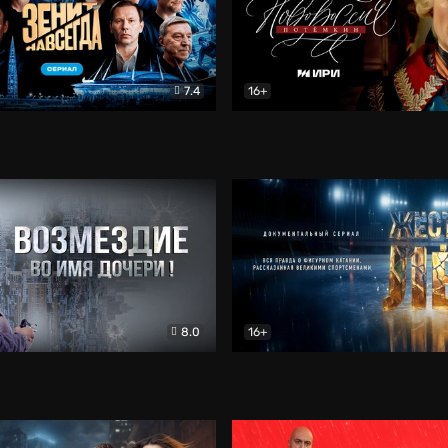
7.4
16+
егда. Сериал
Документальный
Новороссия. Потёмкин
Др
8.0
16+
Боевик
Жёсткий лёд
Документал