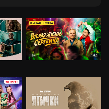
ФИНАЛ СЕЗОНА
18+
8.7
тальный
Вторая жизнь Сергеича
Комедия