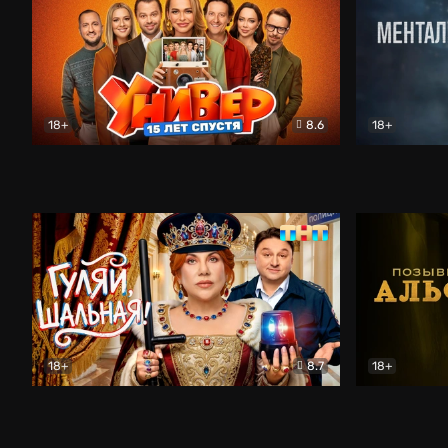
18+
8.6
18+
Универ. 15 лет спустя
Комедия
Менталист
18+
8.7
18+
Гуляй, шальная!
Комедия
Позывной 