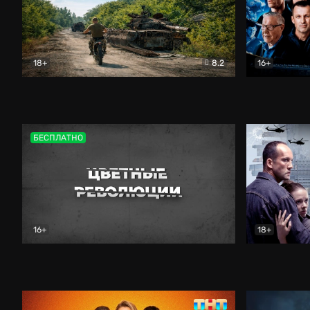
18+
8.2
16+
Дороги небесные
Документальный
Зенит навс
БЕСПЛАТНО
16+
18+
Цветные революции
Документальный
Возмездие