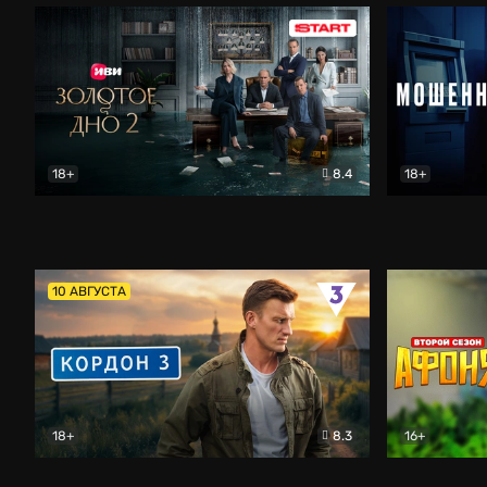
18+
8.4
18+
Золотое дно
Драма
Мошенник
10 АВГУСТА
18+
8.3
16+