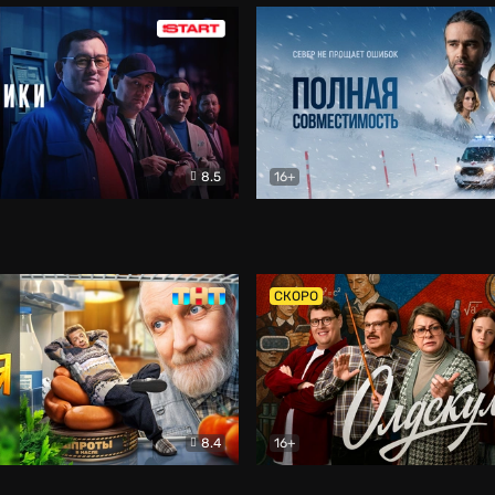
8.5
16+
и
Детектив
Полная совместимость
Др
СКОРО
8.4
16+