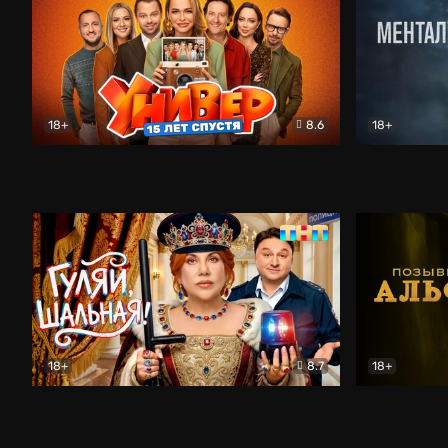
18+
8.6
18+
Универ. 15 лет спустя
Комедия
Менталист
18+
8.7
18+
Гуляй, шальная!
Комедия
Позывной 