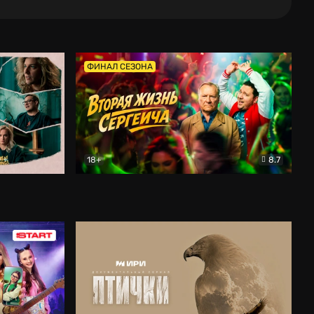
ФИНАЛ СЕЗОНА
18+
8.7
тальный
Вторая жизнь Сергеича
Комедия