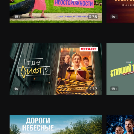
18+
7.5
16+
Свободна по неосторожности
Комедия
Простые и
16+
7.7
18+
Где лифт?
Комедия
Старший т