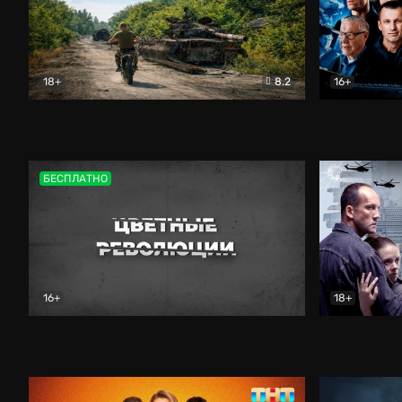
18+
8.2
16+
Дороги небесные
Документальный
Зенит навс
БЕСПЛАТНО
16+
18+
Цветные революции
Документальный
Возмездие