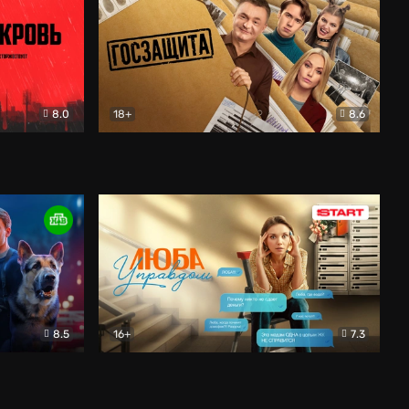
8.0
18+
8.6
вик
Госзащита
Комедия
8.5
16+
7.3
ектив
Люба Управдом
Комедия