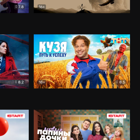
7.8
16+
ия
Птички
Документальный
8.2
18+
8.5
Детектив
Кузя. Путь к успеху
Комедия