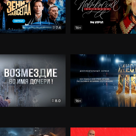
7.4
16+
егда. Сериал
Документальный
Новороссия. Потёмкин
Др
8.0
16+
Боевик
Жёсткий лёд
Документал