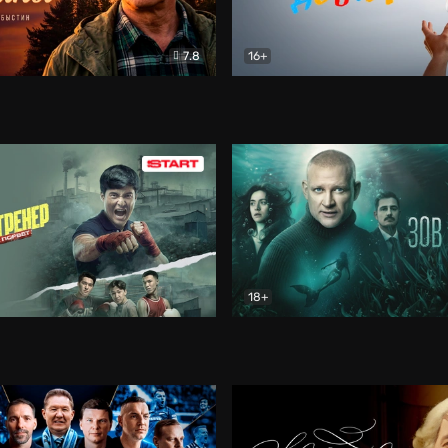
7.8
16+
стины
Драма
В круге добра
Документа
18+
ренер
Драма
Зов русалки
Детектив