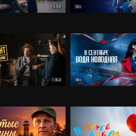
7.7
12+
Соло
Документальный
Двойная жизнь Ми
Комед
8.2
18+
на расследование. Тайный враг
Детектив
В сентябре вода холодная
Детектив