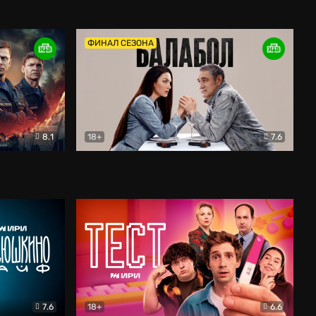
Дети перемен
Драма
ФИНАЛ СЕЗОНА
8.1
18+
7.6
тив
Балабол
Детектив
7.6
18+
6.6