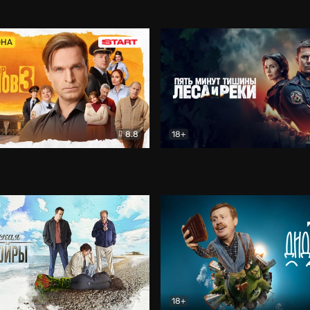
5)
Комедия
Олдскул
Комедия
ОНА
8.8
18+
Гаврилов
Комедия
Пять минут тишины
Детек
18+