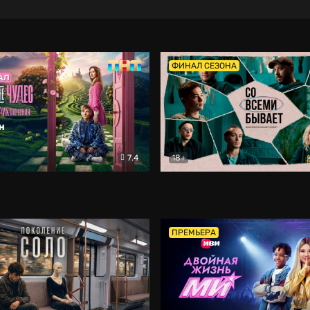
ФИНАЛ СЕЗОНА
7.4
18+
ране Чудес. Безумные приключения
Со всеми бывает
Фэнтези
Докумен
ПРЕМЬЕРА