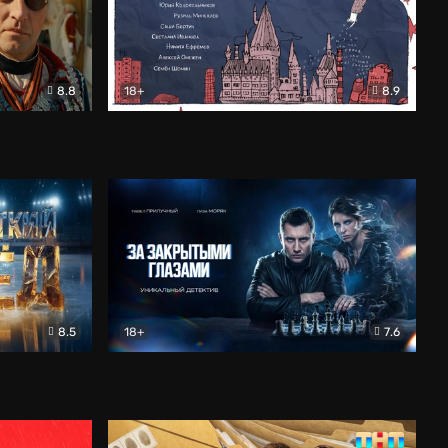
8.8
18+
8.9
ама
В «Хогвартс» я не попал
Документальный
8.5
18+
7.6
ьный
За закрытыми глазами
Детектив