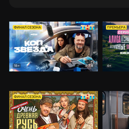
ФИНАЛ СЕЗОНА
ПРЕМЬЕРА
18+
7.8
6+
Коп-звезда
Комедия
Алиса в Ст
ФИНАЛ СЕЗОНА