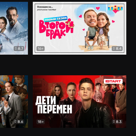
8.7
16+
8.4
ама
Второй брак
Комедия
8.6
18+
8.3