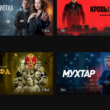
8.6
18+
ка
Детектив
Кровь за кровь (2026)
Бое
8.2
16+
«Альфа»
Боевик
Мухтар. Он вернулся
Дет