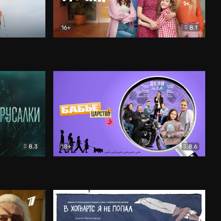
16+
8.1
льный
Папины дочки. Новые
Комедия
8.3
18+
8.6
Бабье царство
Детектив