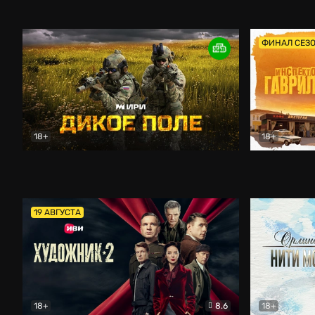
Кордон
Боевик
Афоня (202
ФИНАЛ СЕЗ
18+
18+
Дикое поле
Документальный
Инспектор 
19 АВГУСТА
18+
8.6
18+