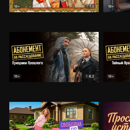
18+
7.3
18+
Очень древняя Русь
Комедия
Поколение 
18+
8.2
18+
Абонемент на расследование. Призраки прошлого
Абонемент 