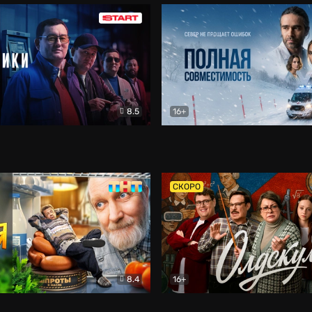
8.5
16+
и
Детектив
Полная совместимость
Др
СКОРО
8.4
16+