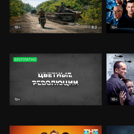
18+
8.2
16+
Дороги небесные
Документальный
Зенит навс
БЕСПЛАТНО
16+
18+
Цветные революции
Документальный
Возмездие