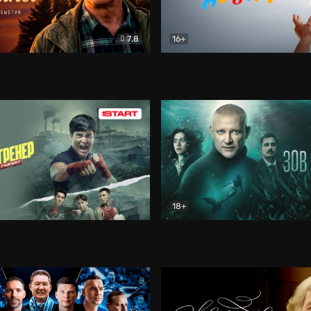
7.8
16+
стины
Драма
В круге добра
Документа
18+
ренер
Драма
Зов русалки
Детектив