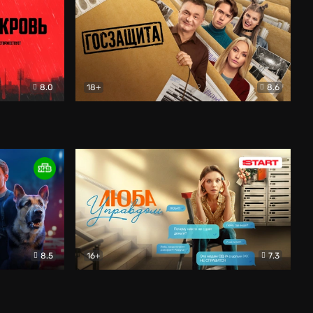
8.0
18+
8.6
вик
Госзащита
Комедия
8.5
16+
7.3
ектив
Люба Управдом
Комедия