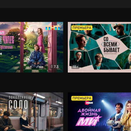
ПРЕМЬЕРА
7.3
18+
ране Чудес. Безумные приключения
Со всеми бывает
Фэнтези
Докумен
ПРЕМЬЕРА