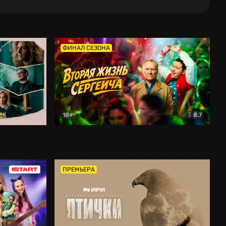
ФИНАЛ СЕЗОНА
18+
8.7
тальный
Вторая жизнь Сергеича
Комедия
ПРЕМЬЕРА