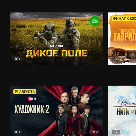
Кордон
Боевик
Афоня (202
ФИНАЛ СЕЗ
18+
18+
Дикое поле
Документальный
Инспектор 
19 АВГУСТА
18+
8.6
18+