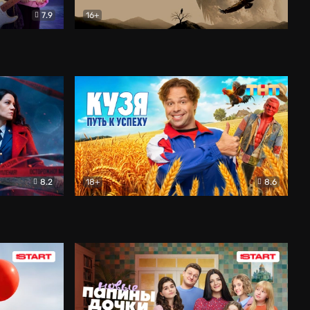
7.9
16+
ия
Птички
Документальный
8.2
18+
8.6
Детектив
Кузя. Путь к успеху
Комедия