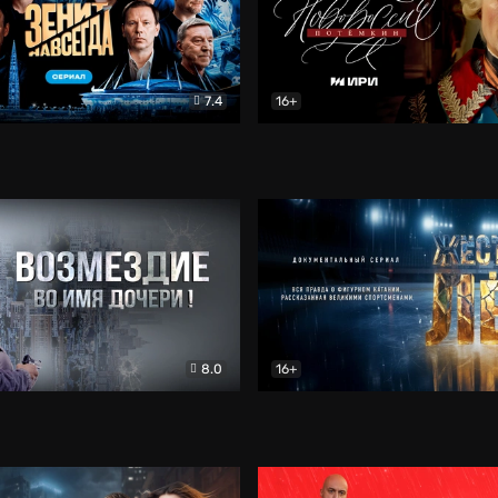
7.4
16+
егда. Сериал
Документальный
Новороссия. Потёмкин
Др
8.0
16+
Боевик
Жёсткий лёд
Документал