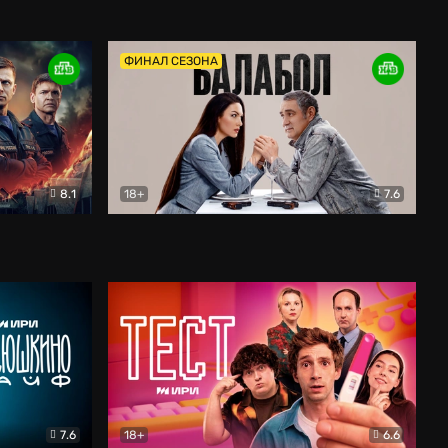
Дети перемен
Драма
ФИНАЛ СЕЗОНА
8.1
18+
7.6
тив
Балабол
Детектив
7.6
18+
6.6