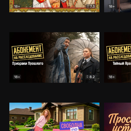
18+
7.3
18+
Очень древняя Русь
Комедия
Поколение 
18+
8.2
18+
Абонемент на расследование. Призраки прошлого
Абонемент 