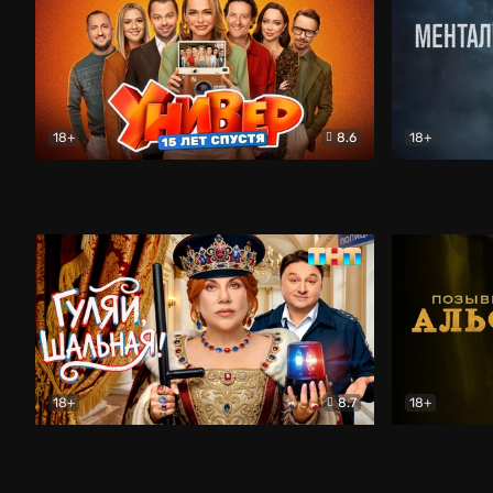
18+
8.6
18+
Универ. 15 лет спустя
Комедия
Менталист
18+
8.7
18+
Гуляй, шальная!
Комедия
Позывной 