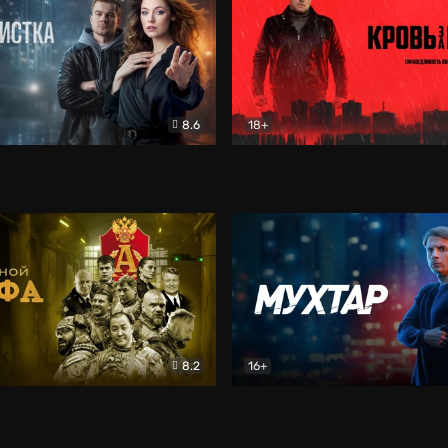
8.6
18+
ка
Детектив
Кровь за кровь (2026)
Бое
8.2
16+
«Альфа»
Боевик
Мухтар. Он вернулся
Дет