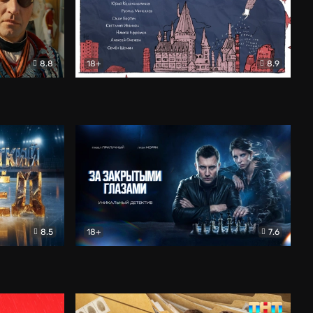
8.8
18+
8.9
ама
В «Хогвартс» я не попал
Документальный
8.5
18+
7.6
ьный
За закрытыми глазами
Детектив