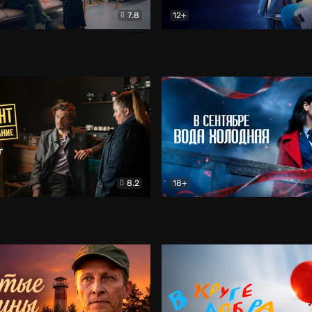
7.8
12+
Соло
Документальный
Двойная жизнь Ми
Комед
8.2
18+
на расследование. Тайный враг
Детектив
В сентябре вода холодная
Детектив