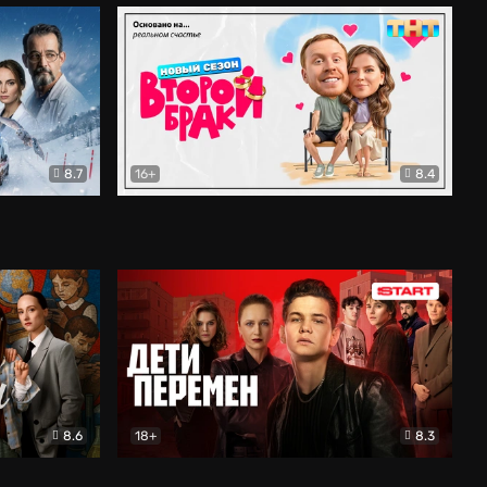
8.7
16+
8.4
ама
Второй брак
Комедия
8.6
18+
8.3