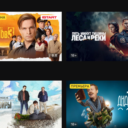
5)
Комедия
Олдскул
Комедия
ОНА
8.8
18+
Гаврилов
Комедия
Пять минут тишины
Детек
ПРЕМЬЕРА
18+