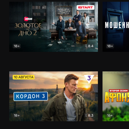
18+
8.4
18+
Золотое дно
Драма
Мошенник
10 АВГУСТА
18+
8.3
16+