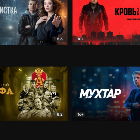
8.6
18+
ка
Детектив
Кровь за кровь (2026)
Бое
8.2
16+
«Альфа»
Боевик
Мухтар. Он вернулся
Дет