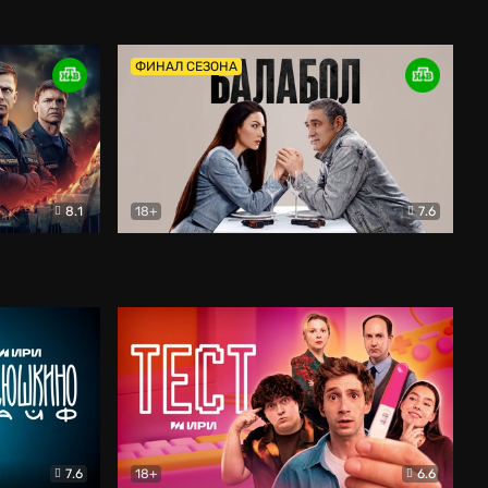
Дети перемен
Драма
ФИНАЛ СЕЗОНА
8.1
18+
7.6
тив
Балабол
Детектив
7.6
18+
6.6