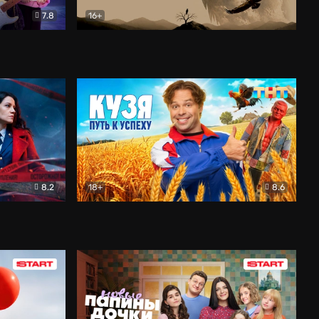
7.8
16+
ия
Птички
Документальный
8.2
18+
8.6
Детектив
Кузя. Путь к успеху
Комедия