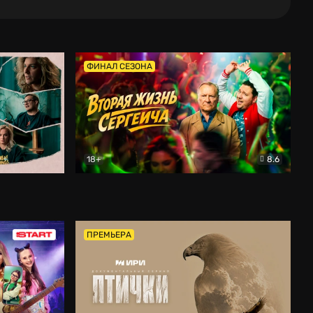
ФИНАЛ СЕЗОНА
18+
8.6
тальный
Вторая жизнь Сергеича
Комедия
ПРЕМЬЕРА