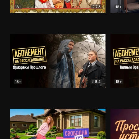
18+
7.3
18+
Очень древняя Русь
Комедия
Поколение 
18+
8.2
18+
Абонемент на расследование. Призраки прошлого
Абонемент 