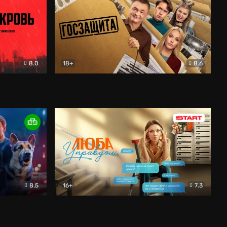
8.0
18+
8.6
вик
Госзащита
Комедия
8.5
16+
7.3
ектив
Люба Управдом
Комедия