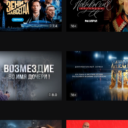
7.4
16+
егда. Сериал
Документальный
Новороссия. Потёмкин
Др
8.0
16+
Боевик
Жёсткий лёд
Документал