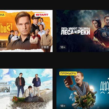
5)
Комедия
Олдскул
Комедия
ОНА
8.8
18+
Гаврилов
Комедия
Пять минут тишины
Детек
ПРЕМЬЕРА
18+