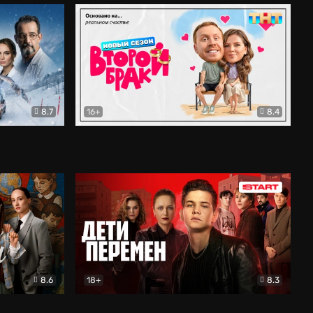
8.7
16+
8.4
ама
Второй брак
Комедия
8.6
18+
8.3