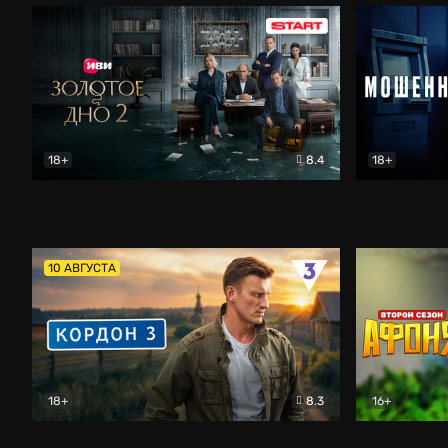
18+
8.4
18+
Золотое дно
Драма
Мошенник
10 АВГУСТА
18+
8.3
16+