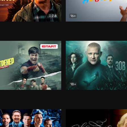
7.8
16+
стины
Драма
В круге добра
Документа
18+
ренер
Драма
Зов русалки
Детектив