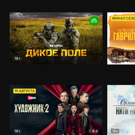
Кордон
Боевик
Афоня (202
ФИНАЛ СЕЗ
18+
18+
Дикое поле
Документальный
Инспектор 
19 АВГУСТА
18+
8.6
18+