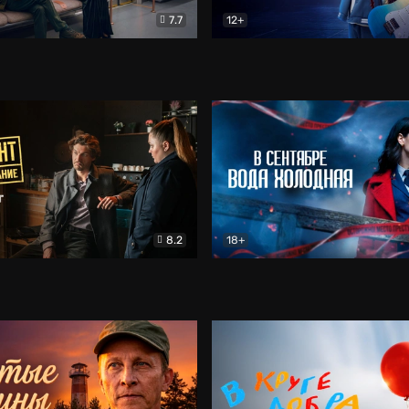
7.7
12+
Соло
Документальный
Двойная жизнь Ми
Комед
8.2
18+
на расследование. Тайный враг
Детектив
В сентябре вода холодная
Детектив