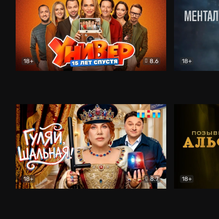
18+
8.6
18+
Универ. 15 лет спустя
Комедия
Менталист
18+
8.7
18+
Гуляй, шальная!
Комедия
Позывной 