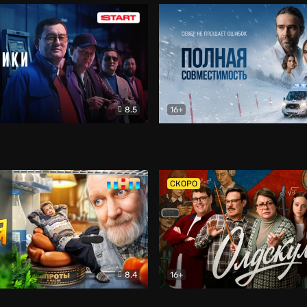
8.5
16+
и
Детектив
Полная совместимость
Др
СКОРО
8.4
16+