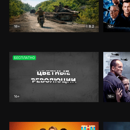
18+
8.2
16+
Дороги небесные
Документальный
Зенит навс
БЕСПЛАТНО
16+
18+
Цветные революции
Документальный
Возмездие