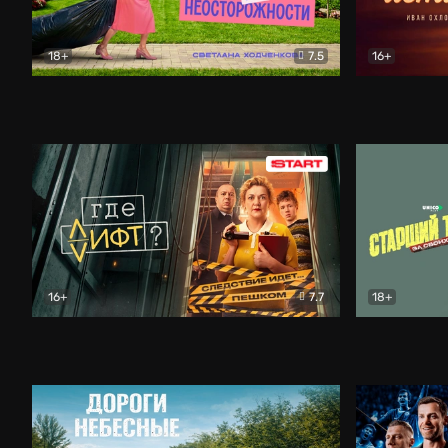
18+
7.5
16+
Свободна по неосторожности
Комедия
Простые и
16+
7.7
18+
Где лифт?
Комедия
Старший т