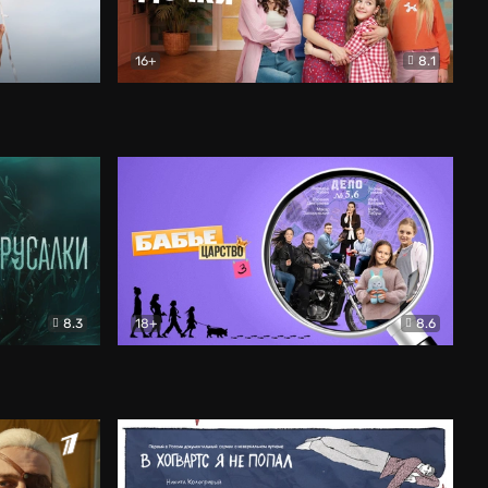
16+
8.1
льный
Папины дочки. Новые
Комедия
8.3
18+
8.6
Бабье царство
Детектив