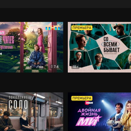
ПРЕМЬЕРА
7.4
18+
ране Чудес. Безумные приключения
Со всеми бывает
Фэнтези
Докумен
ПРЕМЬЕРА