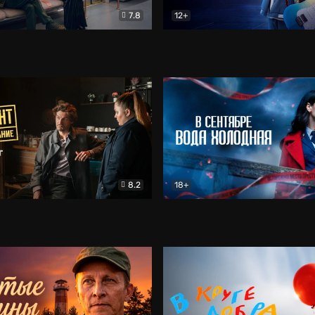
7.8
12+
Соло
Документальный
Двойная жизнь Ми
Комед
8.2
18+
на расследование. Тайный враг
Детектив
В сентябре вода холодная
Детектив