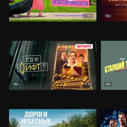
18+
7.5
16+
Свободна по неосторожности
Комедия
Простые и
16+
7.7
18+
Где лифт?
Комедия
Старший т