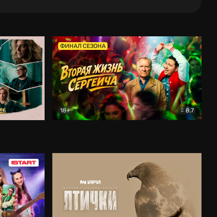
ФИНАЛ СЕЗОНА
18+
8.7
тальный
Вторая жизнь Сергеича
Комедия