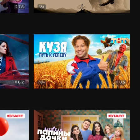
7.8
16+
ия
Птички
Документальный
8.2
18+
8.5
Детектив
Кузя. Путь к успеху
Комедия