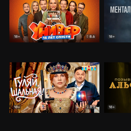
18+
8.6
18+
Универ. 15 лет спустя
Комедия
Менталист
18+
8.7
18+
Гуляй, шальная!
Комедия
Позывной 