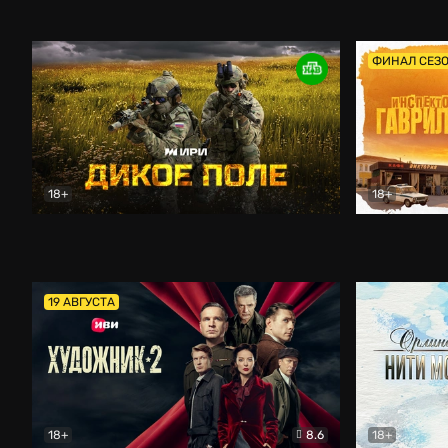
Кордон
Боевик
Афоня (202
ФИНАЛ СЕЗ
18+
18+
Дикое поле
Документальный
Инспектор 
19 АВГУСТА
18+
8.6
18+