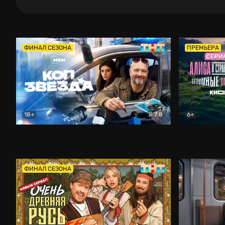
ФИНАЛ СЕЗОНА
ПРЕМЬЕРА
18+
7.8
6+
Коп-звезда
Комедия
Алиса в Ст
ФИНАЛ СЕЗОНА