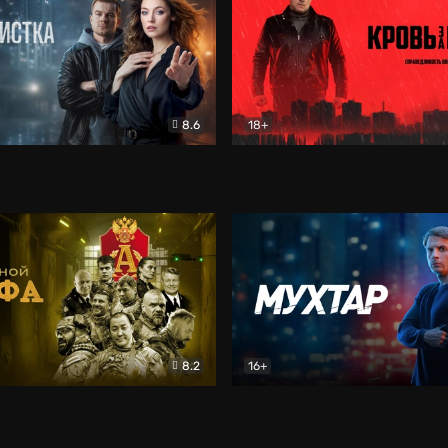
8.6
18+
ка
Детектив
Кровь за кровь (2026)
Бое
8.2
16+
«Альфа»
Боевик
Мухтар. Он вернулся
Дет