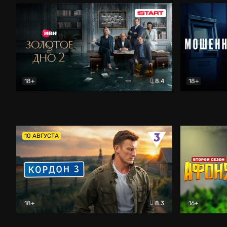
18+
8.4
18+
Золотое дно
Драма
Мошенник
10 АВГУСТА
18+
8.3
16+