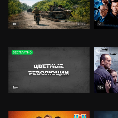
18+
8.2
16+
Дороги небесные
Документальный
Зенит навс
БЕСПЛАТНО
16+
18+
Цветные революции
Документальный
Возмездие