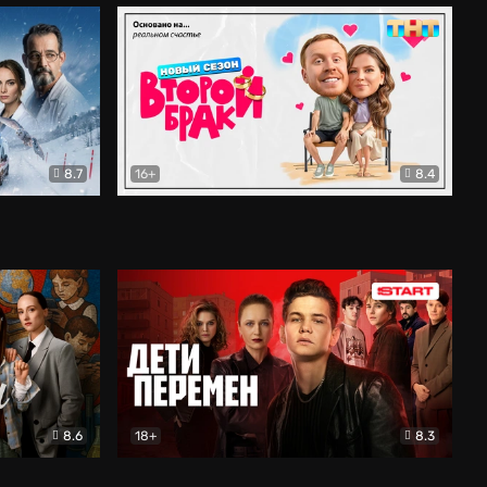
8.7
16+
8.4
ама
Второй брак
Комедия
8.6
18+
8.3