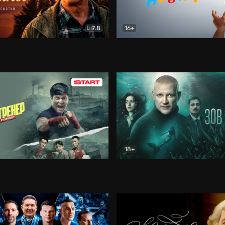
7.8
16+
стины
Драма
В круге добра
Документа
18+
ренер
Драма
Зов русалки
Детектив