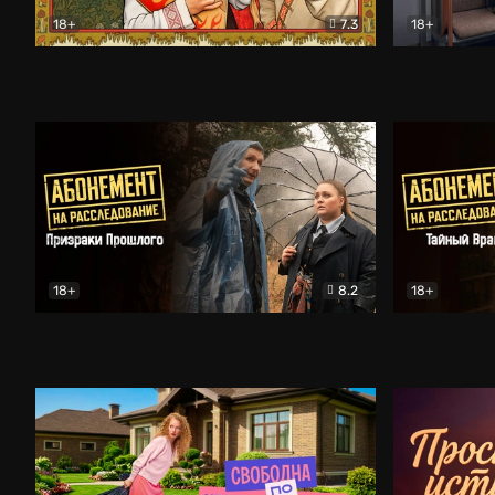
18+
7.3
18+
Очень древняя Русь
Комедия
Поколение 
18+
8.2
18+
Абонемент на расследование. Призраки прошлого
Абонемент 