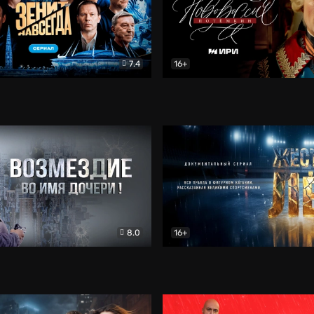
7.4
16+
егда. Сериал
Документальный
Новороссия. Потёмкин
Др
8.0
16+
Боевик
Жёсткий лёд
Документал