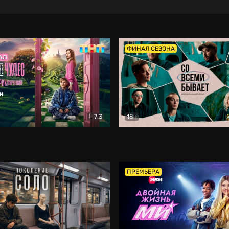
ФИНАЛ СЕЗОНА
7.3
18+
ране Чудес. Безумные приключения
Со всеми бывает
Фэнтези
Докумен
ПРЕМЬЕРА