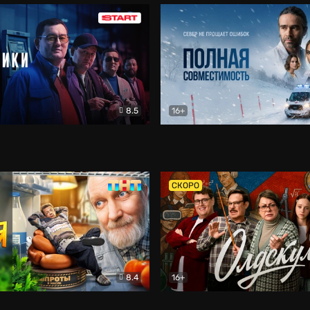
8.5
16+
и
Детектив
Полная совместимость
Др
СКОРО
8.4
16+