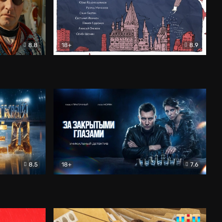
8.8
18+
8.9
ама
В «Хогвартс» я не попал
Документальный
8.5
18+
7.6
ьный
За закрытыми глазами
Детектив