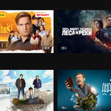
5)
Комедия
Олдскул
Комедия
ОНА
8.8
18+
Гаврилов
Комедия
Пять минут тишины
Детек
18+