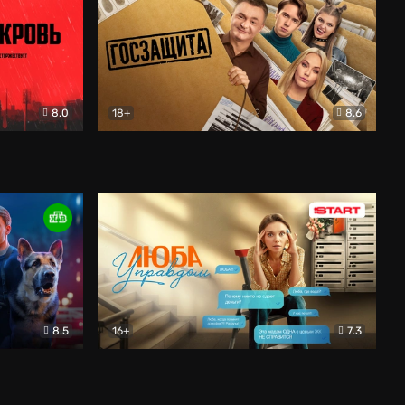
8.0
18+
8.6
вик
Госзащита
Комедия
8.5
16+
7.3
ектив
Люба Управдом
Комедия