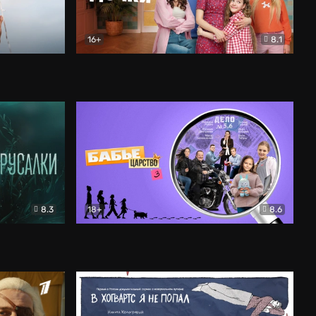
16+
8.1
льный
Папины дочки. Новые
Комедия
8.3
18+
8.6
Бабье царство
Детектив