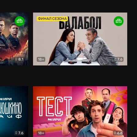
Дети перемен
Драма
ФИНАЛ СЕЗОНА
8.1
18+
7.6
тив
Балабол
Детектив
7.6
18+
6.6