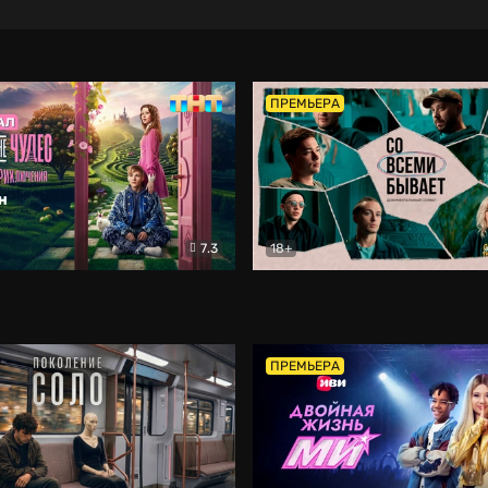
ПРЕМЬЕРА
7.3
18+
ране Чудес. Безумные приключения
Со всеми бывает
Фэнтези
Докумен
ПРЕМЬЕРА