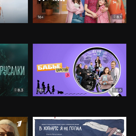
16+
8.1
льный
Папины дочки. Новые
Комедия
8.3
18+
8.6
Бабье царство
Детектив