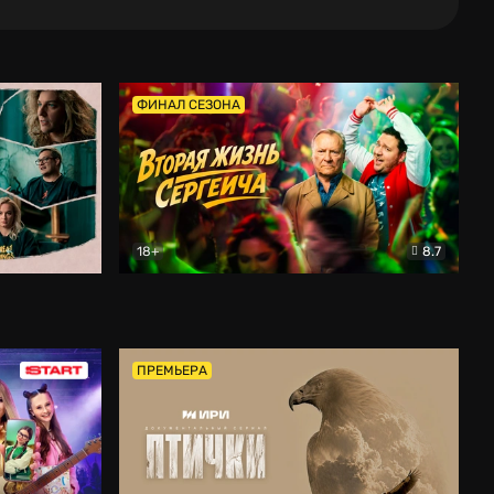
ФИНАЛ СЕЗОНА
18+
8.7
тальный
Вторая жизнь Сергеича
Комедия
ПРЕМЬЕРА