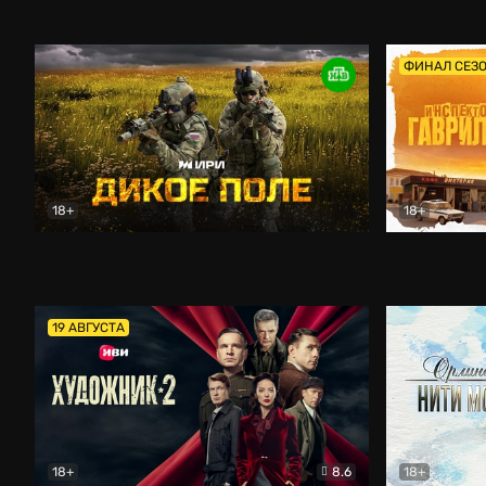
Кордон
Боевик
Афоня (202
ФИНАЛ СЕЗ
18+
18+
Дикое поле
Документальный
Инспектор 
19 АВГУСТА
18+
8.6
18+