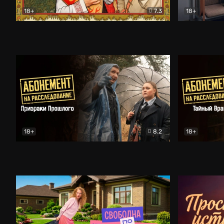
18+
7.3
18+
Очень древняя Русь
Комедия
Поколение 
18+
8.2
18+
Абонемент на расследование. Призраки прошлого
Абонемент 