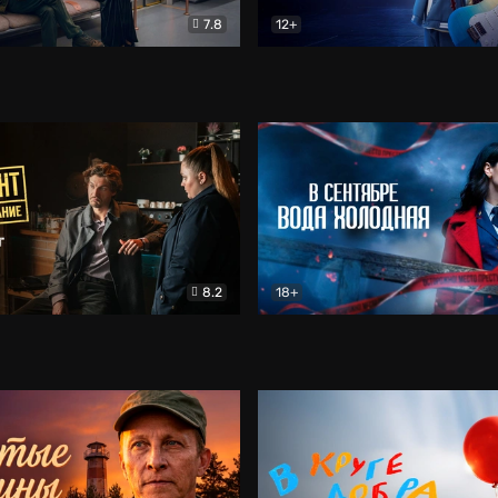
7.8
12+
Соло
Документальный
Двойная жизнь Ми
Комед
8.2
18+
на расследование. Тайный враг
Детектив
В сентябре вода холодная
Детектив