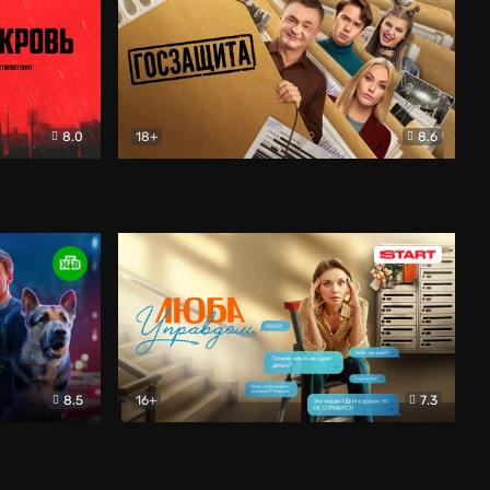
8.0
18+
8.6
вик
Госзащита
Комедия
8.5
16+
7.3
ектив
Люба Управдом
Комедия