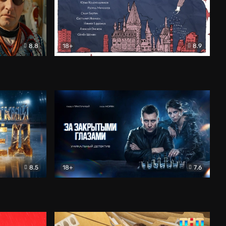
8.8
18+
8.9
ама
В «Хогвартс» я не попал
Документальный
8.5
18+
7.6
ьный
За закрытыми глазами
Детектив