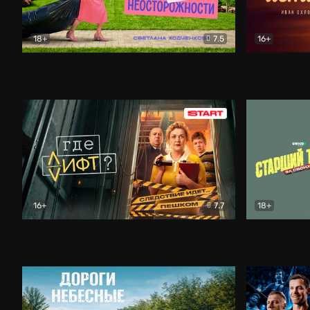
18+
7.5
16+
Свободна по неосторожности
Комедия
Простые и
16+
7.7
18+
Где лифт?
Комедия
Старший т