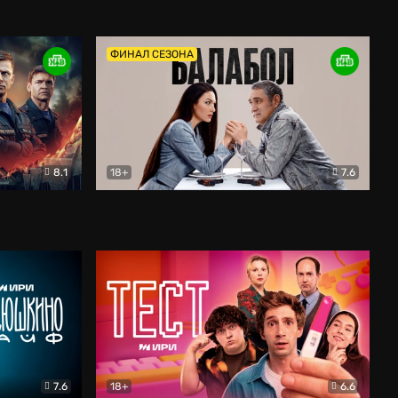
Дети перемен
Драма
ФИНАЛ СЕЗОНА
8.1
18+
7.6
тив
Балабол
Детектив
7.6
18+
6.6