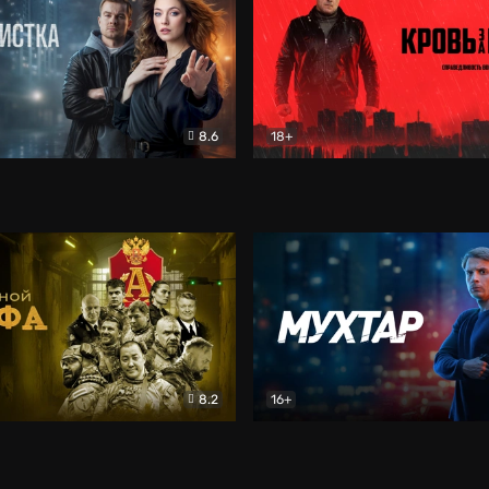
8.6
18+
ка
Детектив
Кровь за кровь (2026)
Бое
8.2
16+
«Альфа»
Боевик
Мухтар. Он вернулся
Дет