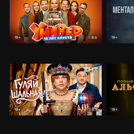
18+
8.6
18+
Универ. 15 лет спустя
Комедия
Менталист
18+
8.7
18+
Гуляй, шальная!
Комедия
Позывной 