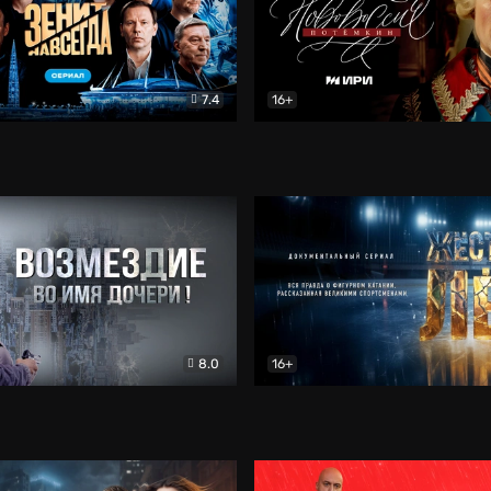
7.4
16+
егда. Сериал
Документальный
Новороссия. Потёмкин
Др
8.0
16+
Боевик
Жёсткий лёд
Документал