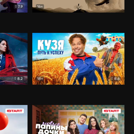
7.9
16+
ия
Птички
Документальный
8.2
18+
8.6
Детектив
Кузя. Путь к успеху
Комедия