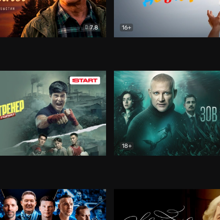
7.8
16+
стины
Драма
В круге добра
Документа
18+
ренер
Драма
Зов русалки
Детектив