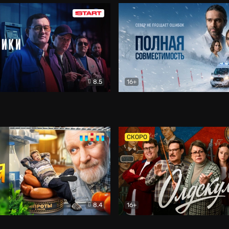
8.5
16+
и
Детектив
Полная совместимость
Др
СКОРО
8.4
16+