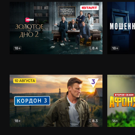
18+
8.4
18+
Золотое дно
Драма
Мошенник
10 АВГУСТА
18+
8.3
16+