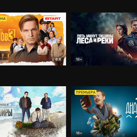
5)
Комедия
Олдскул
Комедия
ОНА
8.8
18+
Гаврилов
Комедия
Пять минут тишины
Детек
ПРЕМЬЕРА
18+