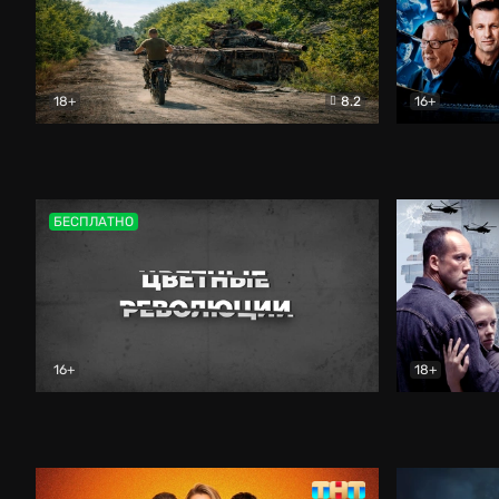
18+
8.2
16+
Дороги небесные
Документальный
Зенит навс
БЕСПЛАТНО
16+
18+
Цветные революции
Документальный
Возмездие