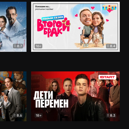
8.7
16+
8.4
ама
Второй брак
Комедия
8.6
18+
8.3