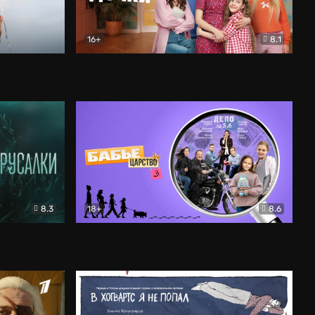
16+
8.1
льный
Папины дочки. Новые
Комедия
8.3
18+
8.6
Бабье царство
Детектив