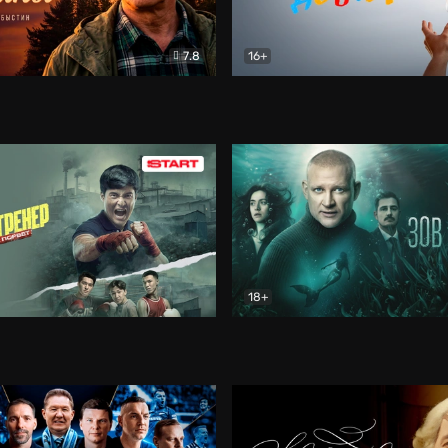
7.8
16+
стины
Драма
В круге добра
Документа
18+
ренер
Драма
Зов русалки
Детектив