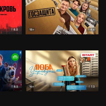
8.0
18+
8.6
вик
Госзащита
Комедия
8.5
16+
7.3
ектив
Люба Управдом
Комедия