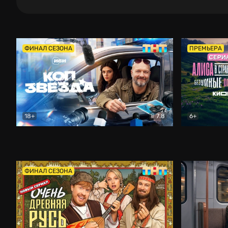
ФИНАЛ СЕЗОНА
ПРЕМЬЕРА
18+
7.8
6+
Коп-звезда
Комедия
Алиса в Ст
ФИНАЛ СЕЗОНА