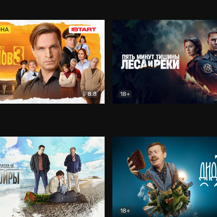
5)
Комедия
Олдскул
Комедия
ОНА
8.8
18+
Гаврилов
Комедия
Пять минут тишины
Детек
18+