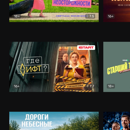
18+
7.5
16+
Свободна по неосторожности
Комедия
Простые и
16+
7.7
18+
Где лифт?
Комедия
Старший т