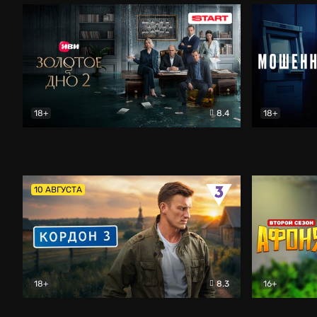
18+
8.4
18+
Золотое дно
Драма
Мошенник
10 АВГУСТА
18+
8.3
16+