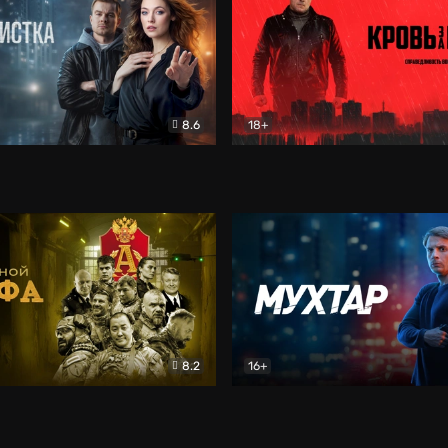
8.6
18+
ка
Детектив
Кровь за кровь (2026)
Бое
8.2
16+
«Альфа»
Боевик
Мухтар. Он вернулся
Дет