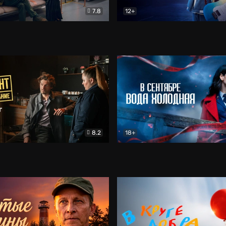
7.8
12+
Соло
Документальный
Двойная жизнь Ми
Комед
8.2
18+
на расследование. Тайный враг
Детектив
В сентябре вода холодная
Детектив