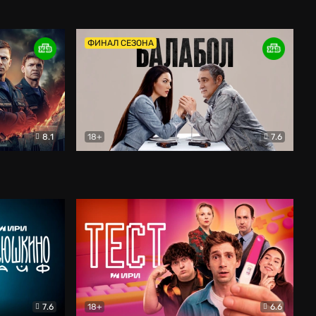
Дети перемен
Драма
ФИНАЛ СЕЗОНА
8.1
18+
7.6
тив
Балабол
Детектив
7.6
18+
6.6