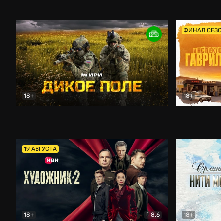
Кордон
Боевик
Афоня (202
ФИНАЛ СЕЗ
18+
18+
Дикое поле
Документальный
Инспектор 
19 АВГУСТА
18+
8.6
18+