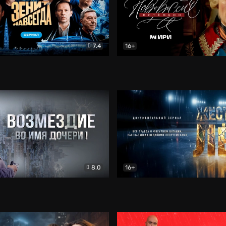
7.4
16+
егда. Сериал
Документальный
Новороссия. Потёмкин
Др
8.0
16+
Боевик
Жёсткий лёд
Документал