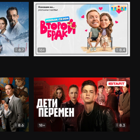
8.7
16+
8.4
ама
Второй брак
Комедия
8.6
18+
8.3