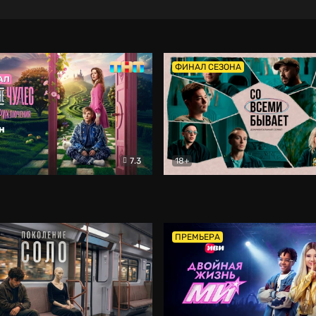
ФИНАЛ СЕЗОНА
7.3
18+
ране Чудес. Безумные приключения
Со всеми бывает
Фэнтези
Докумен
ПРЕМЬЕРА