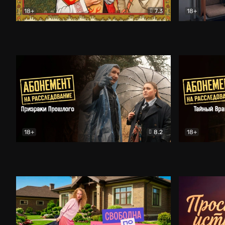
18+
7.3
18+
Очень древняя Русь
Комедия
Поколение 
18+
8.2
18+
Абонемент на расследование. Призраки прошлого
Абонемент 