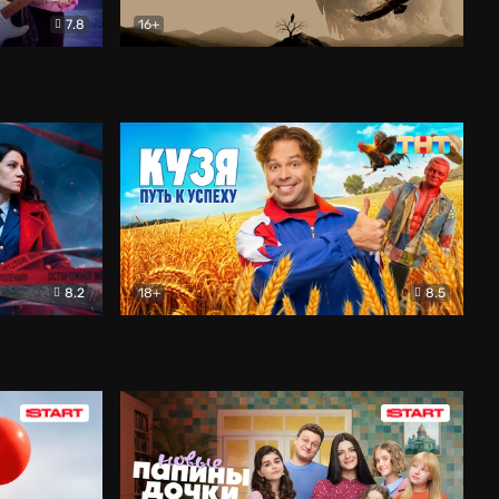
7.8
16+
ия
Птички
Документальный
8.2
18+
8.5
Детектив
Кузя. Путь к успеху
Комедия