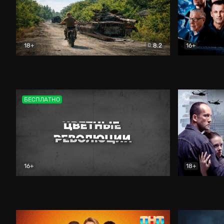
18+
8.2
16+
Дороги небесные
Документальный
Зенит навс
БЕСПЛАТНО
16+
18+
Цветные революции
Документальный
Возмездие