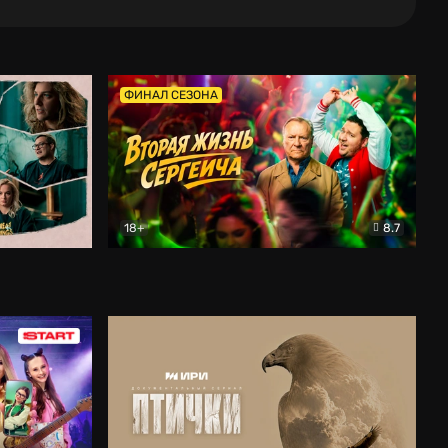
ФИНАЛ СЕЗОНА
18+
8.7
тальный
Вторая жизнь Сергеича
Комедия