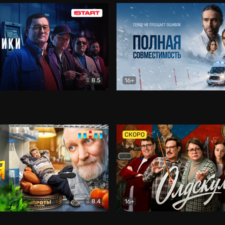
8.5
16+
и
Детектив
Полная совместимость
Др
СКОРО
8.4
16+