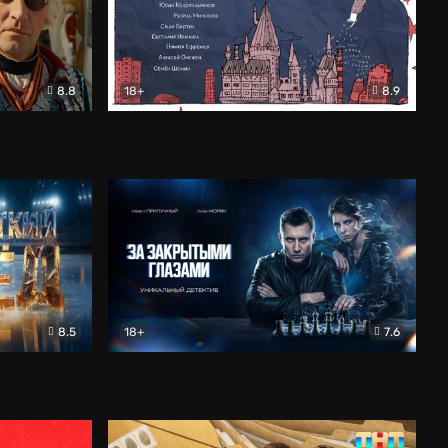
8.8
18+
8.9
ама
В «Хогвартс» я не попал
Документальный
8.5
18+
7.6
ьный
За закрытыми глазами
Детектив