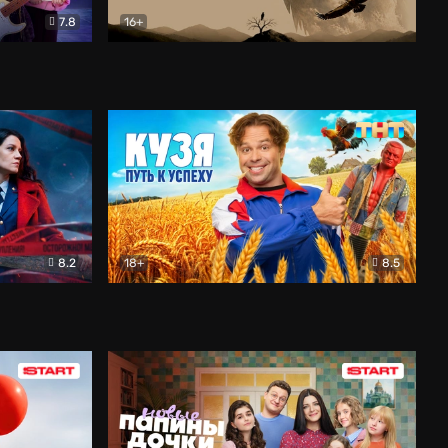
7.8
16+
ия
Птички
Документальный
8.2
18+
8.5
Детектив
Кузя. Путь к успеху
Комедия