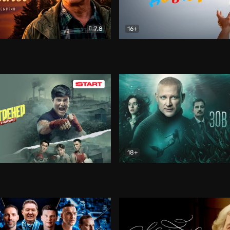
7.8
16+
стины
Драма
В круге добра
Документа
18+
ренер
Драма
Зов русалки
Детектив