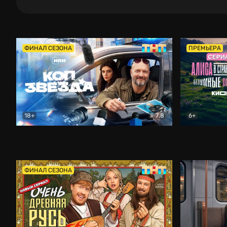
ФИНАЛ СЕЗОНА
ПРЕМЬЕРА
18+
7.8
6+
Коп-звезда
Комедия
Алиса в Ст
ФИНАЛ СЕЗОНА