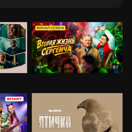
ФИНАЛ СЕЗОНА
18+
8.7
тальный
Вторая жизнь Сергеича
Комедия