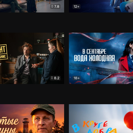
7.8
12+
Соло
Документальный
Двойная жизнь Ми
Комед
8.2
18+
на расследование. Тайный враг
Детектив
В сентябре вода холодная
Детектив