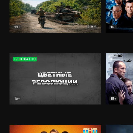
18+
8.2
16+
Дороги небесные
Документальный
Зенит навс
БЕСПЛАТНО
16+
18+
Цветные революции
Документальный
Возмездие