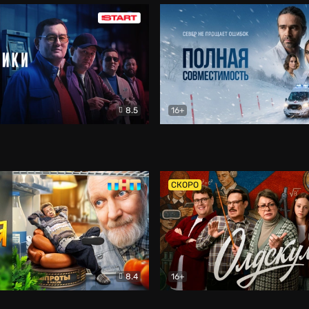
8.5
16+
и
Детектив
Полная совместимость
Др
СКОРО
8.4
16+