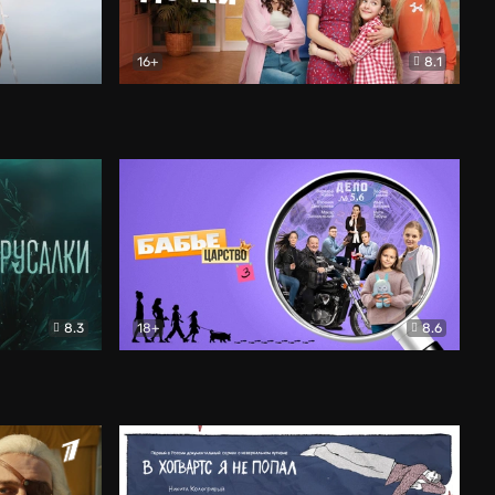
16+
8.1
льный
Папины дочки. Новые
Комедия
8.3
18+
8.6
Бабье царство
Детектив