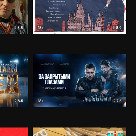
8.8
18+
8.9
ама
В «Хогвартс» я не попал
Документальный
8.5
18+
7.6
ьный
За закрытыми глазами
Детектив