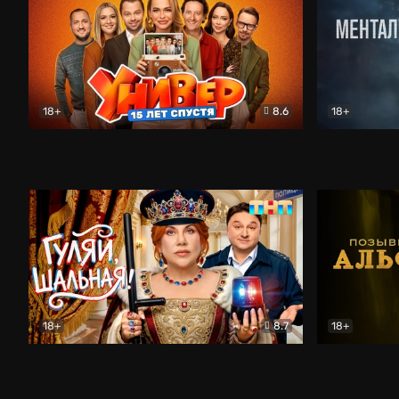
18+
8.6
18+
Универ. 15 лет спустя
Комедия
Менталист
18+
8.7
18+
Гуляй, шальная!
Комедия
Позывной 