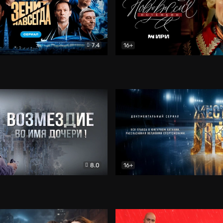
7.4
16+
егда. Сериал
Документальный
Новороссия. Потёмкин
Др
8.0
16+
Боевик
Жёсткий лёд
Документал