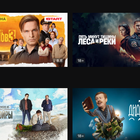
5)
Комедия
Олдскул
Комедия
ОНА
8.8
18+
Гаврилов
Комедия
Пять минут тишины
Детек
18+