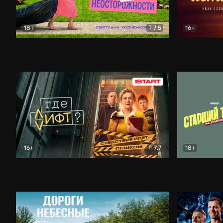
18+
7.5
16+
Свободна по неосторожности
Комедия
Простые и
16+
7.7
18+
Где лифт?
Комедия
Старший т