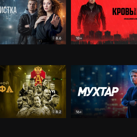
8.6
18+
ка
Детектив
Кровь за кровь (2026)
Бое
8.2
16+
«Альфа»
Боевик
Мухтар. Он вернулся
Дет