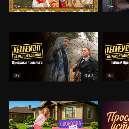
18+
7.3
18+
Очень древняя Русь
Комедия
Поколение 
18+
8.2
18+
Абонемент на расследование. Призраки прошлого
Абонемент 