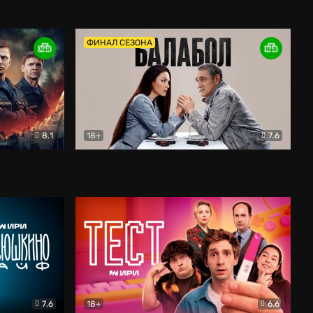
Дети перемен
Драма
ФИНАЛ СЕЗОНА
8.1
18+
7.6
тив
Балабол
Детектив
7.6
18+
6.6