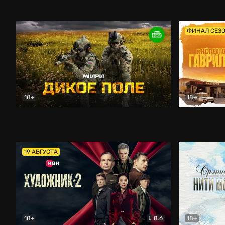
Кордон
Боевик
Афоня (202
ФИНАЛ СЕЗ
18+
18+
Дикое поле
Документальный
Инспектор 
19 АВГУСТА
18+
8.6
18+