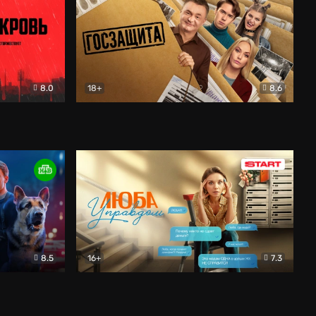
8.0
18+
8.6
вик
Госзащита
Комедия
8.5
16+
7.3
ектив
Люба Управдом
Комедия