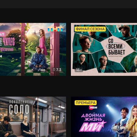
ФИНАЛ СЕЗОНА
7.3
18+
ране Чудес. Безумные приключения
Со всеми бывает
Фэнтези
Докумен
ПРЕМЬЕРА