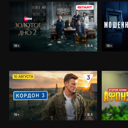
18+
8.4
18+
Золотое дно
Драма
Мошенник
10 АВГУСТА
18+
8.3
16+