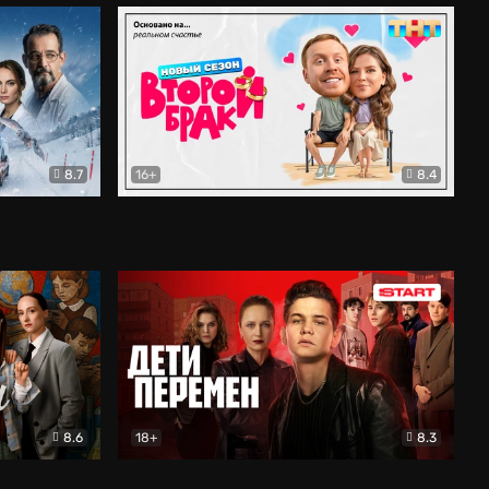
8.7
16+
8.4
ама
Второй брак
Комедия
8.6
18+
8.3