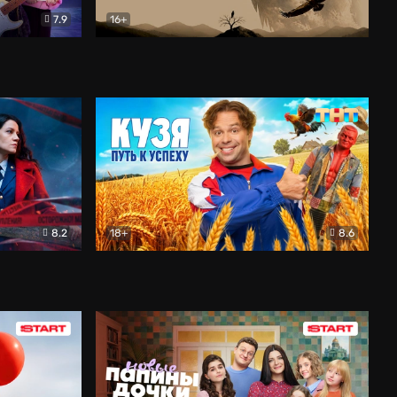
7.9
16+
ия
Птички
Документальный
8.2
18+
8.6
Детектив
Кузя. Путь к успеху
Комедия