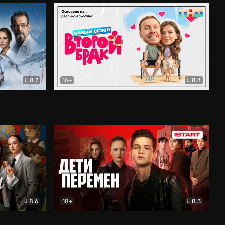
8.7
16+
8.4
ама
Второй брак
Комедия
8.6
18+
8.3