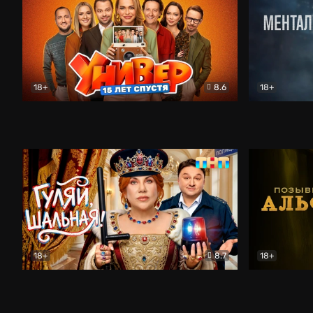
18+
8.6
18+
Универ. 15 лет спустя
Комедия
Менталист
18+
8.7
18+
Гуляй, шальная!
Комедия
Позывной 