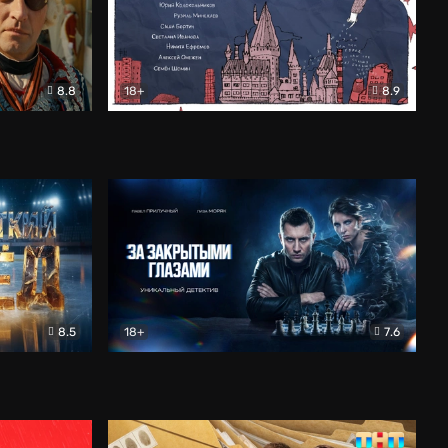
8.8
18+
8.9
ама
В «Хогвартс» я не попал
Документальный
8.5
18+
7.6
ьный
За закрытыми глазами
Детектив