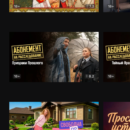
18+
7.3
18+
Очень древняя Русь
Комедия
Поколение 
18+
8.2
18+
Абонемент на расследование. Призраки прошлого
Абонемент 