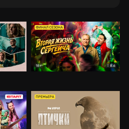
ФИНАЛ СЕЗОНА
18+
8.6
тальный
Вторая жизнь Сергеича
Комедия
ПРЕМЬЕРА