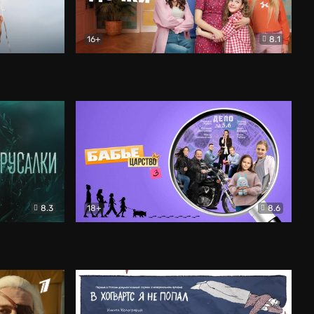
16+
8.1
льный
Папины дочки. Новые
Комедия
8.3
18+
8.6
Бабье царство
Детектив