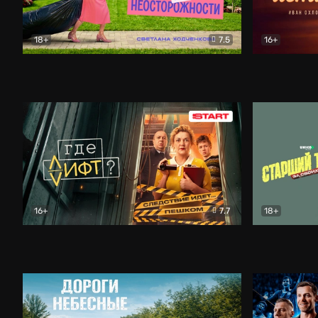
18+
7.5
16+
Свободна по неосторожности
Комедия
Простые и
16+
7.7
18+
Где лифт?
Комедия
Старший т