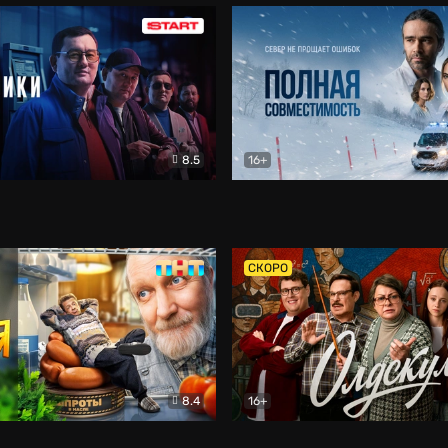
8.5
16+
и
Детектив
Полная совместимость
Др
СКОРО
8.4
16+