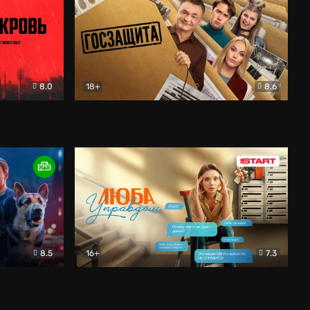
8.0
18+
8.6
вик
Госзащита
Комедия
8.5
16+
7.3
ектив
Люба Управдом
Комедия