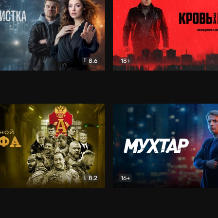
8.6
18+
ка
Детектив
Кровь за кровь (2026)
Бое
8.2
16+
«Альфа»
Боевик
Мухтар. Он вернулся
Дет