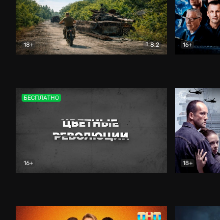
18+
8.2
16+
Дороги небесные
Документальный
Зенит навс
БЕСПЛАТНО
16+
18+
Цветные революции
Документальный
Возмездие