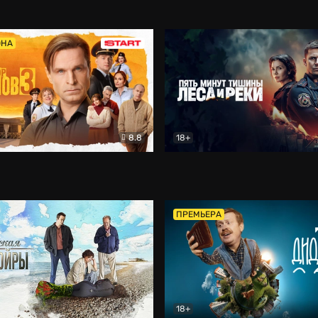
5)
Комедия
Олдскул
Комедия
ОНА
8.8
18+
Гаврилов
Комедия
Пять минут тишины
Детек
ПРЕМЬЕРА
18+