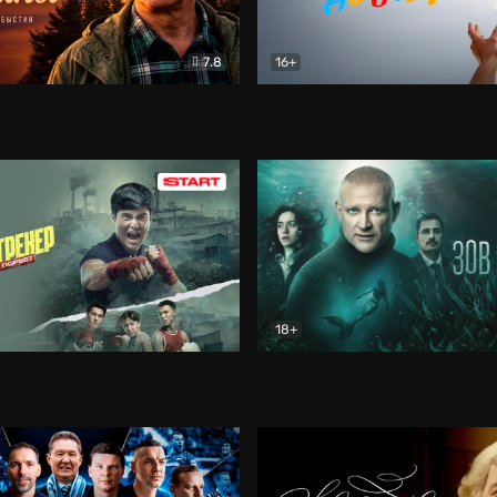
7.8
16+
стины
Драма
В круге добра
Документа
18+
ренер
Драма
Зов русалки
Детектив