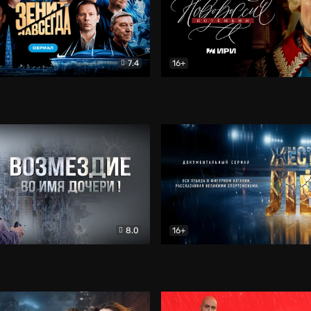
7.4
16+
егда. Сериал
Документальный
Новороссия. Потёмкин
Др
8.0
16+
Боевик
Жёсткий лёд
Документал