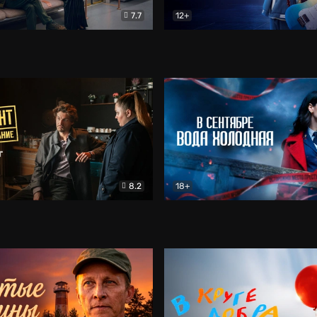
7.7
12+
Соло
Документальный
Двойная жизнь Ми
Комед
8.2
18+
на расследование. Тайный враг
Детектив
В сентябре вода холодная
Детектив