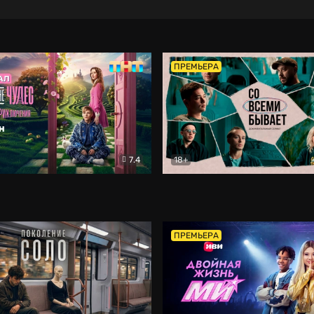
ПРЕМЬЕРА
7.4
18+
ране Чудес. Безумные приключения
Со всеми бывает
Фэнтези
Докумен
ПРЕМЬЕРА