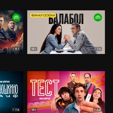
Дети перемен
Драма
ФИНАЛ СЕЗОНА
8.1
18+
7.6
тив
Балабол
Детектив
7.6
18+
6.6