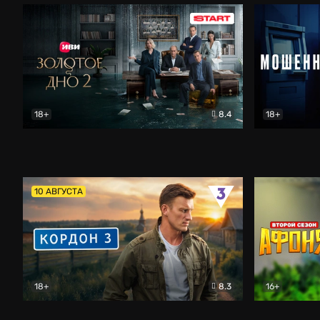
18+
8.4
18+
Золотое дно
Драма
Мошенник
10 АВГУСТА
18+
8.3
16+