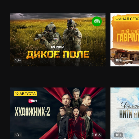
Кордон
Боевик
Афоня (202
ФИНАЛ СЕЗ
18+
18+
Дикое поле
Документальный
Инспектор 
19 АВГУСТА
18+
8.6
18+