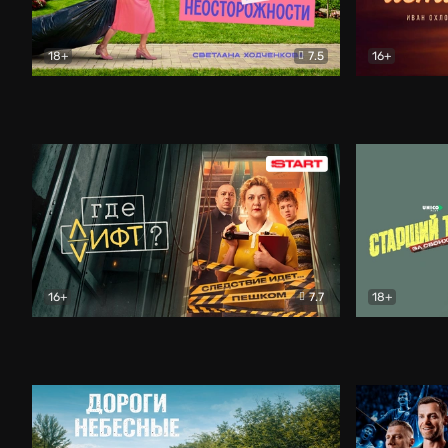
18+
7.5
16+
Свободна по неосторожности
Комедия
Простые и
16+
7.7
18+
Где лифт?
Комедия
Старший т