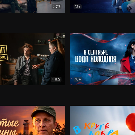
7.7
12+
Соло
Документальный
Двойная жизнь Ми
Комед
8.2
18+
на расследование. Тайный враг
Детектив
В сентябре вода холодная
Детектив