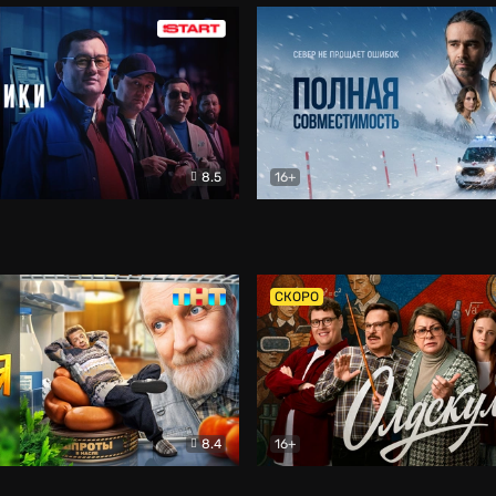
8.5
16+
и
Детектив
Полная совместимость
Др
СКОРО
8.4
16+