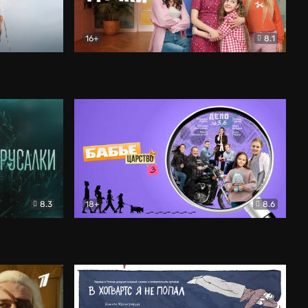
16+
8.1
льный
Папины дочки. Новые
Комедия
8.3
18+
8.6
Бабье царство
Детектив