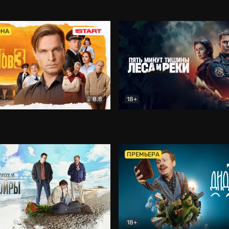
5)
Комедия
Олдскул
Комедия
ОНА
8.8
18+
Гаврилов
Комедия
Пять минут тишины
Детек
ПРЕМЬЕРА
18+