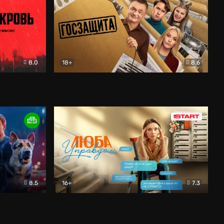
8.0
18+
8.6
вик
Госзащита
Комедия
8.5
16+
7.3
ектив
Люба Управдом
Комедия