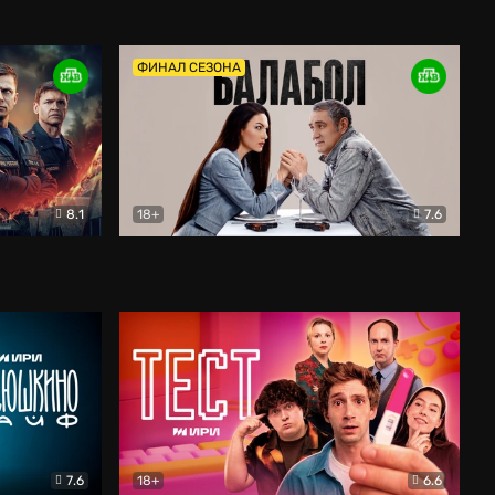
Дети перемен
Драма
ФИНАЛ СЕЗОНА
8.1
18+
7.6
тив
Балабол
Детектив
7.6
18+
6.6