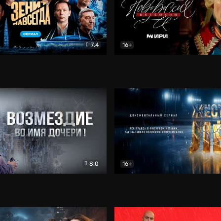
7.4
16+
егда. Сериал
Документальный
Новороссия. Потёмкин
Др
8.0
16+
Боевик
Жёсткий лёд
Документал