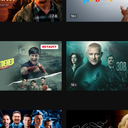
7.8
16+
стины
Драма
В круге добра
Документа
18+
ренер
Драма
Зов русалки
Детектив