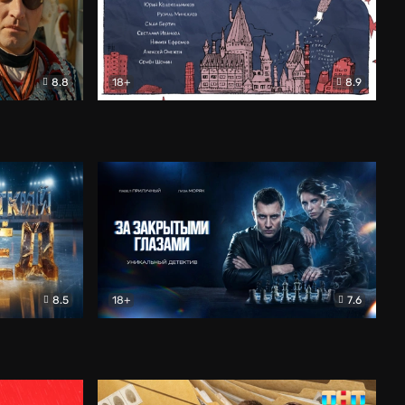
8.8
18+
8.9
ама
В «Хогвартс» я не попал
Документальный
8.5
18+
7.6
ьный
За закрытыми глазами
Детектив