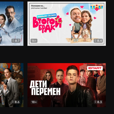
8.7
16+
8.4
ама
Второй брак
Комедия
8.6
18+
8.3