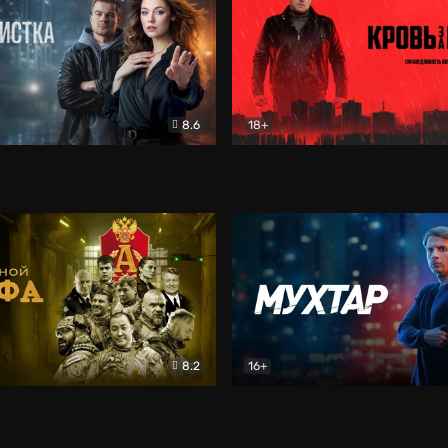
8.6
18+
ка
Детектив
Кровь за кровь (2026)
Бое
8.2
16+
«Альфа»
Боевик
Мухтар. Он вернулся
Дет