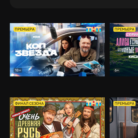
ПРЕМЬЕРА
ПРЕМЬЕРА
18+
7.5
6+
Коп-звезда
Комедия
Алиса в Ст
ФИНАЛ СЕЗОНА
ПРЕМЬЕРА