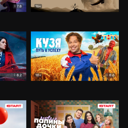
7.8
16+
ия
Птички
Документальный
8.2
18+
8.6
Детектив
Кузя. Путь к успеху
Комедия