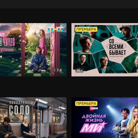
ПРЕМЬЕРА
7.4
18+
ране Чудес. Безумные приключения
Со всеми бывает
Фэнтези
Докумен
ПРЕМЬЕРА