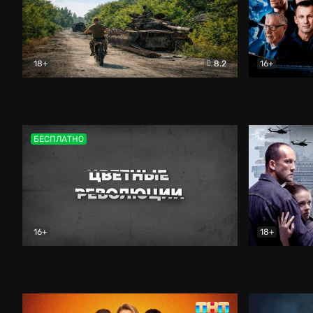
18+
8.2
16+
Дороги небесные
Документальный
Зенит навс
БЕСПЛАТНО
16+
18+
Цветные революции
Документальный
Возмездие