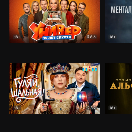
18+
8.6
18+
Универ. 15 лет спустя
Комедия
Менталист
18+
8.7
18+
Гуляй, шальная!
Комедия
Позывной 