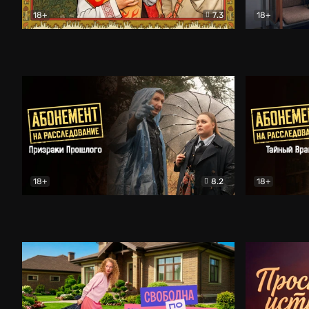
18+
7.3
18+
Очень древняя Русь
Комедия
Поколение 
18+
8.2
18+
Абонемент на расследование. Призраки прошлого
Абонемент 