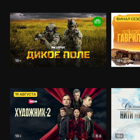
Кордон
Боевик
Афоня (202
ФИНАЛ СЕЗ
18+
18+
Дикое поле
Документальный
Инспектор 
19 АВГУСТА
18+
8.6
18+