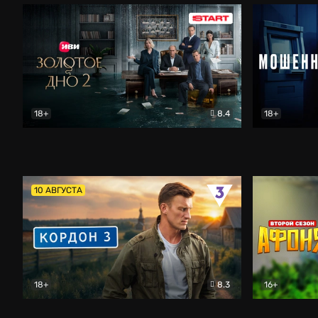
18+
8.4
18+
Золотое дно
Драма
Мошенник
10 АВГУСТА
18+
8.3
16+