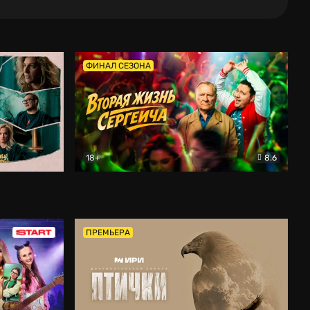
ФИНАЛ СЕЗОНА
18+
8.6
тальный
Вторая жизнь Сергеича
Комедия
ПРЕМЬЕРА