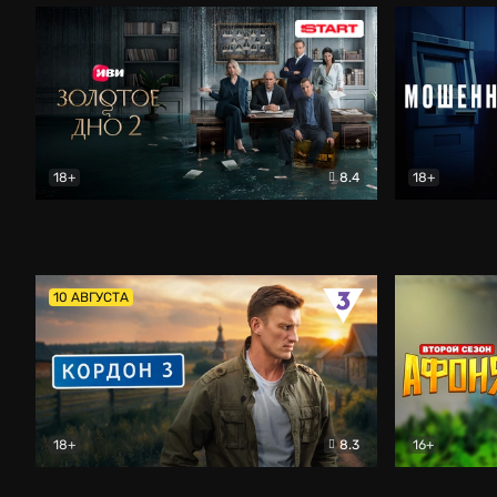
18+
8.4
18+
Золотое дно
Драма
Мошенник
10 АВГУСТА
18+
8.3
16+