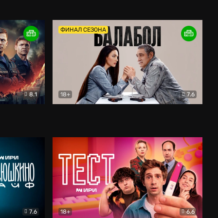
Дети перемен
Драма
ФИНАЛ СЕЗОНА
8.1
18+
7.6
тив
Балабол
Детектив
7.6
18+
6.6