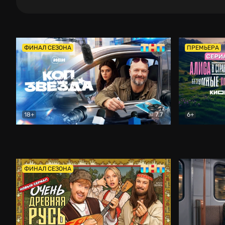
ФИНАЛ СЕЗОНА
ПРЕМЬЕРА
18+
7.7
6+
Коп-звезда
Комедия
Алиса в Ст
ФИНАЛ СЕЗОНА