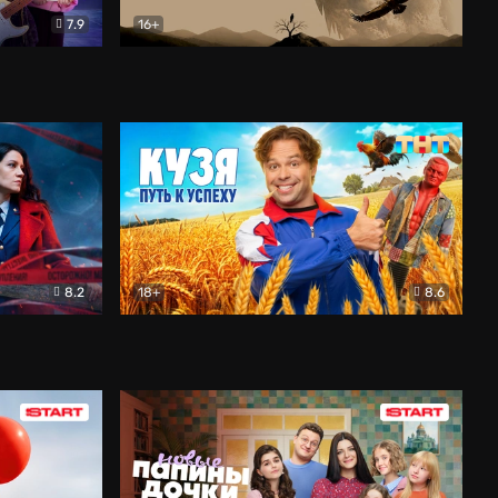
7.9
16+
ия
Птички
Документальный
8.2
18+
8.6
Детектив
Кузя. Путь к успеху
Комедия