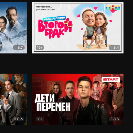
8.7
16+
8.4
ама
Второй брак
Комедия
8.6
18+
8.3