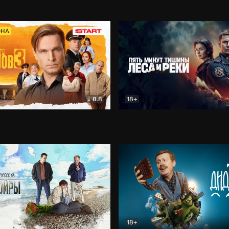
5)
Комедия
Олдскул
Комедия
ОНА
8.8
18+
Гаврилов
Комедия
Пять минут тишины
Детек
18+