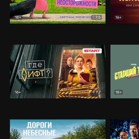
18+
7.5
16+
Свободна по неосторожности
Комедия
Простые и
16+
7.7
18+
Где лифт?
Комедия
Старший т