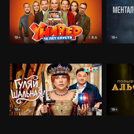
18+
8.6
18+
Универ. 15 лет спустя
Комедия
Менталист
18+
8.7
18+
Гуляй, шальная!
Комедия
Позывной 