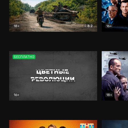
18+
8.2
16+
Дороги небесные
Документальный
Зенит навс
БЕСПЛАТНО
16+
18+
Цветные революции
Документальный
Возмездие