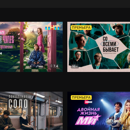
ПРЕМЬЕРА
7.4
18+
ране Чудес. Безумные приключения
Со всеми бывает
Фэнтези
Докумен
ПРЕМЬЕРА