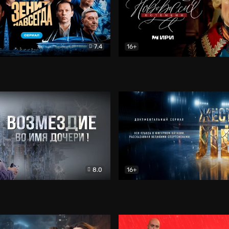
7.4
16+
егда. Сериал
Документальный
Новороссия. Потёмкин
Др
8.0
16+
Боевик
Жёсткий лёд
Документал