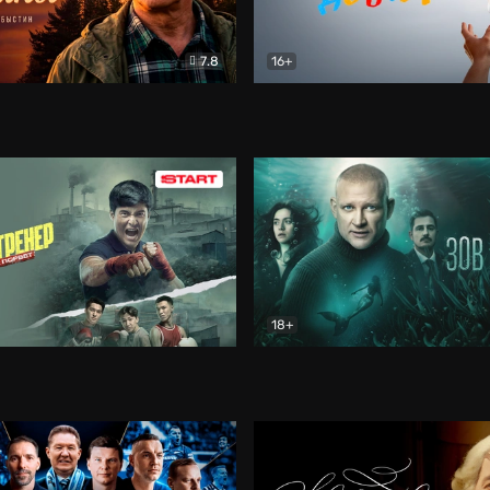
7.8
16+
стины
Драма
В круге добра
Документа
18+
ренер
Драма
Зов русалки
Детектив