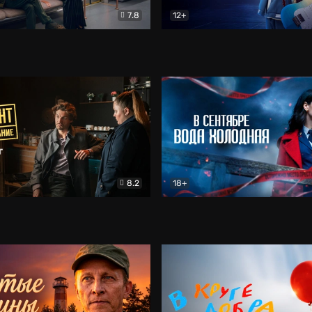
7.8
12+
Соло
Документальный
Двойная жизнь Ми
Комед
8.2
18+
на расследование. Тайный враг
Детектив
В сентябре вода холодная
Детектив