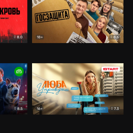
8.0
18+
8.6
вик
Госзащита
Комедия
8.5
16+
7.3
ектив
Люба Управдом
Комедия