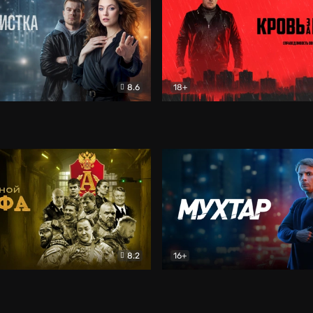
8.6
18+
ка
Детектив
Кровь за кровь (2026)
Бое
8.2
16+
«Альфа»
Боевик
Мухтар. Он вернулся
Дет