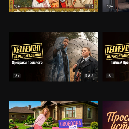
18+
7.3
18+
Очень древняя Русь
Комедия
Поколение 
18+
8.2
18+
Абонемент на расследование. Призраки прошлого
Абонемент 