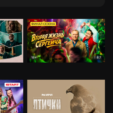
ФИНАЛ СЕЗОНА
18+
8.7
тальный
Вторая жизнь Сергеича
Комедия