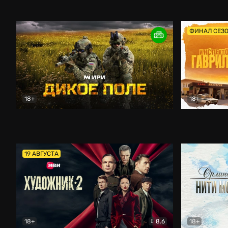
Кордон
Боевик
Афоня (202
ФИНАЛ СЕЗ
18+
18+
Дикое поле
Документальный
Инспектор 
19 АВГУСТА
18+
8.6
18+