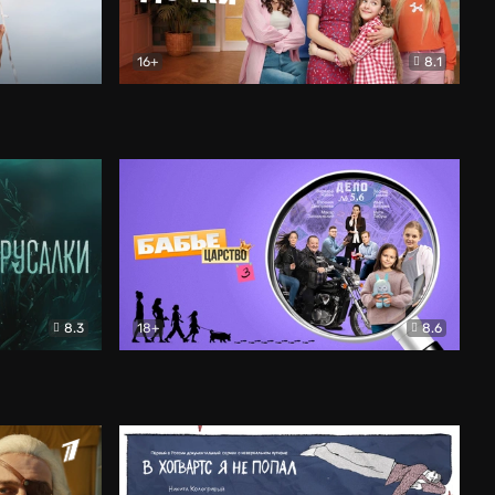
16+
8.1
льный
Папины дочки. Новые
Комедия
8.3
18+
8.6
Бабье царство
Детектив