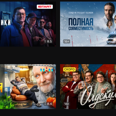
8.5
16+
и
Детектив
Полная совместимость
Др
СКОРО
8.4
16+