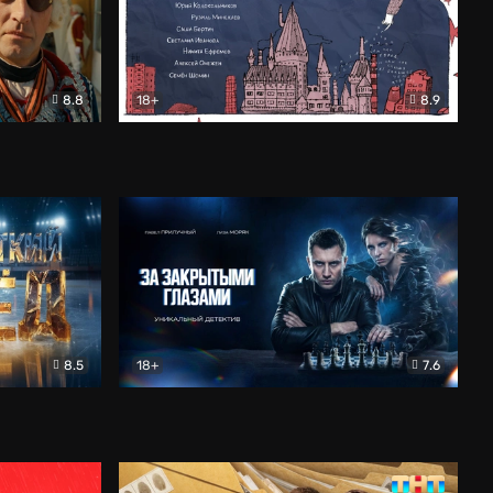
8.8
18+
8.9
ама
В «Хогвартс» я не попал
Документальный
8.5
18+
7.6
ьный
За закрытыми глазами
Детектив