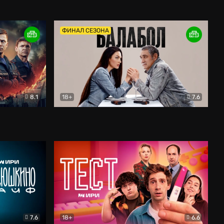
Дети перемен
Драма
ФИНАЛ СЕЗОНА
8.1
18+
7.6
тив
Балабол
Детектив
7.6
18+
6.6