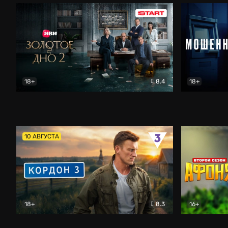
18+
8.4
18+
Золотое дно
Драма
Мошенник
10 АВГУСТА
18+
8.3
16+