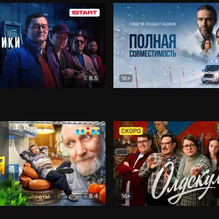
8.5
16+
и
Детектив
Полная совместимость
Др
СКОРО
8.4
16+