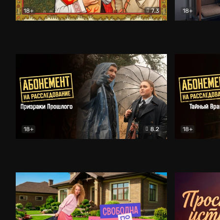
18+
7.3
18+
Очень древняя Русь
Комедия
Поколение 
18+
8.2
18+
Абонемент на расследование. Призраки прошлого
Абонемент 