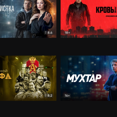
8.6
18+
ка
Детектив
Кровь за кровь (2026)
Бое
8.2
16+
«Альфа»
Боевик
Мухтар. Он вернулся
Дет