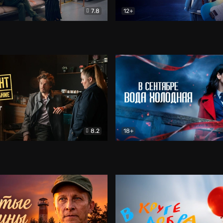
7.8
12+
Соло
Документальный
Двойная жизнь Ми
Комед
8.2
18+
на расследование. Тайный враг
Детектив
В сентябре вода холодная
Детектив