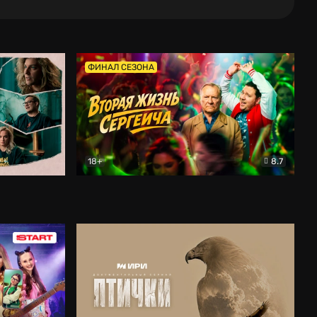
ФИНАЛ СЕЗОНА
18+
8.7
тальный
Вторая жизнь Сергеича
Комедия