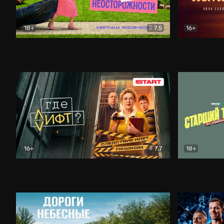
18+
7.5
16+
Свободна по неосторожности
Комедия
Простые и
16+
7.7
18+
Где лифт?
Комедия
Старший т