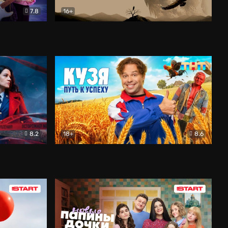
7.8
16+
ия
Птички
Документальный
8.2
18+
8.6
Детектив
Кузя. Путь к успеху
Комедия