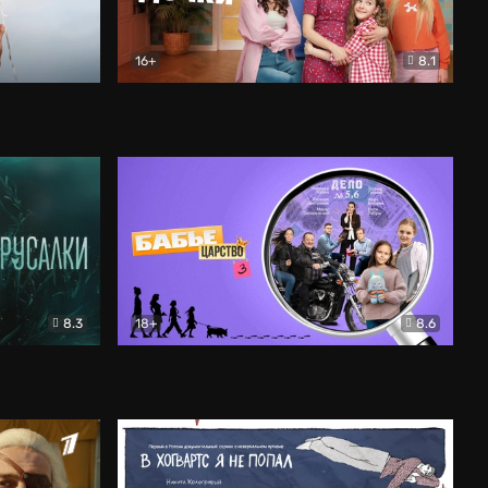
16+
8.1
льный
Папины дочки. Новые
Комедия
8.3
18+
8.6
Бабье царство
Детектив