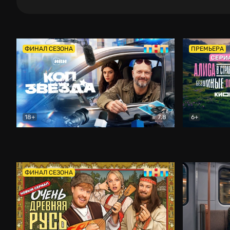
ФИНАЛ СЕЗОНА
ПРЕМЬЕРА
18+
7.8
6+
Коп-звезда
Комедия
Алиса в Ст
ФИНАЛ СЕЗОНА