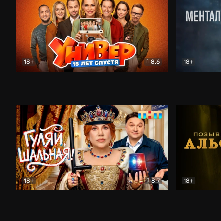
18+
8.6
18+
Универ. 15 лет спустя
Комедия
Менталист
18+
8.7
18+
Гуляй, шальная!
Комедия
Позывной 