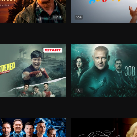
7.8
16+
стины
Драма
В круге добра
Документа
18+
ренер
Драма
Зов русалки
Детектив