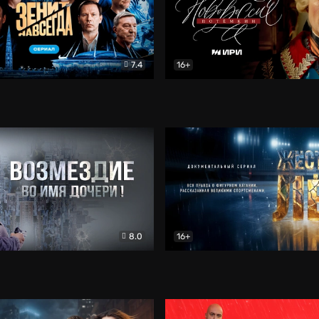
7.4
16+
егда. Сериал
Документальный
Новороссия. Потёмкин
Др
8.0
16+
Боевик
Жёсткий лёд
Документал