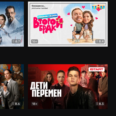
8.7
16+
8.4
ама
Второй брак
Комедия
8.6
18+
8.3