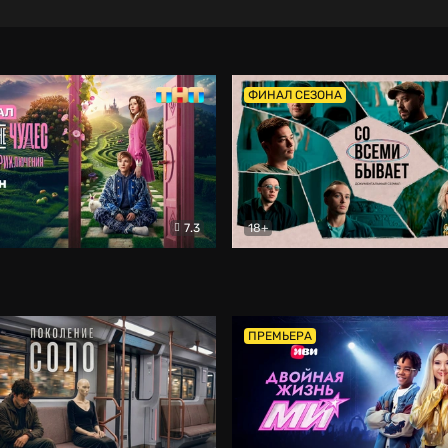
ФИНАЛ СЕЗОНА
7.3
18+
ране Чудес. Безумные приключения
Со всеми бывает
Фэнтези
Докумен
ПРЕМЬЕРА