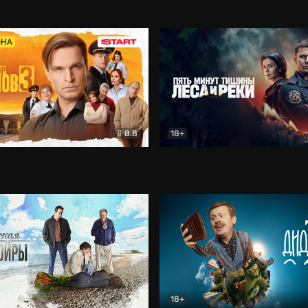
5)
Комедия
Олдскул
Комедия
ОНА
8.8
18+
Гаврилов
Комедия
Пять минут тишины
Детек
18+