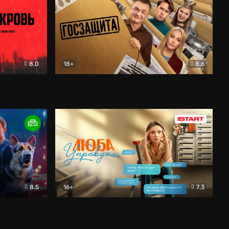
8.0
18+
8.6
вик
Госзащита
Комедия
8.5
16+
7.3
ектив
Люба Управдом
Комедия