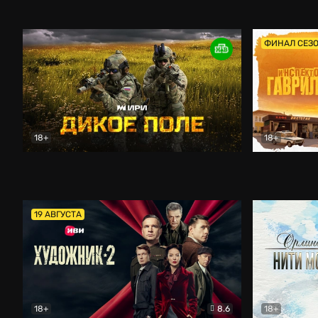
Кордон
Боевик
Афоня (202
ФИНАЛ СЕЗ
18+
18+
Дикое поле
Документальный
Инспектор 
19 АВГУСТА
18+
8.6
18+