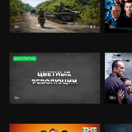
18+
8.2
16+
Дороги небесные
Документальный
Зенит навс
БЕСПЛАТНО
16+
18+
Цветные революции
Документальный
Возмездие