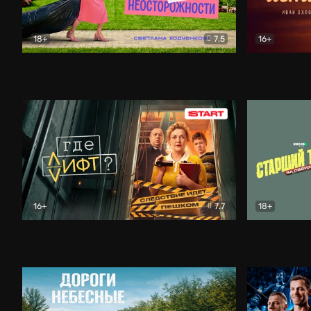
18+
7.5
16+
Свободна по неосторожности
Комедия
Простые и
16+
7.7
18+
Где лифт?
Комедия
Старший т