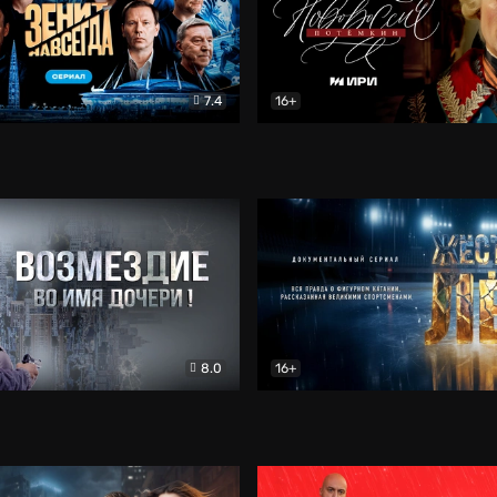
7.4
16+
егда. Сериал
Документальный
Новороссия. Потёмкин
Др
8.0
16+
Боевик
Жёсткий лёд
Документал