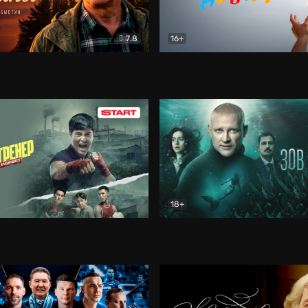
7.8
16+
стины
Драма
В круге добра
Документа
18+
ренер
Драма
Зов русалки
Детектив