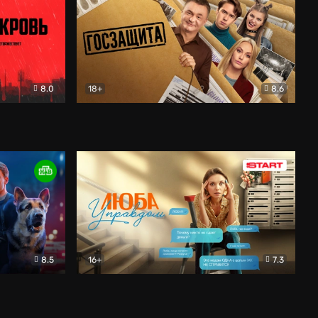
8.0
18+
8.6
вик
Госзащита
Комедия
8.5
16+
7.3
ектив
Люба Управдом
Комедия