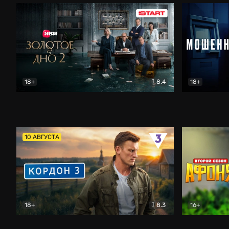
18+
8.4
18+
Золотое дно
Драма
Мошенник
10 АВГУСТА
18+
8.3
16+