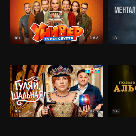
18+
8.6
18+
Универ. 15 лет спустя
Комедия
Менталист
18+
8.7
18+
Гуляй, шальная!
Комедия
Позывной 