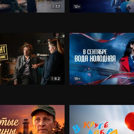
7.7
12+
Соло
Документальный
Двойная жизнь Ми
Комед
8.2
18+
на расследование. Тайный враг
Детектив
В сентябре вода холодная
Детектив