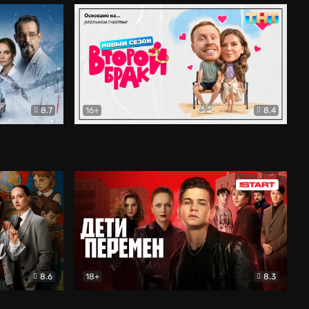
8.7
16+
8.4
ама
Второй брак
Комедия
8.6
18+
8.3