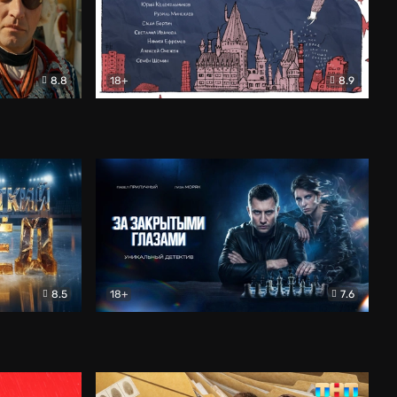
8.8
18+
8.9
ама
В «Хогвартс» я не попал
Документальный
8.5
18+
7.6
ьный
За закрытыми глазами
Детектив