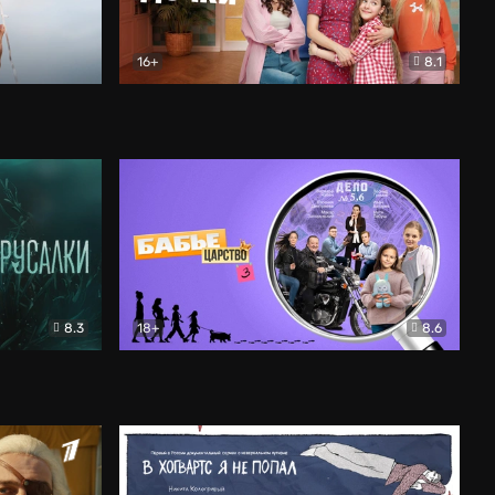
16+
8.1
льный
Папины дочки. Новые
Комедия
8.3
18+
8.6
Бабье царство
Детектив