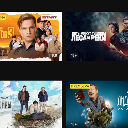
5)
Комедия
Олдскул
Комедия
ОНА
8.8
18+
Гаврилов
Комедия
Пять минут тишины
Детек
ПРЕМЬЕРА
18+