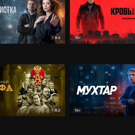
8.6
18+
ка
Детектив
Кровь за кровь (2026)
Бое
8.2
16+
«Альфа»
Боевик
Мухтар. Он вернулся
Дет