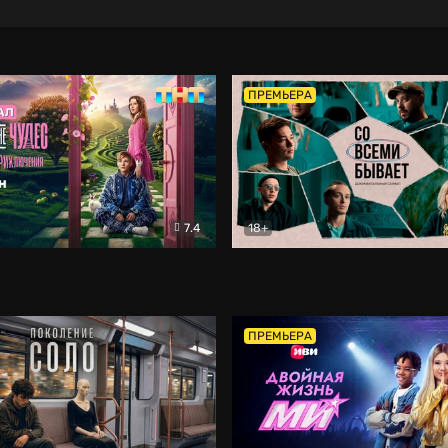
ПРЕМЬЕРА
7.4
18+
ране Чудес. Безумные приключения
Со всеми бывает
Фэнтези
Докумен
ПРЕМЬЕРА