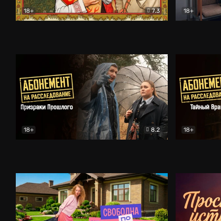
18+
7.3
18+
Очень древняя Русь
Комедия
Поколение 
18+
8.2
18+
Абонемент на расследование. Призраки прошлого
Абонемент 