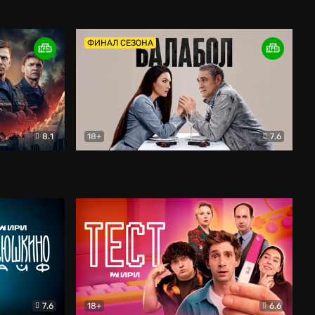
Дети перемен
Драма
ФИНАЛ СЕЗОНА
8.1
18+
7.6
тив
Балабол
Детектив
7.6
18+
6.6