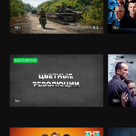
18+
8.2
16+
Дороги небесные
Документальный
Зенит навс
БЕСПЛАТНО
16+
18+
Цветные революции
Документальный
Возмездие