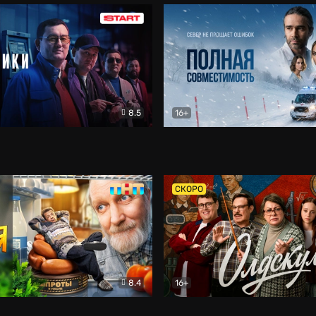
8.5
16+
и
Детектив
Полная совместимость
Др
СКОРО
8.4
16+