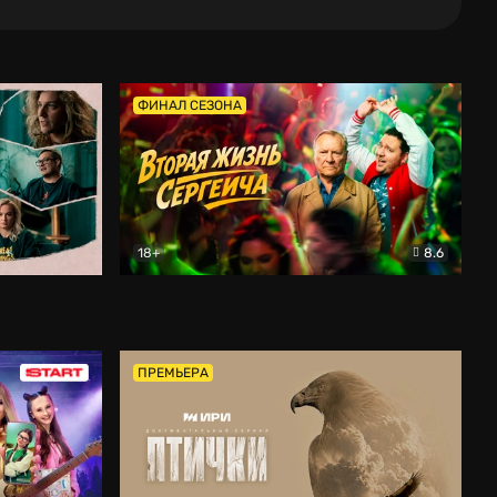
ФИНАЛ СЕЗОНА
18+
8.6
тальный
Вторая жизнь Сергеича
Комедия
ПРЕМЬЕРА