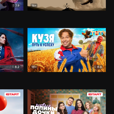
7.9
16+
ия
Птички
Документальный
8.2
18+
8.6
Детектив
Кузя. Путь к успеху
Комедия