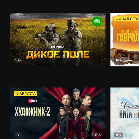
Кордон
Боевик
Афоня (202
ФИНАЛ СЕЗ
18+
18+
Дикое поле
Документальный
Инспектор 
19 АВГУСТА
18+
8.6
18+